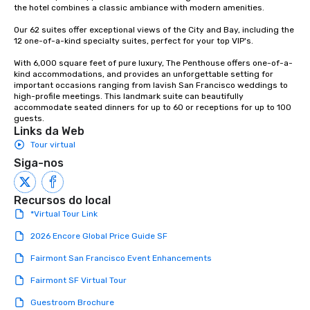
included. The only thi
the hotel combines a classic ambiance with modern amenities. 

are drinks. However, 
Our 62 suites offer exceptional views of the City and Bay, including the 
package upgrade is ava
12 one-of-a-kind specialty suites, perfect for your top VIP's. 

provides guests a sign
at various stops. Build Your Network
With 6,000 square feet of pure luxury, The Penthouse offers one-of-a-
kind accommodations, and provides an unforgettable setting for 
Our exclusive experien
important occasions ranging from lavish San Francisco weddings to 
ultimate networking op
high-profile meetings. This landmark suite can beautifully 
a typical sit-down dinn
accommodate seated dinners for up to 60 or receptions for up to 100 
guests.
to engage the person t
Links da Web
right of you. Because 
Tour virtual
place at multiple resta
Siga-nos
walking in between, th
countless opportunitie
with different people 
Recursos do local
down at each venue a
*Virtual Tour Link
traverse along the way
experiences not only 
2026 Encore Global Price Guide SF
ways to network, but a
Fairmont San Francisco Event Enhancements
way to do so. Large Groups Welcome
Lip Smacking Foodie To
Fairmont SF Virtual Tour
groups, small or large.
Guestroom Brochure
experiences can acc