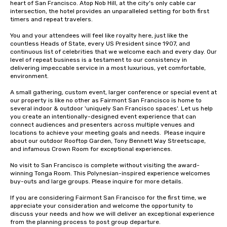
heart of San Francisco. Atop Nob Hill, at the city's only cable car 
intersection, the hotel provides an unparalleled setting for both first 
timers and repeat travelers. 

You and your attendees will feel like royalty here, just like the 
countless Heads of State, every US President since 1907, and 
continuous list of celebrities that we welcome each and every day. Our 
level of repeat business is a testament to our consistency in 
delivering impeccable service in a most luxurious, yet comfortable, 
environment. 

A small gathering, custom event, larger conference or special event at 
our property is like no other as Fairmont San Francisco is home to 
several indoor & outdoor 'uniquely San Francisco spaces'. Let us help 
you create an intentionally-designed event experience that can 
connect audiences and presenters across multiple venues and 
locations to achieve your meeting goals and needs.  Please inquire 
about our outdoor Rooftop Garden, Tony Bennett Way Streetscape, 
and infamous Crown Room for exceptional experiences.

No visit to San Francisco is complete without visiting the award-
winning Tonga Room. This Polynesian-inspired experience welcomes 
buy-outs and large groups. Please inquire for more details.

If you are considering Fairmont San Francisco for the first time, we 
appreciate your consideration and welcome the opportunity to 
discuss your needs and how we will deliver an exceptional experience 
from the planning process to post group departure. 
