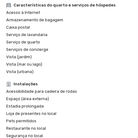
2022 Meetings Today Best Of Award

Características do quarto e serviços de hóspedes
2022 Travel+Leisure: The 5 Best Hotels in San Francisco

Acesso à Internet
2022 THE MANUAL: Best Luxury

Armazenamento de bagagem
2022 Forbes: Best Hotel

Caixa postal
2022 Local Getaways: Best Luxury Hotels in San 
Serviço de lavandaria
Francisco

2022 Historic Hotels of America Best Historic Hotel (over 
Serviço de quarto
400 Guestrooms) Nominee Finalist

Serviços de concierge
2022 Historic Hotels of America Best City Center Historic 
Vista (jardim)
Hotel Nominee Finalist

Vista (mar ou lago)
2021 SF Weekly Reader Poll Winner Best Hotel

Vista (urbana)
Instalações
Acessibilidade para cadeira de rodas
Espaço (área externa)
Estadia prolongada
Loja de presentes no local
Pets permitidos
Restaurante no local
Segurança no local