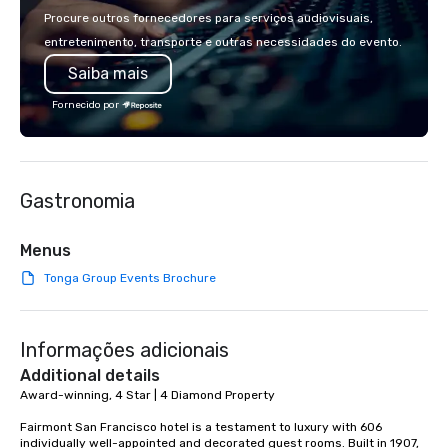
country with a focus on superb hiking,
colleagues at each ven
Procure outros fornecedores para serviços audiovisuais,
lodging, food and wine. We also have
mingle, and easily net
entretenimento, transporte e outras necessidades do evento.
a Monterey Bay Trek.
is led by a professiona
Saiba mais
specializing in escort
with utmost care, who
Fornecido por
each experience with 
engaging information 
Lip Smacking Foodie T
entertaining activity 
Gastronomia
dining experience meld
that are sure to add ne
meeting events, from 
Menus
team building. All-Inclusive Group
Tonga Group Events Brochure
Dining When meeting p
corporate group event
Smacking Foodie Tours,
Informações adicionais
group is assured a top
experience with three 
Additional details
signature dishes at ea
Award-winning, 4 Star | 4 Diamond Property

Our affordable tours a
Fairmont San Francisco hotel is a testament to luxury with 606 
person with tax and gr
individually well-appointed and decorated guest rooms. Built in 1907, 