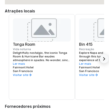
Atrações locais
Tonga Room
Bin 415
Vida noturna
Recreação
Delightfully nostalgic, the iconic Tonga 
Explore Napa and Son
Room & Hurricane Bar exudes 
through this luxury wi
atmosphere in spades. No wonder, since 
experience at the Fai
it was a Hollywood set designer who 
Ler mais
Experienced sommelie
Ler mais
created the themed look and feel. 
Fairmont Hotel
your tastes, underst
Fairmont Hotel
Guests gather around a large central 
San Francisco
your journey to unfold
San Francisco
“lagoon,” once the hotel’s indoor 
bespoke experience th
Visitar site
Visitar site
swimming pool. Tropical rain, thunder 
and lightning storms blow through from 
time to time, while a band plays from a 
floating boat.
Fornecedores próximos