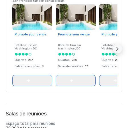
San Francisco também consideraram
Promote your venue
Promote your venue
Promote your ve
Hotel de luxo em
Hotel de luxo em
Hotel de luxo em
Washington
, DC
Washington
, DC
Washington
, DC
Quartos
:
237
Quartos
:
220
Quartos
:
237
Salas de reuniões
:
8
Salas de reuniões
:
17
Salas de reuniões
:
Salas de reuniões
Espaço total para reuniões