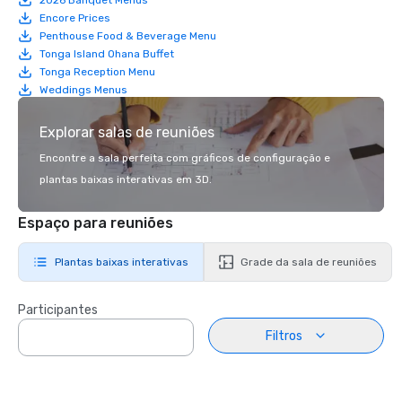
Encore Prices
Penthouse Food & Beverage Menu
Tonga Island Ohana Buffet
Tonga Reception Menu
Weddings Menus
Explorar salas de reuniões
Encontre a sala perfeita com gráficos de configuração e
plantas baixas interativas em 3D.
Espaço para reuniões
Plantas baixas interativas
Grade da sala de reuniões
Participantes
Filtros