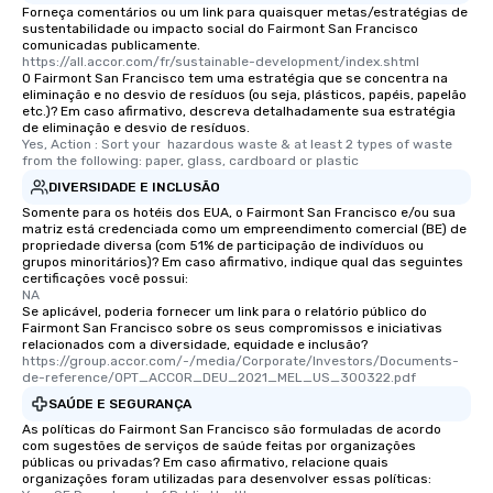
last. It’s an experienc
Forneça comentários ou um link para quaisquer metas/estratégias de
will reminisce about lo
sustentabilidade ou impacto social do Fairmont San Francisco
comunicadas publicamente.
leave. Location, Location, Location
https://all.accor.com/fr/sustainable-development/index.shtml
One of the best reason
O Fairmont San Francisco tem uma estratégia que se concentra na
eliminação e no desvio de resíduos (ou seja, plásticos, papéis, papelão
convenient and efficie
etc.)? Em caso afirmativo, descreva detalhadamente sua estratégia
experience is designed
de eliminação e desvio de resíduos.
restaurants are within
Yes, Action : Sort your  hazardous waste & at least 2 types of waste 
from the following: paper, glass, cardboard or plastic
walking distance of ea
DIVERSIDADE E INCLUSÃO
short stroll allows you
members a chance to 
Somente para os hotéis dos EUA, o Fairmont San Francisco e/ou sua
matriz está credenciada como um empreendimento comercial (BE) de
networking opportunit
propriedade diversa (com 51% de participação de indivíduos ou
heading to the next pl
grupos minoritários)? Em caso afirmativo, indique qual das seguintes
certificações você possui:
itinerary. You Get a Dinner and a Show
NA
Our tours offer an exqu
Se aplicável, poderia fornecer um link para o relatório público do
entertainment. All tour
Fairmont San Francisco sobre os seus compromissos e iniciativas
relacionados com a diversidade, equidade e inclusão?
knowledgeable, profes
https://group.accor.com/-/media/Corporate/Investors/Documents-
who leads the group on
de-reference/OPT_ACCOR_DEU_2021_MEL_US_300322.pdf
offering engaging tidb
SAÚDE E SEGURANÇA
fascinating stories. S
As políticas do Fairmont San Francisco são formuladas de acordo
interactive experience
com sugestões de serviços de saúde feitas por organizações
públicas ou privadas? Em caso afirmativo, relacione quais
along the way exclusive
organizações foram utilizadas para desenvolver essas políticas:
ensuring there is neve