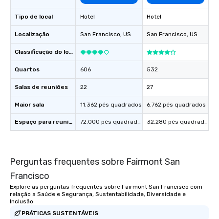
everyone is treated lik
immediate seating upon
Tipo de local
Hotel
Hotel
What’s more, your gro
Localização
San Francisco
, US
San Francisco
, US
a special warm welcom
from the restaurant c
Classificação do local
be printed featuring yo
which can be an added 
Quartos
606
532
those Instagram mome
Salas de reuniões
22
27
For added ease, we ca
transportation pick-up
Maior sala
11.362 pés quadrados
6.762 pés quadrados
as well as an event ph
for groups that desire 
Espaço para reuniões
72.000 pés quadrados
32.280 pés quadrados
experience, we can als
an evening helicopter 
glittering lights of The S
Memorable Experience f
Perguntas frequentes sobre Fairmont San
Smacking Foodie Tours
Francisco
to gather and dine tha
Explore as perguntas frequentes sobre Fairmont San Francisco com
experienced, and all ar
relação a Saúde e Segurança, Sustentabilidade, Diversidade e
remember. Our one-of-
Inclusão
are special, from the fi
PRÁTICAS SUSTENTÁVEIS