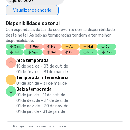
ago. de 2027
Visualizar calendário
Disponibilidade sazonal
Corresponda as datas de seu evento com a disponibilidade
deste hotel. As baixas temporadas tendem a ter melhor
disponibilidade.
Jan.
Fev.
Mar.
Abr.
Mai.
Jun.
Jul.
Ago.
Set.
Out.
Nov.
Dez.
Alta temporada
15 de set. de - 03 de out. de
01 de fev. de - 31 de mar. de
Temporada intermediária
01 de abr. de - 31 de mai. de
Baixa temporada
01 de jun. de - 11 de set. de
01 de dez. de - 31 de dez. de
01 de nov. de - 30 de nov. de
01 de jan. de - 31 de jan. de
Planejadores que visualizaram Fairmont