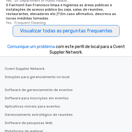
Yes : SF Department of Public Health
O Fairmont San Francisco limpa e higieniza as áreas públicas e
Different Types of Cuis
instalações de acesso público (ou seja, salas de reuniões,
experiences offer the a
restaurantes, elevadores etc.)? Em caso afirmativo, descreva as
several renowned rest
novas medidas tomadas.
Yes : Frequent Cleaning
convenient outing, inc
and your guests might
Visualizar todas as perguntas frequentes
discovered otherwise 
at a typical corporate 
Comunique um problema
com este perfil de local para a Cvent
a way to try some of t
Supplier Network.
in the city and dive in
cuisines and dishes. Al
selected dishes are cu
Cvent Supplier Network
high standards to ensu
Soluções para gerenciamento no local
delight any palate. Tours Available
from Day to Night With
Software de gerenciamento de eventos
group experience, bookin
key. Whether you desir
Software para inscrições em eventos
business hours or earl
Aplicativos móveis para eventos
after work, we can coo
Gerenciamento estratégico de reuniões
you to provide options 
needs. Go for as Long or as Short as
Software de pesquisas Web
You Like Along with fle
Plataforma de webinar