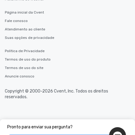
scheduling, Lip Smack
Tours also provides a 
Página inicial da Cvent
durations. Our shortes
Fale conosco
2.5 hours; our longest 
hours, with optional 
Atendimento ao cliente
incentives.
Suas opções de privacidade
Política de Privacidade
Termos de uso do produto
Termos de uso do site
Anuncie conosco
Copyright © 2000-2026 Cvent, Inc. Todos os direitos
reservados.
Pronto para enviar sua pergunta?