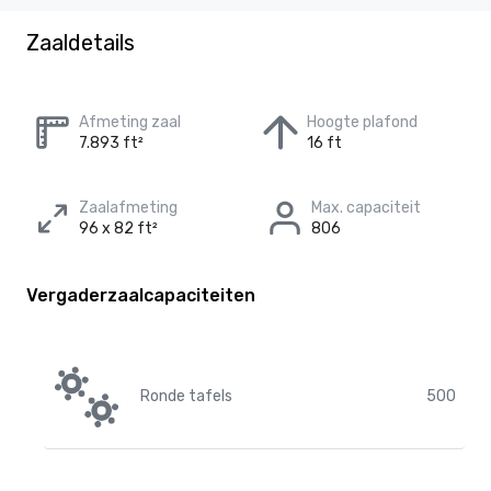
Zaaldetails
Afmeting zaal
Hoogte plafond
7.893 ft²
16 ft
Zaalafmeting
Max. capaciteit
96 x 82 ft²
806
Vergaderzaalcapaciteiten
Ronde tafels
500