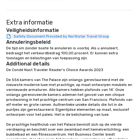
at various stops. Build Your Network
Our exclusive experien
ultimate networking op
Extra informatie
a typical sit-down dinn
to engage the person t
Veiligheidsinformatie
right of you. Because 
Safety Document Provided by Northstar Travel Group
Annuleringsbeleid
place at multiple resta
De tijd om zonder boete te annuleren is voorbij. Als u annuleert, 
walking in between, th
bedraagt het verbeurdbedrag 100,00 procent. Er kunnen extra 
countless opportunitie
toeslagen en belastingen van toepassing zijn.
with different people 
Additional details
down at each venue a
De Condé Nast Traveler Reader's Choice Awards 2023 

traverse along the way
De 556 kamers van The Palace zijn onlangs gerestaureerd met de 
experiences not only 
nieuwste moderne luxe met prachtige, op maat ontworpen meubels en 
ways to network, but a
vernieuwde armaturen. Alle kamers hebben plafonds van 14'. Onze 
way to do so. Large Groups Welcome
onlangs gerenoveerde kamers ademen het gevoel van een chique 
privéwoning in het prachtige centrum van San Francisco. Plafonds van 
Lip Smacking Foodie To
elf meter en grote ramen. Authentieke unieke details die tot in de 
groups, small or large.
puntjes zijn gerestaureerd. Eigentijdse elementen op maat, exclusief 
experiences can acc
ontworpen voor het paleis. Het is de belichaming van luxe. 

groups from as few as
De prachtige healthclub van het Palace bevindt zich op de vierde 
as 500 guests, making
verdieping en beschikt over een zwembad met hemelverlichting, een 
choice for any corpora
bubbelbad en een fitnesscentrum. Het Business Center biedt 