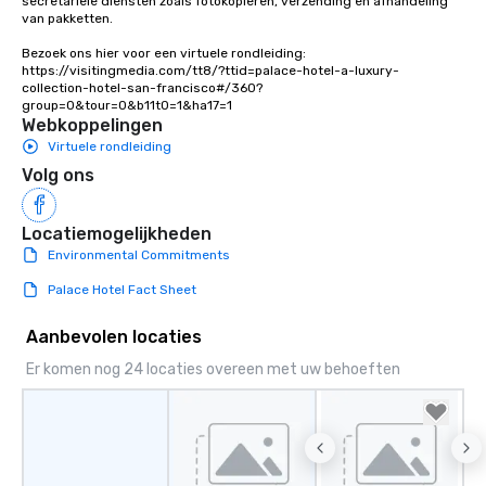
secretariële diensten zoals fotokopiëren, verzending en afhandeling 
Stress-Free Booking 
van pakketten.

a tour is stress-free a
enjoy the company of 
Bezoek ons hier voor een virtuele rondleiding: 
more easily. You’ll tak
https://visitingmedia.com/tt8/?ttid=palace-hotel-a-luxury-
collection-hotel-san-francisco#/360?
knowing that everythin
group=0&tour=0&b11t0=1&ha17=1
of from the moment the
Webkoppelingen
booked to the minute i
Virtuele rondleiding
Since the menu is alre
Volg ons
have nothing to worry 
remember to submit ah
date any dietary restr
Locatiemogelijkheden
allergies for anyone in
Environmental Commitments
Feel Like a VIP at Each
Palace Hotel Fact Sheet
Smacking Foodie Tours
group members never 
Aanbevolen locaties
about waiting in line to
restaurant or being sh
Er komen nog 24 locaties overeen met uw behoeften
than desirable table. O
everyone is treated lik
immediate seating upon
What’s more, your gro
a special warm welcom