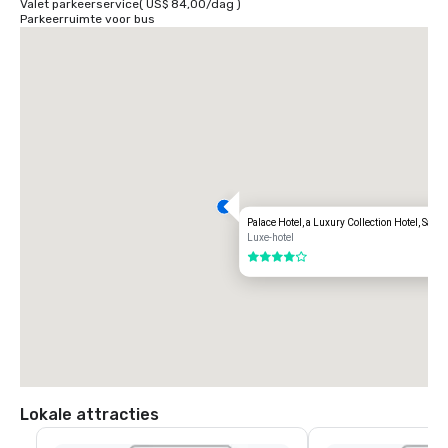
Valet parkeerservice
(
US$ 84,00
/
dag
)
Parkeerruimte voor bus
Palace Hotel, a Luxury Collection Hotel, San 
Luxe-hotel
4 van 5
Lokale attracties