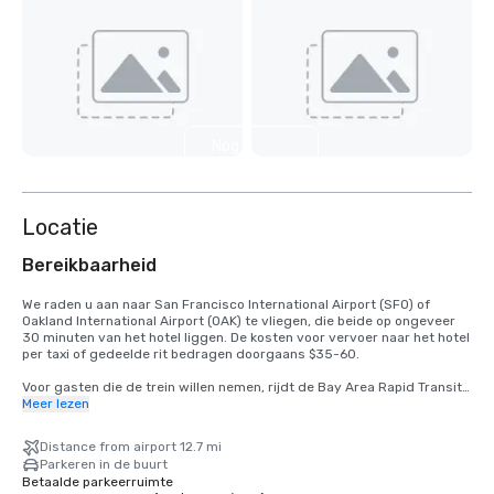
Nog 4
weergeven
Locatie
Bereikbaarheid
We raden u aan naar San Francisco International Airport (SFO) of 
Oakland International Airport (OAK) te vliegen, die beide op ongeveer 
30 minuten van het hotel liggen. De kosten voor vervoer naar het hotel 
per taxi of gedeelde rit bedragen doorgaans $35-60.

Voor gasten die de trein willen nemen, rijdt de Bay Area Rapid Transit 
(BART) elke 15-20 minuten tussen SFO en San Francisco. Stap gewoon 
Meer lezen
in een willekeurige trein naar San Francisco op het BART-station in de 
internationale terminal. Stap uit de trein bij Montgomery Street 
Distance from airport 12.7 mi
Station. Het Palace Hotel ligt op de hoek van Market en New 
Parkeren in de buurt
Montgomery Street, direct tegenover het treinstation. De totale 
Betaalde parkeerruimte
kosten bedragen $8,65. De reistijd is ongeveer 45 minuten.