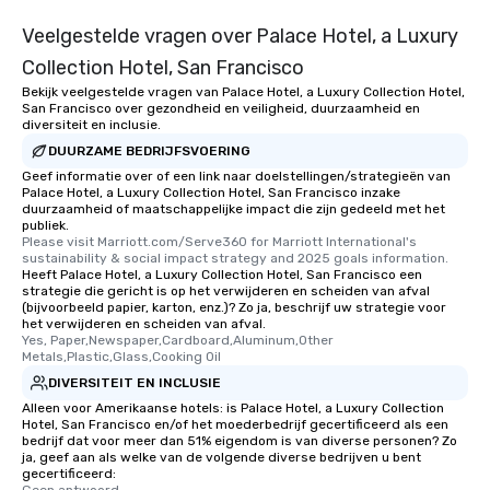
convenient and efficie
Veelgestelde vragen over Palace Hotel, a Luxury
experience is designed
restaurants are within
Collection Hotel, San Francisco
walking distance of ea
Bekijk veelgestelde vragen van Palace Hotel, a Luxury Collection Hotel,
short stroll allows you
San Francisco over gezondheid en veiligheid, duurzaamheid en
members a chance to 
diversiteit en inclusie.
networking opportunit
DUURZAME BEDRIJFSVOERING
heading to the next pl
Geef informatie over of een link naar doelstellingen/strategieën van
Palace Hotel, a Luxury Collection Hotel, San Francisco inzake
itinerary. You Get a Dinner and a Show
duurzaamheid of maatschappelijke impact die zijn gedeeld met het
Our tours offer an exqu
publiek.
entertainment. All tour
Please visit Marriott.com/Serve360 for Marriott International's 
sustainability & social impact strategy and 2025 goals information.
knowledgeable, profes
Heeft Palace Hotel, a Luxury Collection Hotel, San Francisco een
who leads the group on
strategie die gericht is op het verwijderen en scheiden van afval
(bijvoorbeeld papier, karton, enz.)? Zo ja, beschrijf uw strategie voor
offering engaging tidb
het verwijderen en scheiden van afval.
fascinating stories. S
Yes, Paper,Newspaper,Cardboard,Aluminum,Other 
interactive experience
Metals,Plastic,Glass,Cooking Oil
along the way exclusive
DIVERSITEIT EN INCLUSIE
ensuring there is neve
Alleen voor Amerikaanse hotels: is Palace Hotel, a Luxury Collection
Different Types of Cuis
Hotel, San Francisco en/of het moederbedrijf gecertificeerd als een
bedrijf dat voor meer dan 51% eigendom is van diverse personen? Zo
experiences offer the a
ja, geef aan als welke van de volgende diverse bedrijven u bent
several renowned rest
gecertificeerd: