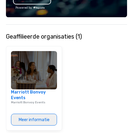
with utmost care, who
Powered by
each experience with 
engaging information 
Lip Smacking Foodie T
entertaining activity 
Geaffilieerde organisaties (1)
dining experience meld
that are sure to add ne
meeting events, from 
team building. All-Inclusive Group
Dining When meeting p
corporate group event
Smacking Foodie Tours,
group is assured a top
experience with three 
Marriott Bonvoy
signature dishes at ea
Events
Our affordable tours a
Marriott Bonvoy Events
person with tax and gr
included. The only thi
are drinks. However, 
Meer informatie
package upgrade is ava
provides guests a sign