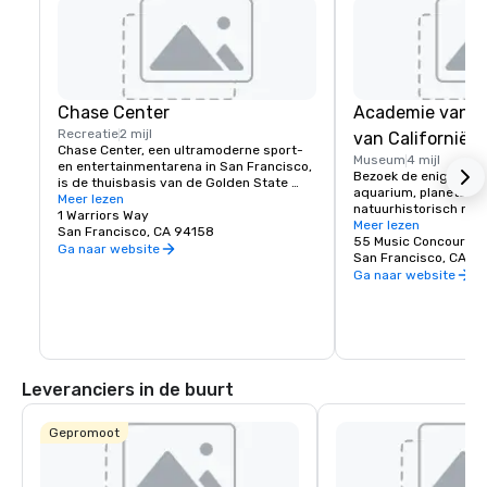
Chase Center
Academie van 
Recreatie
2 mijl
van Californië
Chase Center, een ultramoderne sport- 
Museum
4 mijl
en entertainmentarena in San Francisco, 
Bezoek de enige plek
is de thuisbasis van de Golden State 
aquarium, planetariu
Warriors en bijna 200 evenementen per 
Meer lezen
natuurhistorisch mus
jaar.
1 Warriors Way
onder één levend dak
Meer lezen
San Francisco, CA 94158
55 Music Concourse 
Ga naar website
San Francisco, CA 94
Ga naar website
Leveranciers in de buurt
Gepromoot