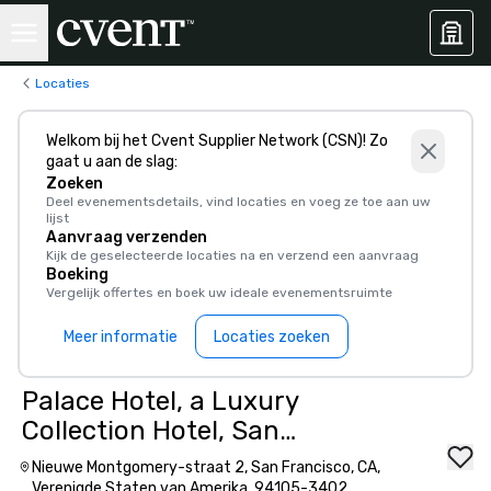
Locaties
Welkom bij het Cvent Supplier Network (CSN)! Zo
gaat u aan de slag:
Zoeken
Deel evenementsdetails, vind locaties en voeg ze toe aan uw
lijst
Aanvraag verzenden
Kijk de geselecteerde locaties na en verzend een aanvraag
Boeking
Vergelijk offertes en boek uw ideale evenementsruimte
Meer informatie
Locaties zoeken
Palace Hotel, a Luxury
Collection Hotel, San
Francisco
Nieuwe Montgomery-straat 2, San Francisco, CA,
Verenigde Staten van Amerika, 94105-3402