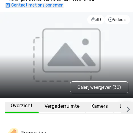
Contact met ons opnemen
3D
Video's
Galerij weergeven (30)
Overzicht
Vergaderruimte
Kamers
Locat
Promoties