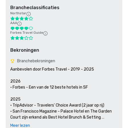
Brancheclassificaties
Northstar
AAA
Forbes Travel Guide
Bekroningen
Branchebekroningen
Aanbevolen door Forbes Travel - 2019 - 2025

2026

• Forbes - Een van de 12 beste hotels in SF

2025

• TripAdvisor - Travelers' Choice Award (2 jaar op rij)

• San Francisco Magazine - Palace Hotel en The Garden 
Court zijn erkend als Best Hotel Brunch & Setting 

• Hospitality Net - De 27 beste plaatsen om minstens één 
Meer lezen