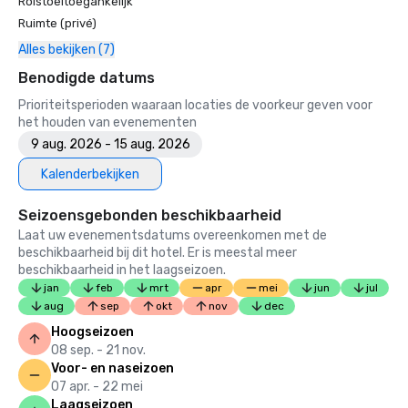
Rolstoeltoegankelijk
2023

Ruimte (privé)
• Tophotel voor reizigers van Conde Nast

Alles bekijken (7)
• Tijdschrift voor reizen en vrije tijd - Beste hotel in SF

Benodigde datums
Prioriteitsperioden waaraan locaties de voorkeur geven voor
het houden van evenementen
9 aug. 2026 - 15 aug. 2026
Kalenderbekijken
Seizoensgebonden beschikbaarheid
Laat uw evenementsdatums overeenkomen met de
beschikbaarheid bij dit hotel. Er is meestal meer
beschikbaarheid in het laagseizoen.
jan
feb
mrt
apr
mei
jun
jul
aug
sep
okt
nov
dec
Hoogseizoen
08 sep. - 21 nov.
Voor- en naseizoen
07 apr. - 22 mei
Laagseizoen