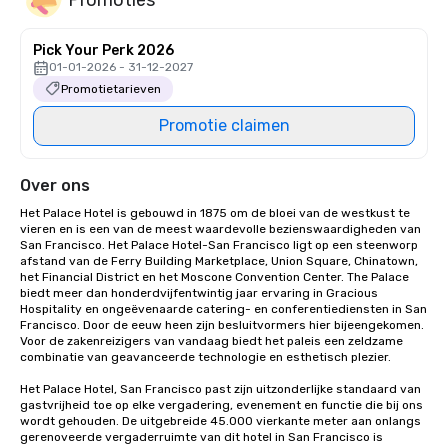
Pick Your Perk 2026
01-01-2026 - 31-12-2027
Promotietarieven
Promotie claimen
Over ons
Het Palace Hotel is gebouwd in 1875 om de bloei van de westkust te 
vieren en is een van de meest waardevolle bezienswaardigheden van 
San Francisco. Het Palace Hotel-San Francisco ligt op een steenworp 
afstand van de Ferry Building Marketplace, Union Square, Chinatown, 
het Financial District en het Moscone Convention Center. The Palace 
biedt meer dan honderdvijfentwintig jaar ervaring in Gracious 
Hospitality en ongeëvenaarde catering- en conferentiediensten in San 
Francisco. Door de eeuw heen zijn besluitvormers hier bijeengekomen. 
Voor de zakenreizigers van vandaag biedt het paleis een zeldzame 
combinatie van geavanceerde technologie en esthetisch plezier.

Het Palace Hotel, San Francisco past zijn uitzonderlijke standaard van 
gastvrijheid toe op elke vergadering, evenement en functie die bij ons 
wordt gehouden. De uitgebreide 45.000 vierkante meter aan onlangs 
gerenoveerde vergaderruimte van dit hotel in San Francisco is 