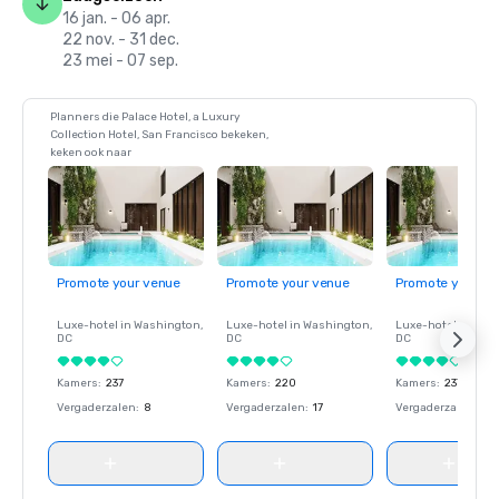
16 jan. - 06 apr.
22 nov. - 31 dec.
23 mei - 07 sep.
Planners die Palace Hotel, a Luxury
Collection Hotel, San Francisco bekeken,
keken ook naar
Promote your venue
Promote your venue
Promote your ve
Luxe-hotel in
Washington
,
Luxe-hotel in
Washington
,
Luxe-hotel in
Wash
DC
DC
DC
Kamers
:
237
Kamers
:
220
Kamers
:
237
Vergaderzalen
:
8
Vergaderzalen
:
17
Vergaderzalen
:
8