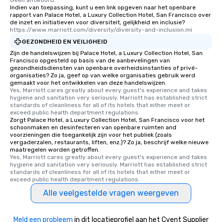
Geen antwoord.
convenient outing, inc
Indien van toepassing, kunt u een link opgeven naar het openbare
and your guests might
rapport van Palace Hotel, a Luxury Collection Hotel, San Francisco over
discovered otherwise 
de inzet en initiatieven voor diversiteit, gelijkheid en inclusie?
https://www.marriott.com/diversity/diversity-and-inclusion.mi
at a typical corporate 
GEZONDHEID EN VEILIGHEID
a way to try some of t
in the city and dive in
Zijn de handelswijzen bij Palace Hotel, a Luxury Collection Hotel, San
Francisco opgesteld op basis van de aanbevelingen van
cuisines and dishes. Al
gezondheidsdiensten van openbare overheidsinstanties of privé-
selected dishes are cu
organisaties? Zo ja, geef op van welke organisaties gebruik werd
gemaakt voor het ontwikkelen van deze handelswijzen.
high standards to ensu
Yes, Marriott cares greatly about every guest's experience and takes 
delight any palate. Tours Available
hygiene and sanitation very seriously. Marriott has established strict 
from Day to Night With
standards of cleanliness for all of its hotels that either meet or 
exceed public health department regulations. 
group experience, bookin
Zorgt Palace Hotel, a Luxury Collection Hotel, San Francisco voor het
key. Whether you desir
schoonmaken en desinfecteren van openbare ruimten and
voorzieningen die toegankelijk zijn voor het publiek (zoals
business hours or earl
vergaderzalen, restaurants, liften, enz.)? Zo ja, beschrijf welke nieuwe
after work, we can coo
maatregelen worden getroffen.
you to provide options 
Yes, Marriott cares greatly about every guest's experience and takes 
hygiene and sanitation very seriously. Marriott has established strict 
needs. Go for as Long or as Short as
standards of cleanliness for all of its hotels that either meet or 
You Like Along with fle
exceed public health department regulations. 
scheduling, Lip Smack
Alle veelgestelde vragen weergeven
Tours also provides a 
durations. Our shortes
Meld een probleem
in dit locatieprofiel aan het Cvent Supplier
2.5 hours; our longest 