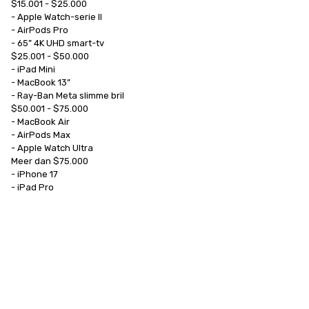
$15.001 - $25.000

- Apple Watch-serie II

- AirPods Pro

- 65” 4K UHD smart-tv

$25.001 - $50.000

- iPad Mini

- MacBook 13”

- Ray-Ban Meta slimme bril

$50.001 - $75.000

- MacBook Air

- AirPods Max

- Apple Watch Ultra

Meer dan $75.000

- iPhone 17

- iPad Pro