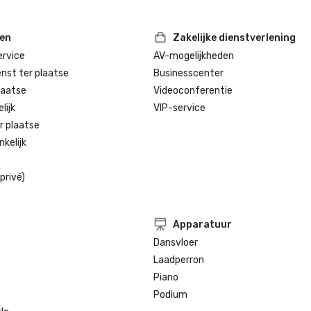
ten
Zakelijke dienstverlening
rvice
AV-mogelijkheden
enst ter plaatse
Businesscenter
laatse
Videoconferentie
lijk
VIP-service
r plaatse
kelijk
privé)
Apparatuur
Dansvloer
Laadperron
Piano
Podium