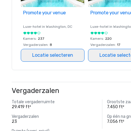
Promote your venue
Promote your venu
Luxe-hotel in
Washington
, DC
Luxe-hotel in
Washingt
Kamers
:
237
Kamers
:
220
Vergaderzalen
:
8
Vergaderzalen
:
17
Locatie selecteren
Locatie selec
Vergaderzalen
Totale vergaderruimte
Grootste za
29.419 ft²
7.450 ft²
Vergaderzalen
Op één na gr
23
7.056 ft²