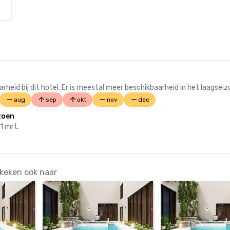
 bij dit hotel. Er is meestal meer beschikbaarheid in het laagseiz
aug
sep
okt
nov
dec
zoen
31 mrt.
 keken ook naar