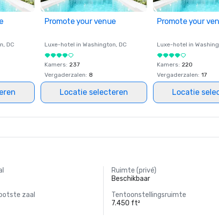
e
Promote your venue
Promote your ve
on
, DC
Luxe-hotel in
Washington
, DC
Luxe-hotel in
Washing
Kamers
:
237
Kamers
:
220
Vergaderzalen
:
8
Vergaderzalen
:
17
teren
Locatie selecteren
Locatie sele
al
Ruimte (privé)
Beschikbaar
ootste zaal
Tentoonstellingsruimte
7.450 ft²