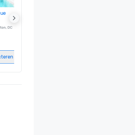
nue
Promote your venue
ton
, DC
Luxe-hotel in
Washington
, DC
Kamers
:
237
Vergaderzalen
:
8
cteren
Locatie selecteren