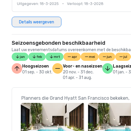
Uitgegeven: 18-3-2025
•
Verloopt: 18-3-2028
Details weergeven
Seizoensgebonden beschikbaarheid
Laat uw evenementsdatums overeenkomen met de beschikbaarheid
jan
feb
mrt
apr
mei
jun
jul
Hoogseizoen
Voor- en naseizoen
Laagsei
01 sep. - 30 okt.
20 nov. - 31 dec.
01 jan. - 
01 apr. - 31 aug.
Planners die Grand Hyatt San Francisco bekeken,