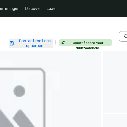
temmingen
Discover
Luxe
Contact met ons
|
Gecertificeerd voor
n
|
opnemen
duurzaamheid