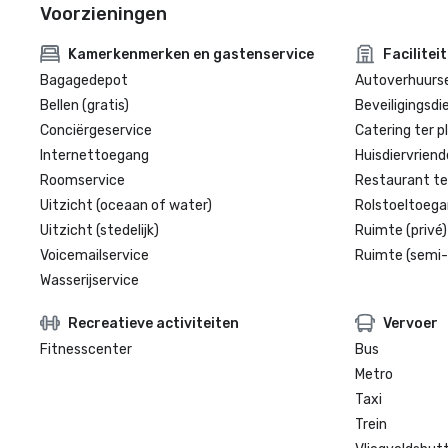
Voorzieningen
Kamerkenmerken en gastenservice
Facilitei
Bagagedepot
Autoverhuurse
Bellen (gratis)
Beveiligingsdi
Conciërgeservice
Catering ter p
Internettoegang
Huisdiervriende
Roomservice
Restaurant te
Uitzicht (oceaan of water)
Rolstoeltoegan
Uitzicht (stedelijk)
Ruimte (privé)
Voicemailservice
Ruimte (semi-
Wasserijservice
Recreatieve activiteiten
Vervoer
Fitnesscenter
Bus
Metro
Taxi
Trein