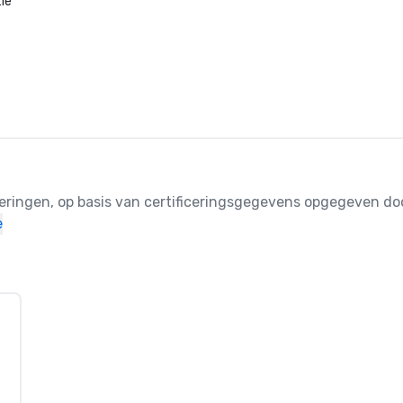
le
ceringen, op basis van certificeringsgegevens opgegeven doo
e