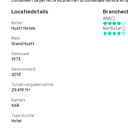
combineert de perfecte locatie met uitzonderlijke service en 
Locatiedetails
Branchecl
AAA
Keten
Hyatt Hotels
Northstar
Merk
Grand Hyatt
Gebouwd
1973
Gerenoveerd
2013
Totale vergaderruimte
29.419 ft²
Kamers
668
Type locatie
Hotel