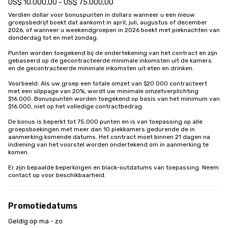
US$ 10.000,00 - US$ 75.000,00
Verdien dollar voor bonuspunten in dollars wanneer u een nieuw 
groepsbedrijf boekt dat aankomt in april, juli, augustus of december 
2026, of wanneer u weekendgroepen in 2026 boekt met pieknachten van 
donderdag tot en met zondag.

Punten worden toegekend bij de ondertekening van het contract en zijn 
gebaseerd op de gecontracteerde minimale inkomsten uit de kamers 
en de gecontracteerde minimale inkomsten uit eten en drinken.

Voorbeeld: Als uw groep een totale omzet van $20.000 contracteert 
met een slippage van 20%, wordt uw minimale omzetverplichting 
$16.000. Bonuspunten worden toegekend op basis van het minimum van 
$16.000, niet op het volledige contractbedrag.

De bonus is beperkt tot 75.000 punten en is van toepassing op alle 
groepsboekingen met meer dan 10 piekkamers gedurende de in 
aanmerking komende datums. Het contract moet binnen 21 dagen na 
indiening van het voorstel worden ondertekend om in aanmerking te 
komen. 

Er zijn bepaalde beperkingen en black-outdatums van toepassing. Neem 
contact op voor beschikbaarheid.
Promotiedatums
Geldig op ma - zo