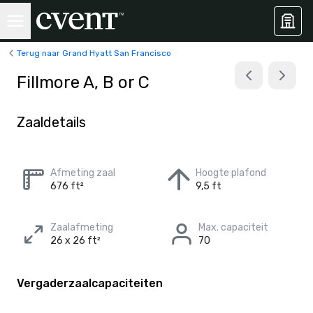
Terug naar Grand Hyatt San Francisco
Fillmore A, B or C
Zaaldetails
Afmeting zaal
Hoogte plafond
676 ft²
9,5 ft
Zaalafmeting
Max. capaciteit
26 x 26 ft²
70
Vergaderzaalcapaciteiten