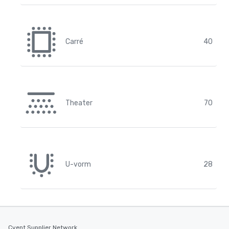
Carré
40
Theater
70
U-vorm
28
Cvent Supplier Network