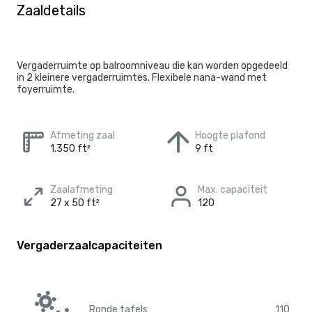
Zaaldetails
Vergaderruimte op balroomniveau die kan worden opgedeeld
in 2 kleinere vergaderruimtes. Flexibele nana-wand met
foyerruimte.
Afmeting zaal
Hoogte plafond
1.350 ft²
9 ft
Zaalafmeting
Max. capaciteit
27 x 50 ft²
120
Vergaderzaalcapaciteiten
Ronde tafels
110