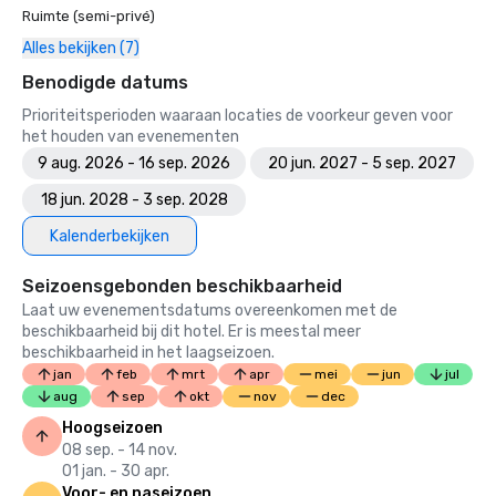
Ruimte (semi-privé)
Alles bekijken (7)
Benodigde datums
Prioriteitsperioden waaraan locaties de voorkeur geven voor
het houden van evenementen
9 aug. 2026 - 16 sep. 2026
20 jun. 2027 - 5 sep. 2027
18 jun. 2028 - 3 sep. 2028
Kalenderbekijken
Seizoensgebonden beschikbaarheid
Laat uw evenementsdatums overeenkomen met de
beschikbaarheid bij dit hotel. Er is meestal meer
beschikbaarheid in het laagseizoen.
jan
feb
mrt
apr
mei
jun
jul
aug
sep
okt
nov
dec
Hoogseizoen
08 sep. - 14 nov.
01 jan. - 30 apr.
Voor- en naseizoen