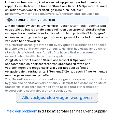
Indien van toepassing, kunt u een link opgeven naar het openbare
rapport van JW Marriott Tucson Starr Pass Resort & Spa over de inzet
en initiatieven voor diversiteit, gelijkheid en inclusie?
https://www.marriott.com/diversity/diversity-and-inclusion.mi
GEZONDHEID EN VEILIGHEID
Zijn de handelswijzen bij JW Marriott Tucson Starr Pass Resort & Spa
opgesteld op basis van de aanbevelingen van gezondheidsdiensten
van openbare overheidsinstanties of privé-organisaties? Zo ja, geef
op van welke organisaties gebruik werd gemaakt voor het ontwikkelen
van deze handelswijzen.
Yes, Marriott cares greatly about every guest's experience and takes 
hygiene and sanitation very seriously. Marriott has established strict 
standards of cleanliness for all of its hotels that either meet or 
exceed public health department regulations. 
Zorgt JW Marriott Tucson Starr Pass Resort & Spa voor het
schoonmaken en desinfecteren van openbare ruimten and
voorzieningen die toegankelijk zijn voor het publiek (zoals
vergaderzalen, restaurants, liften, enz.)? Zo ja, beschrijf welke nieuwe
maatregelen worden getroffen.
Yes, Marriott cares greatly about every guest's experience and takes 
hygiene and sanitation very seriously. Marriott has established strict 
standards of cleanliness for all of its hotels that either meet or 
exceed public health department regulations. 
Alle veelgestelde vragen weergeven
Meld een probleem
in dit locatieprofiel aan het Cvent Supplier