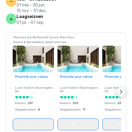
01 mei - 30 jun.
15 nov. - 31 dec.
Laagseizoen
01 jul. - 07 sep.
Planners die JW Marriott Tucson Starr Pass
Resort & Spa bekeken, keken ook naar
Promote your venue
Promote your venue
Promote your ve
Luxe-hotel in
Washington
,
Luxe-hotel in
Washington
,
Luxe-hotel in
Wash
DC
DC
DC
Kamers
:
237
Kamers
:
220
Kamers
:
237
Vergaderzalen
:
8
Vergaderzalen
:
17
Vergaderzalen
:
8