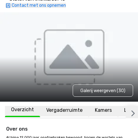
Contact met ons opnemen
Galerij weergeven (30)
Overzicht
Vergaderruimte
Kamers
Locat
Over ons
Al bijna 12.000 jaar onafgebroken bewoond, liggen de wortels van 