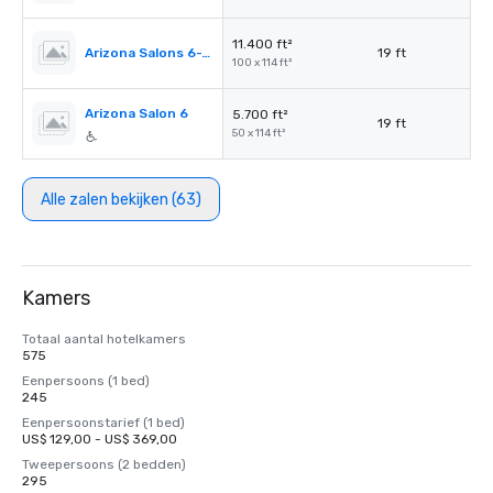
11.400 ft²
Arizona Salons 6-7 (both sections)
19 ft
100 x 114 ft²
Arizona Salon 6
5.700 ft²
19 ft
50 x 114 ft²
Alle zalen bekijken (63)
Kamers
Totaal aantal hotelkamers
575
Eenpersoons (1 bed)
245
Eenpersoonstarief (1 bed)
US$ 129,00 - US$ 369,00
Tweepersoons (2 bedden)
295