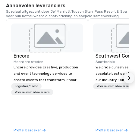
Aanbevolen leveranciers
Speciaal uitgezocht door JW Marriott Tucson Starr Pass Resort & Spa 
voor hun betrouwbare dienstverlening en soepele samenwerking.
Encore
Meerdere steden
Scottsdale
Encore provides creative, production
We pride ourselves in 
and event technology services to
absolute best service 
create events that transform. Encore
our industry. Our goal 
creates memorable event experiences
exceed our client’s ex
Logistiek/decor
Voorkeursmedewerkers
that engage and transform
Voorkeursmedewerkers
constantly evolving – 
organizations. As the global leader for
creativity, superior k
event technology and production
destination, the ability 
services, Encore’s team of creators,
and impeccable time 
innovators and experts deliver real
results through strategy and
Profiel bezoeken
Profiel bezoeken
creative, advanced technology,