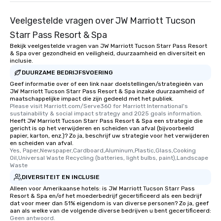
Veelgestelde vragen over JW Marriott Tucson
Starr Pass Resort & Spa
Bekijk veelgestelde vragen van JW Marriott Tucson Starr Pass Resort
& Spa over gezondheid en veiligheid, duurzaamheid en diversiteit en
inclusie.
DUURZAME BEDRIJFSVOERING
Geef informatie over of een link naar doelstellingen/strategieën van
JW Marriott Tucson Starr Pass Resort & Spa inzake duurzaamheid of
maatschappelijke impact die zijn gedeeld met het publiek.
Please visit Marriott.com/Serve360 for Marriott International's 
sustainability & social impact strategy and 2025 goals information.
Heeft JW Marriott Tucson Starr Pass Resort & Spa een strategie die
gericht is op het verwijderen en scheiden van afval (bijvoorbeeld
papier, karton, enz.)? Zo ja, beschrijf uw strategie voor het verwijderen
en scheiden van afval.
Yes, Paper,Newspaper,Cardboard,Aluminum,Plastic,Glass,Cooking 
Oil,Universal Waste Recycling (batteries, light bulbs, paint),Landscape 
Waste
DIVERSITEIT EN INCLUSIE
Alleen voor Amerikaanse hotels: is JW Marriott Tucson Starr Pass
Resort & Spa en/of het moederbedrijf gecertificeerd als een bedrijf
dat voor meer dan 51% eigendom is van diverse personen? Zo ja, geef
aan als welke van de volgende diverse bedrijven u bent gecertificeerd:
Geen antwoord.