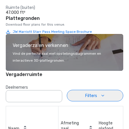
Ruimte (buiten)
47.000 ft²
Plattegronden
Download floor plans for this venue.
JW Marriott Starr Pass Meeting Space Brochure
Vergaderzalen verkennen
Vind de perfecte zaal met opstellingsdiagrammen en
interactieve 3D-plattegronden.
Vergaderruimte
Deelnemers
Filters
Afmeting
Hoogte
Naam
zaal
plafond