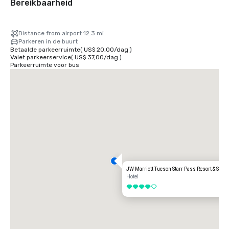
Bereikbaarheid
Distance from airport 12.3 mi
Parkeren in de buurt
Betaalde parkeerruimte
(
US$ 20,00
/
dag
)
Valet parkeerservice
(
US$ 37,00
/
dag
)
Parkeerruimte voor bus
JW Marriott Tucson Starr Pass Resort & Spa
Hotel
4 van 5