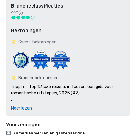
Brancheclassificaties
AAA
Bekroningen
Cvent-bekroningen
Branchebekroningen
Trippin — Top 12 luxe resorts in Tucson: een gids voor 
romantische uitstapjes, 2025 (#2)

Arizona Business Magazine — Top 10 beste resorts in 
Meer lezen
Arizona, 2025 (#7)

Voorzieningen
Ranglijst Arizona — Top 10 beste resorts in Arizona, 2025 
(#10)

Kamerkenmerken en gastenservice