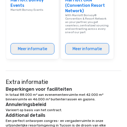
Marriott Bonvoy
Marriott CRN
Events
(Convention Resort
Marriott Bonvoy Events
Network)
With Marriott Bonvoy®
Convention & Resort Network
as your partner, you get
seamless, centralized sourcing
and contracting across every
one of our part
Meer informatie
Meer informatie
Extra informatie
Beperkingen voor faciliteiten
In totaal 88.000 m² aan evenementenruimte met 42.000 m² 
binnenruimte en 46.000 m² buitenterrassen en gazons.
Annuleringsbeleid
Varieert op basis van het contract.
Additional details
Een perfect ontworpen congres- en vergaderruimte in onze 
uitzonderlijke resortomgeving in Tucson is de droom van elke 