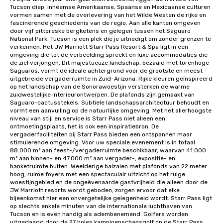
Tucson diep. Inheemse Amerikaanse, Spaanse en Mexicaanse culturen 
vormen samen met de overlevering van het Wilde Westen de rijke en 
fascinerende geschiedenis van de regio. Aan alle kanten omgeven 
door vijf pittoreske bergketens en gelegen tussen het Saguaro 
National Park. Tucson is een plek die je uitnodigt om zonder grenzen te 
verkennen. Het JW Marriott Starr Pass Resort & Spa ligt in een 
omgeving die tot de verbeelding spreekt en luxe accommodaties die 
de ziel verjongen. Dit majestueuze landschap, bezaaid met torenhoge 
Saguaros, vormt de ideale achtergrond voor de grootste en meest 
uitgebreide vergaderruimte in Zuid-Arizona. Rijke kleuren geïnspireerd 
op het landschap van de Sonorawoestijn versterken de warme 
zuidwestelijke interieurontwerpen. De plafonds zijn gemaakt van 
Saguaro-cactusstekels. Subtiele landschapsarchitectuur behoudt en 
vormt een aanvulling op de natuurlijke omgeving. Met het allerhoogste 
niveau van stijl en service is Starr Pass niet alleen een 
ontmoetingsplaats, het is ook een inspiratiebron. De 
vergaderfaciliteiten bij Starr Pass bieden een ontspannen maar 
stimulerende omgeving. Voor uw speciale evenement is in totaal 
88.000 m² aan feest-/vergaderruimte beschikbaar, waarvan 41.000 
m² aan binnen- en 47.000 m² aan vergader-, expositie- en 
banketruimte buiten. Weelderige balzalen met plafonds van 22 meter 
hoog, ruime foyers met een spectaculair uitzicht op het ruige 
woestijngebied en de ongeëvenaarde gastvrijheid die alleen door de 
JW Marriott resorts wordt geboden, zorgen ervoor dat elke 
bijeenkomst hier een onvergetelijke gelegenheid wordt. Starr Pass ligt 
op slechts enkele minuten van de internationale luchthaven van 
Tucson en is even handig als adembenemend. Golfers worden 
uitgedaagd door de 27 holes kampioenschapsgolf op de Starr Pass 