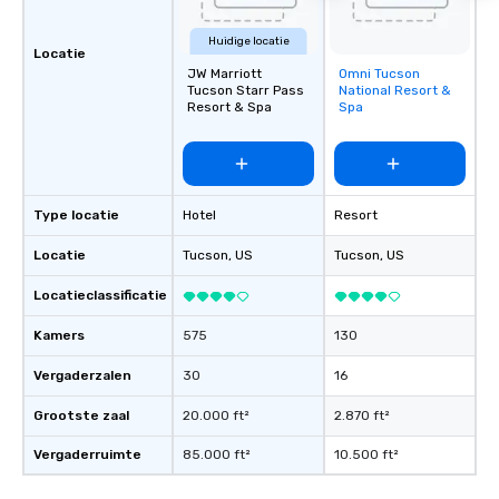
Huidige locatie
Locatie
JW Marriott
Omni Tucson
Removed from
Tucson Starr Pass
National Resort &
favorites
Resort & Spa
Spa
Type locatie
Hotel
Resort
Locatie
Tucson
, US
Tucson
, US
Locatieclassificatie
Kamers
575
130
Vergaderzalen
30
16
Grootste zaal
20.000 ft²
2.870 ft²
Vergaderruimte
85.000 ft²
10.500 ft²