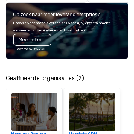
digital, environmental, staging, and
digital solutions for hybrid, virtual and
Op zoek naar meer leveranciersopties?
in-person events of any type.
Browse voor meer leveranciers voor A/V, entertainment,
vervoer en andere evenementsbehoeften.
Meer informatie
Powered by
Geaffilieerde organisaties (2)