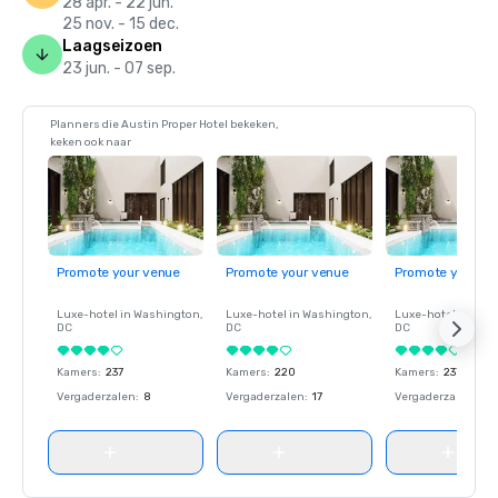
28 apr. - 22 jun.
25 nov. - 15 dec.
Laagseizoen
23 jun. - 07 sep.
Planners die Austin Proper Hotel bekeken,
keken ook naar
Promote your venue
Promote your venue
Promote your ve
Luxe-hotel in
Washington
,
Luxe-hotel in
Washington
,
Luxe-hotel in
Wash
DC
DC
DC
Kamers
:
237
Kamers
:
220
Kamers
:
237
Vergaderzalen
:
8
Vergaderzalen
:
17
Vergaderzalen
:
8