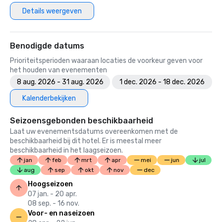
Details weergeven
Benodigde datums
Prioriteitsperioden waaraan locaties de voorkeur geven voor
het houden van evenementen
8 aug. 2026 - 31 aug. 2026
1 dec. 2026 - 18 dec. 2026
Kalenderbekijken
Seizoensgebonden beschikbaarheid
Laat uw evenementsdatums overeenkomen met de
beschikbaarheid bij dit hotel. Er is meestal meer
beschikbaarheid in het laagseizoen.
jan
feb
mrt
apr
mei
jun
jul
aug
sep
okt
nov
dec
Hoogseizoen
07 jan. - 20 apr.
08 sep. - 16 nov.
Voor- en naseizoen