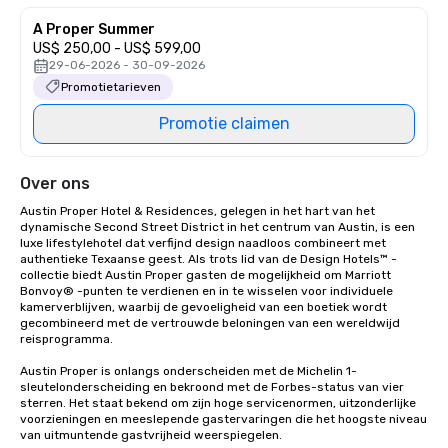
A Proper Summer
US$ 250,00 - US$ 599,00
29-06-2026 - 30-09-2026
Promotietarieven
Promotie claimen
Over ons
Austin Proper Hotel & Residences, gelegen in het hart van het 
dynamische Second Street District in het centrum van Austin, is een 
luxe lifestylehotel dat verfijnd design naadloos combineert met 
authentieke Texaanse geest. Als trots lid van de Design Hotels™ -
collectie biedt Austin Proper gasten de mogelijkheid om Marriott 
Bonvoy® -punten te verdienen en in te wisselen voor individuele 
kamerverblijven, waarbij de gevoeligheid van een boetiek wordt 
gecombineerd met de vertrouwde beloningen van een wereldwijd 
reisprogramma.

Austin Proper is onlangs onderscheiden met de Michelin 1-
sleutelonderscheiding en bekroond met de Forbes-status van vier 
sterren. Het staat bekend om zijn hoge servicenormen, uitzonderlijke 
voorzieningen en meeslepende gastervaringen die het hoogste niveau 
van uitmuntende gastvrijheid weerspiegelen.
