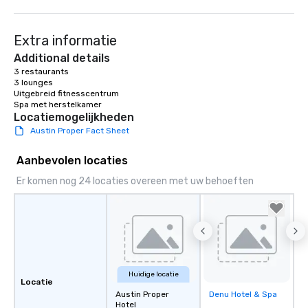
practices and enjoy gi
community.
Extra informatie
Additional details
3 restaurants

3 lounges

Uitgebreid fitnesscentrum

Spa met herstelkamer
Locatiemogelijkheden
Austin Proper Fact Sheet
Aanbevolen locaties
Er komen nog 24 locaties overeen met uw behoeften
Huidige locatie
Locatie
Austin Proper
Denu Hotel & Spa
Removed from
Hotel
favorites