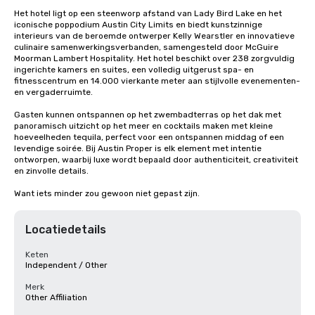
Het hotel ligt op een steenworp afstand van Lady Bird Lake en het 
iconische poppodium Austin City Limits en biedt kunstzinnige 
interieurs van de beroemde ontwerper Kelly Wearstler en innovatieve 
culinaire samenwerkingsverbanden, samengesteld door McGuire 
Moorman Lambert Hospitality. Het hotel beschikt over 238 zorgvuldig 
ingerichte kamers en suites, een volledig uitgerust spa- en 
fitnesscentrum en 14.000 vierkante meter aan stijlvolle evenementen- 
en vergaderruimte.

Gasten kunnen ontspannen op het zwembadterras op het dak met 
panoramisch uitzicht op het meer en cocktails maken met kleine 
hoeveelheden tequila, perfect voor een ontspannen middag of een 
levendige soirée. Bij Austin Proper is elk element met intentie 
ontworpen, waarbij luxe wordt bepaald door authenticiteit, creativiteit 
en zinvolle details.

Want iets minder zou gewoon niet gepast zijn.
Locatiedetails
Keten
Independent / Other
Merk
Other Affiliation