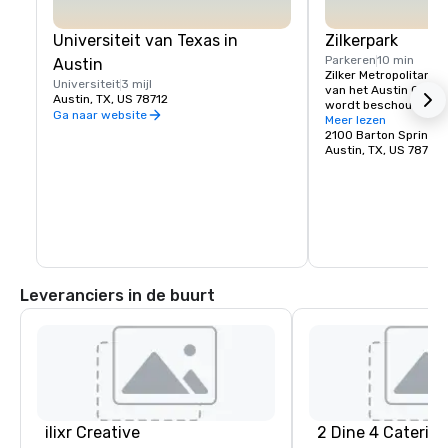
Universiteit van Texas in
Zilkerpark
Parkeren
10 min
Austin
Zilker Metropolitan Pa
Universiteit
3 mijl
van het Austin City Li
Austin, TX, US 78712
wordt beschouwd als 
Ga naar website
geliefde park”. Dit gr
Meer lezen
van 351 hectare biedt
2100 Barton Springs
verscheidenheid aan 
Austin, TX, US 78704
recreatiemogelijkheden
speciale evenementen
en gezinnen. Austin Ci
the Green, Trail of Lig
Festival zijn slechts 
bekende activiteiten d
door plaatsvinden.
Leveranciers in de buurt
ilixr Creative
2 Dine 4 Caterin