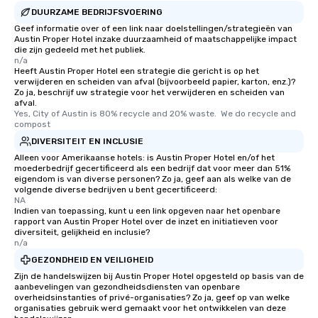
DUURZAME BEDRIJFSVOERING
Geef informatie over of een link naar doelstellingen/strategieën van
Austin Proper Hotel inzake duurzaamheid of maatschappelijke impact
die zijn gedeeld met het publiek.
n/a
Heeft Austin Proper Hotel een strategie die gericht is op het
verwijderen en scheiden van afval (bijvoorbeeld papier, karton, enz.)?
Zo ja, beschrijf uw strategie voor het verwijderen en scheiden van
afval.
Yes, City of Austin is 80% recycle and 20% waste.  We do recycle and 
compost
DIVERSITEIT EN INCLUSIE
Alleen voor Amerikaanse hotels: is Austin Proper Hotel en/of het
moederbedrijf gecertificeerd als een bedrijf dat voor meer dan 51%
eigendom is van diverse personen? Zo ja, geef aan als welke van de
volgende diverse bedrijven u bent gecertificeerd:
NA
Indien van toepassing, kunt u een link opgeven naar het openbare
rapport van Austin Proper Hotel over de inzet en initiatieven voor
diversiteit, gelijkheid en inclusie?
n/a
GEZONDHEID EN VEILIGHEID
Zijn de handelswijzen bij Austin Proper Hotel opgesteld op basis van de
aanbevelingen van gezondheidsdiensten van openbare
overheidsinstanties of privé-organisaties? Zo ja, geef op van welke
organisaties gebruik werd gemaakt voor het ontwikkelen van deze