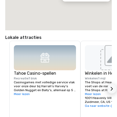
Lokale attracties
Tahoe Casino-spellen
Winkelen in Heav
Recreatie
1 blok
Winkelen
1 mijl
Casinogames met volledige service vlak 
The Shops at Heavenly
voor onze deur bij Harrah's Harvey's 
voet van de nieuwe H
Golden Nugget en Bally's, allemaal op 5 
The Shops at Heavenl
minuten loopafstand.
Meer lezen
eclectische mix van p
Meer lezen
modieuze lifestylekle
1001 Heavenly Villag
accessoires tot sport
Zuidmeer, CA, US 96
Kom tot rust met een l
Ga naar website
lunch of ontmoet vrie
voor een diner in een 