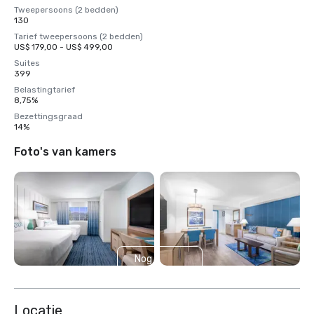
Tweepersoons (2 bedden)
130
Tarief tweepersoons (2 bedden)
US$ 179,00 - US$ 499,00
Suites
399
Belastingtarief
8,75%
Bezettingsgraad
14%
Foto's van kamers
Nog 5
weergeven
Locatie