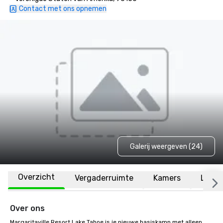
Contact met ons opnemen
Galerij weergeven (24)
Overzicht
Vergaderruimte
Kamers
Locat
Over ons
Margaritaville Resort Lake Tahoe is je nieuwe basiskamp met alleen 