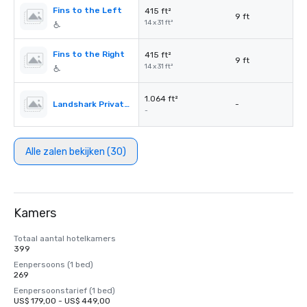
Fins to the Left
415 ft²
9 ft
14 x 31 ft²
Fins to the Right
415 ft²
9 ft
14 x 31 ft²
1.064 ft²
Landshark Private Dining Room
-
-
Alle zalen bekijken (30)
Kamers
Totaal aantal hotelkamers
399
Eenpersoons (1 bed)
269
Eenpersoonstarief (1 bed)
US$ 179,00 - US$ 449,00