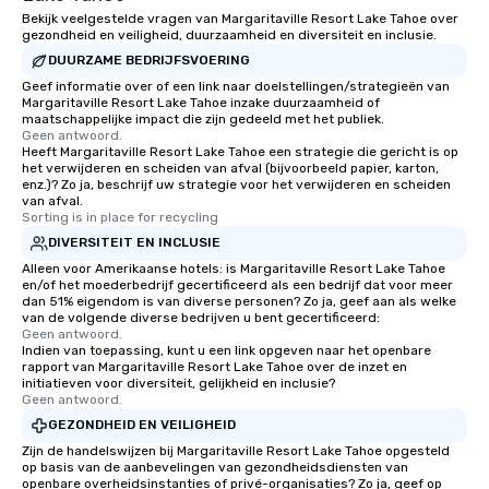
Bekijk veelgestelde vragen van Margaritaville Resort Lake Tahoe over
gezondheid en veiligheid, duurzaamheid en diversiteit en inclusie.
DUURZAME BEDRIJFSVOERING
Geef informatie over of een link naar doelstellingen/strategieën van
Margaritaville Resort Lake Tahoe inzake duurzaamheid of
maatschappelijke impact die zijn gedeeld met het publiek.
Geen antwoord.
Heeft Margaritaville Resort Lake Tahoe een strategie die gericht is op
het verwijderen en scheiden van afval (bijvoorbeeld papier, karton,
enz.)? Zo ja, beschrijf uw strategie voor het verwijderen en scheiden
van afval.
Sorting is in place for recycling
DIVERSITEIT EN INCLUSIE
Alleen voor Amerikaanse hotels: is Margaritaville Resort Lake Tahoe
en/of het moederbedrijf gecertificeerd als een bedrijf dat voor meer
dan 51% eigendom is van diverse personen? Zo ja, geef aan als welke
van de volgende diverse bedrijven u bent gecertificeerd:
Geen antwoord.
Indien van toepassing, kunt u een link opgeven naar het openbare
rapport van Margaritaville Resort Lake Tahoe over de inzet en
initiatieven voor diversiteit, gelijkheid en inclusie?
Geen antwoord.
GEZONDHEID EN VEILIGHEID
Zijn de handelswijzen bij Margaritaville Resort Lake Tahoe opgesteld
op basis van de aanbevelingen van gezondheidsdiensten van
openbare overheidsinstanties of privé-organisaties? Zo ja, geef op