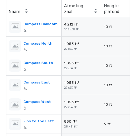
Afmeting
Hoogte
Naam
zaal
plafond
Compass Ballroom
4.212 ft²
10 ft
108 x 39 ft²
Compass North
1.053 ft²
10 ft
27 x 39 ft²
Compass South
1.053 ft²
10 ft
27 x 39 ft²
Compass East
1.053 ft²
10 ft
27 x 39 ft²
Compass West
1.053 ft²
10 ft
27 x 39 ft²
Fins to the Left & Fins to the Right
830 ft²
9 ft
28 x 31 ft²