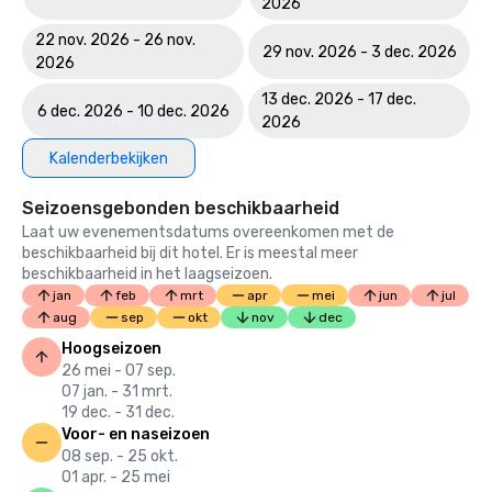
2026
22 nov. 2026 - 26 nov.
29 nov. 2026 - 3 dec. 2026
2026
13 dec. 2026 - 17 dec.
6 dec. 2026 - 10 dec. 2026
2026
Kalenderbekijken
Seizoensgebonden beschikbaarheid
Laat uw evenementsdatums overeenkomen met de
beschikbaarheid bij dit hotel. Er is meestal meer
beschikbaarheid in het laagseizoen.
jan
feb
mrt
apr
mei
jun
jul
aug
sep
okt
nov
dec
Hoogseizoen
26 mei - 07 sep.
07 jan. - 31 mrt.
19 dec. - 31 dec.
Voor- en naseizoen
08 sep. - 25 okt.
01 apr. - 25 mei