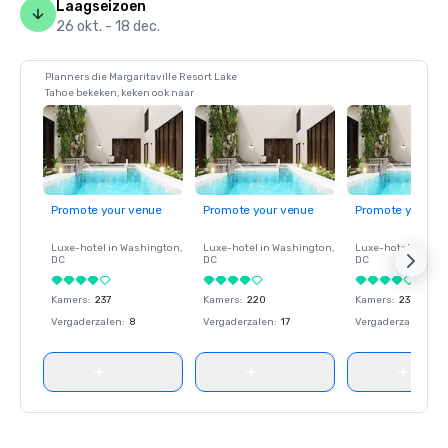
Laagseizoen
26 okt. - 18 dec.
Planners die Margaritaville Resort Lake
Tahoe bekeken, keken ook naar
Promote your venue
Promote your venue
Promote your ve
Luxe-hotel in
Washington
,
Luxe-hotel in
Washington
,
Luxe-hotel in
Wash
DC
DC
DC
Kamers
:
237
Kamers
:
220
Kamers
:
237
Vergaderzalen
:
8
Vergaderzalen
:
17
Vergaderzalen
:
8