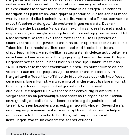
suites voor Tahoe-avontuur. Ga met ons mee en geniet van onze 
relaxte eilandsfeer met tenen in het zand in de bergen. De kenners 
begrijpen dat pijnbomen, vers gepropt poeder en kusten aan het meer 
wedijveren met elke tropische vakantie, vooral Lake Tahoe, een van de 
meest fascinerende, gewilde bestemmingen op aarde. Daarom 
hebben we die klassieke Margaritaville-chill naar deze legendarische, 
majestueuze, natuurlijke oase gebracht — en ook op grootse wijze. Het 
Margaritaville Resort Lake Tahoe met alleen suites is precies de 
eilandvakantie die u gewend bent. Ons prachtige resort in South Lake 
Tahoe biedt de mooiste uitjes, compleet met tropische sferen, 
diepvriesdrankjes, verrukkelijke restaurants, eindeloze activiteiten en 
onze kenmerkende service. Dus ga je gang. Leun achterover. Ontspan. 
Ongeacht het seizoen, je bent hier op Tahoe-tijd. Dankzij meer dan 
14.000 vierkante meter beschikbare binnen- en buitenruimte en een 
veelvoud aan indelingsopties zijn de evenementenlocaties van 
Margaritaville Resort Lake Tahoe de ideale keuze voor elk type feest, 
ceremonie, bijeenkomst, vergadering of andere grootse bijeenkomst. 
Onze vergaderzalen zijn goed uitgerust met de nieuwste 
audio/visuele apparatuur, waardoor het eenvoudig is om virtuele 
vergaderingen en persoonlijke conferenties te organiseren. Gezien 
onze gunstige locatie (en voldoende parkeergelegenheid op het 
terrein), kunnen bezoekers ons ook gemakkelijk vinden. Bovendien is 
ons toegewijde evenemententeam altijd beschikbaar om te helpen 
met eventuele technische behoeften, cateringvereisten of 
instellingen, zodat uw evenement soepel verloopt.