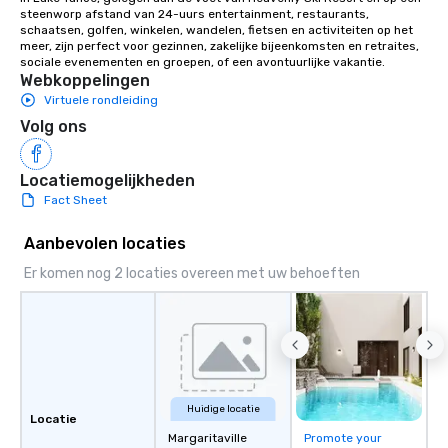
steenworp afstand van 24-uurs entertainment, restaurants, 
library of hundreds of
schaatsen, golfen, winkelen, wandelen, fietsen en activiteiten op het 
rearranged with synco
meer, zijn perfect voor gezinnen, zakelijke bijeenkomsten en retraites, 
and soul. ► Visual Sophistication: Our
sociale evenementen en groepen, of een avontuurlijke vakantie.
Webkoppelingen
performers reflect the
Virtuele rondleiding
aesthetic—classic ele
modern edge. By choo
Volg ons
Nouveau Jazz, you aren
a band; you are securi
Locatiemogelijkheden
immersive experience.
Fact Sheet
in that "golden hour"
the music is sophistic
Aanbevolen locaties
cocktails and conversa
infectious enough to 
Er komen nog 2 locaties overeen met uw behoeften
engaged and energize
the night. ► Pop Nouveau has
decades of experience
weddings all over the 
ready to provide you w
soundtrack to enhanc
Huidige locatie
of your special day! F
Locatie
mood for your "I do" m
Margaritaville
Promote your