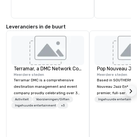
eetgelegenheden van 
meeste winkels en e
bieden gevalideerde 
aan met een minimal
Leveranciers in de buurt
Terramar, a DMC Network Company
Meerdere steden
Meerdere steden
Terramar DMC is a comprehensive
Based in SOUTHERN CA
destination management and event
Nouveau Jazz Entertai
company proudly celebrating over 30
premier, full-service J
years in business. Renowned for its
entertainment manag
Activiteit
Voorzieningen/Giften
Ingehuurde entertainme
outstanding service, Terramar has
Ingehuurde entertainment
+3
specializing in a sophi
secured its position as one of the
genre musical experien
most esteemed destination
Nouveau Jazz." Our mis
management companies (DMCs)
create and curate memo
within the meetings and incentive
entertainment experie