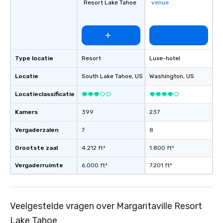
Resort Lake Tahoe
venue
creating a swinging vib
hour, to providing som
for dinner which lead r
unforgettable all night
Pop Nouveau will be th
of the way to make pl
Type locatie
Resort
Luxe-hotel
wedding day a breeze
Locatie
South Lake Tahoe
, US
Washington
, US
options available for 
and every budget.
Locatieclassificatie
Kamers
399
237
Vergaderzalen
7
8
Grootste zaal
4.212 ft²
1.800 ft²
Vergaderruimte
6.000 ft²
7.201 ft²
Veelgestelde vragen over Margaritaville Resort
Lake Tahoe