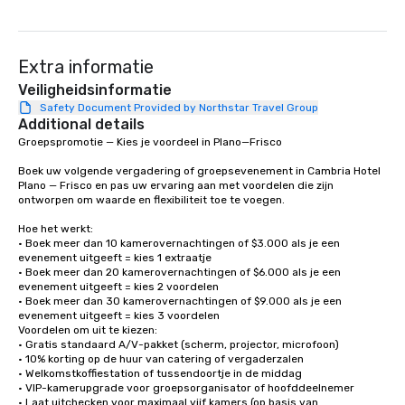
Extra informatie
Veiligheidsinformatie
Safety Document Provided by Northstar Travel Group
Additional details
Groepspromotie — Kies je voordeel in Plano—Frisco

Boek uw volgende vergadering of groepsevenement in Cambria Hotel 
Plano — Frisco en pas uw ervaring aan met voordelen die zijn 
ontworpen om waarde en flexibiliteit toe te voegen.

Hoe het werkt:

• Boek meer dan 10 kamerovernachtingen of $3.000 als je een 
evenement uitgeeft = kies 1 extraatje

• Boek meer dan 20 kamerovernachtingen of $6.000 als je een 
evenement uitgeeft = kies 2 voordelen

• Boek meer dan 30 kamerovernachtingen of $9.000 als je een 
evenement uitgeeft = kies 3 voordelen

Voordelen om uit te kiezen:

• Gratis standaard A/V-pakket (scherm, projector, microfoon)

• 10% korting op de huur van catering of vergaderzalen

• Welkomstkoffiestation of tussendoortje in de middag

• VIP-kamerupgrade voor groepsorganisator of hoofddeelnemer

• Laat uitchecken voor maximaal vijf kamers (op basis van 