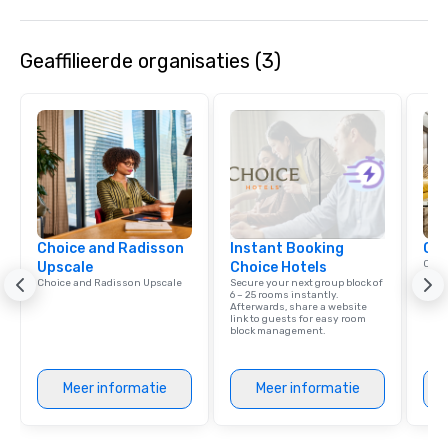
Geaffilieerde organisaties (3)
Choice and Radisson
Instant Booking
Cho
Conn
Upscale
Choice Hotels
Grou
Choice and Radisson Upscale
Secure your next group block of
Choi
6 – 25 rooms instantly.
Afterwards, share a website
link to guests for easy room
block management.
Meer informatie
Meer informatie