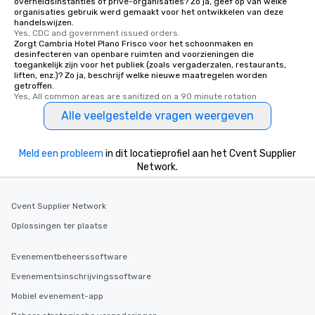
overheidsinstanties of privé-organisaties? Zo ja, geef op van welke
organisaties gebruik werd gemaakt voor het ontwikkelen van deze
handelswijzen.
Yes, CDC and government issued orders.
Zorgt Cambria Hotel Plano Frisco voor het schoonmaken en
desinfecteren van openbare ruimten and voorzieningen die
toegankelijk zijn voor het publiek (zoals vergaderzalen, restaurants,
liften, enz.)? Zo ja, beschrijf welke nieuwe maatregelen worden
getroffen.
Yes, All common areas are sanitized on a 90 minute rotation
Alle veelgestelde vragen weergeven
Meld een probleem
in dit locatieprofiel aan het Cvent Supplier
Network.
Cvent Supplier Network
Oplossingen ter plaatse
Evenementbeheerssoftware
Evenementsinschrijvingssoftware
Mobiel evenement-app