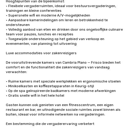
Hoogtepunten van de bijeenkomst:

• Flexibele vergaderruimten, ideaal voor bestuursvergaderingen, 
trainingen en kleine conferenties

• Supersnelle wifi en moderne A/V-mogelijkheden

• Aanpasbare kamerindelingen om leren en betrokkenheid te 
ondersteunen

• Volledig aanbod van eten en drinken door ons ongelooflijke culinaire 
team voor pauzes, lunches en recepties

• Toegewijde ondersteuning op het gebied van verkoop en 
evenementen, van planning tot uitvoering

Luxe accommodaties voor zakenreizigers

De vooruitstrevende kamers van Cambria Plano — Frisco bieden het 
comfort en de functionaliteit die zakenreizigers van vandaag 
verwachten:

• Ruime kamers met speciale werkplekken en ergonomische stoelen

• Minikoelkasten en koffiezetapparaten in Keurig-stijl

• Op de spa geïnspireerde badkamers met moderne afwerkingen

• Gratis snelle wifi in het hele hotel

Gasten kunnen ook genieten van een fitnesscentrum, een eigen 
restaurant en bar, en uitnodigende sociale ruimtes zowel binnen als 
buiten, ideaal voor informele netwerken na vergaderingen.

Een bestemming die de vergaderervaring verbetert
