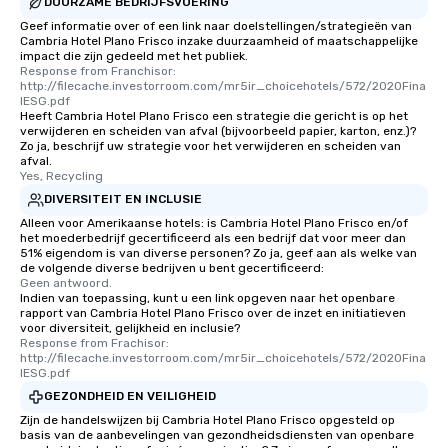
DUURZAME BEDRIJFSVOERING
Geef informatie over of een link naar doelstellingen/strategieën van
Cambria Hotel Plano Frisco inzake duurzaamheid of maatschappelijke
impact die zijn gedeeld met het publiek.
Response from Franchisor: 
http://filecache.investorroom.com/mr5ir_choicehotels/572/2020Fina
lESG.pdf
Heeft Cambria Hotel Plano Frisco een strategie die gericht is op het
verwijderen en scheiden van afval (bijvoorbeeld papier, karton, enz.)?
Zo ja, beschrijf uw strategie voor het verwijderen en scheiden van
afval.
Yes, Recycling
DIVERSITEIT EN INCLUSIE
Alleen voor Amerikaanse hotels: is Cambria Hotel Plano Frisco en/of
het moederbedrijf gecertificeerd als een bedrijf dat voor meer dan
51% eigendom is van diverse personen? Zo ja, geef aan als welke van
de volgende diverse bedrijven u bent gecertificeerd:
Geen antwoord.
Indien van toepassing, kunt u een link opgeven naar het openbare
rapport van Cambria Hotel Plano Frisco over de inzet en initiatieven
voor diversiteit, gelijkheid en inclusie?
Response from Frachisor: 
http://filecache.investorroom.com/mr5ir_choicehotels/572/2020Fina
lESG.pdf
GEZONDHEID EN VEILIGHEID
Zijn de handelswijzen bij Cambria Hotel Plano Frisco opgesteld op
basis van de aanbevelingen van gezondheidsdiensten van openbare