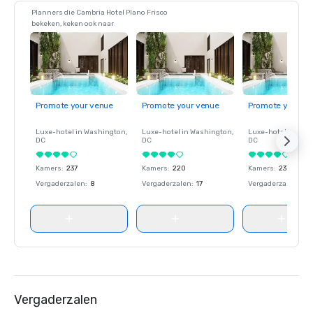
Planners die Cambria Hotel Plano Frisco
bekeken, keken ook naar
Promote your venue
Promote your venue
Promote your ve
Luxe-hotel in
Washington
,
Luxe-hotel in
Washington
,
Luxe-hotel in
Wash
DC
DC
DC
Kamers
:
237
Kamers
:
220
Kamers
:
237
Vergaderzalen
:
8
Vergaderzalen
:
17
Vergaderzalen
:
8
Vergaderzalen