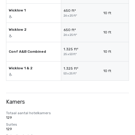
Wicklow 1
650 ft²
10 ft
26 x 25 ft²
Wicklow 2
650 ft²
10 ft
26 x 25 ft²
1.325 ft²
Conf A&B Combined
10 ft
25 x 53 ft²
Wicklow 1 & 2
1.325 ft²
10 ft
53 x 25 ft²
Kamers
Totaal aantal hotelkamers
129
Suites
129