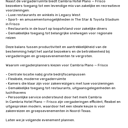
Naast de vergaderruimte biedt Cambria Hotel Plano — Frisco 
bezoekers toegang tot een levendige mix van zakelijke en recreatieve 
voorzieningen:

• Luxe restaurants en winkels in Legacy West

• Sport- en amusementsmogelijkheden in The Star & Toyota Stadium 
in Frisco

• Restaurants in de buurt op loopafstand voor zakelijke diners

• Gemakkelijke toegang tot belangrijke snelwegen voor regionale 
reizen

Deze balans tussen productiviteit en aantrekkelijkheid van de 
bestemming helpt het aantal bezoekers en de betrokkenheid bij 
vergaderingen en groepsevenementen te vergroten.

Waarom vergaderplanners kiezen voor Cambria Plano — Frisco

• Centrale locatie nabij grote bedrijfscampussen

• Flexibele, moderne vergaderruimte

• Kamers die klaar zijn voor zakenreizigers met luxe voorzieningen

• Gemakkelijke toegang tot restaurants, uitgaansgelegenheden en 
luchthavens

• Persoonlijke service ondersteund door het merk Cambria

In Cambria Hotel Plano — Frisco zijn vergaderingen efficiënt, flexibel en 
uitgesproken modern, waardoor het een ideale keuze is voor 
zakenreizen en groepsevenementen in Noord-Texas.

Laten we je volgende evenement plannen.
