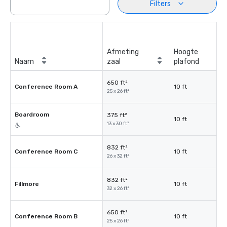
Filters
Afmeting
Hoogte
Naam
zaal
plafond
650 ft²
Conference Room A
10 ft
25 x 26 ft²
Boardroom
375 ft²
10 ft
13 x 30 ft²
832 ft²
Conference Room C
10 ft
26 x 32 ft²
832 ft²
Fillmore
10 ft
32 x 26 ft²
650 ft²
Conference Room B
10 ft
25 x 26 ft²