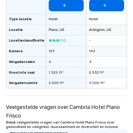
Type locatie
Hotel
Hotel
Locatie
Plano
, US
Arlington
, US
Locatieclassificatie
-
Kamers
129
143
Vergaderzalen
4
3
Grootste zaal
1.325 ft²
2.532 ft²
Vergaderruimte
2.500 ft²
5.000 ft²
Veelgestelde vragen over Cambria Hotel Plano
Frisco
Bekijk veelgestelde vragen van Cambria Hotel Plano Frisco over
gezondheid en veiligheid, duurzaamheid en diversiteit en inclusie.