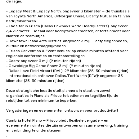
de regio:

• Legacy West & Legacy North: ongeveer 3 kilometer — de thuisbasis 
van Toyota North America, JPMorgan Chase, Liberty Mutual en tal van 
bedrijfskantoren

• The Star in Frisco (Dallas Cowboys World Headquarters): ongeveer 
6,4 kilometer — ideaal voor bedrijfsevenementen, entertainment voor 
klanten en teamuitjes

• Downtown Plano Arts District: ongeveer 3 mijl — eetgelegenheden, 
cultuur en netwerkmogelijkheden

• Frisco Convention & Event Venues: op enkele minuten afstand voor 
regionale conferenties en tentoonstellingen

• Cosm: ongeveer 3 mijl (9 minuten rijden)

• Geweldige Big Game Show: 3 mijl (9 minuten rijden)

• Dallas Love Field Airport (DAL): 29 kilometer (25-30 minuten rijden)

• Internationale luchthaven Dallas/Fort Worth (DFW): ongeveer 35 
kilometer (25-30 minuten rijden)

Deze strategische locatie stelt planners in staat om zowel 
organisaties in Plano als Frisco te bedienen en tegelijkertijd de 
reistijden tot een minimum te beperken.

Vergaderingen en evenementen ontworpen voor productiviteit

Cambria Hotel Plano — Frisco biedt flexibele vergader- en 
evenementenruimtes die zijn ontworpen om samenwerking, training 
en verbinding te ondersteunen

.
