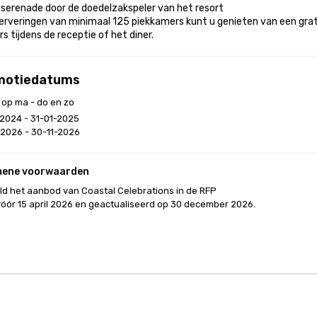
serenade door de doedelzakspeler van het resort

serveringen van minimaal 125 piekkamers kunt u genieten van een grat
rs tijdens de receptie of het diner.
motiedatums
 op ma - do en zo
2024 - 31-01-2025
2026 - 30-11-2026
mene voorwaarden
d het aanbod van Coastal Celebrations in de RFP

óór 15 april 2026 en geactualiseerd op 30 december 2026.
ntbeheerssoftware
Cvent Startpagina