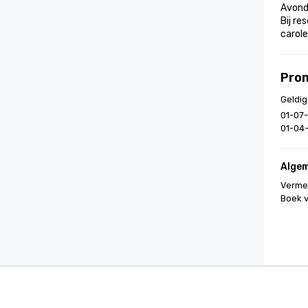
Avond
Bij re
carole
Pro
Geldig
01-07-
01-04-
Alge
Vermel
Boek v
Cvent Supplier Network
Eveneme