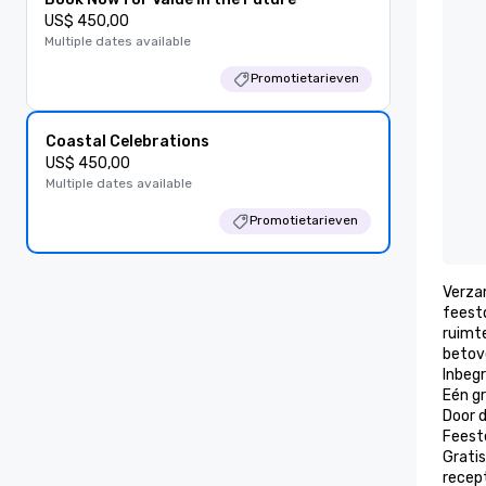
US$ 450,00
Multiple dates available
Promotietarieven
Coastal Celebrations
US$ 450,00
Multiple dates available
Promotietarieven
Verzam
feest
ruimte
betove
Inbegr
Eén g
Door 
Feeste
Gratis
recept