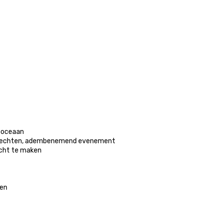
 oceaan

sgerechten, adembenemend evenement

cht te maken

en
