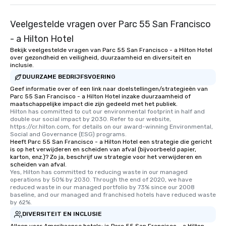
Veelgestelde vragen over Parc 55 San Francisco
- a Hilton Hotel
Bekijk veelgestelde vragen van Parc 55 San Francisco - a Hilton Hotel
over gezondheid en veiligheid, duurzaamheid en diversiteit en
inclusie.
DUURZAME BEDRIJFSVOERING
Geef informatie over of een link naar doelstellingen/strategieën van
Parc 55 San Francisco - a Hilton Hotel inzake duurzaamheid of
maatschappelijke impact die zijn gedeeld met het publiek.
Hilton has committed to cut our environmental footprint in half and 
double our social impact by 2030. Refer to our website, 
https://cr.hilton.com, for details on our award-winning Environmental, 
Social and Governance (ESG) programs.
Heeft Parc 55 San Francisco - a Hilton Hotel een strategie die gericht
is op het verwijderen en scheiden van afval (bijvoorbeeld papier,
karton, enz.)? Zo ja, beschrijf uw strategie voor het verwijderen en
scheiden van afval.
Yes, Hilton has committed to reducing waste in our managed 
operations by 50% by 2030. Through the end of 2020, we have 
reduced waste in our managed portfolio by 73% since our 2008 
baseline, and our managed and franchised hotels have reduced waste 
by 62%.
DIVERSITEIT EN INCLUSIE
Alleen voor Amerikaanse hotels: is Parc 55 San Francisco - a Hilton