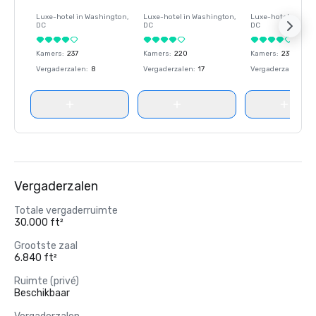
Luxe-hotel in
Washington
,
Luxe-hotel in
Washington
,
Luxe-hotel in
Wash
DC
DC
DC
Kamers
:
237
Kamers
:
220
Kamers
:
237
Vergaderzalen
:
8
Vergaderzalen
:
17
Vergaderzalen
:
8
Vergaderzalen
Totale vergaderruimte
30.000 ft²
Grootste zaal
6.840 ft²
Ruimte (privé)
Beschikbaar