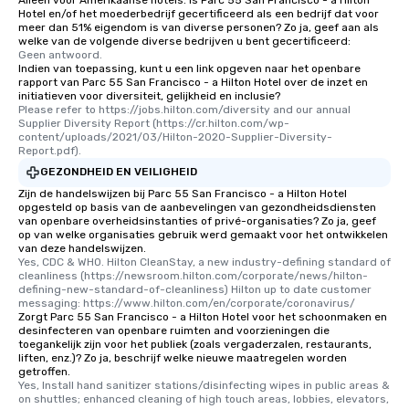
Hotel en/of het moederbedrijf gecertificeerd als een bedrijf dat voor
meer dan 51% eigendom is van diverse personen? Zo ja, geef aan als
welke van de volgende diverse bedrijven u bent gecertificeerd:
Geen antwoord.
Indien van toepassing, kunt u een link opgeven naar het openbare
rapport van Parc 55 San Francisco - a Hilton Hotel over de inzet en
initiatieven voor diversiteit, gelijkheid en inclusie?
Please refer to https://jobs.hilton.com/diversity and our annual 
Supplier Diversity Report (https://cr.hilton.com/wp-
content/uploads/2021/03/Hilton-2020-Supplier-Diversity-
Report.pdf).
GEZONDHEID EN VEILIGHEID
Zijn de handelswijzen bij Parc 55 San Francisco - a Hilton Hotel
opgesteld op basis van de aanbevelingen van gezondheidsdiensten
van openbare overheidsinstanties of privé-organisaties? Zo ja, geef
op van welke organisaties gebruik werd gemaakt voor het ontwikkelen
van deze handelswijzen.
Yes, CDC & WHO. Hilton CleanStay, a new industry-defining standard of 
cleanliness (https://newsroom.hilton.com/corporate/news/hilton-
defining-new-standard-of-cleanliness) Hilton up to date customer 
messaging: https://www.hilton.com/en/corporate/coronavirus/
Zorgt Parc 55 San Francisco - a Hilton Hotel voor het schoonmaken en
desinfecteren van openbare ruimten and voorzieningen die
toegankelijk zijn voor het publiek (zoals vergaderzalen, restaurants,
liften, enz.)? Zo ja, beschrijf welke nieuwe maatregelen worden
getroffen.
Yes, Install hand sanitizer stations/disinfecting wipes in public areas & 
on shuttles; enhanced cleaning of high touch areas, lobbies, elevators, 