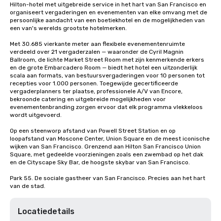
Hilton-hotel met uitgebreide service in het hart van San Francisco en 
organiseert vergaderingen en evenementen van elke omvang met de 
persoonlijke aandacht van een boetiekhotel en de mogelijkheden van 
een van's werelds grootste hotelmerken.

Met 30.685 vierkante meter aan flexibele evenementenruimte 
verdeeld over 21 vergaderzalen — waaronder de Cyril Magnin 
Ballroom, de lichte Market Street Room met zijn kenmerkende erkers 
en de grote Embarcadero Room — biedt het hotel een uitzonderlijk 
scala aan formats, van bestuursvergaderingen voor 10 personen tot 
recepties voor 1.000 personen. Toegewijde gecertificeerde 
vergaderplanners ter plaatse, professionele A/V van Encore, 
bekroonde catering en uitgebreide mogelijkheden voor 
evenementenbranding zorgen ervoor dat elk programma vlekkeloos 
wordt uitgevoerd.

Op een steenworp afstand van Powell Street Station en op 
loopafstand van Moscone Center, Union Square en de meest iconische 
wijken van San Francisco. Grenzend aan Hilton San Francisco Union 
Square, met gedeelde voorzieningen zoals een zwembad op het dak 
en de Cityscape Sky Bar, de hoogste skybar van San Francisco.

Park 55. De sociale gastheer van San Francisco. Precies aan het hart 
van de stad.
Locatiedetails