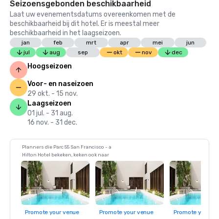
Seizoensgebonden beschikbaarheid
Laat uw evenementsdatums overeenkomen met de
beschikbaarheid bij dit hotel. Er is meestal meer
beschikbaarheid in het laagseizoen.
jan
feb
mrt
apr
mei
jun
jul
aug
sep
okt
nov
dec
Hoogseizoen
Voor- en naseizoen
29 okt. - 15 nov.
Laagseizoen
01 jul. - 31 aug.
16 nov. - 31 dec.
Planners die Parc 55 San Francisco - a
Hilton Hotel bekeken, keken ook naar
Promote your venue
Promote your venue
Promote your ve