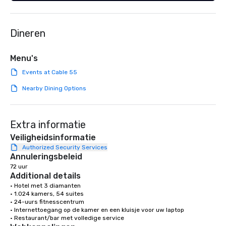
event to the water wit
Speedboat Adventure.
Dineren
Menu's
Events at Cable 55
Nearby Dining Options
Extra informatie
Veiligheidsinformatie
Authorized Security Services
Annuleringsbeleid
72 uur
Additional details
• Hotel met 3 diamanten

• 1.024 kamers, 54 suites

• 24-uurs fitnesscentrum

• Internettoegang op de kamer en een kluisje voor uw laptop

• Restaurant/bar met volledige service