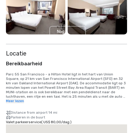
Nog 4
weergeven
Locatie
Bereikbaarheid
Parc 55 San Francisco - a Hilton Hotel ligt in het hart van Union 
Square, op 21 km van San Francisco International Airport (SFO) en 32 
km van Oakland International Airport (OAK). De accommodatie ligt op 3 
minuten lopen van het Powell Street Bay Area Rapid Transit (BART) en 
MUNI-station en is ook bereikbaar met een pendeldienst naar de 
luchthaven, een ritje en een taxi. Het is 25 minuten als u met de auto 
komt, of 40 minuten met de BART-trein. We zijn gevestigd in het Union 
Meer lezen
Square District, in het hart van het centrum van San Francisco.
Distance from airport 14 mi
Parkeren in de buurt
Valet parkeerservice
(
US$ 80,00
/
dag
)