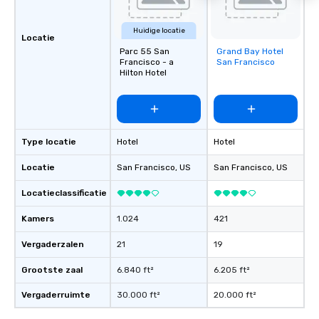
Huidige locatie
Locatie
Parc 55 San
Grand Bay Hotel
Removed from
Francisco - a
San Francisco
favorites
Hilton Hotel
Type locatie
Hotel
Hotel
Locatie
San Francisco
, US
San Francisco
, US
Locatieclassificatie
Kamers
1.024
421
Vergaderzalen
21
19
Grootste zaal
6.840 ft²
6.205 ft²
Vergaderruimte
30.000 ft²
20.000 ft²