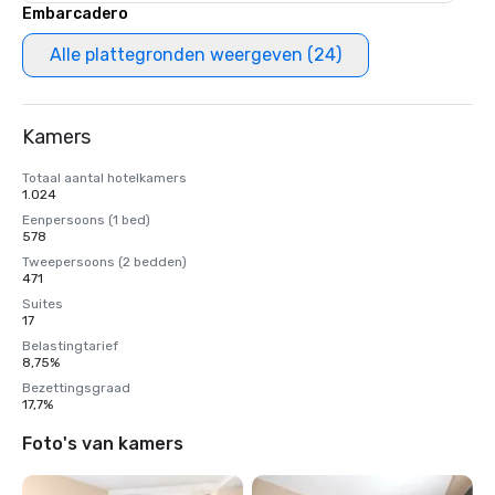
Embarcadero
Alle plattegronden weergeven (24)
Kamers
Totaal aantal hotelkamers
1.024
Eenpersoons (1 bed)
578
Tweepersoons (2 bedden)
471
Suites
17
Belastingtarief
8,75%
Bezettingsgraad
17,7%
Foto's van kamers