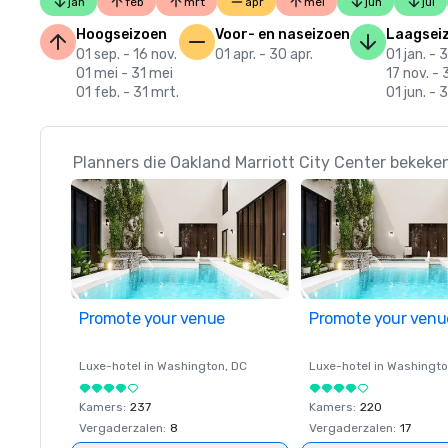
jan
feb
mrt
apr
mei
jun
jul
Hoogseizoen
Voor- en naseizoen
Laagsei
01 sep. - 16 nov.
01 apr. - 30 apr.
01 jan. - 3
01 mei - 31 mei
17 nov. - 
01 feb. - 31 mrt.
01 jun. - 
Planners die Oakland Marriott City Center bekeke
Promote your venue
Promote your venu
Luxe-hotel in
Washington
, DC
Luxe-hotel in
Washingt
Kamers
:
237
Kamers
:
220
Vergaderzalen
:
8
Vergaderzalen
:
17