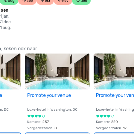
aug
sep
okt
nov
dec
zoen
1 jan.
31 dec.
31 aug.
n, keken ook naar
e
Promote your venue
Promote your ve
on
, DC
Luxe-hotel in
Washington
, DC
Luxe-hotel in
Washing
Kamers
:
237
Kamers
:
220
Vergaderzalen
:
8
Vergaderzalen
:
17