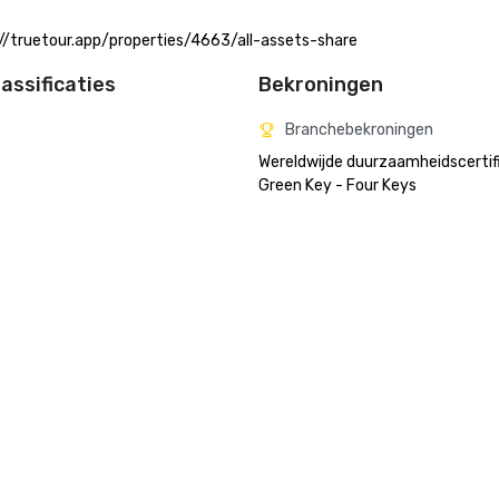
://truetour.app/properties/4663/all-assets-share
assificaties
Bekroningen
Branchebekroningen
Wereldwijde duurzaamheidscertifi
Green Key - Four Keys