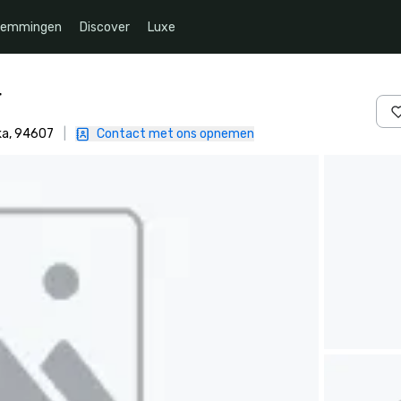
temmingen
Discover
Luxe
r
ka, 94607
|
Contact met ons opnemen