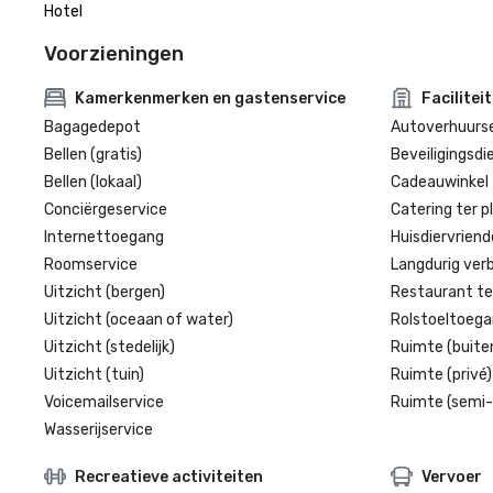
Hotel
Voorzieningen
Kamerkenmerken en gastenservice
Facilitei
Bagagedepot
Autoverhuurse
Bellen (gratis)
Beveiligingsdi
Bellen (lokaal)
Cadeauwinkel 
Conciërgeservice
Catering ter p
Internettoegang
Huisdiervriende
Roomservice
Langdurig verbl
Uitzicht (bergen)
Restaurant te
Uitzicht (oceaan of water)
Rolstoeltoegan
Uitzicht (stedelijk)
Ruimte (buite
Uitzicht (tuin)
Ruimte (privé)
Voicemailservice
Ruimte (semi-
Wasserijservice
Recreatieve activiteiten
Vervoer