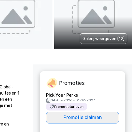
Galerij weergeven (12)
Promoties
Global-
ites en 1 
Pick Your Perks
en een 
04-03-2026 - 31-12-2027
ge met 
Promotietarieven
Promotie claimen
m en 