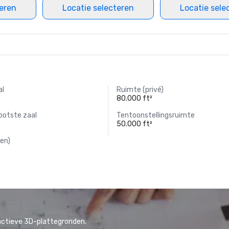
teren
Locatie selecteren
Locatie sele
al
Ruimte (privé)
80.000 ft²
ootste zaal
Tentoonstellingsruimte
50.000 ft²
en)
actieve 3D-plattegronden.