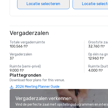
Locatie selecteren
Locatie selec
Vergaderzalen
Totale vergaderruimte
Grootste za
100.566 ft²
32.760 ft²
Vergaderzalen
Op één na gr
37
12.960 ft²
Ruimte (semi-privé)
Ruimte (buit
9.000 ft²
4.000 ft²
Plattegronden
Download floor plans for this venue.
2026 Meeting Planner Guide
Vergaderzalen verkennen
Vind de perfecte zaal met opstellingsdiagrammen en inter