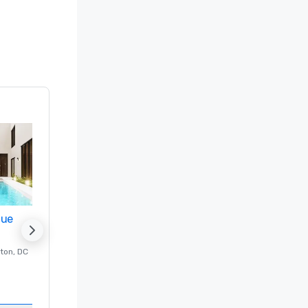
nue
Promote your venue
ton
, DC
Luxe-hotel in
Washington
, DC
Kamers
:
237
Vergaderzalen
:
8