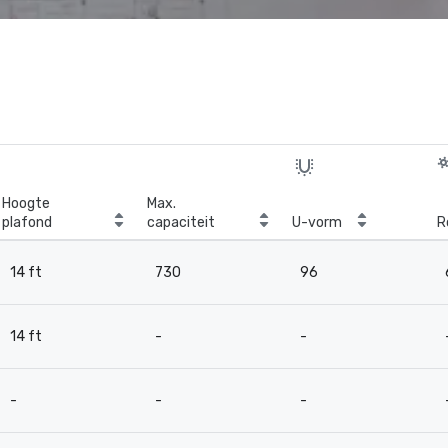
Hoogte
Max.
plafond
capaciteit
U-vorm
R
14 ft
730
96
14 ft
-
-
-
-
-