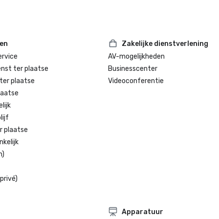
ten
Zakelijke dienstverlening
rvice
AV-mogelijkheden
enst ter plaatse
Businesscenter
ter plaatse
Videoconferentie
laatse
lijk
ijf
r plaatse
kelijk
n)
privé)
Apparatuur