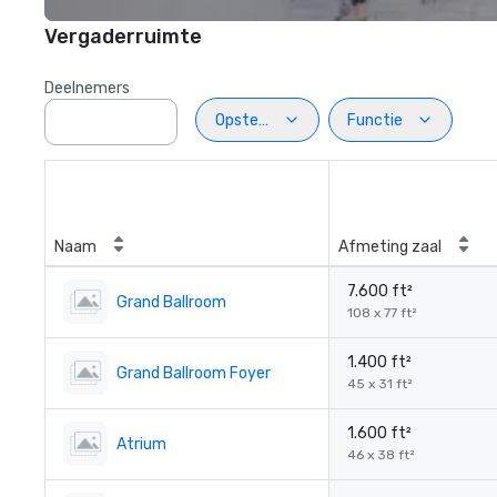
Vergaderruimte
Deelnemers
Opstelling
Functie
Naam
Afmeting zaal
7.600 ft²
Grand Ballroom
108 x 77 ft²
1.400 ft²
Grand Ballroom Foyer
45 x 31 ft²
1.600 ft²
Atrium
46 x 38 ft²