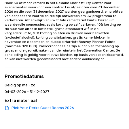
Boek 50 of meer kamers in het Oakland Marriott City Center voor 
evenementen waarvoor een contract is afgesloten vóór 31 december 
2026 en die vóór 31 december 2027 worden georganiseerd, en profiteer 
van aanpasbare voordelen die zijn ontworpen om uw programma te 
verbeteren. Afhankelijk van uw totale kamertarief kunt u kiezen uit 
waardevolle concessies, zoals korting op zelf parkeren, 10% korting op 
de huur van airco in het hotel, gratis standaard wifi in de 
vergaderruimte, 10% korting op eten en drinken voor banketten 
(exclusief alcohol), korting op wijnkurken, gratis kamerblokken in 
november en december, en dubbele Marriott Bonvoy Planner Points 
(maximaal 120.000). Parkeerconcessies zijn alleen van toepassing op 
groepen die gebruikmaken van de ruimte in het Convention Center. De 
aanbieding is geldig voor nieuwe klanten, op basis van beschikbaarheid, 
en kan niet worden gecombineerd met andere aanbiedingen.
Promotiedatums
Geldig op ma - zo
04-03-2026 - 31-12-2027
Extra materiaal
Pick Your Perks Guest Rooms 2026