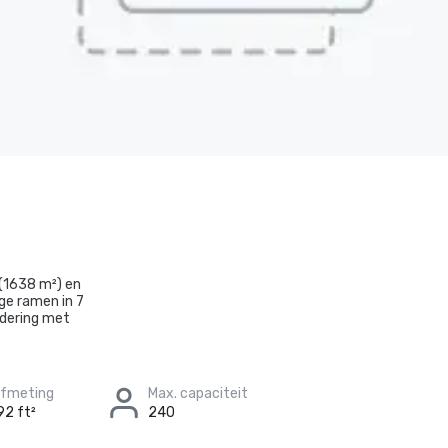
(1638 m²) en
ge ramen in 7
adering met
afmeting
Max. capaciteit
92 ft²
240