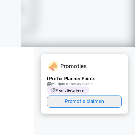
Promoties
I Prefer Planner Points
Multiple dates available
Promotietarieven
Promotie claimen