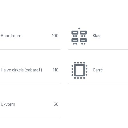
Boardroom
100
Klas
Halve cirkels (cabaret)
110
Carré
U-vorm
50