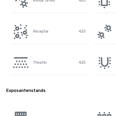
Ronde tafels
420
Receptie
425
Theater
425
Exposantenstands