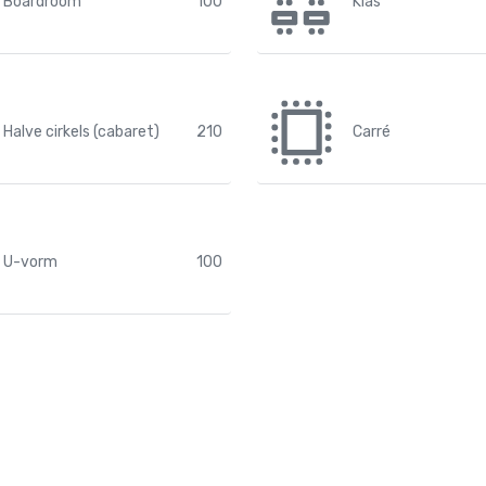
Boardroom
100
Klas
Halve cirkels (cabaret)
210
Carré
U-vorm
100