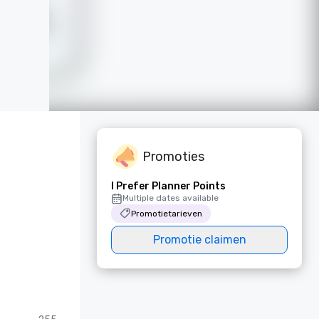
Promoties
I Prefer Planner Points
Multiple dates available
Promotietarieven
Promotie claimen