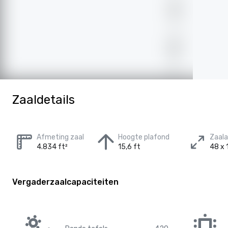
Zaaldetails
Afmeting zaal
Hoogte plafond
Zaal
4.834 ft²
15,6 ft
48 x 
Vergaderzaalcapaciteiten