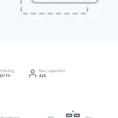
afmeting
Max. capaciteit
107 ft²
425