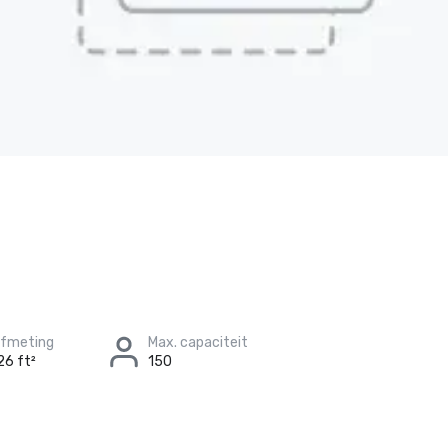
afmeting
Max. capaciteit
26 ft²
150