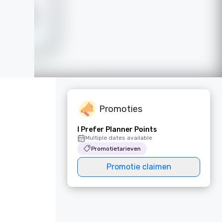
Promoties
I Prefer Planner Points
Multiple dates available
Promotietarieven
Promotie claimen