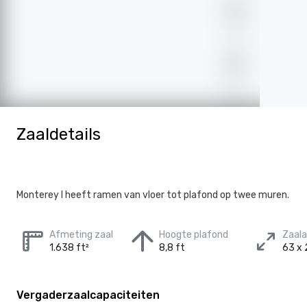
Zaaldetails
Monterey I heeft ramen van vloer tot plafond op twee muren.
Afmeting zaal
Hoogte plafond
Zaal
1.638 ft²
8,8 ft
63 x 
Vergaderzaalcapaciteiten