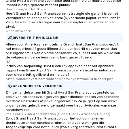
Grand Hyatt San Francisco inzake duurzaamheid of maatschappelijke
impact die zijn gedeeld met het publiek.
Our tours offer an exqu
Hyatt.com/WorldOfCare
entertainment. All tour
Heeft Grand Hyatt San Francisco een strategie die gericht is op het
knowledgeable, profes
verwijderen en scheiden van afval (bijvoorbeeld papier, karton, enz.)?
Zo ja, beschrijf uw strategie voor het verwijderen en scheiden van
who leads the group on
afval.
offering engaging tidb
Geen antwoord.
fascinating stories. S
DIVERSITEIT EN INCLUSIE
interactive experience
Alleen voor Amerikaanse hotels: is Grand Hyatt San Francisco en/of
along the way exclusive
het moederbedrijf gecertificeerd als een bedrijf dat voor meer dan
51% eigendom is van diverse personen? Zo ja, geef aan als welke van
ensuring there is neve
de volgende diverse bedrijven u bent gecertificeerd:
Different Types of Cuis
NA
experiences offer the a
Indien van toepassing, kunt u een link opgeven naar het openbare
rapport van Grand Hyatt San Francisco over de inzet en initiatieven
several renowned rest
voor diversiteit, gelijkheid en inclusie?
convenient outing, inc
https://about.hyatt.com/content/dam/hyatt/woc/DEIReport.pdf
and your guests might
GEZONDHEID EN VEILIGHEID
discovered otherwise 
Zijn de handelswijzen bij Grand Hyatt San Francisco opgesteld op
at a typical corporate 
basis van de aanbevelingen van gezondheidsdiensten van openbare
overheidsinstanties of privé-organisaties? Zo ja, geef op van welke
a way to try some of t
organisaties gebruik werd gemaakt voor het ontwikkelen van deze
in the city and dive in
handelswijzen.
Yes, GBAC STAR Accreditation (Global Biorisk Advisory Council)
cuisines and dishes. Al
Zorgt Grand Hyatt San Francisco voor het schoonmaken en
selected dishes are cu
desinfecteren van openbare ruimten and voorzieningen die
high standards to ensu
toegankelijk zijn voor het publiek (zoals vergaderzalen, restaurants,