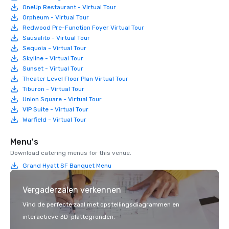
OneUp Restaurant - Virtual Tour
Orpheum - Virtual Tour
Redwood Pre-Function Foyer Virtual Tour
Sausalito - Virtual Tour
Sequoia - Virtual Tour
Skyline - Virtual Tour
Sunset - Virtual Tour
Theater Level Floor Plan Virtual Tour
Tiburon - Virtual Tour
Union Square - Virtual Tour
VIP Suite - Virtual Tour
Warfield - Virtual Tour
Menu's
Download catering menus for this venue.
Grand Hyatt SF Banquet Menu
Vergaderzalen verkennen
Vind de perfecte zaal met opstellingsdiagrammen en
interactieve 3D-plattegronden.