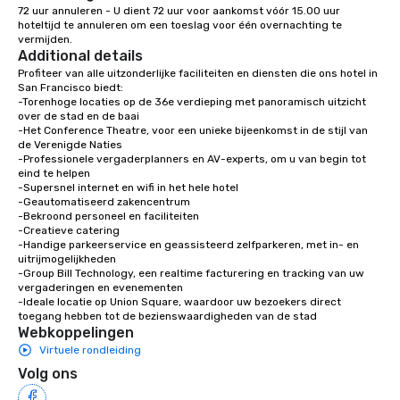
72 uur annuleren - U dient 72 uur voor aankomst vóór 15.00 uur 
with different people 
hoteltijd te annuleren om een toeslag voor één overnachting te 
down at each venue a
vermijden.
Additional details
traverse along the way
experiences not only 
Profiteer van alle uitzonderlijke faciliteiten en diensten die ons hotel in 
San Francisco biedt:

ways to network, but a
-Torenhoge locaties op de 36e verdieping met panoramisch uitzicht 
way to do so. Large Groups Welcome
over de stad en de baai

Lip Smacking Foodie To
-Het Conference Theatre, voor een unieke bijeenkomst in de stijl van 
de Verenigde Naties

groups, small or large.
-Professionele vergaderplanners en AV-experts, om u van begin tot 
experiences can acc
eind te helpen

groups from as few as
-Supersnel internet en wifi in het hele hotel

-Geautomatiseerd zakencentrum

as 500 guests, making
-Bekroond personeel en faciliteiten

choice for any corpora
-Creatieve catering

Stress-Free Booking 
-Handige parkeerservice en geassisteerd zelfparkeren, met in- en 
uitrijmogelijkheden

a tour is stress-free a
-Group Bill Technology, een realtime facturering en tracking van uw 
enjoy the company of 
vergaderingen en evenementen

more easily. You’ll tak
-Ideale locatie op Union Square, waardoor uw bezoekers direct 
toegang hebben tot de bezienswaardigheden van de stad
knowing that everythin
Webkoppelingen
of from the moment the
Virtuele rondleiding
booked to the minute i
Volg ons
Since the menu is alre
have nothing to worry 