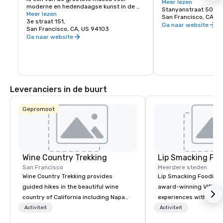
York City, en omdat ve
Meer lezen
moderne en hedendaagse kunst in de 
afgesloten is voor voe
Stanyanstraat 501
Verenigde Staten en een bloeiend 
Meer lezen
veilige plek om al zij
San Francisco, CA, U
cultureel centrum voor de Bay Area. Het 
3e straat 151,
te ontdekken, zoals de
Ga naar website
omvat zeven verdiepingen en heeft een 
San Francisco, CA, US 94103
Academy of Sciences,
café en een boekwinkel op het terrein. De 
Ga naar website
Children's Quarter, d
permanente collectie van SFMOMA 
de botanische tuinen,
huisvest hedendaagse kunstenaars 
nog veel meer!
Calder, Matisse en Picasso. Speciale 
tentoonstellingen en evenementen 
vinden het hele jaar door plaats.
Leveranciers in de buurt
Gepromoot
Wine Country Trekking
Lip Smacking Foo
San Francisco
Meerdere steden
Wine Country Trekking provides
Lip Smacking Foodie T
guided hikes in the beautiful wine
award-winning VIP gro
country of California including Napa
experiences with visits
and Sonoma Valleys. These
restaurants throughou
Activiteit
Activiteit
experiences include walking in the
States. Choose either