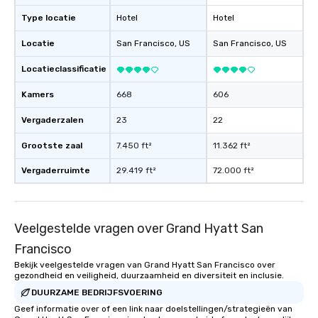
experience, we can als
Type locatie
Hotel
Hotel
an evening helicopter 
glittering lights of The S
Locatie
San Francisco
, US
San Francisco
, US
Memorable Experience f
Smacking Foodie Tours
Locatieclassificatie
to gather and dine tha
experienced, and all ar
Kamers
668
606
remember. Our one-of-
Vergaderzalen
23
22
are special, from the fi
last. It’s an experienc
Grootste zaal
7.450 ft²
11.362 ft²
will reminisce about lo
leave. Location, Location, Location
Vergaderruimte
29.419 ft²
72.000 ft²
One of the best reason
convenient and efficie
experience is designed
Veelgestelde vragen over Grand Hyatt San
restaurants are within
walking distance of ea
Francisco
short stroll allows you
Bekijk veelgestelde vragen van Grand Hyatt San Francisco over
members a chance to 
gezondheid en veiligheid, duurzaamheid en diversiteit en inclusie.
networking opportunit
DUURZAME BEDRIJFSVOERING
heading to the next pl
Geef informatie over of een link naar doelstellingen/strategieën van
itinerary. You Get a Dinner and a Show