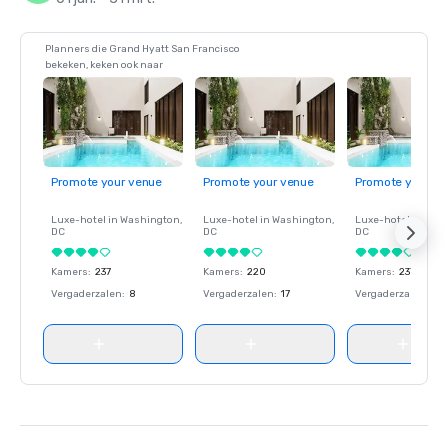
Planners die Grand Hyatt San Francisco
bekeken, keken ook naar
Promote your venue
Promote your venue
Promote your ve
Luxe-hotel in
Washington
,
Luxe-hotel in
Washington
,
Luxe-hotel in
Wash
DC
DC
DC
Kamers
:
237
Kamers
:
220
Kamers
:
237
Vergaderzalen
:
8
Vergaderzalen
:
17
Vergaderzalen
:
8