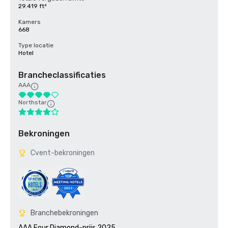
29.419 ft²
Kamers
668
Type locatie
Hotel
Brancheclassificaties
AAA
Northstar
Bekroningen
Cvent-bekroningen
Branchebekroningen
AAA Four Diamond-prijs 2025
