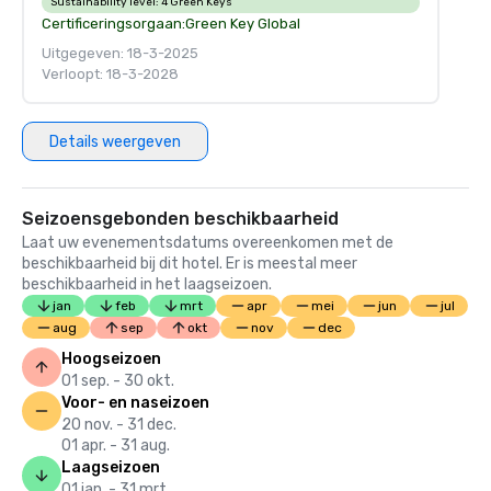
Sustainability level:
4 Green Keys
Certificeringsorgaan:
Green Key Global
Uitgegeven: 18-3-2025
Verloopt: 18-3-2028
Details weergeven
Seizoensgebonden beschikbaarheid
Laat uw evenementsdatums overeenkomen met de
beschikbaarheid bij dit hotel. Er is meestal meer
beschikbaarheid in het laagseizoen.
jan
feb
mrt
apr
mei
jun
jul
aug
sep
okt
nov
dec
Hoogseizoen
01 sep. - 30 okt.
Voor- en naseizoen
20 nov. - 31 dec.
01 apr. - 31 aug.
Laagseizoen
01 jan. - 31 mrt.