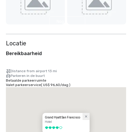
Nog 7
weergeven
Locatie
Bereikbaarheid
Distance from airport 13 mi
Parkeren in de buurt
Betaalde parkeerruimte
Valet parkeerservice
(
US$ 96,60
/
dag
)
Grand Hyatt San Francisco
Hotel
4 van 5