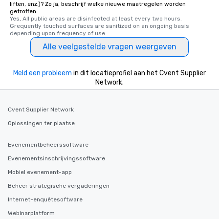
liften, enz.)? Zo ja, beschrijf welke nieuwe maatregelen worden
delight any palate. Tours Available
getroffen.
from Day to Night With
Yes, All public areas are disinfected at least every two hours. 
Grequently touched surfaces are sanitized on an ongoing basis 
group experience, bookin
depending upon frequency of use.
key. Whether you desir
Alle veelgestelde vragen weergeven
business hours or earl
after work, we can coo
you to provide options 
Meld een probleem
in dit locatieprofiel aan het Cvent Supplier
needs. Go for as Long or as Short as
Network.
You Like Along with fle
scheduling, Lip Smack
Tours also provides a 
Cvent Supplier Network
durations. Our shortes
Oplossingen ter plaatse
2.5 hours; our longest 
hours, with optional 
Evenementbeheerssoftware
incentives.
Evenementsinschrijvingssoftware
Mobiel evenement-app
Beheer strategische vergaderingen
Internet-enquêtesoftware
Webinarplatform