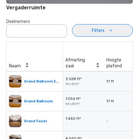
Vergaderruimte
Deelnemers
Filters
Afmeting
Hoogte
Naam
zaal
plafond
3.528 ft²
Grand Ballroom East or West
17 ft
41 x 83 ft²
7.056 ft²
Grand Ballroom
17 ft
83 x 83 ft²
7.450 ft²
Grand Foyer
-
-
4.550 ft²