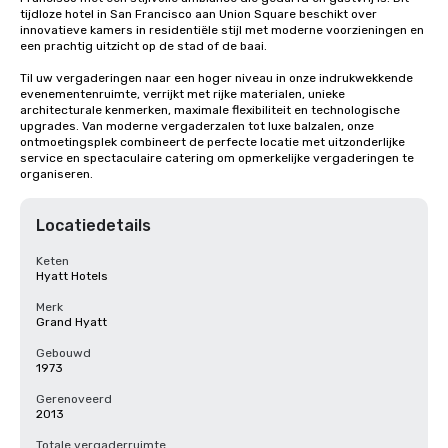
tijdloze hotel in San Francisco aan Union Square beschikt over 
innovatieve kamers in residentiële stijl met moderne voorzieningen en 
een prachtig uitzicht op de stad of de baai. 

Til uw vergaderingen naar een hoger niveau in onze indrukwekkende 
evenementenruimte, verrijkt met rijke materialen, unieke 
architecturale kenmerken, maximale flexibiliteit en technologische 
upgrades. Van moderne vergaderzalen tot luxe balzalen, onze 
ontmoetingsplek combineert de perfecte locatie met uitzonderlijke 
service en spectaculaire catering om opmerkelijke vergaderingen te 
organiseren.
Locatiedetails
Keten
Hyatt Hotels
Merk
Grand Hyatt
Gebouwd
1973
Gerenoveerd
2013
Totale vergaderruimte