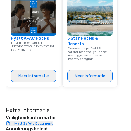
team building. All-Inclusive Group
Dining When meeting p
corporate group event
Smacking Foodie Tours,
group is assured a top
experience with three 
Hyatt APAC Hotels
5 Star Hotels &
signature dishes at ea
TOGETHER, WE CREATE
Resorts
Our affordable tours a
UNFORGETTABLE EVENTS THAT
Discover the perfect 5 Star
TRULY MATTER.
person with tax and gr
hotel or resort for your next
meeting, corporate retreat, or
included. The only thi
incentive program.
are drinks. However, 
package upgrade is ava
provides guests a sign
Meer informatie
Meer informatie
at various stops. Build Your Network
Our exclusive experien
ultimate networking op
a typical sit-down dinn
to engage the person t
Extra informatie
right of you. Because 
Veiligheidsinformatie
place at multiple resta
Hyatt Safety Document
walking in between, th
Annuleringsbeleid
countless opportunitie