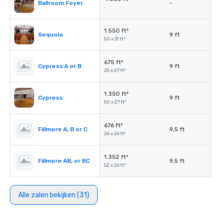
Ballroom Foyer
-
-
1.550 ft²
Sequoia
9 ft
50 x 31 ft²
675 ft²
Cypress A or B
9 ft
25 x 27 ft²
1.350 ft²
Cypress
9 ft
50 x 27 ft²
676 ft²
Fillmore A, B or C
9,5 ft
26 x 26 ft²
1.352 ft²
Fillmore AB, or BC
9,5 ft
52 x 26 ft²
Alle zalen bekijken (31)