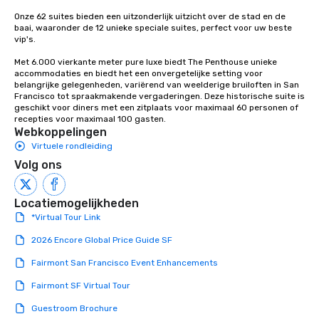
package upgrade is ava
Onze 62 suites bieden een uitzonderlijk uitzicht over de stad en de 
provides guests a sign
baai, waaronder de 12 unieke speciale suites, perfect voor uw beste 
at various stops. Build Your Network
vip's. 

Our exclusive experien
Met 6.000 vierkante meter pure luxe biedt The Penthouse unieke 
ultimate networking op
accommodaties en biedt het een onvergetelijke setting voor 
a typical sit-down dinn
belangrijke gelegenheden, variërend van weelderige bruiloften in San 
Francisco tot spraakmakende vergaderingen. Deze historische suite is 
to engage the person t
geschikt voor diners met een zitplaats voor maximaal 60 personen of 
right of you. Because 
recepties voor maximaal 100 gasten.
place at multiple resta
Webkoppelingen
walking in between, th
Virtuele rondleiding
countless opportunitie
Volg ons
with different people 
down at each venue a
traverse along the way
Locatiemogelijkheden
experiences not only 
*Virtual Tour Link
ways to network, but a
2026 Encore Global Price Guide SF
way to do so. Large Groups Welcome
Lip Smacking Foodie To
Fairmont San Francisco Event Enhancements
groups, small or large.
Fairmont SF Virtual Tour
experiences can acc
groups from as few as
Guestroom Brochure