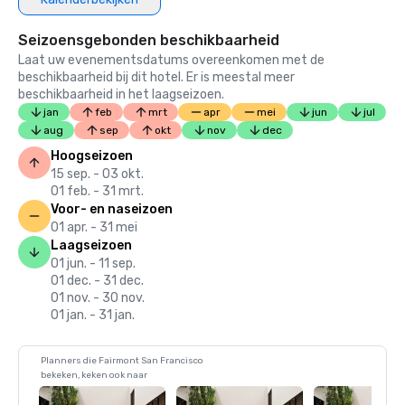
Seizoensgebonden beschikbaarheid
Laat uw evenementsdatums overeenkomen met de
beschikbaarheid bij dit hotel. Er is meestal meer
beschikbaarheid in het laagseizoen.
jan
feb
mrt
apr
mei
jun
jul
aug
sep
okt
nov
dec
Hoogseizoen
15 sep. - 03 okt.
01 feb. - 31 mrt.
Voor- en naseizoen
01 apr. - 31 mei
Laagseizoen
01 jun. - 11 sep.
01 dec. - 31 dec.
01 nov. - 30 nov.
01 jan. - 31 jan.
Planners die Fairmont San Francisco
bekeken, keken ook naar