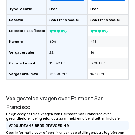
What’s more, your gro
Type locatie
Hotel
Hotel
a special warm welcom
from the restaurant c
Locatie
San Francisco
, US
San Francisco
, US
be printed featuring yo
which can be an added 
Locatieclassificatie
those Instagram mome
Kamers
606
418
For added ease, we ca
transportation pick-up
Vergaderzalen
22
16
as well as an event ph
for groups that desire 
Grootste zaal
11.362 ft²
3.081 ft²
experience, we can als
Vergaderruimte
72.000 ft²
15.176 ft²
an evening helicopter 
glittering lights of The S
Memorable Experience f
Smacking Foodie Tours
Veelgestelde vragen over Fairmont San
to gather and dine tha
Francisco
experienced, and all ar
remember. Our one-of-
Bekijk veelgestelde vragen van Fairmont San Francisco over
gezondheid en veiligheid, duurzaamheid en diversiteit en inclusie.
are special, from the fi
last. It’s an experienc
DUURZAME BEDRIJFSVOERING
will reminisce about lo
Geef informatie over of een link naar doelstellingen/strategieën van