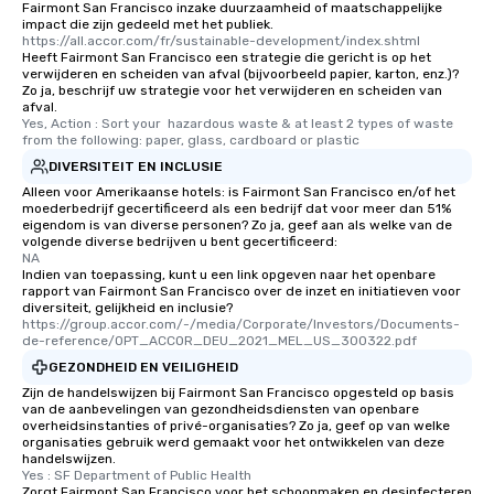
Fairmont San Francisco inzake duurzaamheid of maatschappelijke
leave. Location, Location, Location
impact die zijn gedeeld met het publiek.
One of the best reason
https://all.accor.com/fr/sustainable-development/index.shtml
convenient and efficie
Heeft Fairmont San Francisco een strategie die gericht is op het
verwijderen en scheiden van afval (bijvoorbeeld papier, karton, enz.)?
experience is designed
Zo ja, beschrijf uw strategie voor het verwijderen en scheiden van
restaurants are within
afval.
Yes, Action : Sort your  hazardous waste & at least 2 types of waste 
walking distance of ea
from the following: paper, glass, cardboard or plastic
short stroll allows you
DIVERSITEIT EN INCLUSIE
members a chance to 
Alleen voor Amerikaanse hotels: is Fairmont San Francisco en/of het
networking opportunit
moederbedrijf gecertificeerd als een bedrijf dat voor meer dan 51%
heading to the next pl
eigendom is van diverse personen? Zo ja, geef aan als welke van de
volgende diverse bedrijven u bent gecertificeerd:
itinerary. You Get a Dinner and a Show
NA
Our tours offer an exqu
Indien van toepassing, kunt u een link opgeven naar het openbare
entertainment. All tour
rapport van Fairmont San Francisco over de inzet en initiatieven voor
diversiteit, gelijkheid en inclusie?
knowledgeable, profes
https://group.accor.com/-/media/Corporate/Investors/Documents-
who leads the group on
de-reference/OPT_ACCOR_DEU_2021_MEL_US_300322.pdf
offering engaging tidb
GEZONDHEID EN VEILIGHEID
fascinating stories. S
Zijn de handelswijzen bij Fairmont San Francisco opgesteld op basis
interactive experience
van de aanbevelingen van gezondheidsdiensten van openbare
overheidsinstanties of privé-organisaties? Zo ja, geef op van welke
along the way exclusive
organisaties gebruik werd gemaakt voor het ontwikkelen van deze
ensuring there is neve
handelswijzen.
Different Types of Cuis
Yes : SF Department of Public Health
Zorgt Fairmont San Francisco voor het schoonmaken en desinfecteren