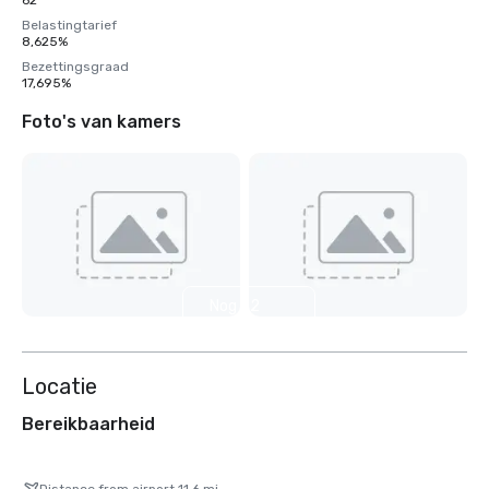
62
Belastingtarief
8,625%
Bezettingsgraad
17,695%
Foto's van kamers
Nog 32
weergeven
Locatie
Bereikbaarheid