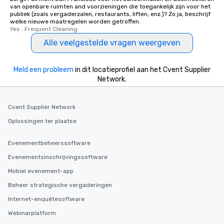
experiences offer the a
van openbare ruimten and voorzieningen die toegankelijk zijn voor het
several renowned rest
publiek (zoals vergaderzalen, restaurants, liften, enz.)? Zo ja, beschrijf
welke nieuwe maatregelen worden getroffen.
convenient outing, inc
Yes : Frequent Cleaning
and your guests might
Alle veelgestelde vragen weergeven
discovered otherwise 
at a typical corporate 
a way to try some of t
Meld een probleem
in dit locatieprofiel aan het Cvent Supplier
in the city and dive in
Network.
cuisines and dishes. Al
selected dishes are cu
high standards to ensu
Cvent Supplier Network
delight any palate. Tours Available
Oplossingen ter plaatse
from Day to Night With
group experience, bookin
Evenementbeheerssoftware
key. Whether you desir
Evenementsinschrijvingssoftware
business hours or earl
after work, we can coo
Mobiel evenement-app
you to provide options 
Beheer strategische vergaderingen
needs. Go for as Long or as Short as
Internet-enquêtesoftware
You Like Along with fle
scheduling, Lip Smack
Webinarplatform
Tours also provides a 