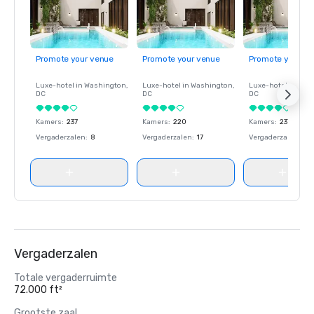
Promote your venue
Promote your venue
Promote your ve
Luxe-hotel in
Washington
,
Luxe-hotel in
Washington
,
Luxe-hotel in
Wash
DC
DC
DC
Kamers
:
237
Kamers
:
220
Kamers
:
237
Vergaderzalen
:
8
Vergaderzalen
:
17
Vergaderzalen
:
8
Vergaderzalen
Totale vergaderruimte
72.000 ft²
Grootste zaal