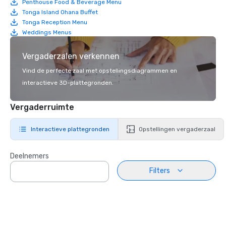
Penthouse Food & Beverage Menu
Tonga Island Ohana Buffet
Tonga Reception Menu
Weddings Menus
Vergaderzalen verkennen
Vind de perfecte zaal met opstellingsdiagrammen en
interactieve 3D-plattegronden.
Vergaderruimte
Interactieve plattegronden
Opstellingen vergaderzaal
Deelnemers
Filters