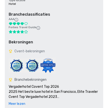
Type locatie
Hotel
Brancheclassificaties
AAA
Forbes Travel Guide
Bekroningen
Cvent-bekroningen
Branchebekroningen
Vergaderhotel Covent Top 2026

2025 Het beste luxe hotel in San Francisco, Elite Traveler 

Cvent Top Vergaderhotel 2023

2023 7x7:50 meest iconische cocktails in San Francisco 
Meer lezen
2023, #1 1934 Zombie in de Tonga Room
