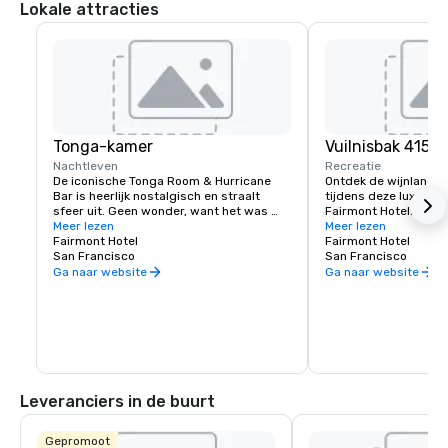
Lokale attracties
Tonga-kamer
Vuilnisbak 415
Nachtleven
Recreatie
De iconische Tonga Room & Hurricane 
Ontdek de wijnlande
Bar is heerlijk nostalgisch en straalt 
tijdens deze luxe wijn
sfeer uit. Geen wonder, want het was 
Fairmont Hotel. Erva
een decorontwerper uit Hollywood die de 
Meer lezen
leren je smaak kennen
Meer lezen
thema-look en feel creëerde. Gasten 
Fairmont Hotel
wilt dat je reis verlo
Fairmont Hotel
verzamelen zich rond een grote centrale 
San Francisco
op maat gemaakte erva
San Francisco
„" lagune "”, ooit het overdekte zwembad 
voor jou.
Ga naar website
Ga naar website
van het hotel.” Van tijd tot tijd waaien 
tropische regen-, donder- en 
onweersbuien door, terwijl een band 
speelt vanaf een drijvende boot.
Leveranciers in de buurt
Gepromoot