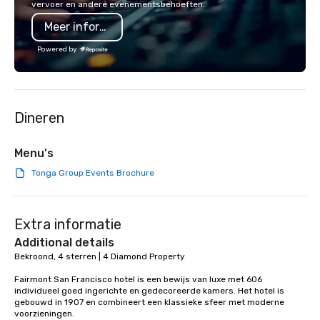
vervoer en andere evenementsbehoeften.
a Monterey Bay Trek.
is led by a professiona
Meer informatie
specializing in escort
with utmost care, who
Powered by
each experience with 
engaging information 
Lip Smacking Foodie T
entertaining activity 
Dineren
dining experience meld
that are sure to add ne
meeting events, from 
Menu's
team building. All-Inclusive Group
Tonga Group Events Brochure
Dining When meeting p
corporate group event
Smacking Foodie Tours,
Extra informatie
group is assured a top
experience with three 
Additional details
signature dishes at ea
Bekroond, 4 sterren | 4 Diamond Property

Our affordable tours a
Fairmont San Francisco hotel is een bewijs van luxe met 606 
person with tax and gr
individueel goed ingerichte en gedecoreerde kamers. Het hotel is 
included. The only thi
gebouwd in 1907 en combineert een klassieke sfeer met moderne 
are drinks. However, 
voorzieningen. 
