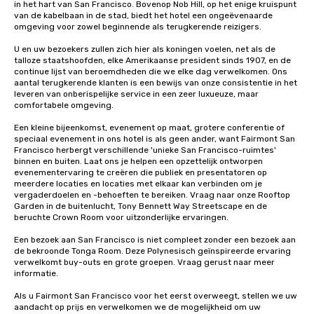
in het hart van San Francisco. Bovenop Nob Hill, op het enige kruispunt 
van de kabelbaan in de stad, biedt het hotel een ongeëvenaarde 
omgeving voor zowel beginnende als terugkerende reizigers. 

U en uw bezoekers zullen zich hier als koningen voelen, net als de 
talloze staatshoofden, elke Amerikaanse president sinds 1907, en de 
continue lijst van beroemdheden die we elke dag verwelkomen. Ons 
aantal terugkerende klanten is een bewijs van onze consistentie in het 
leveren van onberispelijke service in een zeer luxueuze, maar 
comfortabele omgeving. 

Een kleine bijeenkomst, evenement op maat, grotere conferentie of 
speciaal evenement in ons hotel is als geen ander, want Fairmont San 
Francisco herbergt verschillende 'unieke San Francisco-ruimtes' 
binnen en buiten. Laat ons je helpen een opzettelijk ontworpen 
evenementervaring te creëren die publiek en presentatoren op 
meerdere locaties en locaties met elkaar kan verbinden om je 
vergaderdoelen en -behoeften te bereiken. Vraag naar onze Rooftop 
Garden in de buitenlucht, Tony Bennett Way Streetscape en de 
beruchte Crown Room voor uitzonderlijke ervaringen.

Een bezoek aan San Francisco is niet compleet zonder een bezoek aan 
de bekroonde Tonga Room. Deze Polynesisch geïnspireerde ervaring 
verwelkomt buy-outs en grote groepen. Vraag gerust naar meer 
informatie.

Als u Fairmont San Francisco voor het eerst overweegt, stellen we uw 
aandacht op prijs en verwelkomen we de mogelijkheid om uw 