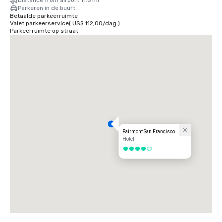
Distance from airport 11.6 mi
Parkeren in de buurt
Betaalde parkeerruimte
Valet parkeerservice
(
US$ 112,00
/
dag
)
Parkeerruimte op straat
Fairmont San Francisco
Hotel
4 van 5