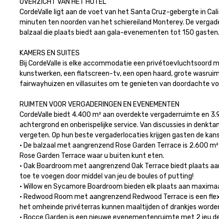
OVERZICHT VAN HET HOTEL

CordeValle ligt aan de voet van het Santa Cruz-gebergte in Ca
minuten ten noorden van het schiereiland Monterey. De vergaderr
balzaal die plaats biedt aan gala-evenementen tot 150 gasten.

KAMERS EN SUITES

Bij CordeValle is elke accommodatie een privétoevluchtsoord mi
kunstwerken, een flatscreen-tv, een open haard, grote wasruim
fairwayhuizen en villasuites om te genieten van doordachte voo
RUIMTEN VOOR VERGADERINGEN EN EVENEMENTEN

CordeValle biedt 4.400 m² aan overdekte vergaderruimte en 3.
achtergrond en onberispelijke service. Van discussies in denkta
vergeten. Op hun beste vergaderlocaties krijgen gasten de kans
• De balzaal met aangrenzend Rose Garden Terrace is 2.600 m² g
Rose Garden Terrace waar u buiten kunt eten.

• Oak Boardroom met aangrenzend Oak Terrace biedt plaats aan 
toe te voegen door middel van jeu de boules of putting!

• Willow en Sycamore Boardroom bieden elk plaats aan maximaal 
• Redwood Room met aangrenzend Redwood Terrace is een flexib
het omheinde privéterras kunnen maaltijden of drankjes worden 
• Bocce Garden is een nieuwe evenementenruimte met 2 jeu de bo