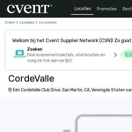
Locaties
Promoties
Bes
Cvent
Locaties
CordeValle
Welkom bij het Cvent Supplier Network (CSN)! Zo gaat 
Zoeken
Deel evenementsdetails, vind locaties en
voeg ze toe aan uw lijst
CordeValle
Eén CordeValle Club Drive, San Martin, CA, Verenigde Staten v