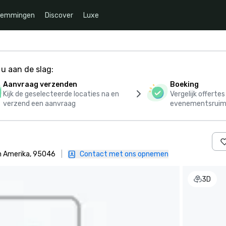
temmingen
Discover
Luxe
u aan de slag:
Aanvraag verzenden
Boeking
Kijk de geselecteerde locaties na en
Vergelijk offerte
verzend een aanvraag
evenementsruim
an Amerika, 95046
|
Contact met ons opnemen
3D