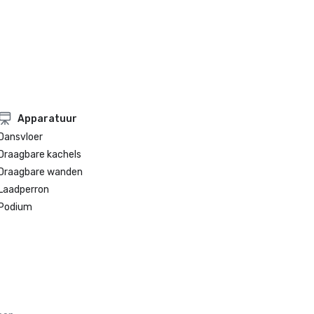
Condé Nast Traveler Readers' Choice Awards 2019

„Topresorts in Noord-Californië” - #9

Apparatuur
Dansvloer
Draagbare kachels
Draagbare wanden
Laadperron
Podium