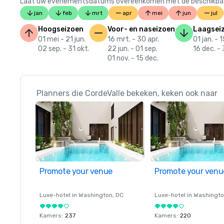
Laat uw evenementsdatums overeenkomen met de beschikbaarheid
jan
feb
mrt
apr
mei
jun
jul
Hoogseizoen
Voor- en naseizoen
Laagsei
01 mei - 21 jun.
16 mrt. - 30 apr.
01 jan. - 
02 sep. - 31 okt.
22 jun. - 01 sep.
16 dec. - 
01 nov. - 15 dec.
Planners die CordeValle bekeken, keken ook naar
Promote your venue
Promote your venu
Luxe-hotel in
Washington
, DC
Luxe-hotel in
Washingt
Kamers
:
237
Kamers
:
220