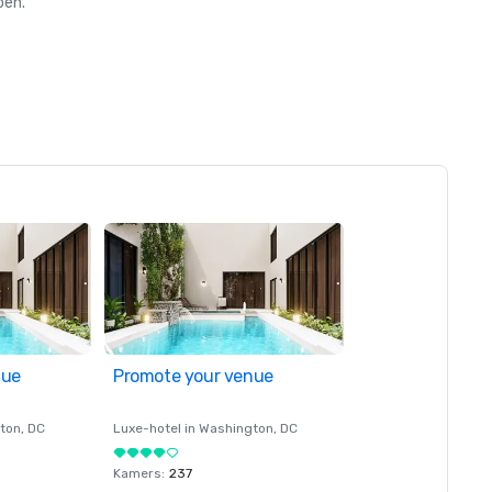
oen.
nue
Promote your venue
ton
, DC
Luxe-hotel in
Washington
, DC
Kamers
:
237