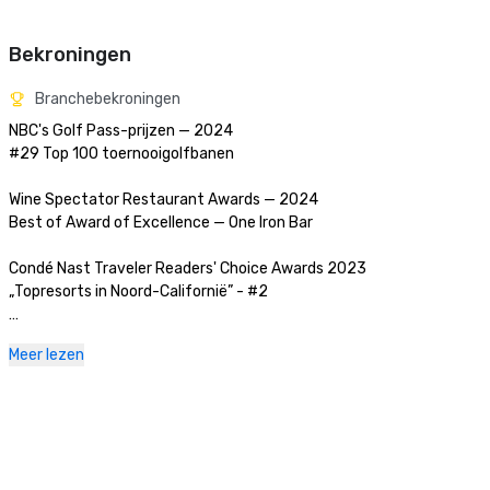
Bekroningen
Branchebekroningen
NBC's Golf Pass-prijzen — 2024

#29 Top 100 toernooigolfbanen

Wine Spectator Restaurant Awards — 2024

Best of Award of Excellence — One Iron Bar

Condé Nast Traveler Readers' Choice Awards 2023

„Topresorts in Noord-Californië” - #2

Golfweek Magazine — 2023

Meer lezen
#57 Top 200 resortcursussen in de Verenigde Staten

Zakelijk tijdschrift van Silicon Valley — 2023

#1 in Golfbanen in de Greater Bay Area

Luxe reismagazine -2023
