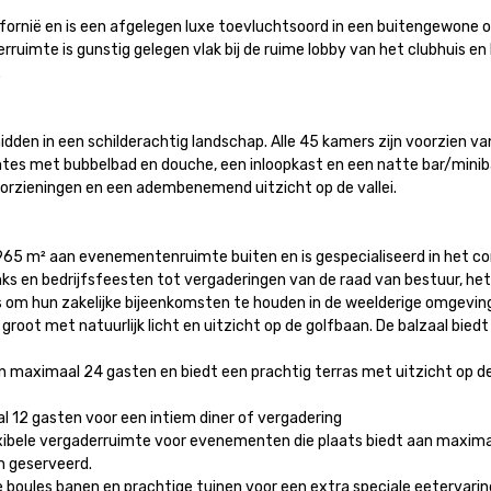
lifornië en is een afgelegen luxe toevluchtsoord in een buitengewone
uimte is gunstig gelegen vlak bij de ruime lobby van het clubhuis en 

dden in een schilderachtig landschap. Alle 45 kamers zijn voorzien va
tes met bubbelbad en douche, een inloopkast en een natte bar/miniba
rzieningen en een adembenemend uitzicht op de vallei.

965 m² aan evenementenruimte buiten en is gespecialiseerd in het c
nks en bedrijfsfeesten tot vergaderingen van de raad van bestuur, het 
 om hun zakelijke bijeenkomsten te houden in de weelderige omgeving 
root met natuurlijk licht en uitzicht op de golfbaan. De balzaal bied
maximaal 24 gasten en biedt een prachtig terras met uitzicht op de g
12 gasten voor een intiem diner of vergadering

ele vergaderruimte voor evenementen die plaats biedt aan maximaal 
geserveerd.

ules banen en prachtige tuinen voor een extra speciale eetervaring o