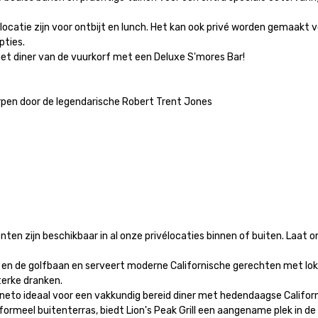
tlocatie zijn voor ontbijt en lunch. Het kan ook privé worden gemaakt
ies.

 het diner van de vuurkorf met een Deluxe S'mores Bar!

pen door de legendarische Robert Trent Jones

n zijn beschikbaar in al onze privélocaties binnen of buiten. Laat on
lle en de golfbaan en serveert moderne Californische gerechten met lokal
erke dranken.

Vigneto ideaal voor een vakkundig bereid diner met hedendaagse Califor
nformeel buitenterras, biedt Lion's Peak Grill een aangename plek in de