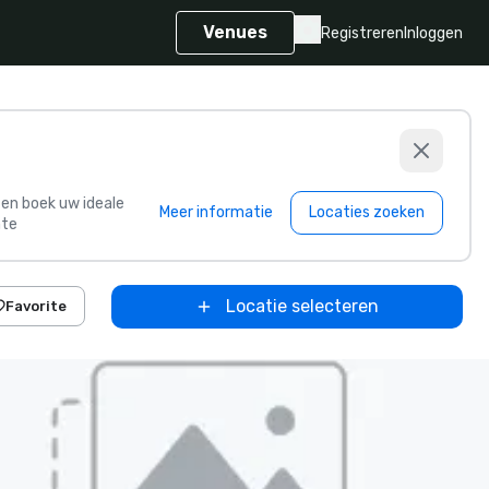
Venues
Registreren
Inloggen
s en boek uw ideale
Meer informatie
Locaties zoeken
te
Locatie selecteren
Favorite