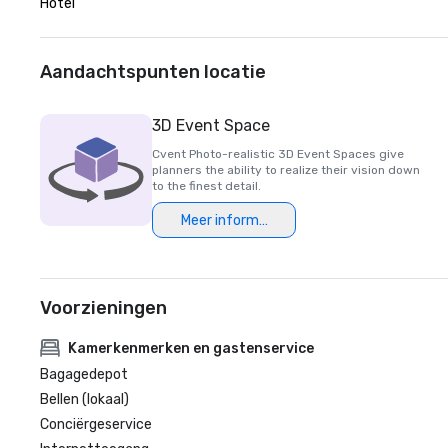
Hotel
Aandachtspunten locatie
3D Event Space
Cvent Photo-realistic 3D Event Spaces give
planners the ability to realize their vision down
to the finest detail.
Meer informatie
Voorzieningen
Kamerkenmerken en gastenservice
Bagagedepot
Bellen (lokaal)
Conciërgeservice