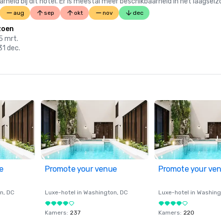
 bij dit hotel. Er is meestal meer beschikbaarheid in het laagseiz
aug
sep
okt
nov
dec
zoen
15 mrt.
31 dec.
e
Promote your venue
Promote your ve
on
, DC
Luxe-hotel in
Washington
, DC
Luxe-hotel in
Washing
Kamers
:
237
Kamers
:
220