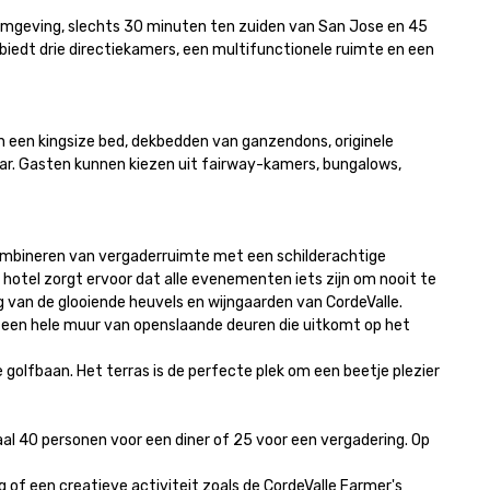
 omgeving, slechts 30 minuten ten zuiden van San Jose en 45 
biedt drie directiekamers, een multifunctionele ruimte en een 
n een kingsize bed, dekbedden van ganzendons, originele 
r. Gasten kunnen kiezen uit fairway-kamers, bungalows, 
ombineren van vergaderruimte met een schilderachtige 
hotel zorgt ervoor dat alle evenementen iets zijn om nooit te 
van de glooiende heuvels en wijngaarden van CordeValle.

t een hele muur van openslaande deuren die uitkomt op het 
olfbaan. Het terras is de perfecte plek om een beetje plezier 
40 personen voor een diner of 25 voor een vergadering. Op 
f een creatieve activiteit zoals de CordeValle Farmer's 