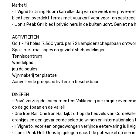
Market!

• Il Vigneto Dining Room kan elke dag van de week een privé-ee
biedt een overdekt terras met vuurkorf voor voor- en postrecept
• Lion's Peak Grill biedt privédiners in de buitenlucht. Geniet na
ACTIVITEITEN

Golf - 18 holes, 7.360 yard, par 72 kampioenschapsbaan ontwor
Spa - met massages en gezichtsbehandelingen

Tenniscentrum

Wandelpad

jeu de boules

Wijnmakerij ter plaatse

Aanvullende groepsactiviteiten beschikbaar

DINEREN

• Privé verzorgde evenementen: Vakkundig verzorgde evenemente
op de golfbaan en de vallei!

• One Iron Bar: One Iron Bar kijkt uit op de heuvels van CordeVa
drankjes en een gevarieerde selectie wijnen en internationale st
• Il Vigneto: Voor een ongedwongen verfijnde eetervaring is Il 
• Lion's Peak Grill: Gunstig gelegen naast de golfwinkel op een i