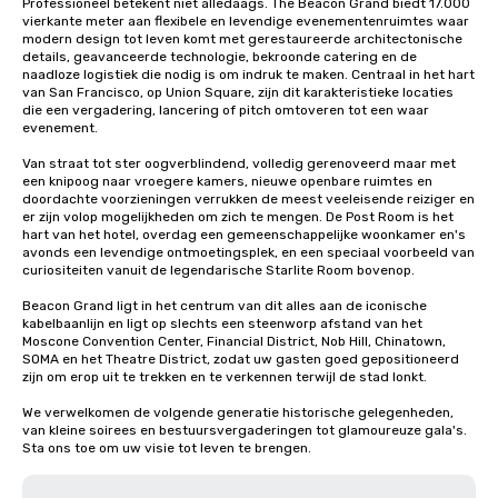
Professioneel betekent niet alledaags. The Beacon Grand biedt 17.000 
vierkante meter aan flexibele en levendige evenementenruimtes waar 
modern design tot leven komt met gerestaureerde architectonische 
details, geavanceerde technologie, bekroonde catering en de 
naadloze logistiek die nodig is om indruk te maken. Centraal in het hart 
van San Francisco, op Union Square, zijn dit karakteristieke locaties 
die een vergadering, lancering of pitch omtoveren tot een waar 
evenement.

Van straat tot ster oogverblindend, volledig gerenoveerd maar met 
een knipoog naar vroegere kamers, nieuwe openbare ruimtes en 
doordachte voorzieningen verrukken de meest veeleisende reiziger en 
er zijn volop mogelijkheden om zich te mengen. De Post Room is het 
hart van het hotel, overdag een gemeenschappelijke woonkamer en's 
avonds een levendige ontmoetingsplek, en een speciaal voorbeeld van 
curiositeiten vanuit de legendarische Starlite Room bovenop.

Beacon Grand ligt in het centrum van dit alles aan de iconische 
kabelbaanlijn en ligt op slechts een steenworp afstand van het 
Moscone Convention Center, Financial District, Nob Hill, Chinatown, 
SOMA en het Theatre District, zodat uw gasten goed gepositioneerd 
zijn om erop uit te trekken en te verkennen terwijl de stad lonkt.

We verwelkomen de volgende generatie historische gelegenheden, 
van kleine soirees en bestuursvergaderingen tot glamoureuze gala's. 
Sta ons toe om uw visie tot leven te brengen.