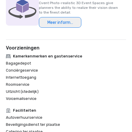
Cvent Photo-realistic 3D Event Spaces give
planners the ability to realize their vision down
HSMAI Adrian Award, 2024

to the finest detail.
Meer informatie
Finalist van de Northstar Meetings Group Stella Award, 
2023
Voorzieningen
Kamerkenmerken en gastenservice
Bagagedepot
Conciërgeservice
Internettoegang
Roomservice
Uitzicht (stedelijk)
Voicemailservice
Faciliteiten
Autoverhuurservice
Beveiligingsdienst ter plaatse
Catering ter plaatse