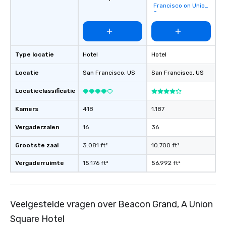
favorites
Francisco on Union
Square
Type locatie
Hotel
Hotel
Locatie
San Francisco
, US
San Francisco
, US
Locatieclassificatie
Kamers
418
1.187
Vergaderzalen
16
36
Grootste zaal
3.081 ft²
10.700 ft²
Vergaderruimte
15.176 ft²
56.992 ft²
Veelgestelde vragen over Beacon Grand, A Union
Square Hotel