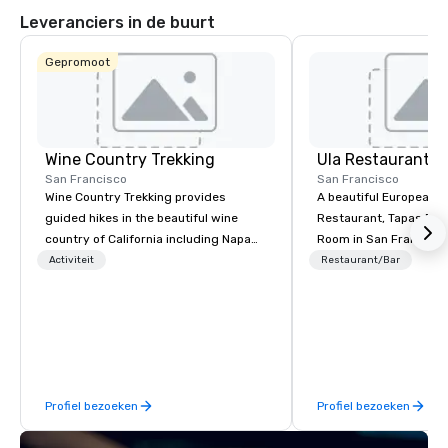
Leveranciers in de buurt
Gepromoot
Wine Country Trekking
Ula Restaurant
San Francisco
San Francisco
Wine Country Trekking provides
A beautiful European 
guided hikes in the beautiful wine
Restaurant, Tapas Bar,
country of California including Napa
Room in San Francisco. ​From t
and Sonoma Valleys. These
Activiteit
Restaurant/Bar
experiences include walking in the
vineyards, amongst ancient redwood
trees and oak groves with a curated
wine country lunch and visits to iconic
wineries for superb wine tasting
experiences. In addition to our guided
Profiel bezoeken
Profiel bezoeken
day hikes we provide luxury self-
guided inn-to-in walking vacations