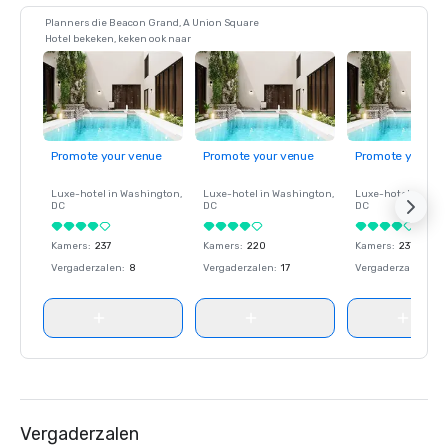
Planners die Beacon Grand, A Union Square
Hotel bekeken, keken ook naar
Promote your venue
Promote your venue
Promote your ve
Luxe-hotel in
Washington
,
Luxe-hotel in
Washington
,
Luxe-hotel in
Wash
DC
DC
DC
Kamers
:
237
Kamers
:
220
Kamers
:
237
Vergaderzalen
:
8
Vergaderzalen
:
17
Vergaderzalen
:
8
Vergaderzalen