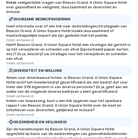
Bekijk veelgestelde vragen van Beacon Grand, A Union Square Hotel
over gezondheid en veiligheid, duurzaamheid en diversiteit en
inclusie.
DUURZAME BEDRIJFSVOERING
Geef informatie over of een link naar doelstellingen/strategieën van
Beacon Grand, A Union Square Hotel inzake duurzaamheid of
maatschappelijke impact die zijn gedeeld met het publiek.
Geen antwoord.
Heeft Beacon Grand, A Union Square Hotel een strategie die gericht is
op het verwijderen en scheiden van afval (bijvoorbeeld papier, karton,
enz.)? Zo ja, beschrijf uw strategie voor het verwijderen en scheiden
van afval.
Geen antwoord.
DIVERSITEIT EN INCLUSIE
Alleen voor Amerikaanse hotels: is Beacon Grand, A Union Square
Hotel en/of het moederbedrijf gecertificeerd als een bedrijf dat voor
meer dan 51% eigendom is van diverse personen? Zo ja, geef aan als
welke van de volgende diverse bedrijven u bent gecertificeerd:
Geen antwoord.
Indien van toepassing, kunt u een link opgeven naar het openbare
rapport van Beacon Grand, A Union Square Hotel over de inzet en
initiatieven voor diversiteit, gelijkheid en inclusie?
Geen antwoord.
GEZONDHEID EN VEILIGHEID
Zijn de handelswijzen bij Beacon Grand, A Union Square Hotel
opgesteld op basis van de aanbevelingen van gezondheidsdiensten