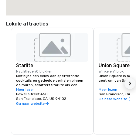
 * Sla LINKSAF naar Powell

 * Beacon Grand Hotel ligt op de hoek van Powell en Sutter Streets, op 
Union Square, San Francisco
Lokale attracties
Starlite
Union Square
Nachtleven
0 blokken
Winkelen
1 blok
Met bijna een eeuw aan spetterende 
Union Square is het wi
cocktails en gedeelde verhalen binnen 
centrum van San Franc
de muren, schittert Starlite als een 
historisch en gerespecteerd 
Meer lezen
Het beschikt over de 
Meer lezen
etablissement in San Francisco. Gelegen 
Powell Street 450
luxe, warenhuizen en 
San Francisco, CA, U
op de bovenste verdieping van Beacon 
San Francisco, CA, US 94102
stad, waardoor het e
Ga naar website
Grand.
belangrijkste toeristi
Ga naar website
het westen van de Ver
Een spectaculaire sele
kunstgalerieën, salon
draagt ook bij aan he
karakter van het gebi
dag geopend is.