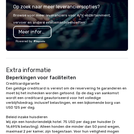
from the gateway City of San
Op zoek naar meer leveranciersopties?
Francisco to the California wine
country with a focus on superb hiking,
Browse voor meer leveranciers voor A/V, entertainment,
lodging, food and wine. We also have
vervoer en andere evenementsbehoeften.
a Monterey Bay Trek.
Meer informatie
Powered by
Extra informatie
Beperkingen voor faciliteiten
Creditcardgarantie 

Een geldige creditcard is vereist om de reservering te garanderen en 
moet bij het inchecken worden getoond. Op de dag van aankomst 
wordt een creditcard geautoriseerd voor het volledige 
verblijfsbedrag, inclusief belastingen, en een bijkomende borg van 
USD 125 per dag.

Beleid inzake huisdieren

Wij zijn een hondvriendelijk hotel. 75 USD per dag per huisdier (+ 
16,695% belasting). Alleen honden die minder dan 50 pond wegen, 
maximaal 2 per kamer, zijn toegestaan. Voor hun veiligheid mogen 