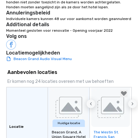
honden niet zonder toezicht in de kamers worden achtergelaten. 
Annuleringsbeleid
Individuele kamers kunnen 48 uur voor aankomst worden geannuleerd
Additional details
Momenteel gesloten voor renovatie - Opening voorjaar 2022
Volg ons
Locatiemogelijkheden
Beacon Grand Audio Visual Menu
Aanbevolen locaties
Er komen nog 24 locaties overeen met uw behoeften
Huidige locatie
Locatie
Beacon Grand, A
The Westin St.
Removed from
Union Square Hotel
Francis San