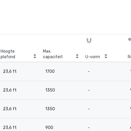
Hoogte
Max.
plafond
capaciteit
U-vorm
R
23,6 ft
1700
-
23,6 ft
1350
-
23,6 ft
1350
-
23,6 ft
900
-