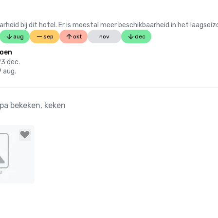
 bij dit hotel. Er is meestal meer beschikbaarheid in het laagseiz
aug
sep
okt
nov
dec
zoen
23 dec.
9 aug.
Spa bekeken, keken
ites