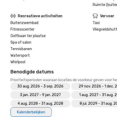
Ruimte (buite
Recreatieve activiteiten
Vervoer
Buitenzwembad
Taxi
Fitnesscenter
Vliegveldshutt
Golfbaan ter plaatse
Spa of salon
Tennisbanen
Watersport
Whirlpool
Benodigde datums
Prioriteitsperioden waaraan locaties de voorkeur geven voor
30 aug. 2026 - 3 sep. 2026
29 nov. 2026 - 1 dec. 
3 jan. 2027 - 9 jan. 2027
1 aug. 2027 - 31 aug. 
4 aug. 2028 - 31 aug. 2028
8 jul. 2029 - 31 aug. 
Kalenderbekijken