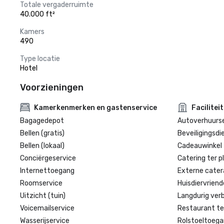
Totale vergaderruimte
40.000 ft²
Kamers
490
Type locatie
Hotel
Voorzieningen
Kamerkenmerken en gastenservice
Facilitei
Bagagedepot
Autoverhuurse
Bellen (gratis)
Beveiligingsdi
Bellen (lokaal)
Cadeauwinkel 
Conciërgeservice
Catering ter p
Internettoegang
Externe cater
Roomservice
Huisdiervriende
Uitzicht (tuin)
Langdurig verbl
Voicemailservice
Restaurant te
Wasserijservice
Rolstoeltoegan