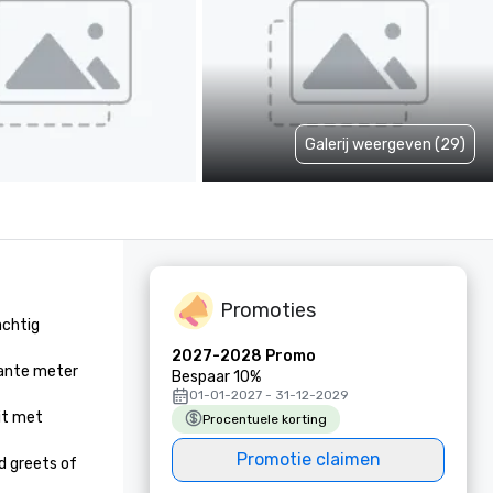
Galerij weergeven (29)
Promoties
chtig 
2027-2028 Promo
ante meter 
Bespaar 10%
01-01-2027 - 31-12-2029
it met 
Procentuele korting
Promotie claimen
 greets of 