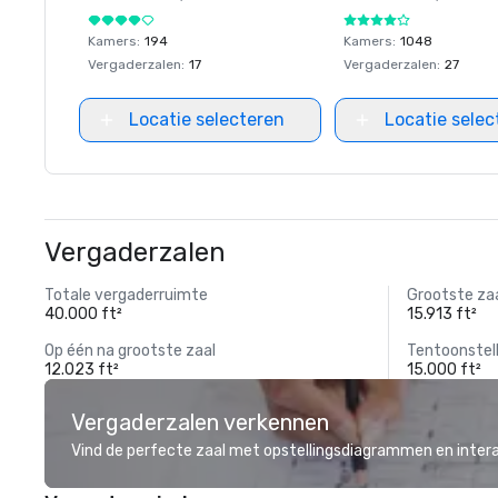
Kamers
:
194
Kamers
:
1048
Vergaderzalen
:
17
Vergaderzalen
:
27
Locatie selecteren
Locatie selec
Vergaderzalen
Totale vergaderruimte
Grootste za
40.000 ft²
15.913 ft²
Op één na grootste zaal
Tentoonstel
12.023 ft²
15.000 ft²
Vergaderzalen verkennen
Vind de perfecte zaal met opstellingsdiagrammen en inter