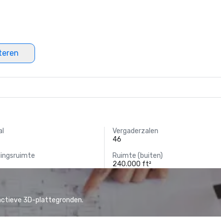
teren
al
Vergaderzalen
46
lingsruimte
Ruimte (buiten)
240.000 ft²
actieve 3D-plattegronden.