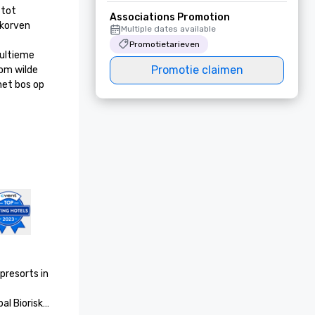
tot 
Associations Promotion
korven 
Multiple dates available
Promotietarieven
ultieme 
Promotie claimen
om wilde 
et bos op 
resorts in 
l Biorisk 