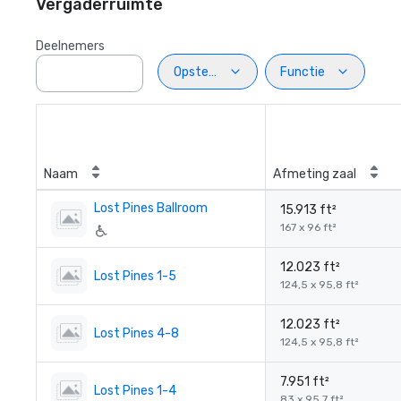
Vergaderruimte
Deelnemers
Opstelling
Functie
Naam
Afmeting zaal
Lost Pines Ballroom
15.913 ft²
167 x 96 ft²
12.023 ft²
Lost Pines 1-5
124,5 x 95,8 ft²
12.023 ft²
Lost Pines 4-8
124,5 x 95,8 ft²
7.951 ft²
Lost Pines 1-4
83 x 95,7 ft²