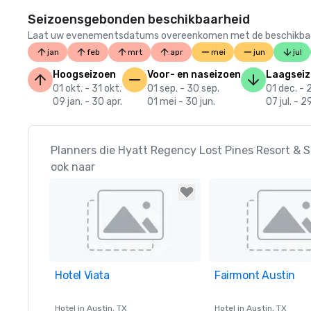
Seizoensgebonden beschikbaarheid
Laat uw evenementsdatums overeenkomen met de beschikbaarheid
jan
feb
mrt
apr
mei
jun
jul
Hoogseizoen
Voor- en naseizoen
Laagsei
01 okt. - 31 okt.
01 sep. - 30 sep.
01 dec. - 
09 jan. - 30 apr.
01 mei - 30 jun.
07 jul. - 2
Planners die Hyatt Regency Lost Pines Resort & 
ook naar
Hotel Viata
Removed from favorites
Fairmont Austin
Removed from favor
Hotel in
Austin
, TX
Hotel in
Austin
, TX