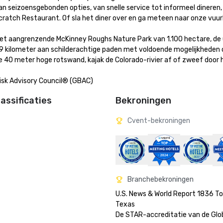
n seizoensgebonden opties, van snelle service tot informeel dineren, 
Scratch Restaurant. Of sla het diner over en ga meteen naar onze vuur
et aangrenzende McKinney Roughs Nature Park van 1.100 hectare, de 
29 kilometer aan schilderachtige paden met voldoende mogelijkheden 
e 40 meter hoge rotswand, kajak de Colorado-rivier af of zweef door h
isk Advisory Council® (GBAC)
assificaties
Bekroningen
Cvent-bekroningen
Branchebekroningen
U.S. News & World Report 1836 Top
Texas

De STAR-accreditatie van de Globa