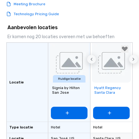
Meeting Brochure
Technology Pricing Guide
Aanbevolen locaties
Er komen nog 20 locaties overeen met uw behoeften
Huidige locatie
Locatie
Signia by Hilton
Hyatt Regency
Removed from
San Jose
Santa Clara
favorites
Type locatie
Hotel
Hotel
Locatie
San José
, US
Santa Clara
, US