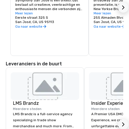
Symphony San Jose is een orkest dat 
Broadway San Jose, 
bestaat uit creatieve, veerkrachtige en 
presentatie, is waar S
enthousiaste mensen die verbonden zijn 
New Yorkse Broadway
door de liefde voor muziek. Het is er 
Meer lezen
vindt. Of je nu hier w
Meer lezen
trots op San Jose thuis te noemen en de 
Eerste straat 325 S
bezoekt, Broadway Sa
255 Almaden Blvd
innovatieve en diverse cultuur van onze 
San José, CA, US 95113
shows die je wilt zien
San José, CA, US 951
gemeenschap te omarmen door 
Ga naar website
Ga naar website
dezelfde geest te weerspiegelen in haar 
optredens en programma's. Elk jaar 
geeft Symphony San Jose tientallen 
optredens, variërend van klassieke 
concerten, iconische films met live 
orkest en tal van onderwijs- en 
gemeenschapsprogramma's.
Leveranciers in de buurt
LMS Brandz
Insider Experienc
Meerdere steden
Meerdere steden
LMS Brandz is a full-service agency
A Premier USA DMC Partner At 
specializing in trade show
Experience, we create
merchandise and much more. From
unforgettable events w