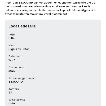
meer dan 55.000 m² aan vergader- en evenementenruimte die de 
basis vormt voor een nieuwe klasse zakenreizen. Kenmerkende 
culinaire ervaringen, een buitenzwembad op het dak en uitgebreide 
fitnessfaciliteiten maken uw verblijf compleet.
Locatiedetails
Keten
Hilton
Merk
Signia by Hilton
Gebouwd
1987
Gerenoveerd
2022
Totale vergaderruimte
55.000 ft²
Kamers
541
Type locatie
Hotel