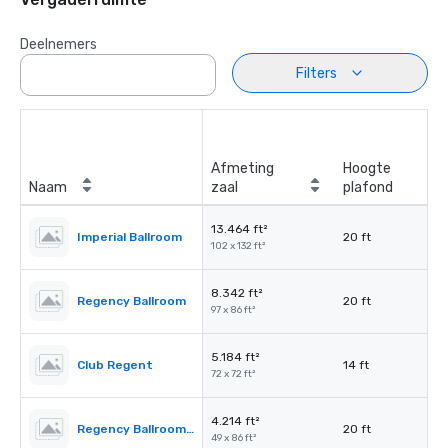
Deelnemers
Filters
Afmeting
Hoogte
Naam
zaal
plafond
13.464 ft²
Imperial Ballroom
20 ft
102 x 132 ft²
8.342 ft²
Regency Ballroom
20 ft
97 x 86 ft²
5.184 ft²
Club Regent
14 ft
72 x 72 ft²
4.214 ft²
Regency Ballroom II
20 ft
49 x 86 ft²