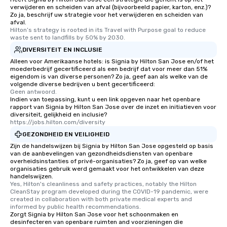
verwijderen en scheiden van afval (bijvoorbeeld papier, karton, enz.)?
Zo ja, beschrijf uw strategie voor het verwijderen en scheiden van
afval.
Hilton’s strategy is rooted in its Travel with Purpose goal to reduce 
waste sent to landfills by 50% by 2030.
DIVERSITEIT EN INCLUSIE
Alleen voor Amerikaanse hotels: is Signia by Hilton San Jose en/of het
moederbedrijf gecertificeerd als een bedrijf dat voor meer dan 51%
eigendom is van diverse personen? Zo ja, geef aan als welke van de
volgende diverse bedrijven u bent gecertificeerd:
Geen antwoord.
Indien van toepassing, kunt u een link opgeven naar het openbare
rapport van Signia by Hilton San Jose over de inzet en initiatieven voor
diversiteit, gelijkheid en inclusie?
https://jobs.hilton.com/diversity
GEZONDHEID EN VEILIGHEID
Zijn de handelswijzen bij Signia by Hilton San Jose opgesteld op basis
van de aanbevelingen van gezondheidsdiensten van openbare
overheidsinstanties of privé-organisaties? Zo ja, geef op van welke
organisaties gebruik werd gemaakt voor het ontwikkelen van deze
handelswijzen.
Yes, Hilton's cleanliness and safety practices, notably the Hilton 
CleanStay program developed during the COVID-19 pandemic, were 
created in collaboration with both private medical experts and 
informed by public health recommendations.
Zorgt Signia by Hilton San Jose voor het schoonmaken en
desinfecteren van openbare ruimten and voorzieningen die