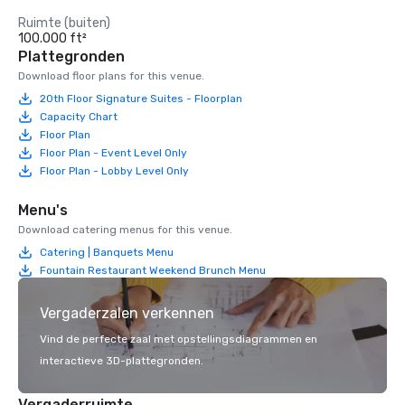
Ruimte (buiten)
100.000 ft²
Plattegronden
Download floor plans for this venue.
20th Floor Signature Suites - Floorplan
Capacity Chart
Floor Plan
Floor Plan - Event Level Only
Floor Plan - Lobby Level Only
Menu's
Download catering menus for this venue.
Catering | Banquets Menu
Fountain Restaurant Weekend Brunch Menu
Vergaderzalen verkennen
Vind de perfecte zaal met opstellingsdiagrammen en
interactieve 3D-plattegronden.
Vergaderruimte