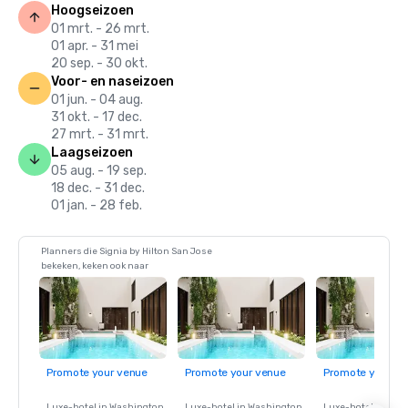
Hoogseizoen
01 mrt. - 26 mrt.
01 apr. - 31 mei
20 sep. - 30 okt.
Voor- en naseizoen
01 jun. - 04 aug.
31 okt. - 17 dec.
27 mrt. - 31 mrt.
Laagseizoen
05 aug. - 19 sep.
18 dec. - 31 dec.
01 jan. - 28 feb.
Planners die Signia by Hilton San Jose
bekeken, keken ook naar
Promote your venue
Promote your venue
Promote your ve
Luxe-hotel in
Washington
,
Luxe-hotel in
Washington
,
Luxe-hotel in
Wash