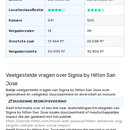
Locatieclassificatie
Kamers
541
505
Vergaderzalen
14
28
Grootste zaal
13.464 ft²
22.568 ft²
Vergaderruimte
55.000 ft²
42.806 ft²
Veelgestelde vragen over Signia by Hilton San
Jose
Bekijk veelgestelde vragen van Signia by Hilton San Jose over
gezondheid en veiligheid, duurzaamheid en diversiteit en inclusie.
DUURZAME BEDRIJFSVOERING
Geef informatie over of een link naar doelstellingen/strategieën van
Signia by Hilton San Jose inzake duurzaamheid of maatschappelijke
impact die zijn gedeeld met het publiek.
https://stories.hilton.com/travel-with-purpose/hilton-enhances-esg-
targets-climate-action-social-impact
Heeft Signia by Hilton San Jose een strategie die gericht is op het