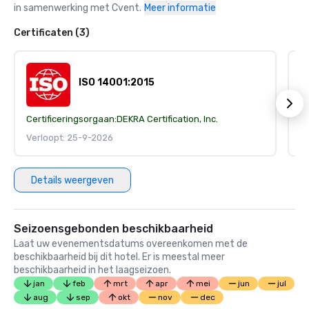
in samenwerking met Cvent.
Meer informatie
Certificaten (3)
ISO 14001:2015
Certificeringsorgaan:
DEKRA Certification, Inc.
Ce
Verloopt: 25-9-2026
V
Details weergeven
Seizoensgebonden beschikbaarheid
Laat uw evenementsdatums overeenkomen met de
beschikbaarheid bij dit hotel. Er is meestal meer
beschikbaarheid in het laagseizoen.
jan
feb
mrt
apr
mei
jun
jul
aug
sep
okt
nov
dec