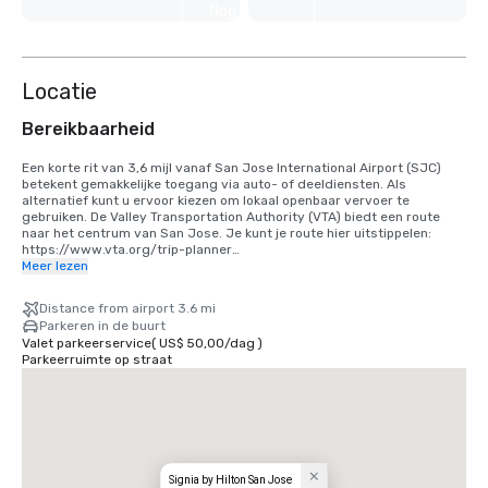
Nog 4
weergeven
Locatie
Bereikbaarheid
Een korte rit van 3,6 mijl vanaf San Jose International Airport (SJC) 
betekent gemakkelijke toegang via auto- of deeldiensten. Als 
alternatief kunt u ervoor kiezen om lokaal openbaar vervoer te 
gebruiken. De Valley Transportation Authority (VTA) biedt een route 
naar het centrum van San Jose. Je kunt je route hier uitstippelen: 
https://www.vta.org/trip-planner

Meer lezen
Als u vanaf San Francisco International Airport (SFO) komt, is de beste 
optie om 40 minuten naar het zuiden te rijden of gebruik te maken van 
Distance from airport 3.6 mi
een gedeelde ritdienst. Als alternatief kunt u de trein gebruiken via 
Parkeren in de buurt
BART en Caltrain. https://www.bart.gov en https://www.caltrain.com
Valet parkeerservice
(
US$ 50,00
/
dag
)
Parkeerruimte op straat
Signia by Hilton San Jose