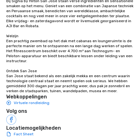
Bij Signia by Hilton San Jose staan verse ingrediënten en sensationele 
smaken op het menu. Geniet van een combinatie van Japanse techniek 
en Peruaanse smaak, benedicten van wereldklasse, ambachtelijke 
cocktails en nog veel meer in onze vier eetgelegenheden ter plaatse. 
Elke vrijdag- en zaterdagavond wordt er livemuziek georganiseerd in 
AJI Bar en Robata. 

Welzijn

Een prachtig zwembad op het dak met cabanas en loungeruimte is de 
perfecte manier om te ontspannen na een lange dag werken of spelen. 
Het fitnesscentrum beschikt over 4.700 m² aan Technogym- en 
Peloton-apparatuur en biedt beschikbare lessen onder leiding van een 
instructeur. 

Ontdek San Jose

San Jose staat bekend als een zakelijk mekka en een centrum waarin 
technologie centraal staat en neemt spelen ook serieus. We hebben 
gemiddeld 300 dagen per jaar prachtig weer, dus pak je zonnebril en 
verken de stadsparken, tuinen, wandelpaden, musea en meer.
Webkoppelingen
Virtuele rondleiding
Volg ons
Locatiemogelijkheden
Fact Sheet