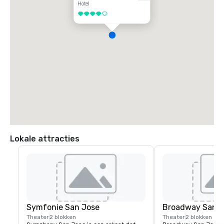
Hotel
4 van 5
Lokale attracties
Symfonie San Jose
Broadway San J
Theater
2 blokken
Theater
2 blokken