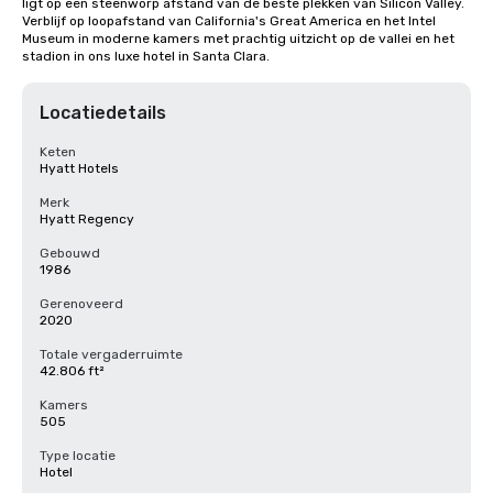
ligt op een steenworp afstand van de beste plekken van Silicon Valley. 
Verblijf op loopafstand van California's Great America en het Intel 
Museum in moderne kamers met prachtig uitzicht op de vallei en het 
stadion in ons luxe hotel in Santa Clara.
Locatiedetails
Keten
Hyatt Hotels
Merk
Hyatt Regency
Gebouwd
1986
Gerenoveerd
2020
Totale vergaderruimte
42.806 ft²
Kamers
505
Type locatie
Hotel