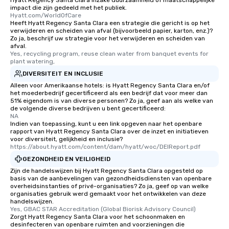
Hyatt Regency Santa Clara inzake duurzaamheid of maatschappelijke
impact die zijn gedeeld met het publiek.
Hyatt.com/WorldOfCare
Heeft Hyatt Regency Santa Clara een strategie die gericht is op het
verwijderen en scheiden van afval (bijvoorbeeld papier, karton, enz.)?
Zo ja, beschrijf uw strategie voor het verwijderen en scheiden van
afval.
Yes, recycling program, reuse clean water from banquet events for 
plant watering,
DIVERSITEIT EN INCLUSIE
Alleen voor Amerikaanse hotels: is Hyatt Regency Santa Clara en/of
het moederbedrijf gecertificeerd als een bedrijf dat voor meer dan
51% eigendom is van diverse personen? Zo ja, geef aan als welke van
de volgende diverse bedrijven u bent gecertificeerd:
NA
Indien van toepassing, kunt u een link opgeven naar het openbare
rapport van Hyatt Regency Santa Clara over de inzet en initiatieven
voor diversiteit, gelijkheid en inclusie?
https://about.hyatt.com/content/dam/hyatt/woc/DEIReport.pdf
GEZONDHEID EN VEILIGHEID
Zijn de handelswijzen bij Hyatt Regency Santa Clara opgesteld op
basis van de aanbevelingen van gezondheidsdiensten van openbare
overheidsinstanties of privé-organisaties? Zo ja, geef op van welke
organisaties gebruik werd gemaakt voor het ontwikkelen van deze
handelswijzen.
Yes, GBAC STAR Accreditation (Global Biorisk Advisory Council)
Zorgt Hyatt Regency Santa Clara voor het schoonmaken en
desinfecteren van openbare ruimten and voorzieningen die