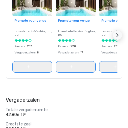
Promote your venue
Promote your venue
Promote your ve
Luxe-hotel in
Washington
,
Luxe-hotel in
Washington
,
Luxe-hotel in
Wash
DC
DC
DC
Kamers
:
237
Kamers
:
220
Kamers
:
237
Vergaderzalen
:
8
Vergaderzalen
:
17
Vergaderzalen
:
8
Vergaderzalen
Totale vergaderruimte
42.806 ft²
Grootste zaal