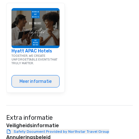
individually packaged "Guest
Favorites" can also be brought to your
office, hotel or meeting space.
Hyatt APAC Hotels
TOGETHER, WE CREATE
UNFORGETTABLE EVENTS THAT
TRULY MATTER.
Meer informatie
Extra informatie
Veiligheidsinformatie
Safety Document Provided by Northstar Travel Group
Annuleringsbeleid