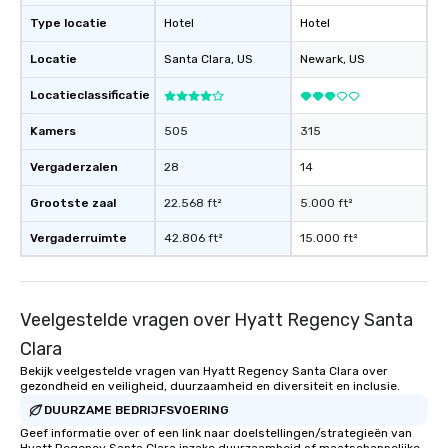
Type locatie
Hotel
Hotel
Locatie
Santa Clara
, US
Newark
, US
Locatieclassificatie
Kamers
505
315
Vergaderzalen
28
14
Grootste zaal
22.568 ft²
5.000 ft²
Vergaderruimte
42.806 ft²
15.000 ft²
Veelgestelde vragen over Hyatt Regency Santa
Clara
Bekijk veelgestelde vragen van Hyatt Regency Santa Clara over
gezondheid en veiligheid, duurzaamheid en diversiteit en inclusie.
DUURZAME BEDRIJFSVOERING
Geef informatie over of een link naar doelstellingen/strategieën van