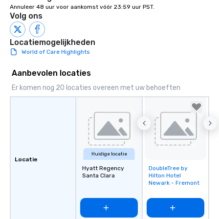
Annuleer 48 uur voor aankomst vóór 23:59 uur PST.
Volg ons
Locatiemogelijkheden
World of Care Highlights
Aanbevolen locaties
Er komen nog 20 locaties overeen met uw behoeften
Huidige locatie
Locatie
Hyatt Regency
DoubleTree by
Removed from
Santa Clara
Hilton Hotel
favorites
Newark - Fremont