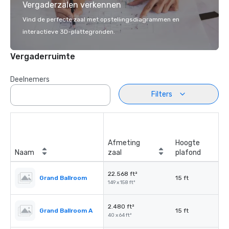
Vergaderzalen verkennen
Vind de perfecte zaal met opstellingsdiagrammen en
interactieve 3D-plattegronden.
Vergaderruimte
Deelnemers
Filters
Afmeting
Hoogte
Naam
zaal
plafond
22.568 ft²
Grand Ballroom
15 ft
149 x 158 ft²
2.480 ft²
Grand Ballroom A
15 ft
40 x 64 ft²