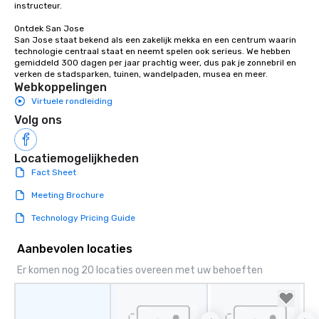
instructeur. 

groups, small or large. Our
Ontdek San Jose

experiences can accommodate
San Jose staat bekend als een zakelijk mekka en een centrum waarin 
groups from as few as 1 to as many
technologie centraal staat en neemt spelen ook serieus. We hebben 
as 500 guests, making us an ideal
gemiddeld 300 dagen per jaar prachtig weer, dus pak je zonnebril en 
verken de stadsparken, tuinen, wandelpaden, musea en meer.
choice for any corporate group event.
Webkoppelingen
Stress-Free Booking Process Booking
Virtuele rondleiding
a tour is stress-free and allows you to
Volg ons
enjoy the company of your guests
more easily. You’ll take comfort
knowing that everything is taken care
Locatiemogelijkheden
of from the moment the tour is
Fact Sheet
booked to the minute it concludes.
Since the menu is already set, you
Meeting Brochure
have nothing to worry about. Just
Technology Pricing Guide
remember to submit ahead of the tour
date any dietary restrictions and food
Aanbevolen locaties
allergies for anyone in your group.
Feel Like a VIP at Each Stop With Lip
Er komen nog 20 locaties overeen met uw behoeften
Smacking Foodie Tours, you and your
group members never have to worry
about waiting in line to get into a top