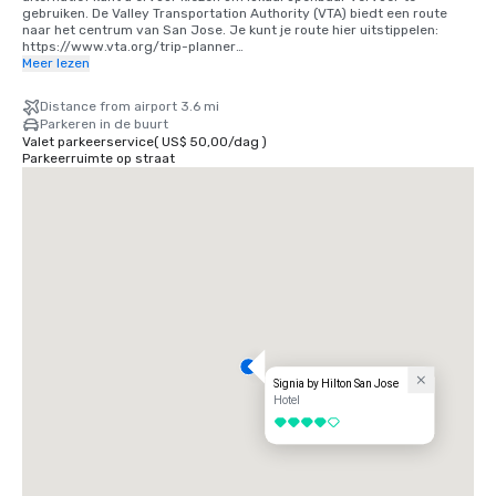
gebruiken. De Valley Transportation Authority (VTA) biedt een route 
naar het centrum van San Jose. Je kunt je route hier uitstippelen: 
https://www.vta.org/trip-planner

Meer lezen
Als u vanaf San Francisco International Airport (SFO) komt, is de beste 
optie om 40 minuten naar het zuiden te rijden of gebruik te maken van 
Distance from airport 3.6 mi
een gedeelde ritdienst. Als alternatief kunt u de trein gebruiken via 
Parkeren in de buurt
BART en Caltrain. https://www.bart.gov en https://www.caltrain.com
Valet parkeerservice
(
US$ 50,00
/
dag
)
Parkeerruimte op straat
Signia by Hilton San Jose
Hotel
4 van 5