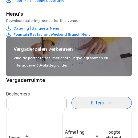
Floor Plan - Lobby Level Only
Menu's
Download catering menus for this venue.
Catering | Banquets Menu
Fountain Restaurant Weekend Brunch Menu
Vergaderzalen verkennen
Vind de perfecte zaal met opstellingsdiagrammen en
interactieve 3D-plattegronden.
Vergaderruimte
Deelnemers
Filters
Afmeting
Hoogte