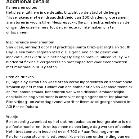
Additional details
Our affordable tours are priced per
Kamers en suites

person with tax and gratuities
Het plezier zit hem in de details. Uitzicht op de stad of de bergen, 
included. The only thing not included
frisse lakens met een draaddichtheid van 300 draden, grote ramen, 
are drinks. However, a beverage
armaturen in woonstijl en Nespresso-koffie zijn slechts enkele van de 
dingen die onze kamers tot de perfecte ruimte maken om te 
package upgrade is available, which
ontspannen.

provides guests a signature cocktail
at various stops. Build Your Network
Inspirerende evenementen

San Jose, omringd door het prachtige Santa Cruz-gebergte en South 
Our exclusive experiences provide the
Bay, is een zonovergoten stad die is gebouwd op de geest van 
ultimate networking opportunities. At
innovatie. Maak indruk in het hoogstgelegen hotel in Silicon Valley. We 
a typical sit-down dinner, you’re lucky
bieden 14 flexibele vergaderzalen met capaciteit voor evenementen 
met maximaal 3.000 gasten.

to engage the person to the left and
right of you. Because our tours take
Eten en drinken

place at multiple restaurants, with
Bij Signia by Hilton San Jose staan verse ingrediënten en sensationele 
walking in between, there are
smaken op het menu. Geniet van een combinatie van Japanse techniek 
en Peruaanse smaak, benedicten van wereldklasse, ambachtelijke 
countless opportunities to interact
cocktails en nog veel meer in onze vier eetgelegenheden ter plaatse. 
with different people when you sit
Elke vrijdag- en zaterdagavond wordt er livemuziek georganiseerd in 
down at each venue and as you
AJI Bar en Robata. 

traverse along the way. Our
Welzijn

experiences not only provide more
Een prachtig zwembad op het dak met cabanas en loungeruimte is de 
ways to network, but a more convivial
perfecte manier om te ontspannen na een lange dag werken of spelen. 
Het fitnesscentrum beschikt over 4.700 m² aan Technogym- en 
way to do so. Large Groups Welcome
Peloton-apparatuur en biedt beschikbare lessen onder leiding van een 
Lip Smacking Foodie Tours is ideal for