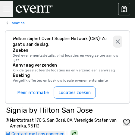
Locaties
Welkom bij het Cvent Supplier Network (CSN)! Zo
gaat u aan de slag:
Zoeken
Deel evenementsdetails, vind locaties en voeg ze toe aan uw
lijst
Aanvraag verzenden
Kijk de geselecteerde locaties na en verzend een aanvraag
Boeking
Vergelijk offertes en boek uw ideale evenementsruimte
Meer informatie
Locaties zoeken
Signia by Hilton San Jose
Marktstraat 170 S, San José, CA, Verenigde Staten van
Amerika, 95113
|
Contact met ons opnemen