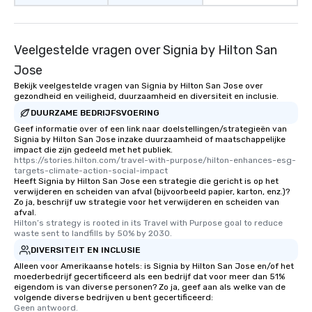
remember. Our one-of-a-kind tours
are special, from the first stop to the
last. It’s an experience that attendees
Veelgestelde vragen over Signia by Hilton San
will reminisce about long after they
leave. Location, Location, Location
Jose
One of the best reasons to book is the
Bekijk veelgestelde vragen van Signia by Hilton San Jose over
convenient and efficient way the
gezondheid en veiligheid, duurzaamheid en diversiteit en inclusie.
experience is designed. All
DUURZAME BEDRIJFSVOERING
restaurants are within an easy
Geef informatie over of een link naar doelstellingen/strategieën van
walking distance of each other. The
Signia by Hilton San Jose inzake duurzaamheid of maatschappelijke
impact die zijn gedeeld met het publiek.
short stroll allows your group
https://stories.hilton.com/travel-with-purpose/hilton-enhances-esg-
members a chance to engage in prime
targets-climate-action-social-impact
networking opportunities before
Heeft Signia by Hilton San Jose een strategie die gericht is op het
verwijderen en scheiden van afval (bijvoorbeeld papier, karton, enz.)?
heading to the next place on your tour
Zo ja, beschrijf uw strategie voor het verwijderen en scheiden van
itinerary. You Get a Dinner and a Show
afval.
Hilton’s strategy is rooted in its Travel with Purpose goal to reduce 
Our tours offer an exquisite feast plus
waste sent to landfills by 50% by 2030.
entertainment. All tours include a
DIVERSITEIT EN INCLUSIE
knowledgeable, professional guide
Alleen voor Amerikaanse hotels: is Signia by Hilton San Jose en/of het
who leads the group on a walking tour,
moederbedrijf gecertificeerd als een bedrijf dat voor meer dan 51%
offering engaging tidbits and
eigendom is van diverse personen? Zo ja, geef aan als welke van de
fascinating stories. Several other
volgende diverse bedrijven u bent gecertificeerd:
Geen antwoord.
interactive experiences are included