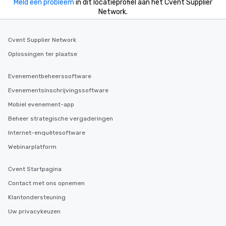
Meld een probleem
in dit locatieprofiel aan het Cvent Supplier
needs. Go for as Long or as Short as
Network.
You Like Along with flexible
scheduling, Lip Smacking Foodie
Tours also provides a range of tour
Cvent Supplier Network
durations. Our shortest tour is about
Oplossingen ter plaatse
2.5 hours; our longest is about 5
hours, with optional add-ons and
Evenementbeheerssoftware
incentives.
Evenementsinschrijvingssoftware
Mobiel evenement-app
Beheer strategische vergaderingen
Internet-enquêtesoftware
Webinarplatform
Cvent Startpagina
Contact met ons opnemen
Klantondersteuning
Uw privacykeuzen