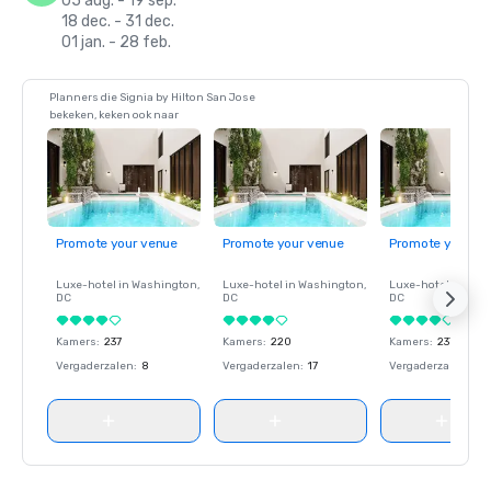
05 aug. - 19 sep.
18 dec. - 31 dec.
01 jan. - 28 feb.
Planners die Signia by Hilton San Jose
bekeken, keken ook naar
Promote your venue
Promote your venue
Promote your ve
Luxe-hotel in
Washington
,
Luxe-hotel in
Washington
,
Luxe-hotel in
Wash
DC
DC
DC
Kamers
:
237
Kamers
:
220
Kamers
:
237
Vergaderzalen
:
8
Vergaderzalen
:
17
Vergaderzalen
:
8