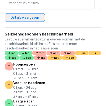
Verloopt: 25-9-2026
V
Details weergeven
Seizoensgebonden beschikbaarheid
Laat uw evenementsdatums overeenkomen met de
beschikbaarheid bij dit hotel. Er is meestal meer
beschikbaarheid in het laagseizoen.
jan
feb
mrt
apr
mei
jun
jul
aug
sep
okt
nov
dec
Hoogseizoen
01 mrt. - 26 mrt.
01 apr. - 31 mei
20 sep. - 30 okt.
Voor- en naseizoen
01 jun. - 04 aug.
31 okt. - 17 dec.
27 mrt. - 31 mrt.
Laagseizoen