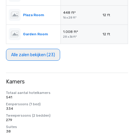
448 ft²
Plaza Room
12 ft
16 x 28 ft²
1.008 ft²
Garden Room
12 ft
28 x 36 ft²
Alle zalen bekijken (23)
Kamers
Totaal aantal hotelkamers
541
Eenpersoons (1 bed)
334
Tweepersoons (2 bedden)
279
Suites
38