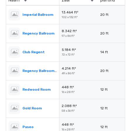
Naam
zaal
plafond
13.464 ft²
Imperial Ballroom
20 ft
102 x 132 ft²
8.342 ft²
Regency Ballroom
20 ft
97 x 86 ft²
5.184 ft²
Club Regent
14 ft
72 x 72 ft²
4.214 ft²
Regency Ballroom II
20 ft
49 x 86 ft²
448 ft²
Redwood Room
12 ft
16 x 28 ft²
2.088 ft²
Gold Room
12 ft
58 x 36 ft²
448 ft²
Paseo
12 ft
16 x 28 ft²