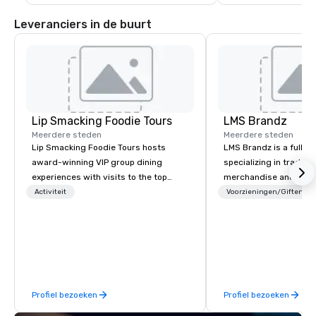
gemeenschapsprogramma's.
Leveranciers in de buurt
Lip Smacking Foodie Tours
LMS Brandz
Meerdere steden
Meerdere steden
Lip Smacking Foodie Tours hosts
LMS Brandz is a full-s
award-winning VIP group dining
specializing in trade 
experiences with visits to the top
merchandise and muc
restaurants throughout the United
booth giveaways and 
Activiteit
Voorzieningen/Giften
States. Choose either a daytime
to executive gifting, d
activity or evening dine-around where
banners, signage, fulfi
groups are escorted immediately to
logistics, shipping, al
the best tables in the house at the
commerce solutions we 
most-sought-after restaurants to
While there are many 
enjoy a parade of signature dishes
companies to choose f
Profiel bezoeken
Profiel bezoeken
and craft cocktails at each venue, all
years of industry exp
with complete VIP service. This unique
commitment to except