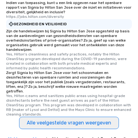
Indien van toepassing, kunt u een link opgeven naar het openbare
along the way exclusively to our tours,
rapport van Signia by Hilton San Jose over de inzet en initiatieven voor
diversiteit, gelijkheid en inclusie?
ensuring there is never a dull moment.
https://jobs.hilton.com/diversity
Different Types of Cuisine Our
GEZONDHEID EN VEILIGHEID
experiences offer the ability to enjoy
Zijn de handelswijzen bij Signia by Hilton San Jose opgesteld op basis
several renowned restaurants in one
van de aanbevelingen van gezondheidsdiensten van openbare
convenient outing, including ones you
overheidsinstanties of privé-organisaties? Zo ja, geef op van welke
organisaties gebruik werd gemaakt voor het ontwikkelen van deze
and your guests might not have
handelswijzen.
discovered otherwise on your own or
Yes, Hilton's cleanliness and safety practices, notably the Hilton 
at a typical corporate dinner. We offer
CleanStay program developed during the COVID-19 pandemic, were 
created in collaboration with both private medical experts and 
a way to try some of the finest spots
informed by public health recommendations.
in the city and dive into various
Zorgt Signia by Hilton San Jose voor het schoonmaken en
desinfecteren van openbare ruimten and voorzieningen die
cuisines and dishes. All the pre-
toegankelijk zijn voor het publiek (zoals vergaderzalen, restaurants,
selected dishes are curated to our
liften, enz.)? Zo ja, beschrijf welke nieuwe maatregelen worden
high standards to ensure they will
getroffen.
Yes, Hilton c;eams amd sanitizes public areas using hospital-grade 
delight any palate. Tours Available
disinfectants before the next guest arrives as part of the Hilton 
from Day to Night With any corporate
CleanStay program. This program was developed in collaboration with 
RB (maker of Lysol and Dettol) and the Mayo Clinic to ensure enhanced 
group experience, booking flexibility is
cleaning standards.
key. Whether you desire a tour during
Alle veelgestelde vragen weergeven
business hours or early evening right
after work, we can coordinate with
you to provide options that fit your