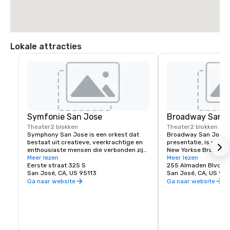
Lokale attracties
Symfonie San Jose
Broadway San J
Theater
2 blokken
Theater
2 blokken
Symphony San Jose is een orkest dat 
Broadway San Jose, 
bestaat uit creatieve, veerkrachtige en 
presentatie, is waar S
enthousiaste mensen die verbonden zijn 
New Yorkse Broadway
door de liefde voor muziek. Het is er 
Meer lezen
vindt. Of je nu hier w
Meer lezen
trots op San Jose thuis te noemen en de 
Eerste straat 325 S
bezoekt, Broadway Sa
255 Almaden Blvd
innovatieve en diverse cultuur van onze 
San José, CA, US 95113
shows die je wilt zien
San José, CA, US 951
gemeenschap te omarmen door 
Ga naar website
Ga naar website
dezelfde geest te weerspiegelen in haar 
optredens en programma's. Elk jaar 
geeft Symphony San Jose tientallen 
optredens, variërend van klassieke 
concerten, iconische films met live 
orkest en tal van onderwijs- en 