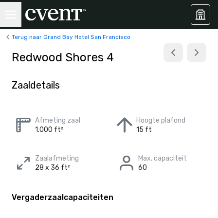
Terug naar Grand Bay Hotel San Francisco
Redwood Shores 4
Zaaldetails
Afmeting zaal
Hoogte plafond
1.000 ft²
15 ft
Zaalafmeting
Max. capaciteit
28 x 36 ft²
60
Vergaderzaalcapaciteiten