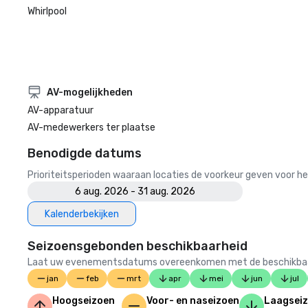
Whirlpool
AV-mogelijkheden
AV-apparatuur
AV-medewerkers ter plaatse
Benodigde datums
Prioriteitsperioden waaraan locaties de voorkeur geven voor
6 aug. 2026 - 31 aug. 2026
Kalenderbekijken
Seizoensgebonden beschikbaarheid
Laat uw evenementsdatums overeenkomen met de beschikbaarheid
jan
feb
mrt
apr
mei
jun
jul
Hoogseizoen
Voor- en naseizoen
Laagsei