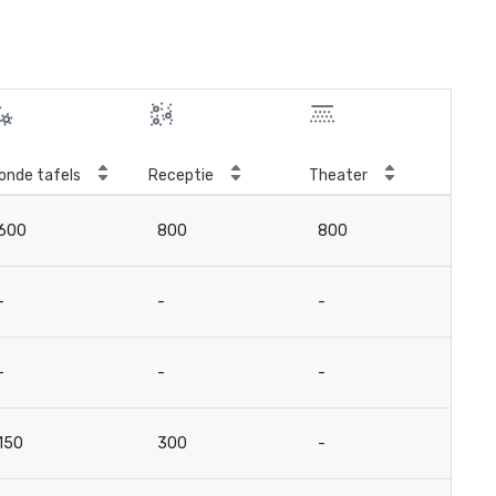
onde tafels
Receptie
Theater
Kla
600
800
800
4
-
-
-
-
-
-
-
-
150
300
-
-