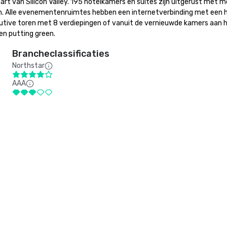
 hart van Silicon Valley. 195 hotelkamers en suites zijn uitgerust met
 Alle evenementenruimtes hebben een internetverbinding met een hoge
ecutive toren met 8 verdiepingen of vanuit de vernieuwde kamers aan
en putting green.
Brancheclassificaties
Northstar
AAA