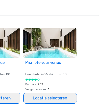
nue
Promote your venue
ton
, DC
Luxe-hotel in
Washington
, DC
Kamers
:
237
Vergaderzalen
:
8
cteren
Locatie selecteren