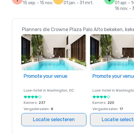
15 sep. - 15 nov.
01 jan. - 31 mrt.
01 apr. - 1
16 nov. - 
Planners die Crowne Plaza Palo Alto bekeken, kek
Promote your venue
Promote your venu
Luxe-hotel in
Washington
, DC
Luxe-hotel in
Washingt
Kamers
:
237
Kamers
:
220
Vergaderzalen
:
8
Vergaderzalen
:
17
Locatie selecteren
Locatie selec