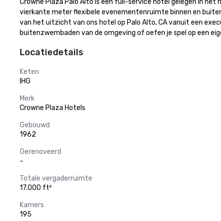
Crowne Plaza Palo Alto is een full-service hotel gelegen in het
vierkante meter flexibele evenementenruimte binnen en buiten.
van het uitzicht van ons hotel op Palo Alto, CA vanuit een ex
buitenzwembaden van de omgeving of oefen je spel op een eig
Locatiedetails
Keten
IHG
Merk
Crowne Plaza Hotels
Gebouwd
1962
Gerenoveerd
-
Totale vergaderruimte
17.000 ft²
Kamers
195