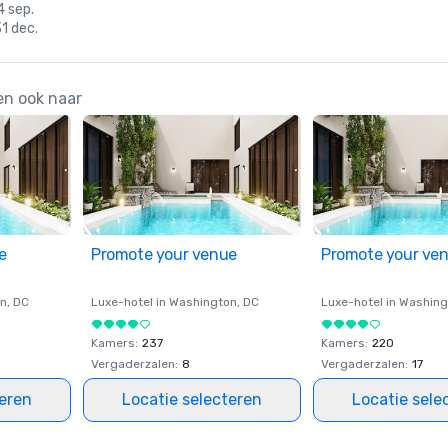
4 sep.
31 dec.
en ook naar
e
Promote your venue
Promote your ve
on
, DC
Luxe-hotel in
Washington
, DC
Luxe-hotel in
Washing
Kamers
:
237
Kamers
:
220
Vergaderzalen
:
8
Vergaderzalen
:
17
teren
Locatie selecteren
Locatie sele