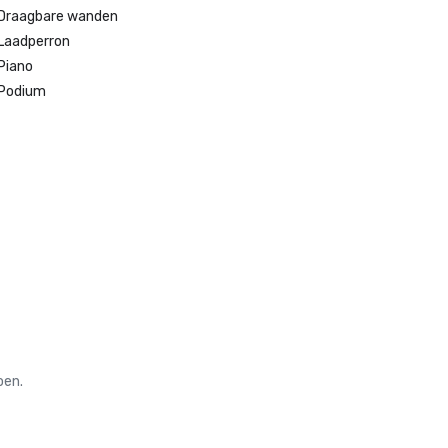
Draagbare wanden
Laadperron
Piano
Podium
oen.