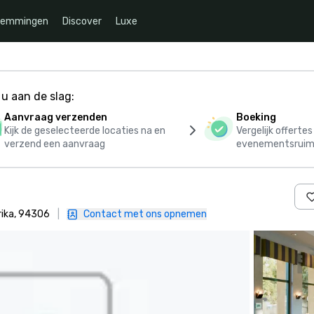
temmingen
Discover
Luxe
u aan de slag:
Aanvraag verzenden
Boeking
Kijk de geselecteerde locaties na en
Vergelijk offerte
verzend een aanvraag
evenementsruim
rika, 94306
|
Contact met ons opnemen