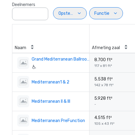
Deelnemers
Opstelling
Functie
Naam
Afmeting zaal
Grand Mediterranean Ballroom
8.700 ft²
117 x 81 ft²
5.538 ft²
Mediterranean1 & 2
142 x 78 ft²
5.928 ft²
Mediterranean II & III
-
4.515 ft²
Mediterranean PreFunction
105 x 43 ft²