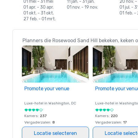
01 mei - 31 mei
11 jan. - 31 jan.
20 nov. -
01 apr. - 30 apr.
01 nov. - 19 nov.
01 jul. - 31
01 okt. - 31 okt.
01 feb. -
27 feb. - 01 mrt.
Planners die Rosewood Sand Hill bekeken, keken 
Promote your venue
Promote your venu
Luxe-hotel in
Washington
, DC
Luxe-hotel in
Washingt
Kamers
:
237
Kamers
:
220
Vergaderzalen
:
8
Vergaderzalen
:
17
Locatie selecteren
Locatie selec