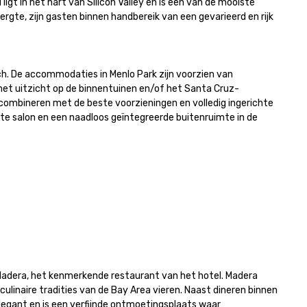
igt in het hart van Silicon Valley en is een van de mooiste 
gte, zijn gasten binnen handbereik van een gevarieerd en rijk 
nch. De accommodaties in Menlo Park zijn voorzien van 
met uitzicht op de binnentuinen en/of het Santa Cruz-
 combineren met de beste voorzieningen en volledig ingerichte 
te salon en een naadloos geïntegreerde buitenruimte in de 
Madera, het kenmerkende restaurant van het hotel. Madera 
linaire tradities van de Bay Area vieren. Naast dineren binnen 
legant en is een verfijnde ontmoetingsplaats waar 