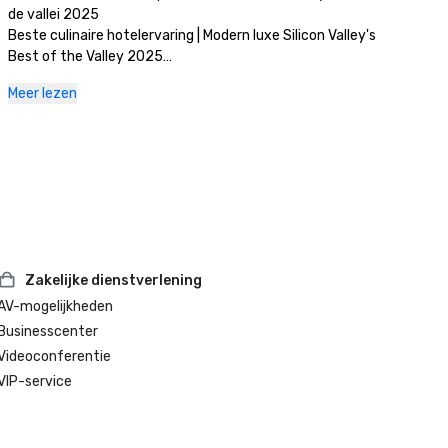
de vallei 2025

Beste culinaire hotelervaring | Modern luxe Silicon Valley's 
Best of the Valley 2025

Beste dagspa | Modern luxe Silicon Valley's Best of the Valley 
Meer lezen
2025
Zakelijke dienstverlening
AV-mogelijkheden
Businesscenter
Videoconferentie
VIP-service