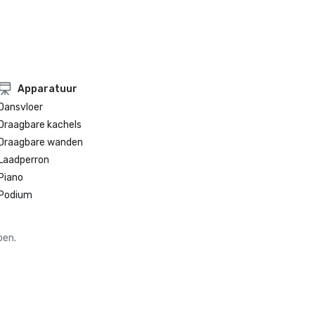
Apparatuur
Dansvloer
Draagbare kachels
Draagbare wanden
Laadperron
Piano
Podium
oen.