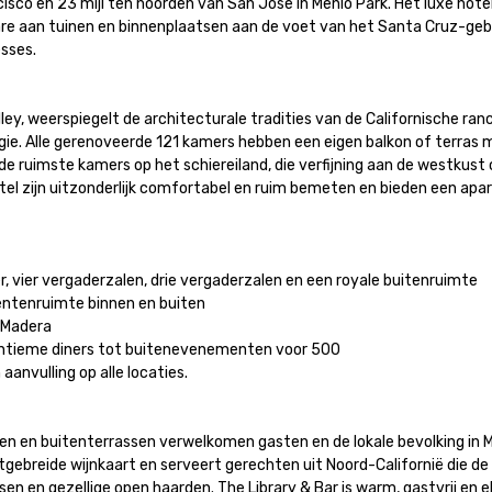
sco en 23 mijl ten noorden van San Jose in Menlo Park. Het luxe hotel l
are aan tuinen en binnenplaatsen aan de voet van het Santa Cruz-geber
es.

lley, weerspiegelt de architecturale tradities van de Californische ra
ie. Alle gerenoveerde 121 kamers hebben een eigen balkon of terras 
de ruimste kamers op het schiereiland, die verfijning aan de westkust
otel zijn uitzonderlijk comfortabel en ruim bemeten en bieden een apar
, vier vergaderzalen, drie vergaderzalen en een royale buitenruimte

tenruimte binnen en buiten

Madera

intieme diners tot buitenevenementen voor 500

vulling op alle locaties.

en en buitenterrassen verwelkomen gasten en de lokale bevolking in 
breide wijnkaart en serveert gerechten uit Noord-Californië die de cu
n en gezellige open haarden. The Library & Bar is warm, gastvrij en e