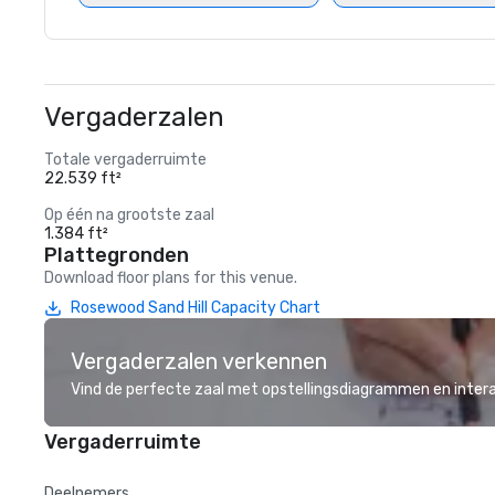
Vergaderzalen
Totale vergaderruimte
22.539 ft²
Op één na grootste zaal
1.384 ft²
Plattegronden
Download floor plans for this venue.
Rosewood Sand Hill Capacity Chart
Vergaderzalen verkennen
Vind de perfecte zaal met opstellingsdiagrammen en inter
Vergaderruimte
Deelnemers