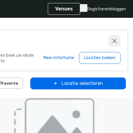
Venues
Registreren
Inloggen
s en boek uw ideale
Meer informatie
Locaties zoeken
te
Locatie selecteren
Favorite