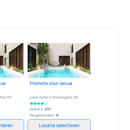
nue
Promote your venue
ton
, DC
Luxe-hotel in
Washington
, DC
Kamers
:
237
Vergaderzalen
:
8
cteren
Locatie selecteren