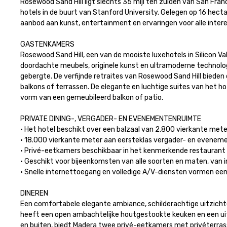
Rosewood Sand Hill ligt slechts 35 mijl ten zuiden van San Franci
hotels in de buurt van Stanford University. Gelegen op 16 hect
aanbod aan kunst, entertainment en ervaringen voor alle interess
GASTENKAMERS

Rosewood Sand Hill, een van de mooiste luxehotels in Silicon Va
doordachte meubels, originele kunst en ultramoderne technolog
gebergte. De verfijnde retraites van Rosewood Sand Hill bieden 
balkons of terrassen. De elegante en luchtige suites van het h
vorm van een gemeubileerd balkon of patio.

PRIVATE DINING-, VERGADER- EN EVENEMENTENRUIMTE

· Het hotel beschikt over een balzaal van 2.800 vierkante meter
· 18.000 vierkante meter aan eersteklas vergader- en evenemen
· Privé-eetkamers beschikbaar in het kenmerkende restaurant 
· Geschikt voor bijeenkomsten van alle soorten en maten, van 
· Snelle internettoegang en volledige A/V-diensten vormen een aan
DINEREN

Een comfortabele elegante ambiance, schilderachtige uitzicht
heeft een open ambachtelijke houtgestookte keuken en een uitge
en buiten, biedt Madera twee privé-eetkamers met privéterrasse