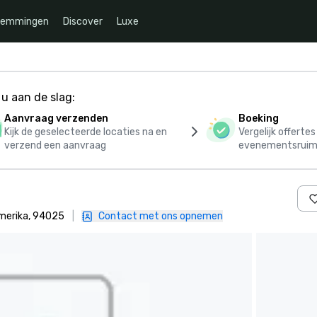
temmingen
Discover
Luxe
u aan de slag:
Aanvraag verzenden
Boeking
Kijk de geselecteerde locaties na en
Vergelijk offerte
verzend een aanvraag
evenementsruim
Amerika, 94025
|
Contact met ons opnemen