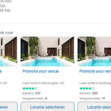
 30 nov.
 jul.
 26 feb.
ook naar
e
Promote your venue
Promote your ve
on
, DC
Luxe-hotel in
Washington
, DC
Luxe-hotel in
Washing
Kamers
:
237
Kamers
:
220
Vergaderzalen
:
8
Vergaderzalen
:
17
teren
Locatie selecteren
Locatie sele