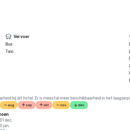
Vervoer
Bus
Taxi
 bij dit hotel. Er is meestal meer beschikbaarheid in het laagseiz
aug
sep
okt
nov
dec
zoen
 31 dec.
10 jan.