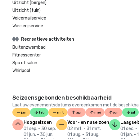
Uitzicht (bergen)
Uitzicht (tuin)
Voicemailservice
Wasserijservice
Recreatieve activiteiten
Buitenzwembad
Fitnesscenter
Spa of salon
Whirlpool
Seizoensgebonden beschikbaarheid
Laat uw evenementsdatums overeenkomen met de beschikbaarheid
jan
feb
mrt
apr
mei
jun
jul
Hoogseizoen
Voor- en naseizoen
Laagsei
01 sep. - 30 sep.
02 mrt. - 31 mrt.
01 dec. -
01 jun. - 30 jun.
01 aug. - 31 aug.
01 jan. - 