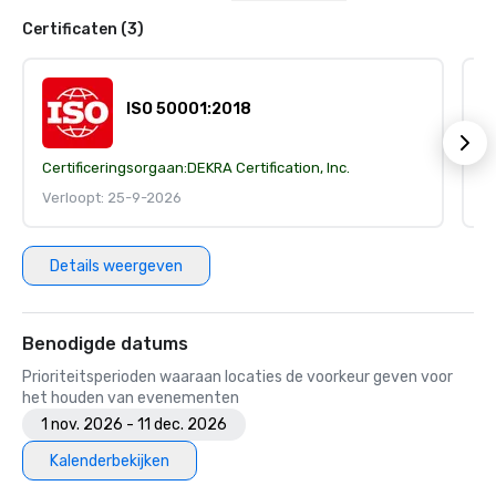
Certificaten (3)
ISO 50001:2018
Certificeringsorgaan:
DEKRA Certification, Inc.
Ce
Verloopt: 25-9-2026
V
Details weergeven
Benodigde datums
Prioriteitsperioden waaraan locaties de voorkeur geven voor
het houden van evenementen
1 nov. 2026 - 11 dec. 2026
Kalenderbekijken