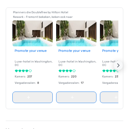
Planners die DoubleTree by Hilton Hotel
Newark - Fremont bekeken, keken ook naar
Promote your venue
Promote your venue
Promote your ve
Luxe-hotel in
Washington
,
Luxe-hotel in
Washington
,
Luxe-hotel in
Wash
DC
DC
DC
Kamers
:
237
Kamers
:
220
Kamers
:
237
Vergaderzalen
:
8
Vergaderzalen
:
17
Vergaderzalen
:
8