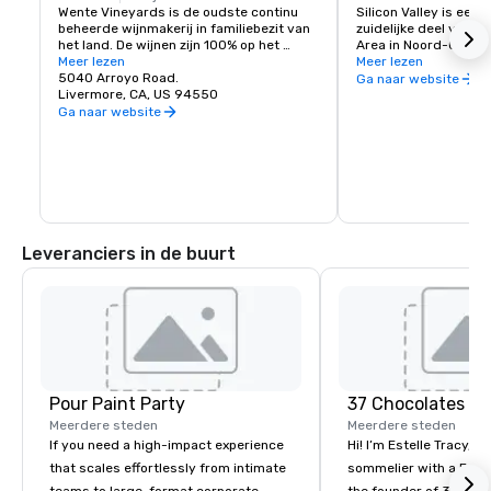
Wente Vineyards is de oudste continu 
Silicon Valley is een 
beheerde wijnmakerij in familiebezit van 
zuidelijke deel van d
het land. De wijnen zijn 100% op het 
Area in Noord-Califor
landgoed geteeld en duurzaam geteeld 
Meer lezen
Staten. Het is de thui
Meer lezen
in de appellaties Livermore Valley, San 
5040 Arroyo Road.
van's werelds groots
Ga naar website
Francisco Bay en Arroyo Seco, Monterey. 
Livermore, CA, US 94550
hightechbedrijven, e
Het wijnhuis is eigendom van en wordt 
startende tech-bedri
Ga naar website
beheerd door de vierde en vijfde 
generatie van de familie Wente, die 
bekend staat om hun invloed om van 
Chardonnay de best verkochte variëteit 
van het land te maken, op basis van 
talrijke prestaties in de afgelopen 130 
jaar. De ontwikkeling van de Wente-kloon 
verspreidde zich naar duizenden 
Leveranciers in de buurt
wijngaarden in heel Californië en het 
wijnhuis was de eerste die een 
Californische Chardonnay met het label 
van een variëteit introduceerde. De 
familie Wente is er trots op erkend te 
worden als „California's eerste 
chardonnayfamilie”.
Pour Paint Party
37 Chocolates L
Meerdere steden
Meerdere steden
If you need a high-impact experience
Hi! I’m Estelle Tracy, a
that scales effortlessly from intimate
sommelier with a Fren