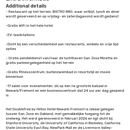
Additional details
- Restaurant op het terrein, BISTRO 880, waar ontbijt, lunch en diner 
wordt geserveerd en op vrijdag- en zaterdagavond wordt gedanst

-Gratis WiFi in het hele hotel

-EV-laadstations

-Dicht bij een verscheidenheid aan restaurants, winkels en vrije tijd 

opties

- Gratis pendeldienst van/naar de luchthaven San Jose Minetta en 
gratis parkeergelegenheid op het terrein

-Gratis fitnesscentrum, buitenzwembad in resortstijl en mooie 
binnentuin

-17 zalen voor evenementen, de op een na grootste balzaal in 
Newark/Fremont en een businesscentrum dat 24 uur per dag geopend 
is

Het DoubleTree by Hilton Hotel Newark-Fremont is ideaal gelegen 
tussen San Jose en Oakland, met gemakkelijke toegang tot de 
snelweg. Het werd gerenoveerd in februari 2026 en ligt dicht bij 
Stanford University, de University of California in Berkeley, California 
State University East Bay, NewPark Mall en de Livermore Valley-