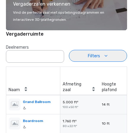
Vergaderzalen verkennen
Vind de perfecte zaal met opstellingsdiagrammen en
interactieve 3D-plattegronden.
Vergaderruimte
Deelnemers
Filters
Afmeting
Hoogte
Naam
zaal
plafond
Grand Ballroom
5.000 ft²
14 ft
100 x 50 ft²
Boardroom
1.760 ft²
10 ft
80 x 22 ft²