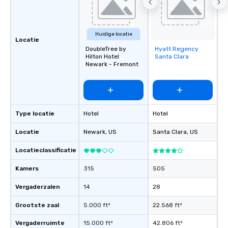
Huidige locatie
Locatie
DoubleTree by
Hyatt Regency
Removed from
Hilton Hotel
Santa Clara
favorites
Newark - Fremont
Type locatie
Hotel
Hotel
Locatie
Newark
, US
Santa Clara
, US
Locatieclassificatie
Kamers
315
505
Vergaderzalen
14
28
Grootste zaal
5.000 ft²
22.568 ft²
Vergaderruimte
15.000 ft²
42.806 ft²