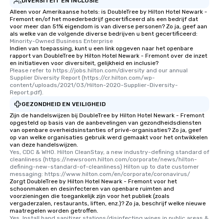
DIVERSITEIT EN INCLUSIE
Alleen voor Amerikaanse hotels: is DoubleTree by Hilton Hotel Newark -
Fremont en/of het moederbedrijf gecertificeerd als een bedrijf dat
voor meer dan 51% eigendom is van diverse personen? Zo ja, geef aan
als welke van de volgende diverse bedrijven u bent gecertificeerd:
Minority-Owned Business Enterprise
Indien van toepassing, kunt u een link opgeven naar het openbare
rapport van DoubleTree by Hilton Hotel Newark - Fremont over de inzet
en initiatieven voor diversiteit, gelijkheid en inclusie?
Please refer to https://jobs.hilton.com/diversity and our annual 
Supplier Diversity Report (https://cr.hilton.com/wp-
content/uploads/2021/03/Hilton-2020-Supplier-Diversity-
Report.pdf).
GEZONDHEID EN VEILIGHEID
Zijn de handelswijzen bij DoubleTree by Hilton Hotel Newark - Fremont
opgesteld op basis van de aanbevelingen van gezondheidsdiensten
van openbare overheidsinstanties of privé-organisaties? Zo ja, geef
op van welke organisaties gebruik werd gemaakt voor het ontwikkelen
van deze handelswijzen.
Yes, CDC & WHO. Hilton CleanStay, a new industry-defining standard of 
cleanliness (https://newsroom.hilton.com/corporate/news/hilton-
defining-new-standard-of-cleanliness) Hilton up to date customer 
messaging: https://www.hilton.com/en/corporate/coronavirus/
Zorgt DoubleTree by Hilton Hotel Newark - Fremont voor het
schoonmaken en desinfecteren van openbare ruimten and
voorzieningen die toegankelijk zijn voor het publiek (zoals
vergaderzalen, restaurants, liften, enz.)? Zo ja, beschrijf welke nieuwe
maatregelen worden getroffen.
Yes, Install hand sanitizer stations/disinfecting wipes in public areas & 