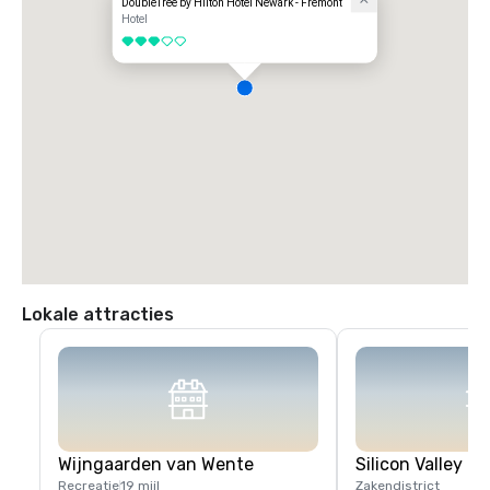
DoubleTree by Hilton Hotel Newark - Fremont
Hotel
3 van 5
Lokale attracties
Wijngaarden van Wente
Silicon Valley
Recreatie
19 mijl
Zakendistrict