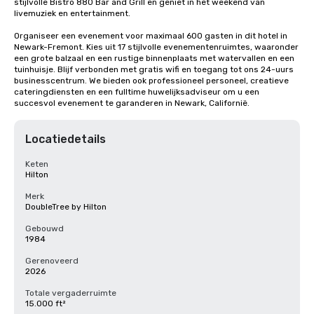
stijlvolle Bistro 880 Bar and Grill en geniet in het weekend van 
livemuziek en entertainment.

Organiseer een evenement voor maximaal 600 gasten in dit hotel in 
Newark-Fremont. Kies uit 17 stijlvolle evenementenruimtes, waaronder 
een grote balzaal en een rustige binnenplaats met watervallen en een 
tuinhuisje. Blijf verbonden met gratis wifi en toegang tot ons 24-uurs 
businesscentrum. We bieden ook professioneel personeel, creatieve 
cateringdiensten en een fulltime huwelijksadviseur om u een 
succesvol evenement te garanderen in Newark, Californië.
Locatiedetails
Keten
Hilton
Merk
DoubleTree by Hilton
Gebouwd
1984
Gerenoveerd
2026
Totale vergaderruimte
15.000 ft²