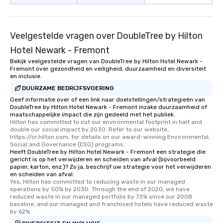
Veelgestelde vragen over DoubleTree by Hilton
Hotel Newark - Fremont
Bekijk veelgestelde vragen van DoubleTree by Hilton Hotel Newark -
Fremont over gezondheid en veiligheid, duurzaamheid en diversiteit
en inclusie.
DUURZAME BEDRIJFSVOERING
Geef informatie over of een link naar doelstellingen/strategieën van
DoubleTree by Hilton Hotel Newark - Fremont inzake duurzaamheid of
maatschappelijke impact die zijn gedeeld met het publiek.
Hilton has committed to cut our environmental footprint in half and 
double our social impact by 2030. Refer to our website, 
https://cr.hilton.com, for details on our award-winning Environmental, 
Social and Governance (ESG) programs.
Heeft DoubleTree by Hilton Hotel Newark - Fremont een strategie die
gericht is op het verwijderen en scheiden van afval (bijvoorbeeld
papier, karton, enz.)? Zo ja, beschrijf uw strategie voor het verwijderen
en scheiden van afval.
Yes, Hilton has committed to reducing waste in our managed 
operations by 50% by 2030. Through the end of 2020, we have 
reduced waste in our managed portfolio by 73% since our 2008 
baseline, and our managed and franchised hotels have reduced waste 
by 62%.