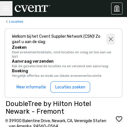
Locaties
Welkom bij het Cvent Supplier Network (CSN)! Zo
gaat u aan de slag:
Zoeken
Deel evenementsdetails, vind locaties en voeg ze toe aan uw
lijst
Aanvraag verzenden
Kijk de geselecteerde locaties na en verzend een aanvraag
Boeking
Vergelijk offertes en boek uw ideale evenementsruimte
Meer informatie
Locaties zoeken
DoubleTree by Hilton Hotel
Newark - Fremont
39900 Balentine Drive, Newark, CA, Verenigde Staten
van Amerika, 94560-0564