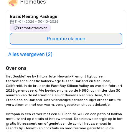
Promoties
Basic Meeting Package
11-04-2026 - 30-10-2026
Promotietarieven
Promotie claimen
Alles weergeven (2)
Over ons
Het DoubleTree by Hilton Hotel Newark-Fremont ligt op een 
fantastische locatie halverwege tussen Oakland en San Jose, 
Californië, in de bruisende East Bay Silicon Valley en werd in februari 
2026 gerenoveerd. We bevinden ons op de I-880, op minder dan 30 
minuten van de internationale luchthavens van San Jose, San 
Francisco en Oakland. Ons vriendelijke personeel kijkt ernaar uit u te 
verwelkomen met een warm, vers gebakken chocoladekoekje! 

Ontspan in een kamer met een 50-inch tv, WiFi en een patio of balkon 
met uitzicht op de tuin of het zwembad. Doe nieuwe energie op in het 
gratis fitnesscentrum of geniet van de zon bij het zwembad in 
resortstijl. Geniet van cocktails en mediterrane gerechten in de 