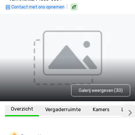
|
Contact met ons opnemen
Galerij weergeven (30)
Overzicht
Vergaderruimte
Kamers
Locat