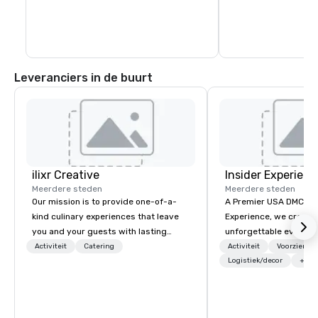
een heerlijke verscheidenheid aan Wine 
Country-diners.
Leveranciers in de buurt
ilixr Creative
Insider Experienc
Meerdere steden
Meerdere steden
Our mission is to provide one-of-a-
A Premier USA DMC Partner At 
kind culinary experiences that leave
Experience, we create
you and your guests with lasting
unforgettable events w
memories and satiated palates. Every
access to premium ve
Activiteit
Catering
Activiteit
Voorzienin
detail is meticulously thought out, and
class entertainment, a
Logistiek/decor
+3
our commitment to hospitality, with
experiences. With over
over 40 years of experience working
expertise, we handle e
in some of the world's most
behind the scenes, en