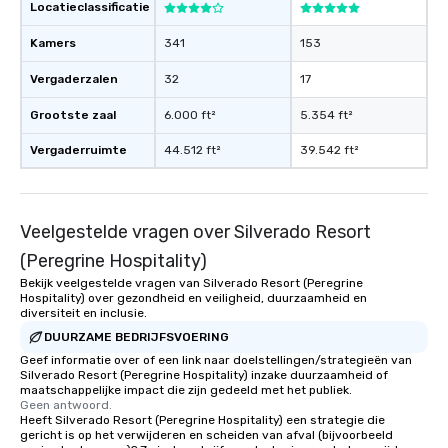
Locatieclassificatie
Kamers
341
153
Vergaderzalen
32
17
Grootste zaal
6.000 ft²
5.354 ft²
Vergaderruimte
44.512 ft²
39.542 ft²
Veelgestelde vragen over Silverado Resort
(Peregrine Hospitality)
Bekijk veelgestelde vragen van Silverado Resort (Peregrine
Hospitality) over gezondheid en veiligheid, duurzaamheid en
diversiteit en inclusie.
DUURZAME BEDRIJFSVOERING
Geef informatie over of een link naar doelstellingen/strategieën van
Silverado Resort (Peregrine Hospitality) inzake duurzaamheid of
maatschappelijke impact die zijn gedeeld met het publiek.
Geen antwoord.
Heeft Silverado Resort (Peregrine Hospitality) een strategie die
gericht is op het verwijderen en scheiden van afval (bijvoorbeeld