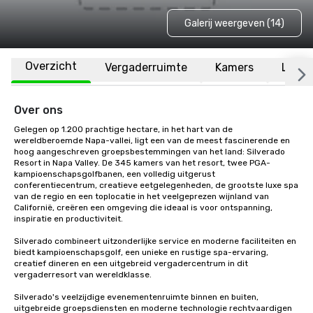
Galerij weergeven (14)
Overzicht
Vergaderruimte
Kamers
Locat
Over ons
Gelegen op 1.200 prachtige hectare, in het hart van de 
wereldberoemde Napa-vallei, ligt een van de meest fascinerende en 
hoog aangeschreven groepsbestemmingen van het land: Silverado 
Resort in Napa Valley. De 345 kamers van het resort, twee PGA-
kampioenschapsgolfbanen, een volledig uitgerust 
conferentiecentrum, creatieve eetgelegenheden, de grootste luxe spa 
van de regio en een toplocatie in het veelgeprezen wijnland van 
Californië, creëren een omgeving die ideaal is voor ontspanning, 
inspiratie en productiviteit.

Silverado combineert uitzonderlijke service en moderne faciliteiten en 
biedt kampioenschapsgolf, een unieke en rustige spa-ervaring, 
creatief dineren en een uitgebreid vergadercentrum in dit 
vergaderresort van wereldklasse. 

Silverado's veelzijdige evenementenruimte binnen en buiten, 
uitgebreide groepsdiensten en moderne technologie rechtvaardigen 