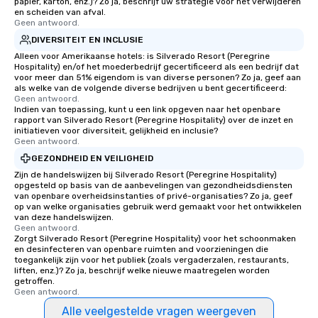
papier, karton, enz.)? Zo ja, beschrijf uw strategie voor het verwijderen
en scheiden van afval.
Geen antwoord.
DIVERSITEIT EN INCLUSIE
Alleen voor Amerikaanse hotels: is Silverado Resort (Peregrine
Hospitality) en/of het moederbedrijf gecertificeerd als een bedrijf dat
voor meer dan 51% eigendom is van diverse personen? Zo ja, geef aan
als welke van de volgende diverse bedrijven u bent gecertificeerd:
Geen antwoord.
Indien van toepassing, kunt u een link opgeven naar het openbare
rapport van Silverado Resort (Peregrine Hospitality) over de inzet en
initiatieven voor diversiteit, gelijkheid en inclusie?
Geen antwoord.
GEZONDHEID EN VEILIGHEID
Zijn de handelswijzen bij Silverado Resort (Peregrine Hospitality)
opgesteld op basis van de aanbevelingen van gezondheidsdiensten
van openbare overheidsinstanties of privé-organisaties? Zo ja, geef
op van welke organisaties gebruik werd gemaakt voor het ontwikkelen
van deze handelswijzen.
Geen antwoord.
Zorgt Silverado Resort (Peregrine Hospitality) voor het schoonmaken
en desinfecteren van openbare ruimten and voorzieningen die
toegankelijk zijn voor het publiek (zoals vergaderzalen, restaurants,
liften, enz.)? Zo ja, beschrijf welke nieuwe maatregelen worden
getroffen.
Geen antwoord.
Alle veelgestelde vragen weergeven