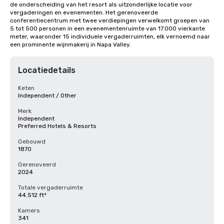
de onderscheiding van het resort als uitzonderlijke locatie voor 
vergaderingen en evenementen. Het gerenoveerde 
conferentiecentrum met twee verdiepingen verwelkomt groepen van 
5 tot 500 personen in een evenementenruimte van 17.000 vierkante 
meter, waaronder 15 individuele vergaderruimten, elk vernoemd naar 
een prominente wijnmakerij in Napa Valley.
Locatiedetails
Keten
Independent / Other
Merk
Independent
Preferred Hotels & Resorts
Gebouwd
1870
Gerenoveerd
2024
Totale vergaderruimte
44.512 ft²
Kamers
341