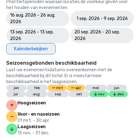
Prioriteitsperioden waaraan locaties de voorkeur geven voor
het houden van evenementen
16 aug. 2026 - 26 aug.
1 sep. 2026 - 9 sep. 2026
2026
13 sep. 2026 - 13 sep.
20 sep. 2026 - 20 sep.
2026
2026
Kalenderbekijken
Seizoensgebonden beschikbaarheid
Laat uw evenementsdatums overeenkomen met de
beschikbaarheid bij dit hotel. Er is meestal meer
beschikbaarheid in het laagseizoen.
jan
feb
mrt
apr
mei
jun
jul
aug
sep
okt
nov
dec
Hoogseizoen
Voor- en naseizoen
01 mrt. - 30 apr.
Laagseizoen
15 nov. - 31 dec.