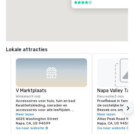
4 van 5
Lokale attracties
V Marktplaats
Napa Valley Tas
Winkelen
9 mijl
Recreatie
3 min
Accessoires voor huis, tuin en bad. 
Proeflokaal in familiebe
Kwaliteitskleding, sieraden en 
de oostelijke heuvels 
accessoires voor alle leeftijden. 
Bezoek ons om Prime 
Beeldende kunst, gastronomische 
Meer lezen
38°- en Tetra-wijnen
Meer lezen
gerechten, chocolaatjes, wijnen en 
6525 Washington Street
Atlas Peak Road 1021
wijnproeverijen. Romantische cadeaus 
Napa, CA, US 94599
Napa, CA, US 94559
en verzamelobjecten uit Napa Valley en 
Ga naar website
Ga naar website
de rest van de wereld, als aanvulling op 