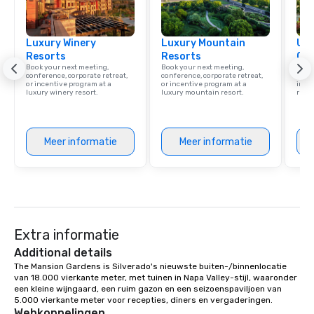
Luxury Winery
Luxury Mountain
Uni
Resorts
Resorts
Ca
Book your next meeting,
Book your next meeting,
Find 
conference, corporate retreat,
conference, corporate retreat,
resor
or incentive program at a
or incentive program at a
ince
luxury winery resort.
luxury mountain resort.
retre
Meer informatie
Meer informatie
Extra informatie
Additional details
The Mansion Gardens is Silverado's nieuwste buiten-/binnenlocatie 
van 18.000 vierkante meter, met tuinen in Napa Valley-stijl, waaronder 
een kleine wijngaard, een ruim gazon en een seizoenspaviljoen van 
5.000 vierkante meter voor recepties, diners en vergaderingen.
Webkoppelingen