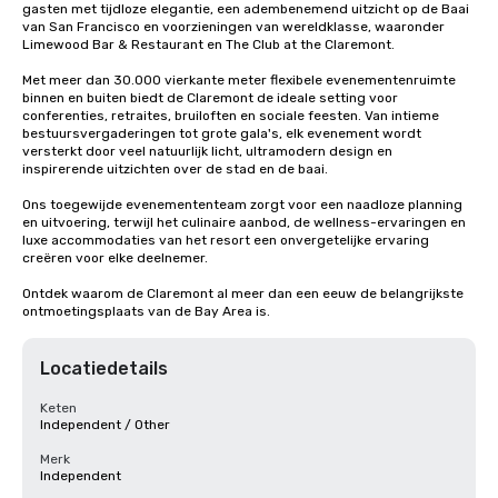
gasten met tijdloze elegantie, een adembenemend uitzicht op de Baai 
van San Francisco en voorzieningen van wereldklasse, waaronder 
Limewood Bar & Restaurant en The Club at the Claremont.

Met meer dan 30.000 vierkante meter flexibele evenementenruimte 
binnen en buiten biedt de Claremont de ideale setting voor 
conferenties, retraites, bruiloften en sociale feesten. Van intieme 
bestuursvergaderingen tot grote gala's, elk evenement wordt 
versterkt door veel natuurlijk licht, ultramodern design en 
inspirerende uitzichten over de stad en de baai.

Ons toegewijde evenemententeam zorgt voor een naadloze planning 
en uitvoering, terwijl het culinaire aanbod, de wellness-ervaringen en 
luxe accommodaties van het resort een onvergetelijke ervaring 
creëren voor elke deelnemer.

Ontdek waarom de Claremont al meer dan een eeuw de belangrijkste 
ontmoetingsplaats van de Bay Area is.
Locatiedetails
Keten
Independent / Other
Merk
Independent