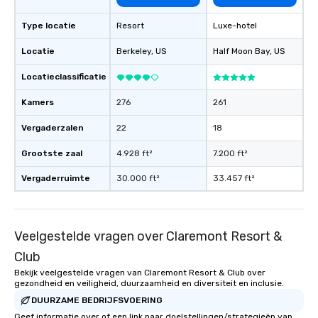
Type locatie
Resort
Luxe-hotel
Locatie
Berkeley
, US
Half Moon Bay
, US
Locatieclassificatie
Kamers
276
261
Vergaderzalen
22
18
Grootste zaal
4.928 ft²
7.200 ft²
Vergaderruimte
30.000 ft²
33.457 ft²
Veelgestelde vragen over Claremont Resort &
Club
Bekijk veelgestelde vragen van Claremont Resort & Club over
gezondheid en veiligheid, duurzaamheid en diversiteit en inclusie.
DUURZAME BEDRIJFSVOERING
Geef informatie over of een link naar doelstellingen/strategieën van