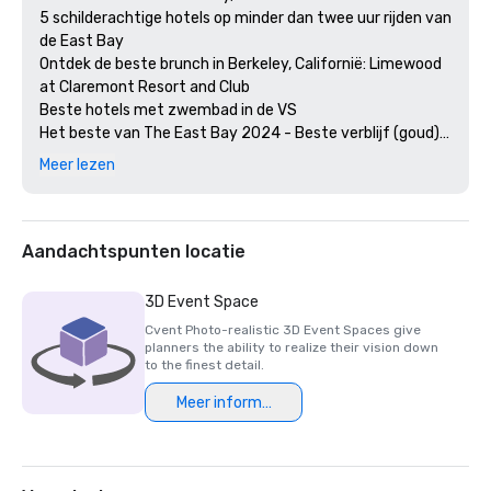
5 schilderachtige hotels op minder dan twee uur rijden van 
de East Bay

Ontdek de beste brunch in Berkeley, Californië: Limewood 
at Claremont Resort and Club

Beste hotels met zwembad in de VS

Het beste van The East Bay 2024 - Beste verblijf (goud)

Het beste van de East Bay 2024 - Beste locatie voor 
Meer lezen
huwelijksrecepties (goud)

Het beste van de East Bay 2024 - Beste hotelbar 
(Limewood Silver)

Door gasten bekroonde restaurants: Limewood Bar & 
Aandachtspunten locatie
Restaurant 2024 

Diners' Choice 2024 Claremont Lobbybar

3D Event Space
De 20 beste hotels in College Town 

Cvent Photo-realistic 3D Event Spaces give
15 beste spa's in de Greater Bay Area 

planners the ability to realize their vision down
2e beste hotel in Noord-Californië 

to the finest detail.
23e beste hotel ter wereld

Meer informatie
De beste hotels in Berkeley, Californië

De beste hotels en resorts van Fairmont in de VS

Winnaars van de Forbes Travel Guide Start Award 2025

2025 Loverly List Beste van het Beste - Trouwlocatie
