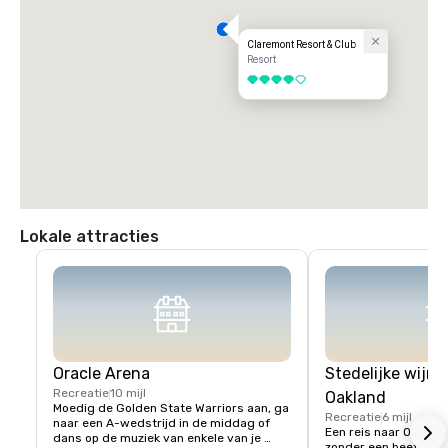
Claremont Resort & Club
Resort
4 van 5
Lokale attracties
Oracle Arena
Stedelijke wijnr
Recreatie
10 mijl
Oakland
Moedig de Golden State Warriors aan, ga 
Recreatie
6 mijl
naar een A-wedstrijd in de middag of 
Een reis naar Oakland
dans op de muziek van enkele van je 
zonder een beetje lok