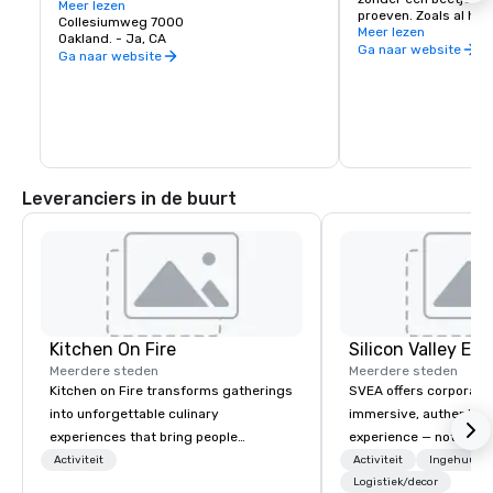
favoriete artiesten!
Meer lezen
proeven. Zoals al het 
Collesiumweg 7000
onze wijnscene een be
Meer lezen
Oakland. - Ja, CA
stedelijke wijnhuizen 
Ga naar website
Ga naar website
gehuisvest in gereno
maar de wijnkwaliteit
Het kan ook geen kwaa
het Californische wijn
komen uit de hele sta
Urban Wine Trail en 
winkelen, te eten en a
wat Oakland te biede
Leveranciers in de buurt
Kitchen On Fire
Meerdere steden
Meerdere steden
Kitchen on Fire transforms gatherings
SVEA offers corporate
into unforgettable culinary
immersive, authentic S
experiences that bring people
experience — not a tour
together. Since 2005, we've
transformation. We de
Activiteit
Activiteit
Ingehuurde
specialized in interactive cooking
facilitate custom exec
Logistiek/decor