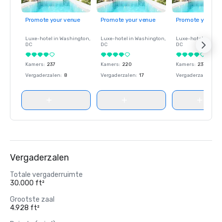
Promote your venue
Promote your venue
Promote your ve
Luxe-hotel in
Washington
,
Luxe-hotel in
Washington
,
Luxe-hotel in
Wash
DC
DC
DC
Kamers
:
237
Kamers
:
220
Kamers
:
237
Vergaderzalen
:
8
Vergaderzalen
:
17
Vergaderzalen
:
8
Vergaderzalen
Totale vergaderruimte
30.000 ft²
Grootste zaal
4.928 ft²