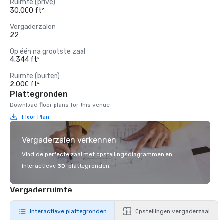
Ruimte (privé)
30.000 ft²
Vergaderzalen
22
Op één na grootste zaal
4.344 ft²
Ruimte (buiten)
2.000 ft²
Plattegronden
Download floor plans for this venue.
Floor Plan
Vergaderzalen verkennen
Vind de perfecte zaal met opstellingsdiagrammen en
interactieve 3D-plattegronden.
Vergaderruimte
Interactieve plattegronden
Opstellingen vergaderzaal