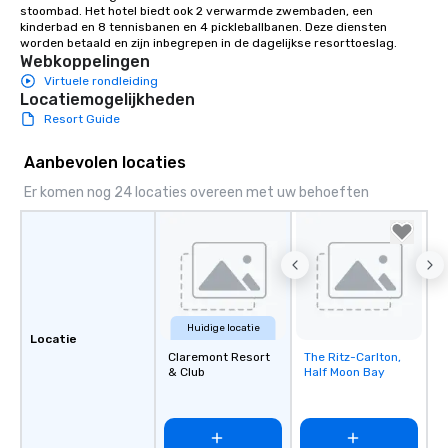
stoombad. Het hotel biedt ook 2 verwarmde zwembaden, een 
kinderbad en 8 tennisbanen en 4 pickleballbanen. Deze diensten 
worden betaald en zijn inbegrepen in de dagelijkse resorttoeslag.
Webkoppelingen
Virtuele rondleiding
Locatiemogelijkheden
Resort Guide
Aanbevolen locaties
Er komen nog 24 locaties overeen met uw behoeften
Huidige locatie
Locatie
Claremont Resort
The Ritz-Carlton,
Removed from
& Club
Half Moon Bay
favorites