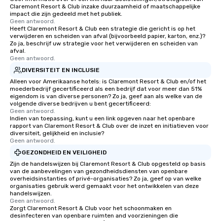
Claremont Resort & Club inzake duurzaamheid of maatschappelijke
impact die zijn gedeeld met het publiek.
Geen antwoord.
Heeft Claremont Resort & Club een strategie die gericht is op het
verwijderen en scheiden van afval (bijvoorbeeld papier, karton, enz.)?
Zo ja, beschrijf uw strategie voor het verwijderen en scheiden van
afval.
Geen antwoord.
DIVERSITEIT EN INCLUSIE
Alleen voor Amerikaanse hotels: is Claremont Resort & Club en/of het
moederbedrijf gecertificeerd als een bedrijf dat voor meer dan 51%
eigendom is van diverse personen? Zo ja, geef aan als welke van de
volgende diverse bedrijven u bent gecertificeerd:
Geen antwoord.
Indien van toepassing, kunt u een link opgeven naar het openbare
rapport van Claremont Resort & Club over de inzet en initiatieven voor
diversiteit, gelijkheid en inclusie?
Geen antwoord.
GEZONDHEID EN VEILIGHEID
Zijn de handelswijzen bij Claremont Resort & Club opgesteld op basis
van de aanbevelingen van gezondheidsdiensten van openbare
overheidsinstanties of privé-organisaties? Zo ja, geef op van welke
organisaties gebruik werd gemaakt voor het ontwikkelen van deze
handelswijzen.
Geen antwoord.
Zorgt Claremont Resort & Club voor het schoonmaken en
desinfecteren van openbare ruimten and voorzieningen die