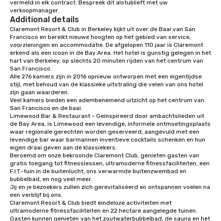
vermeld in elk contract. Bespreek dit alstublieft met uw 
entertainment, and virtual team
verkoopmanager.
connections. We handle everything
Additional details
from ingredient sourcing to
Claremont Resort & Club in Berkeley kijkt uit over de Baai van San 
instruction, making your event
Francisco en bereikt nieuwe hoogten op het gebied van service, 
planning seamless.
voorzieningen en accommodatie. De afgelopen 110 jaar is Claremont 
erkend als een icoon in de Bay Area. Het hotel is gunstig gelegen in het 
hart van Berkeley, op slechts 20 minuten rijden van het centrum van 
San Francisco. 

Alle 276 kamers zijn in 2016 opnieuw ontworpen met een eigentijdse 
stijl, met behoud van de klassieke uitstraling die velen van ons hotel 
zijn gaan waarderen. 

Veel kamers bieden een adembenemend uitzicht op het centrum van 
San Francisco en de baai. 

Limewood Bar & Restaurant - Geïnspireerd door ambachtslieden uit 
de Bay Area, is Limewood een levendige, informele ontmoetingsplaats 
waar regionale gerechten worden geserveerd, aangevuld met een 
levendige bar waar barmannen inventieve cocktails schenken en hun 
eigen draai geven aan de klassiekers.

Beroemd om onze bekroonde Claremont Club, genieten gasten van 
gratis toegang tot fitnesslessen, ultramoderne fitnessfaciliteiten, een 
F.I.T.-tuin in de buitenlucht, ons verwarmde buitenzwembad en 
bubbelbad, en nog veel meer. 

Jij en je bezoekers zullen zich gerevitaliseerd en ontspannen voelen na 
een verblijf bij ons. 

Claremont Resort & Club biedt eindeloze activiteiten met 
ultramoderne fitnessfaciliteiten en 22 hectare aangelegde tuinen. 
Gasten kunnen genieten van het zoutwaterbubbelbad, de sauna en het 