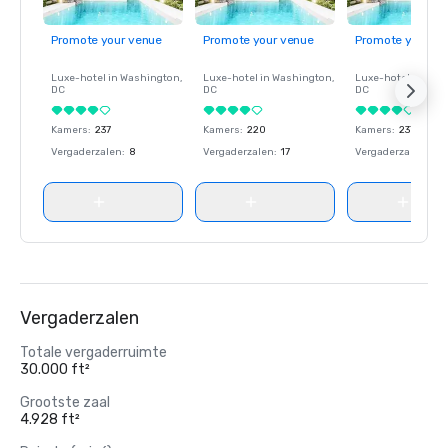
Promote your venue
Promote your venue
Promote your ve
Luxe-hotel in
Washington
,
Luxe-hotel in
Washington
,
Luxe-hotel in
Wash
DC
DC
DC
Kamers
:
237
Kamers
:
220
Kamers
:
237
Vergaderzalen
:
8
Vergaderzalen
:
17
Vergaderzalen
:
8
Vergaderzalen
Totale vergaderruimte
30.000 ft²
Grootste zaal
4.928 ft²