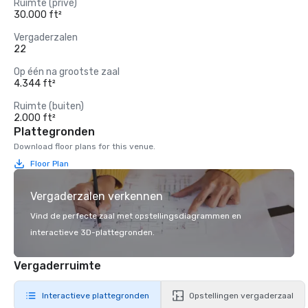
Ruimte (privé)
30.000 ft²
Vergaderzalen
22
Op één na grootste zaal
4.344 ft²
Ruimte (buiten)
2.000 ft²
Plattegronden
Download floor plans for this venue.
Floor Plan
Vergaderzalen verkennen
Vind de perfecte zaal met opstellingsdiagrammen en
interactieve 3D-plattegronden.
Vergaderruimte
Interactieve plattegronden
Opstellingen vergaderzaal