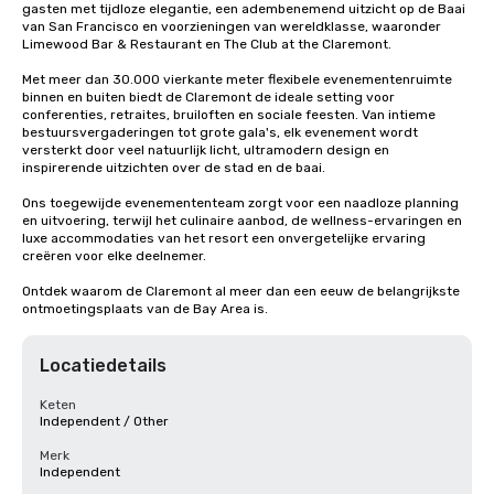
gasten met tijdloze elegantie, een adembenemend uitzicht op de Baai 
van San Francisco en voorzieningen van wereldklasse, waaronder 
Limewood Bar & Restaurant en The Club at the Claremont.

Met meer dan 30.000 vierkante meter flexibele evenementenruimte 
binnen en buiten biedt de Claremont de ideale setting voor 
conferenties, retraites, bruiloften en sociale feesten. Van intieme 
bestuursvergaderingen tot grote gala's, elk evenement wordt 
versterkt door veel natuurlijk licht, ultramodern design en 
inspirerende uitzichten over de stad en de baai.

Ons toegewijde evenemententeam zorgt voor een naadloze planning 
en uitvoering, terwijl het culinaire aanbod, de wellness-ervaringen en 
luxe accommodaties van het resort een onvergetelijke ervaring 
creëren voor elke deelnemer.

Ontdek waarom de Claremont al meer dan een eeuw de belangrijkste 
ontmoetingsplaats van de Bay Area is.
Locatiedetails
Keten
Independent / Other
Merk
Independent