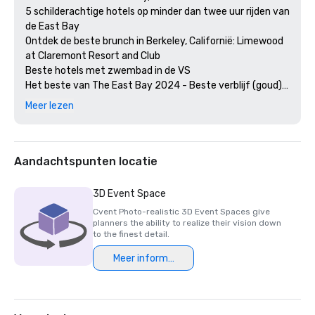
5 schilderachtige hotels op minder dan twee uur rijden van 
de East Bay

Ontdek de beste brunch in Berkeley, Californië: Limewood 
at Claremont Resort and Club

Beste hotels met zwembad in de VS

Het beste van The East Bay 2024 - Beste verblijf (goud)

Het beste van de East Bay 2024 - Beste locatie voor 
Meer lezen
huwelijksrecepties (goud)

Het beste van de East Bay 2024 - Beste hotelbar 
(Limewood Silver)

Door gasten bekroonde restaurants: Limewood Bar & 
Aandachtspunten locatie
Restaurant 2024 

Diners' Choice 2024 Claremont Lobbybar

3D Event Space
De 20 beste hotels in College Town 

Cvent Photo-realistic 3D Event Spaces give
15 beste spa's in de Greater Bay Area 

planners the ability to realize their vision down
2e beste hotel in Noord-Californië 

to the finest detail.
23e beste hotel ter wereld

Meer informatie
De beste hotels in Berkeley, Californië

De beste hotels en resorts van Fairmont in de VS

Winnaars van de Forbes Travel Guide Start Award 2025

2025 Loverly List Beste van het Beste - Trouwlocatie
