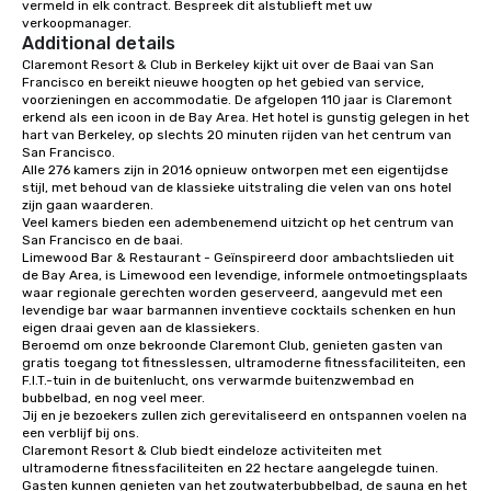
vermeld in elk contract. Bespreek dit alstublieft met uw 
entertainment, and virtual team
verkoopmanager.
connections. We handle everything
Additional details
from ingredient sourcing to
Claremont Resort & Club in Berkeley kijkt uit over de Baai van San 
instruction, making your event
Francisco en bereikt nieuwe hoogten op het gebied van service, 
planning seamless.
voorzieningen en accommodatie. De afgelopen 110 jaar is Claremont 
erkend als een icoon in de Bay Area. Het hotel is gunstig gelegen in het 
hart van Berkeley, op slechts 20 minuten rijden van het centrum van 
San Francisco. 

Alle 276 kamers zijn in 2016 opnieuw ontworpen met een eigentijdse 
stijl, met behoud van de klassieke uitstraling die velen van ons hotel 
zijn gaan waarderen. 

Veel kamers bieden een adembenemend uitzicht op het centrum van 
San Francisco en de baai. 

Limewood Bar & Restaurant - Geïnspireerd door ambachtslieden uit 
de Bay Area, is Limewood een levendige, informele ontmoetingsplaats 
waar regionale gerechten worden geserveerd, aangevuld met een 
levendige bar waar barmannen inventieve cocktails schenken en hun 
eigen draai geven aan de klassiekers.

Beroemd om onze bekroonde Claremont Club, genieten gasten van 
gratis toegang tot fitnesslessen, ultramoderne fitnessfaciliteiten, een 
F.I.T.-tuin in de buitenlucht, ons verwarmde buitenzwembad en 
bubbelbad, en nog veel meer. 

Jij en je bezoekers zullen zich gerevitaliseerd en ontspannen voelen na 
een verblijf bij ons. 

Claremont Resort & Club biedt eindeloze activiteiten met 
ultramoderne fitnessfaciliteiten en 22 hectare aangelegde tuinen. 
Gasten kunnen genieten van het zoutwaterbubbelbad, de sauna en het 