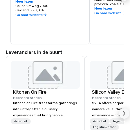
favoriete artiesten!
Meer lezen
proeven. Zoals al het 
Collesiumweg 7000
onze wijnscene een be
Meer lezen
Oakland. - Ja, CA
stedelijke wijnhuizen 
Ga naar website
Ga naar website
gehuisvest in gereno
maar de wijnkwaliteit
Het kan ook geen kwaa
het Californische wijn
komen uit de hele sta
Urban Wine Trail en 
winkelen, te eten en a
wat Oakland te biede
Leveranciers in de buurt
Kitchen On Fire
Meerdere steden
Meerdere steden
Kitchen on Fire transforms gatherings
SVEA offers corporate
into unforgettable culinary
immersive, authentic S
experiences that bring people
experience — not a tour
together. Since 2005, we've
transformation. We de
Activiteit
Activiteit
Ingehuurde
specialized in interactive cooking
facilitate custom exec
Logistiek/decor