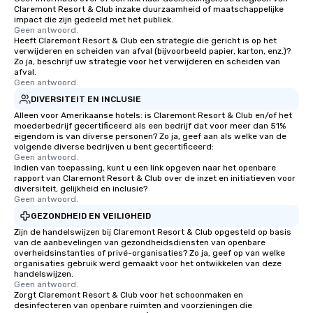
Claremont Resort & Club inzake duurzaamheid of maatschappelijke
impact die zijn gedeeld met het publiek.
Geen antwoord.
Heeft Claremont Resort & Club een strategie die gericht is op het
verwijderen en scheiden van afval (bijvoorbeeld papier, karton, enz.)?
Zo ja, beschrijf uw strategie voor het verwijderen en scheiden van
afval.
Geen antwoord.
DIVERSITEIT EN INCLUSIE
Alleen voor Amerikaanse hotels: is Claremont Resort & Club en/of het
moederbedrijf gecertificeerd als een bedrijf dat voor meer dan 51%
eigendom is van diverse personen? Zo ja, geef aan als welke van de
volgende diverse bedrijven u bent gecertificeerd:
Geen antwoord.
Indien van toepassing, kunt u een link opgeven naar het openbare
rapport van Claremont Resort & Club over de inzet en initiatieven voor
diversiteit, gelijkheid en inclusie?
Geen antwoord.
GEZONDHEID EN VEILIGHEID
Zijn de handelswijzen bij Claremont Resort & Club opgesteld op basis
van de aanbevelingen van gezondheidsdiensten van openbare
overheidsinstanties of privé-organisaties? Zo ja, geef op van welke
organisaties gebruik werd gemaakt voor het ontwikkelen van deze
handelswijzen.
Geen antwoord.
Zorgt Claremont Resort & Club voor het schoonmaken en
desinfecteren van openbare ruimten and voorzieningen die