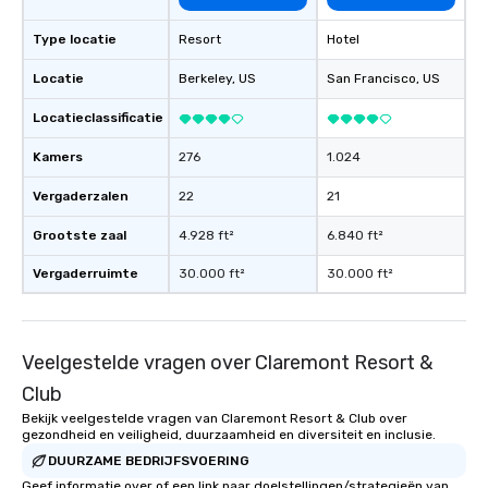
Type locatie
Resort
Hotel
Locatie
Berkeley
, US
San Francisco
, US
Locatieclassificatie
Kamers
276
1.024
Vergaderzalen
22
21
Grootste zaal
4.928 ft²
6.840 ft²
Vergaderruimte
30.000 ft²
30.000 ft²
Veelgestelde vragen over Claremont Resort &
Club
Bekijk veelgestelde vragen van Claremont Resort & Club over
gezondheid en veiligheid, duurzaamheid en diversiteit en inclusie.
DUURZAME BEDRIJFSVOERING
Geef informatie over of een link naar doelstellingen/strategieën van