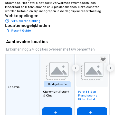
stoombad. Het hotel biedt ook 2 verwarmde zwembaden, een 
kinderbad en 8 tennisbanen en 4 pickleballbanen. Deze diensten 
worden betaald en zijn inbegrepen in de dagelijkse resorttoeslag.
Webkoppelingen
Virtuele rondleiding
Locatiemogelijkheden
Resort Guide
Aanbevolen locaties
Er komen nog 24 locaties overeen met uw behoeften
Huidige locatie
Locatie
Claremont Resort
Parc 55 San
Removed from
& Club
Francisco - a
favorites
Hilton Hotel