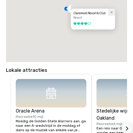
Claremont Resort & Club
Resort
4 van 5
Lokale attracties
Oracle Arena
Stedelijke wijnr
Recreatie
10 mijl
Oakland
Moedig de Golden State Warriors aan, ga 
Recreatie
6 mijl
naar een A-wedstrijd in de middag of 
Een reis naar Oakland
dans op de muziek van enkele van je 
zonder een beetje lok