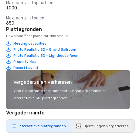
Max. aantal staplaatsen
1.000
Max. aantal stoelen
650
Plattegronden
Download floor plans for this venue.
Meeting capacities
Photo Realistic 3D - Grand Ballroom
Photo Realistic 3D - Lighthouse Room
Property Map
Resort Layout
Vergaderzalen verkennen
Vind de perfecte zaal met opstellingsdiagrammen en
interactieve 3D-plattegronden.
Vergaderruimte
Interactieve plattegronden
Opstellingen vergaderzaal