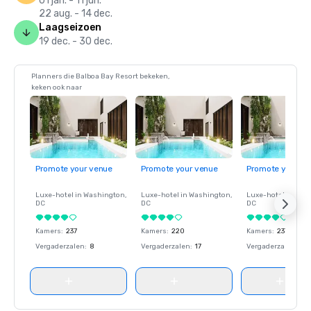
01 jan. - 11 jun.
22 aug. - 14 dec.
Laagseizoen
19 dec. - 30 dec.
Planners die Balboa Bay Resort bekeken,
keken ook naar
Promote your venue
Promote your venue
Promote your ve
Luxe-hotel in
Washington
,
Luxe-hotel in
Washington
,
Luxe-hotel in
Wash
DC
DC
DC
Kamers
:
237
Kamers
:
220
Kamers
:
237
Vergaderzalen
:
8
Vergaderzalen
:
17
Vergaderzalen
:
8