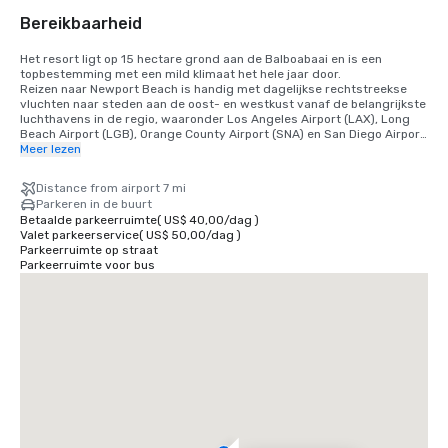
Bereikbaarheid
Het resort ligt op 15 hectare grond aan de Balboabaai en is een 
topbestemming met een mild klimaat het hele jaar door. 

Reizen naar Newport Beach is handig met dagelijkse rechtstreekse 
vluchten naar steden aan de oost- en westkust vanaf de belangrijkste 
luchthavens in de regio, waaronder Los Angeles Airport (LAX), Long 
Beach Airport (LGB), Orange County Airport (SNA) en San Diego Airport 
(SAN).

Meer lezen
• Orange County Airport 11 mijl/15 minuten

Distance from airport 7 mi
• Long Beach Airport 14 mijl/30 minuten

Parkeren in de buurt
• Luchthaven Los Angeles 50 mijl/60 minuten

Betaalde parkeerruimte
(
US$ 40,00
/
dag
)
• San Diego Airport 87 mijl/90 minuten

Valet parkeerservice
(
US$ 50,00
/
dag
)
• Anaheim Convention Center 16 mijl/35 minuten
Parkeerruimte op straat
Parkeerruimte voor bus