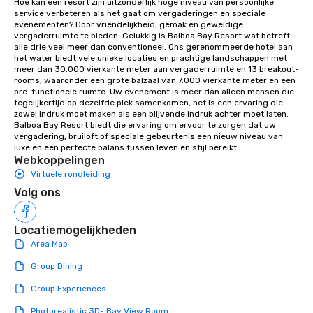
aesthetic excellence of your venue. ►
Hoe kan een resort zijn uitzonderlijk hoge niveau van persoonlijke 
service verbeteren als het gaat om vergaderingen en speciale 
Bespoke Curation: From solo "Noir"
evenementen? Door vriendelijkheid, gemak en geweldige 
pianists to full "Big Band" Pop Nouveau
vergaderruimte te bieden. Gelukkig is Balboa Bay Resort wat betreft 
orchestras. Versatile Repertoire: A
alle drie veel meer dan conventioneel. Ons gerenommeerde hotel aan 
het water biedt vele unieke locaties en prachtige landschappen met 
library of hundreds of modern hits
meer dan 30.000 vierkante meter aan vergaderruimte en 13 breakout-
rearranged with syncopation, swing,
rooms, waaronder een grote balzaal van 7.000 vierkante meter en een 
and soul. ► Visual Sophistication: Our
pre-functionele ruimte. Uw evenement is meer dan alleen mensen die 
tegelijkertijd op dezelfde plek samenkomen, het is een ervaring die 
performers reflect the "Nouveau"
zowel indruk moet maken als een blijvende indruk achter moet laten. 
aesthetic—classic elegance with a
Balboa Bay Resort biedt die ervaring om ervoor te zorgen dat uw 
modern edge. By choosing Pop
vergadering, bruiloft of speciale gebeurtenis een nieuw niveau van 
luxe en een perfecte balans tussen leven en stijl bereikt.
Nouveau Jazz, you aren't just booking
Webkoppelingen
a band; you are securing an
Virtuele rondleiding
immersive experience. We specialize
Volg ons
in that "golden hour" energy—where
the music is sophisticated enough for
cocktails and conversation, yet
Locatiemogelijkheden
infectious enough to keep guests
Area Map
engaged and energized throughout
the night. ► Pop Nouveau has
Group Dining
decades of experience performing at
Group Experiences
weddings all over the planet! We are
ready to provide you with the perfect
Photorealistic 3D- Bay View Room