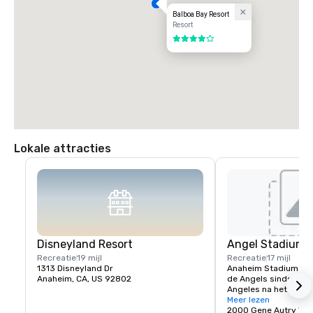
Balboa Bay Resort
Resort
4 van 5
Lokale attracties
Disneyland Resort
Angel Stadium 
Recreatie
19 mijl
Recreatie
17 mijl
1313 Disneyland Dr
Anaheim Stadium was
Anaheim, CA, US 92802
de Angels sinds hun v
Angeles na het seizoe
werd geopend op 9 apr
Meer lezen
California Angels ga
2000 Gene Autry Wa