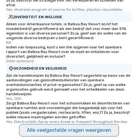
Zo ja, beschrijf uw strategie voor het verwijderen en scheiden van
afval.
Yes, diversion program at source for bottles, plastics recyclables.
DIVERSITEIT EN INCLUSIE
Alleen voor Amerikaanse hotels: is Balboa Bay Resort en/of het
moederbedrijf gecertificeerd als een bedrijf dat voor meer dan 51%
eigendom is van diverse personen? Zo ja, geef aan als welke van de
volgende diverse bedrijven u bent gecertificeerd:
NA
Indien van toepassing, kunt u een link opgeven naar het openbare
rapport van Balboa Bay Resort over de inzet en initiatieven voor
diversiteit, gelijkheid en inclusie?
Geen antwoord.
GEZONDHEID EN VEILIGHEID
Zijn de handelswijzen bij Balboa Bay Resort opgesteld op basis van de
aanbevelingen van gezondheidsdiensten van openbare
overheidsinstanties of privé-organisaties? Zo ja, geef op van welke
organisaties gebruik werd gemaakt voor het ontwikkelen van deze
handelswijzen.
Yes, CDC
Zorgt Balboa Bay Resort voor het schoonmaken en desinfecteren van
openbare ruimten and voorzieningen die toegankelijk zijn voor het
publiek (zoals vergaderzalen, restaurants, liften, enz.)? Zo ja, beschrijf
welke nieuwe maatregelen worden getroffen.
Yes, Electrostatic Spray every break or frequent throughout the day.
Alle veelgestelde vragen weergeven