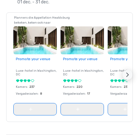
01 dec. - 31 dec.
Planners die Appellation Healdsburg
bekeken, keken ook naar
Promote your venue
Promote your venue
Promote your ve
Luxe-hotel in
Washington
,
Luxe-hotel in
Washington
,
Luxe-hotel in
Wash
DC
DC
DC
Kamers
:
237
Kamers
:
220
Kamers
:
237
Vergaderzalen
:
8
Vergaderzalen
:
17
Vergaderzalen
:
8