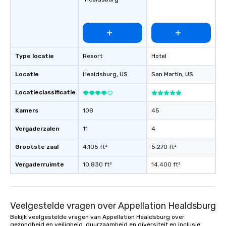
favorites
Type locatie
Resort
Hotel
Locatie
Healdsburg
, US
San Martin
, US
Locatieclassificatie
Kamers
108
45
Vergaderzalen
11
4
Grootste zaal
4.105 ft²
5.270 ft²
Vergaderruimte
10.830 ft²
14.400 ft²
Veelgestelde vragen over Appellation Healdsburg
Bekijk veelgestelde vragen van Appellation Healdsburg over
gezondheid en veiligheid, duurzaamheid en diversiteit en inclusie.