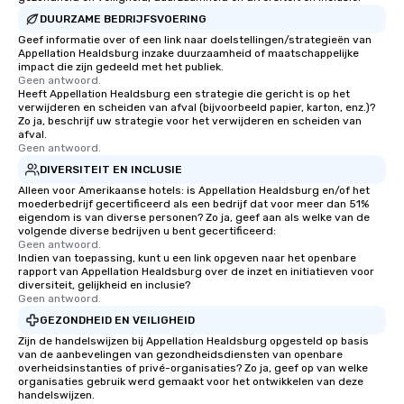
DUURZAME BEDRIJFSVOERING
Geef informatie over of een link naar doelstellingen/strategieën van
Appellation Healdsburg inzake duurzaamheid of maatschappelijke
impact die zijn gedeeld met het publiek.
Geen antwoord.
Heeft Appellation Healdsburg een strategie die gericht is op het
verwijderen en scheiden van afval (bijvoorbeeld papier, karton, enz.)?
Zo ja, beschrijf uw strategie voor het verwijderen en scheiden van
afval.
Geen antwoord.
DIVERSITEIT EN INCLUSIE
Alleen voor Amerikaanse hotels: is Appellation Healdsburg en/of het
moederbedrijf gecertificeerd als een bedrijf dat voor meer dan 51%
eigendom is van diverse personen? Zo ja, geef aan als welke van de
volgende diverse bedrijven u bent gecertificeerd:
Geen antwoord.
Indien van toepassing, kunt u een link opgeven naar het openbare
rapport van Appellation Healdsburg over de inzet en initiatieven voor
diversiteit, gelijkheid en inclusie?
Geen antwoord.
GEZONDHEID EN VEILIGHEID
Zijn de handelswijzen bij Appellation Healdsburg opgesteld op basis
van de aanbevelingen van gezondheidsdiensten van openbare
overheidsinstanties of privé-organisaties? Zo ja, geef op van welke
organisaties gebruik werd gemaakt voor het ontwikkelen van deze
handelswijzen.