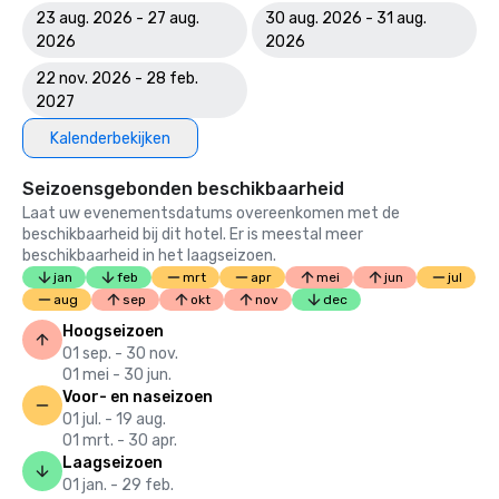
23 aug. 2026 - 27 aug.
30 aug. 2026 - 31 aug.
2026
2026
22 nov. 2026 - 28 feb.
2027
Kalenderbekijken
Seizoensgebonden beschikbaarheid
Laat uw evenementsdatums overeenkomen met de
beschikbaarheid bij dit hotel. Er is meestal meer
beschikbaarheid in het laagseizoen.
jan
feb
mrt
apr
mei
jun
jul
aug
sep
okt
nov
dec
Hoogseizoen
01 sep. - 30 nov.
01 mei - 30 jun.
Voor- en naseizoen
01 jul. - 19 aug.
01 mrt. - 30 apr.
Laagseizoen
01 jan. - 29 feb.