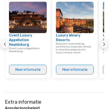
Cvent Luxury
Luxury Winery
Uni
Appellation
Resorts
Ca
Book your next meeting,
Find 
Healdsburg
conference, corporate retreat,
resor
Cvent Luxury Appellation
or incentive program at a
ince
Healdsburg
luxury winery resort.
retre
Meer informatie
Meer informatie
Extra informatie
Annuleringsbeleid