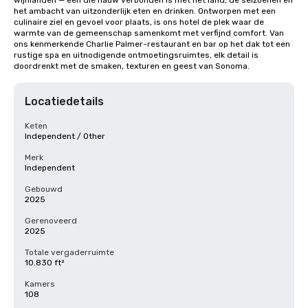
wijnlanden — een die nauw verbonden is met het land, de seizoenen en 
het ambacht van uitzonderlijk eten en drinken. Ontworpen met een 
culinaire ziel en gevoel voor plaats, is ons hotel de plek waar de 
warmte van de gemeenschap samenkomt met verfijnd comfort. Van 
ons kenmerkende Charlie Palmer-restaurant en bar op het dak tot een 
rustige spa en uitnodigende ontmoetingsruimtes, elk detail is 
doordrenkt met de smaken, texturen en geest van Sonoma.
Locatiedetails
Keten
Independent / Other
Merk
Independent
Gebouwd
2025
Gerenoveerd
2025
Totale vergaderruimte
10.830 ft²
Kamers
108