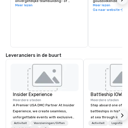
onvergetelijke teambuilding- of 
goudzoekende in Ohi
vrijetijdsmogelijkheden

Meer lezen
Heald, is een belangr
Meer lezen
bezoekers, met een e
Ga naar website
Het nabijgelegen Lake Sonoma biedt 
aan toprestaurants, w
wandel- en vaarmogelijkheden.
accommodatie en activ
binnen een paar vierk
zelfs meerdere dage
het verkennen van all
Healdsburg te bieden 
het centrale plein te 
Leveranciers in de buurt
Insider Experience
Battleship IOWA
Meerdere steden
Meerdere steden
A Premier USA DMC Partner At Insider
Step aboard one of th
Experience, we create seamless,
battleships in history 
unforgettable events with exclusive
at sea through immers
access to premium venues, world-
designed for all ages.
Activiteit
Voorzieningen/Giften
Activiteit
Logistiek/d