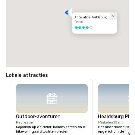
Appellation Healdsburg
Resort
4 van 5
Lokale attracties
Outdoor-avonturen
Healdsburg Plaz
Recreatie
Winkelen
10 min
Kajakken op de rivier, ballonvaarten en e-
Het historische Heald
bike-wijngaardtochten bieden 
opgericht in de jaren