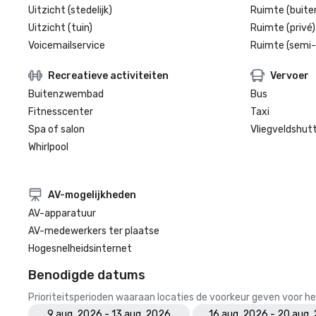
Uitzicht (stedelijk)
Ruimte (buite
Uitzicht (tuin)
Ruimte (privé)
Voicemailservice
Ruimte (semi-
Recreatieve activiteiten
Vervoer
Buitenzwembad
Bus
Fitnesscenter
Taxi
Spa of salon
Vliegveldshutt
Whirlpool
AV-mogelijkheden
AV-apparatuur
AV-medewerkers ter plaatse
Hogesnelheidsinternet
Benodigde datums
Prioriteitsperioden waaraan locaties de voorkeur geven voor
9 aug. 2026 - 13 aug. 2026
16 aug. 2026 - 20 aug.