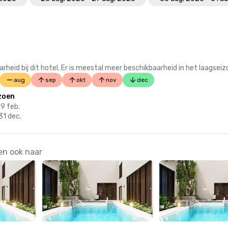
 bij dit hotel. Er is meestal meer beschikbaarheid in het laagseiz
aug
sep
okt
nov
dec
zoen
29 feb.
31 dec.
en ook naar