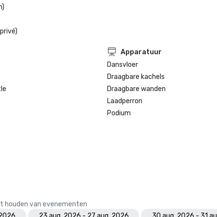
n)
privé)
Apparatuur
Dansvloer
Draagbare kachels
le
Draagbare wanden
Laadperron
Podium
 het houden van evenementen
 2026
23 aug. 2026 - 27 aug. 2026
30 aug. 2026 - 31 a