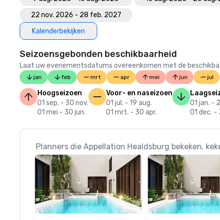
22 nov. 2026 - 28 feb. 2027
Kalenderbekijken
Seizoensgebonden beschikbaarheid
Laat uw evenementsdatums overeenkomen met de beschikbaarheid
jan
feb
mrt
apr
mei
jun
jul
Hoogseizoen
Voor- en naseizoen
Laagsei
01 sep. - 30 nov.
01 jul. - 19 aug.
01 jan. - 
01 mei - 30 jun.
01 mrt. - 30 apr.
01 dec. - 
Planners die Appellation Healdsburg bekeken, kek