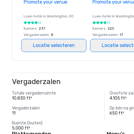
Promote your venue
Promote your venu
Luxe-hotel in
Washington
, DC
Luxe-hotel in
Washingt
Kamers
:
237
Kamers
:
220
Vergaderzalen
:
8
Vergaderzalen
:
17
Locatie selecteren
Locatie selec
Vergaderzalen
Totale vergaderruimte
Grootste za
10.830 ft²
4.105 ft²
Vergaderzalen
Op één na gr
11
650 ft²
Ruimte (buiten)
5.000 ft²