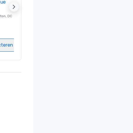
nue
Promote your venue
ton
, DC
Luxe-hotel in
Washington
, DC
Kamers
:
237
Vergaderzalen
:
8
cteren
Locatie selecteren