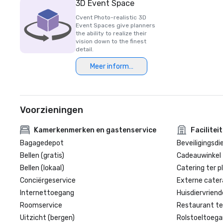
3D Event Space
Cvent Photo-realistic 3D
Event Spaces give planners
the ability to realize their
vision down to the finest
detail.
Meer informatie
Voorzieningen
Kamerkenmerken en gastenservice
Facilitei
Bagagedepot
Beveiligingsdi
Bellen (gratis)
Cadeauwinkel 
Bellen (lokaal)
Catering ter p
Conciërgeservice
Externe cater
Internettoegang
Huisdiervriende
Roomservice
Restaurant te
Uitzicht (bergen)
Rolstoeltoegan