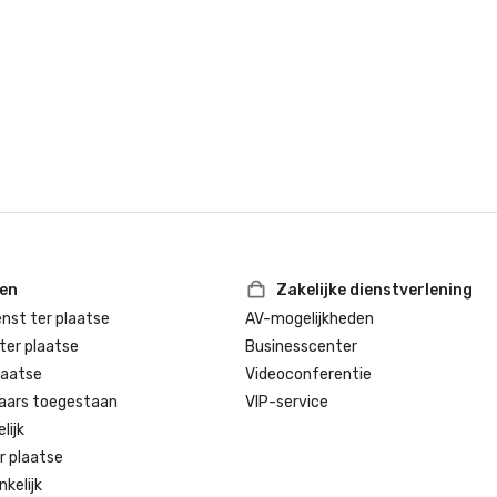
ten
Zakelijke dienstverlening
enst ter plaatse
AV-mogelijkheden
ter plaatse
Businesscenter
laatse
Videoconferentie
aars toegestaan
VIP-service
lijk
r plaatse
kelijk