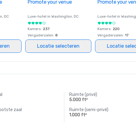
e
Promote your venue
Promote your ve
on
, DC
Luxe-hotel in
Washington
, DC
Luxe-hotel in
Washing
Kamers
:
237
Kamers
:
220
Vergaderzalen
:
8
Vergaderzalen
:
17
teren
Locatie selecteren
Locatie sele
al
Ruimte (privé)
5.000 ft²
ootste zaal
Ruimte (semi-privé)
1.000 ft²