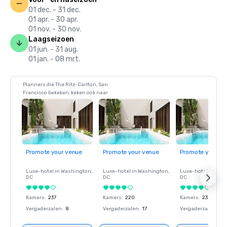
01 dec. - 31 dec.
01 apr. - 30 apr.
01 nov. - 30 nov.
Laagseizoen
01 jun. - 31 aug.
01 jan. - 08 mrt.
Planners die The Ritz-Carlton, San
Francisco bekeken, keken ook naar
Promote your venue
Promote your venue
Promote your ve
Luxe-hotel in
Washington
,
Luxe-hotel in
Washington
,
Luxe-hotel in
Wash
DC
DC
DC
Kamers
:
237
Kamers
:
220
Kamers
:
237
Vergaderzalen
:
8
Vergaderzalen
:
17
Vergaderzalen
:
8