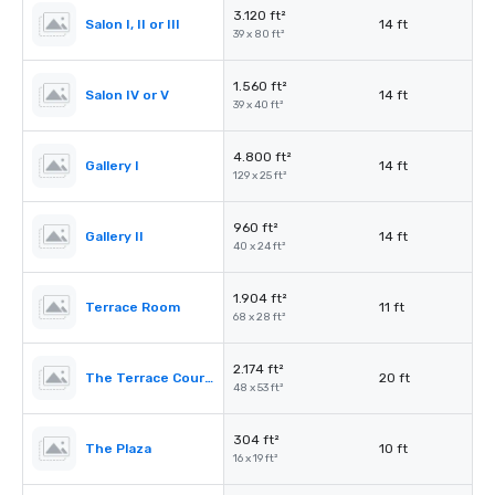
3.120 ft²
Salon I, II or III
14 ft
39 x 80 ft²
1.560 ft²
Salon IV or V
14 ft
39 x 40 ft²
4.800 ft²
Gallery I
14 ft
129 x 25 ft²
960 ft²
Gallery II
14 ft
40 x 24 ft²
1.904 ft²
Terrace Room
11 ft
68 x 28 ft²
2.174 ft²
The Terrace Courtyard/Tent
20 ft
48 x 53 ft²
304 ft²
The Plaza
10 ft
16 x 19 ft²