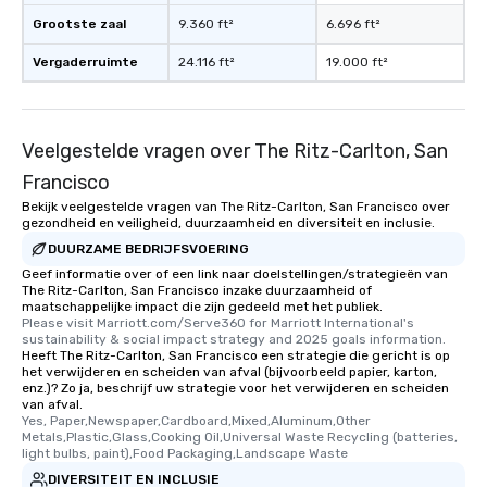
Grootste zaal
9.360 ft²
6.696 ft²
Vergaderruimte
24.116 ft²
19.000 ft²
Veelgestelde vragen over The Ritz-Carlton, San
Francisco
Bekijk veelgestelde vragen van The Ritz-Carlton, San Francisco over
gezondheid en veiligheid, duurzaamheid en diversiteit en inclusie.
DUURZAME BEDRIJFSVOERING
Geef informatie over of een link naar doelstellingen/strategieën van
The Ritz-Carlton, San Francisco inzake duurzaamheid of
maatschappelijke impact die zijn gedeeld met het publiek.
Please visit Marriott.com/Serve360 for Marriott International's 
sustainability & social impact strategy and 2025 goals information.
Heeft The Ritz-Carlton, San Francisco een strategie die gericht is op
het verwijderen en scheiden van afval (bijvoorbeeld papier, karton,
enz.)? Zo ja, beschrijf uw strategie voor het verwijderen en scheiden
van afval.
Yes, Paper,Newspaper,Cardboard,Mixed,Aluminum,Other 
Metals,Plastic,Glass,Cooking Oil,Universal Waste Recycling (batteries, 
light bulbs, paint),Food Packaging,Landscape Waste
DIVERSITEIT EN INCLUSIE