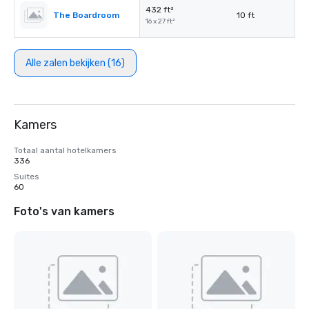
432 ft²
The Boardroom
10 ft
16 x 27 ft²
Alle zalen bekijken (16)
Kamers
Totaal aantal hotelkamers
336
Suites
60
Foto's van kamers