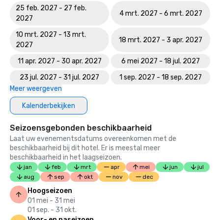
25 feb. 2027 - 27 feb.
4 mrt. 2027 - 6 mrt. 2027
2027
10 mrt. 2027 - 13 mrt.
18 mrt. 2027 - 3 apr. 2027
2027
11 apr. 2027 - 30 apr. 2027
6 mei 2027 - 18 jul. 2027
23 jul. 2027 - 31 jul. 2027
1 sep. 2027 - 18 sep. 2027
Meer weergeven
Kalenderbekijken
Seizoensgebonden beschikbaarheid
Laat uw evenementsdatums overeenkomen met de
beschikbaarheid bij dit hotel. Er is meestal meer
beschikbaarheid in het laagseizoen.
jan
feb
mrt
apr
mei
jun
jul
aug
sep
okt
nov
dec
Hoogseizoen
01 mei - 31 mei
01 sep. - 31 okt.
Voor- en naseizoen