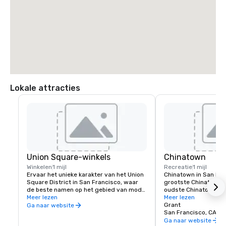
Lokale attracties
Union Square-winkels
Chinatown
Winkelen
1 mijl
Recreatie
1 mijl
Ervaar het unieke karakter van het Union 
Chinatown in San Fran
Square District in San Francisco, waar 
grootste Chinatown bu
de beste namen op het gebied van mode, 
oudste Chinatown in 
restaurants en theater te vinden zijn. 
Meer lezen
Uitgevonden in San F
Meer lezen
Union Square is een geweldige plek om 
hoe gelukskoekjes wo
Grant
Ga naar website
vrienden of familie te ontmoeten en te 
historische Golden G
San Francisco, CA, U
genieten van een dagje winkelen, 
Factory. Kom meer te
Ga naar website