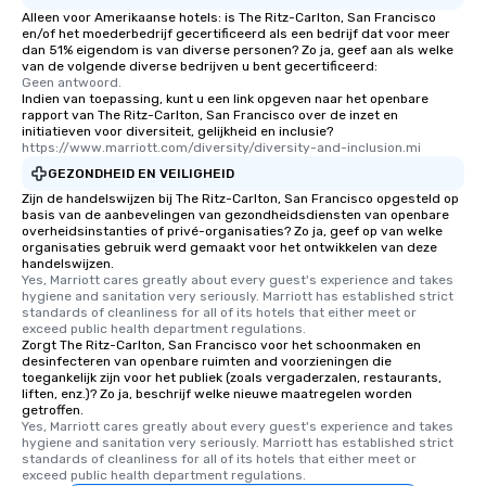
Alleen voor Amerikaanse hotels: is The Ritz-Carlton, San Francisco
en/of het moederbedrijf gecertificeerd als een bedrijf dat voor meer
dan 51% eigendom is van diverse personen? Zo ja, geef aan als welke
van de volgende diverse bedrijven u bent gecertificeerd:
Geen antwoord.
Indien van toepassing, kunt u een link opgeven naar het openbare
rapport van The Ritz-Carlton, San Francisco over de inzet en
initiatieven voor diversiteit, gelijkheid en inclusie?
https://www.marriott.com/diversity/diversity-and-inclusion.mi
GEZONDHEID EN VEILIGHEID
Zijn de handelswijzen bij The Ritz-Carlton, San Francisco opgesteld op
basis van de aanbevelingen van gezondheidsdiensten van openbare
overheidsinstanties of privé-organisaties? Zo ja, geef op van welke
organisaties gebruik werd gemaakt voor het ontwikkelen van deze
handelswijzen.
Yes, Marriott cares greatly about every guest's experience and takes 
hygiene and sanitation very seriously. Marriott has established strict 
standards of cleanliness for all of its hotels that either meet or 
exceed public health department regulations. 
Zorgt The Ritz-Carlton, San Francisco voor het schoonmaken en
desinfecteren van openbare ruimten and voorzieningen die
toegankelijk zijn voor het publiek (zoals vergaderzalen, restaurants,
liften, enz.)? Zo ja, beschrijf welke nieuwe maatregelen worden
getroffen.
Yes, Marriott cares greatly about every guest's experience and takes 
hygiene and sanitation very seriously. Marriott has established strict 
standards of cleanliness for all of its hotels that either meet or 
exceed public health department regulations. 