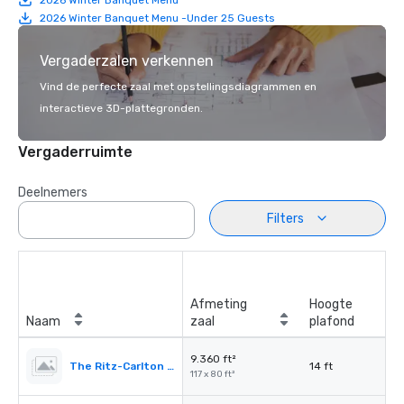
2026 Winter Banquet Menu -Under 25 Guests
Vergaderzalen verkennen
Vind de perfecte zaal met opstellingsdiagrammen en
interactieve 3D-plattegronden.
Vergaderruimte
Deelnemers
Filters
Afmeting
Hoogte
Naam
zaal
plafond
9.360 ft²
The Ritz-Carlton Ballroom
14 ft
117 x 80 ft²