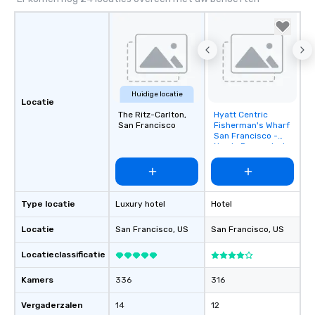
Huidige locatie
Locatie
The Ritz-Carlton,
Hyatt Centric
Removed from
San Francisco
Fisherman's Wharf
favorites
San Francisco -
Newly Renovated
Type locatie
Luxury hotel
Hotel
Locatie
San Francisco
, US
San Francisco
, US
Locatieclassificatie
Kamers
336
316
Vergaderzalen
14
12