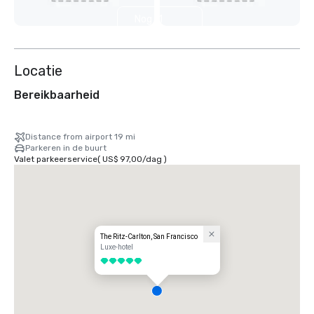
Nog 11
weergeven
Locatie
Bereikbaarheid
Distance from airport 19 mi
Parkeren in de buurt
Valet parkeerservice
(
US$ 97,00
/
dag
)
The Ritz-Carlton, San Francisco
Luxe-hotel
5 van 5