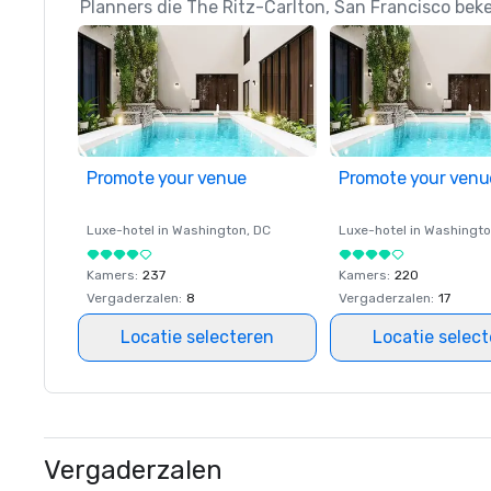
Planners die The Ritz-Carlton, San Francisco bek
Promote your venue
Promote your venu
Luxe-hotel in
Washington
, DC
Luxe-hotel in
Washingt
Kamers
:
237
Kamers
:
220
Vergaderzalen
:
8
Vergaderzalen
:
17
Locatie selecteren
Locatie selec
Vergaderzalen