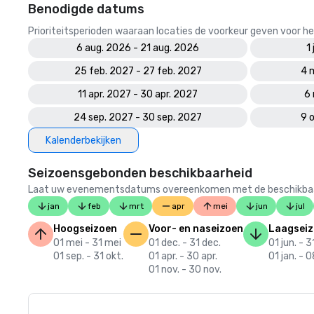
Benodigde datums
Prioriteitsperioden waaraan locaties de voorkeur geven voor
6 aug. 2026 - 21 aug. 2026
1
25 feb. 2027 - 27 feb. 2027
4 
11 apr. 2027 - 30 apr. 2027
6 
24 sep. 2027 - 30 sep. 2027
9 
Kalenderbekijken
Seizoensgebonden beschikbaarheid
Laat uw evenementsdatums overeenkomen met de beschikbaarheid
jan
feb
mrt
apr
mei
jun
jul
Hoogseizoen
Voor- en naseizoen
Laagsei
01 mei - 31 mei
01 dec. - 31 dec.
01 jun. - 3
01 sep. - 31 okt.
01 apr. - 30 apr.
01 jan. - 
01 nov. - 30 nov.