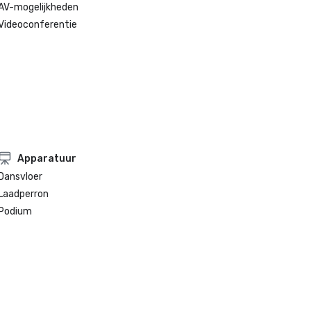
AV-mogelijkheden
Videoconferentie
Apparatuur
Dansvloer
Laadperron
Podium