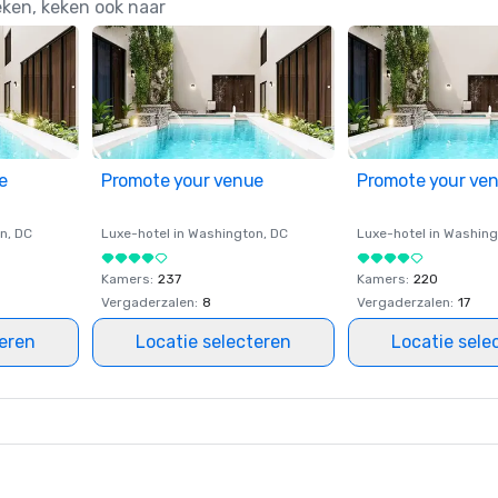
eken, keken ook naar
e
Promote your venue
Promote your ve
on
, DC
Luxe-hotel in
Washington
, DC
Luxe-hotel in
Washing
Kamers
:
237
Kamers
:
220
Vergaderzalen
:
8
Vergaderzalen
:
17
teren
Locatie selecteren
Locatie sele