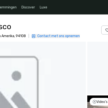
temmingen
Discover
Luxe
isco
n Amerika, 94108
|
Contact met ons opnemen
Video's