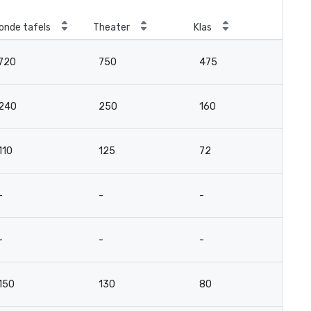
onde tafels
Theater
Klas
Ver
720
750
475
10
240
250
160
6
110
125
72
3
-
-
-
-
-
-
-
-
150
130
80
5