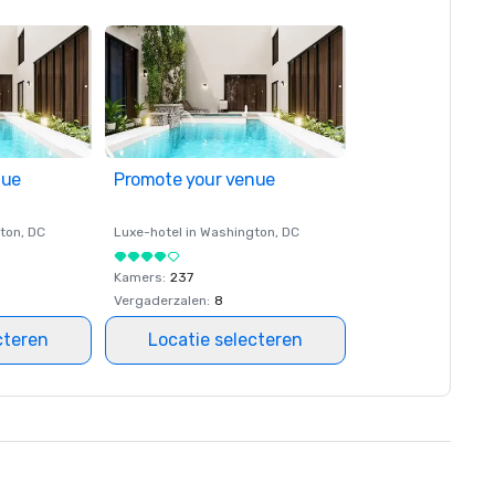
nue
Promote your venue
ton
, DC
Luxe-hotel in
Washington
, DC
Kamers
:
237
Vergaderzalen
:
8
cteren
Locatie selecteren