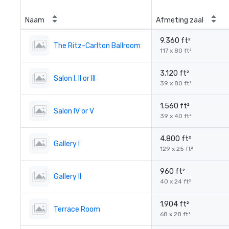
Naam
Afmeting zaal
9.360 ft²
The Ritz-Carlton Ballroom
117 x 80 ft²
3.120 ft²
Salon I, II or III
39 x 80 ft²
1.560 ft²
Salon IV or V
39 x 40 ft²
4.800 ft²
Gallery I
129 x 25 ft²
960 ft²
Gallery II
40 x 24 ft²
1.904 ft²
Terrace Room
68 x 28 ft²