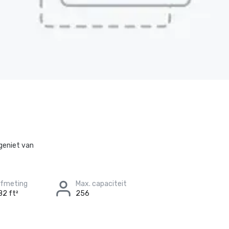
 geniet van
afmeting
Max. capaciteit
82 ft²
256