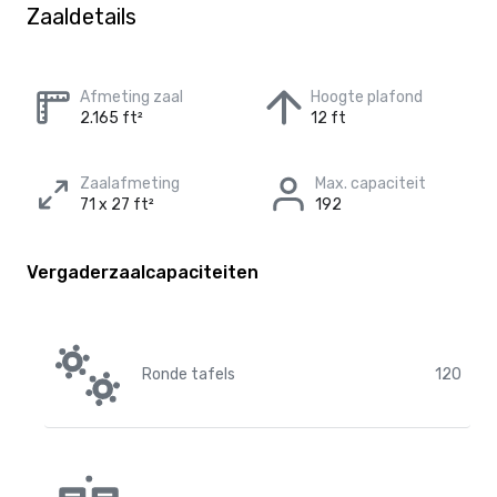
Zaaldetails
Afmeting zaal
Hoogte plafond
2.165 ft²
12 ft
Zaalafmeting
Max. capaciteit
71 x 27 ft²
192
Vergaderzaalcapaciteiten
Ronde tafels
120