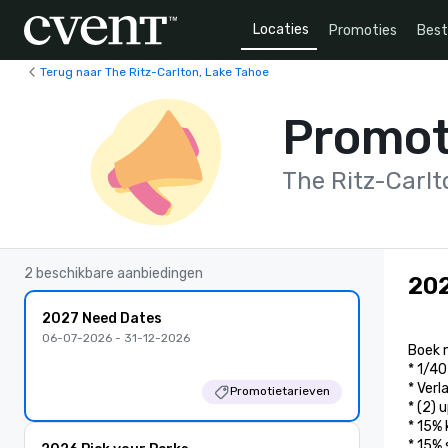
Locaties
Promoties
Bes
Terug naar The Ritz-Carlton, Lake Tahoe
Promot
The Ritz-Carlt
2 beschikbare aanbiedingen
202
2027 Need Dates
06-07-2026 - 31-12-2026
Boek m
* 1/40
* Verl
Promotietarieven
* (2) 
* 15% 
* 15% 