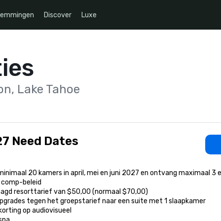
temmingen
Discover
Luxe
ies
on, Lake Tahoe
7 Need Dates
inimaal 20 kamers in april, mei en juni 2027 en ontvang maximaal 3 e
 comp-beleid

aagd resorttarief van $50,00 (normaal $70,00)

upgrades tegen het groepstarief naar een suite met 1 slaapkamer

korting op audiovisueel

spa
