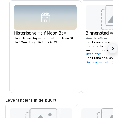
Historische Half Moon Bay
Binnenstad van
Halve Moon Bay in het centrum, Main St.
Winkelen
35 min
Half Moon Bay, CA, US 94019
San Francisco is een 
toeristische bestemm
koele zomers, mist, st
heuvels, eclectische 
Meer lezen
architectuur, en bez
San Francisco, CA, U
waaronder de Golden 
Ga naar website
kabelbanen, de voorm
op Alcatraz Island, wi
Square en de wijk Ch
Leveranciers in de buurt