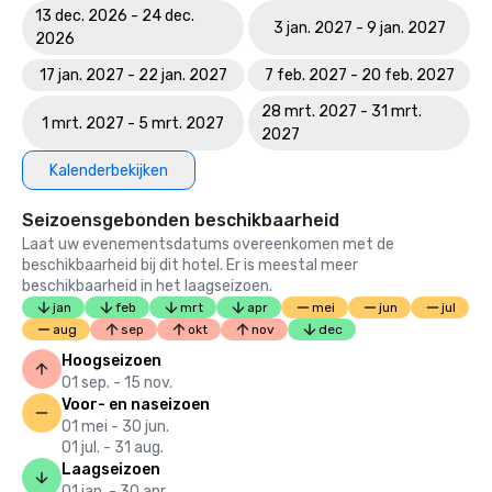
13 dec. 2026 - 24 dec.
3 jan. 2027 - 9 jan. 2027
2026
17 jan. 2027 - 22 jan. 2027
7 feb. 2027 - 20 feb. 2027
28 mrt. 2027 - 31 mrt.
1 mrt. 2027 - 5 mrt. 2027
2027
Kalenderbekijken
Seizoensgebonden beschikbaarheid
Laat uw evenementsdatums overeenkomen met de
beschikbaarheid bij dit hotel. Er is meestal meer
beschikbaarheid in het laagseizoen.
jan
feb
mrt
apr
mei
jun
jul
aug
sep
okt
nov
dec
Hoogseizoen
01 sep. - 15 nov.
Voor- en naseizoen
01 mei - 30 jun.
01 jul. - 31 aug.
Laagseizoen
01 jan. - 30 apr.