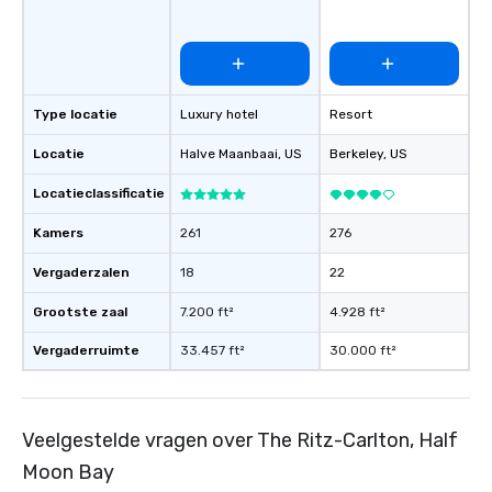
Type locatie
Luxury hotel
Resort
Locatie
Halve Maanbaai
, US
Berkeley
, US
Locatieclassificatie
Kamers
261
276
Vergaderzalen
18
22
Grootste zaal
7.200 ft²
4.928 ft²
Vergaderruimte
33.457 ft²
30.000 ft²
Veelgestelde vragen over The Ritz-Carlton, Half
Moon Bay