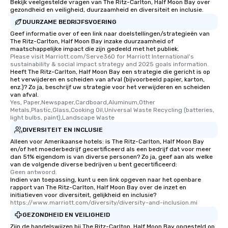
Bekijk veelgestelde vragen van The Ritz-Carlton, Half Moon Bay over
gezondheid en veiligheid, duurzaamheid en diversiteit en inclusie.
DUURZAME BEDRIJFSVOERING
Geef informatie over of een link naar doelstellingen/strategieën van
The Ritz-Carlton, Half Moon Bay inzake duurzaamheid of
maatschappelijke impact die zijn gedeeld met het publiek.
Please visit Marriott.com/Serve360 for Marriott International's 
sustainability & social impact strategy and 2025 goals information.
Heeft The Ritz-Carlton, Half Moon Bay een strategie die gericht is op
het verwijderen en scheiden van afval (bijvoorbeeld papier, karton,
enz.)? Zo ja, beschrijf uw strategie voor het verwijderen en scheiden
van afval.
Yes, Paper,Newspaper,Cardboard,Aluminum,Other 
Metals,Plastic,Glass,Cooking Oil,Universal Waste Recycling (batteries, 
light bulbs, paint),Landscape Waste
DIVERSITEIT EN INCLUSIE
Alleen voor Amerikaanse hotels: is The Ritz-Carlton, Half Moon Bay
en/of het moederbedrijf gecertificeerd als een bedrijf dat voor meer
dan 51% eigendom is van diverse personen? Zo ja, geef aan als welke
van de volgende diverse bedrijven u bent gecertificeerd:
Geen antwoord.
Indien van toepassing, kunt u een link opgeven naar het openbare
rapport van The Ritz-Carlton, Half Moon Bay over de inzet en
initiatieven voor diversiteit, gelijkheid en inclusie?
https://www.marriott.com/diversity/diversity-and-inclusion.mi
GEZONDHEID EN VEILIGHEID
Zijn de handelswijzen bij The Ritz-Carlton, Half Moon Bay opgesteld op