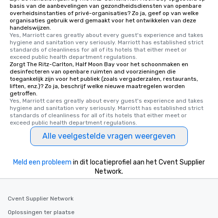
basis van de aanbevelingen van gezondheidsdiensten van openbare
overheidsinstanties of privé-organisaties? Zo ja, geef op van welke
organisaties gebruik werd gemaakt voor het ontwikkelen van deze
handelswijzen.
Yes, Marriott cares greatly about every guest's experience and takes 
hygiene and sanitation very seriously. Marriott has established strict 
standards of cleanliness for all of its hotels that either meet or 
exceed public health department regulations. 
Zorgt The Ritz-Carlton, Half Moon Bay voor het schoonmaken en
desinfecteren van openbare ruimten and voorzieningen die
toegankelijk zijn voor het publiek (zoals vergaderzalen, restaurants,
liften, enz.)? Zo ja, beschrijf welke nieuwe maatregelen worden
getroffen.
Yes, Marriott cares greatly about every guest's experience and takes 
hygiene and sanitation very seriously. Marriott has established strict 
standards of cleanliness for all of its hotels that either meet or 
exceed public health department regulations. 
Alle veelgestelde vragen weergeven
Meld een probleem
in dit locatieprofiel aan het Cvent Supplier
Network.
Cvent Supplier Network
Oplossingen ter plaatse