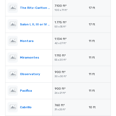
7.100 ft²
The Ritz-Carlton Ballroom
17 ft
100 x 71 ft²
1.775 ft²
Salon I, II, III or IV (Ballroom)
17 ft
50 x 35 ft²
1.134 ft²
Montara
11 ft
42 x 27 ft²
1.110 ft²
Miramontes
11 ft
55 x 20 ft²
900 ft²
Observatory
11 ft
30 x 30 ft²
900 ft²
Pacifica
11 ft
26 x 21 ft²
760 ft²
Cabrillo
10 ft
31 x 25 ft²