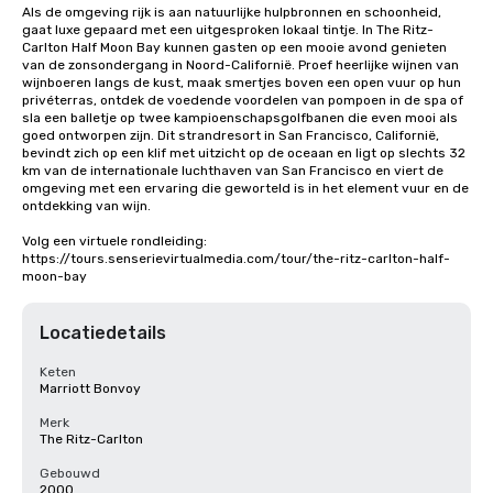
Als de omgeving rijk is aan natuurlijke hulpbronnen en schoonheid, 
gaat luxe gepaard met een uitgesproken lokaal tintje. In The Ritz-
Carlton Half Moon Bay kunnen gasten op een mooie avond genieten 
van de zonsondergang in Noord-Californië. Proef heerlijke wijnen van 
wijnboeren langs de kust, maak smertjes boven een open vuur op hun 
privéterras, ontdek de voedende voordelen van pompoen in de spa of 
sla een balletje op twee kampioenschapsgolfbanen die even mooi als 
goed ontworpen zijn. Dit strandresort in San Francisco, Californië, 
bevindt zich op een klif met uitzicht op de oceaan en ligt op slechts 32 
km van de internationale luchthaven van San Francisco en viert de 
omgeving met een ervaring die geworteld is in het element vuur en de 
ontdekking van wijn.

Volg een virtuele rondleiding: 
https://tours.senserievirtualmedia.com/tour/the-ritz-carlton-half-
moon-bay
Locatiedetails
Keten
Marriott Bonvoy
Merk
The Ritz-Carlton
Gebouwd
2000