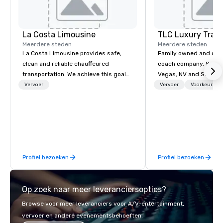
La Costa Limousine
TLC Luxury Trans
Meerdere steden
Meerdere steden
La Costa Limousine provides safe,
Family owned and ope
clean and reliable chauffeured
coach company. Servin
transportation. We achieve this goal
Vegas, NV and Souther
with highly trained chauffeurs, the
areas. Please visit our
Vervoer
Vervoer
Voorkeursme
newest vehicles available and a
more information about
commitment to Five Star service. The
services.
difference between La Costa
Limousine and other companies can
be explained using one word – quality.
From our perfectly maintained fleet of
Profiel bezoeken
Profiel bezoeken
late model luxury vehicles to the
highly experienced and professional
team of chauffeurs and support staff;
Op zoek naar meer leveranciersopties?
you will know quality when you travel
with La Costa Limousine.
Browse voor meer leveranciers voor A/V, entertainment,
vervoer en andere evenementsbehoeften.