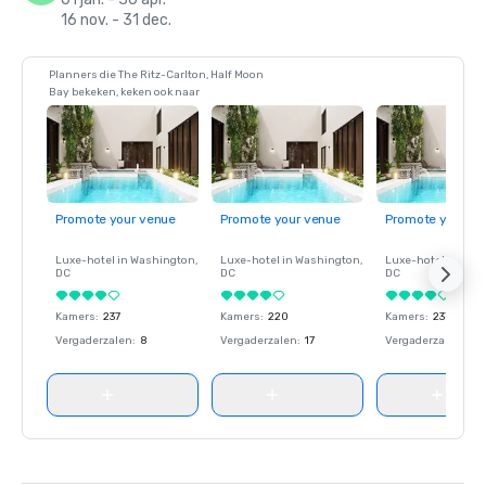
16 nov. - 31 dec.
Planners die The Ritz-Carlton, Half Moon
Bay bekeken, keken ook naar
Promote your venue
Promote your venue
Promote your ve
Luxe-hotel in
Washington
,
Luxe-hotel in
Washington
,
Luxe-hotel in
Wash
DC
DC
DC
Kamers
:
237
Kamers
:
220
Kamers
:
237
Vergaderzalen
:
8
Vergaderzalen
:
17
Vergaderzalen
:
8