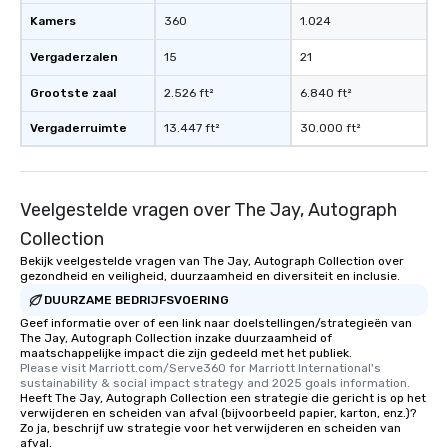
What’s more, your gro
Kamers
360
1.024
a special warm welcom
from the restaurant c
Vergaderzalen
15
21
be printed featuring yo
which can be an added 
Grootste zaal
2.526 ft²
6.840 ft²
those Instagram mome
Vergaderruimte
13.447 ft²
30.000 ft²
For added ease, we ca
transportation pick-up
as well as an event ph
for groups that desire 
Veelgestelde vragen over The Jay, Autograph
experience, we can als
an evening helicopter 
Collection
glittering lights of The S
Bekijk veelgestelde vragen van The Jay, Autograph Collection over
gezondheid en veiligheid, duurzaamheid en diversiteit en inclusie.
Memorable Experience f
Smacking Foodie Tours
DUURZAME BEDRIJFSVOERING
to gather and dine tha
Geef informatie over of een link naar doelstellingen/strategieën van
The Jay, Autograph Collection inzake duurzaamheid of
experienced, and all ar
maatschappelijke impact die zijn gedeeld met het publiek.
remember. Our one-of-
Please visit Marriott.com/Serve360 for Marriott International's 
are special, from the fi
sustainability & social impact strategy and 2025 goals information.
Heeft The Jay, Autograph Collection een strategie die gericht is op het
last. It’s an experienc
verwijderen en scheiden van afval (bijvoorbeeld papier, karton, enz.)?
will reminisce about lo
Zo ja, beschrijf uw strategie voor het verwijderen en scheiden van
afval.
leave. Location, Location, Location