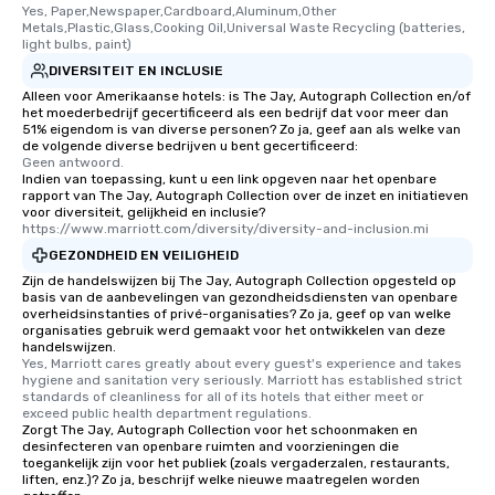
Yes, Paper,Newspaper,Cardboard,Aluminum,Other 
One of the best reason
Metals,Plastic,Glass,Cooking Oil,Universal Waste Recycling (batteries, 
convenient and efficie
light bulbs, paint)
experience is designed
DIVERSITEIT EN INCLUSIE
restaurants are within
Alleen voor Amerikaanse hotels: is The Jay, Autograph Collection en/of
walking distance of ea
het moederbedrijf gecertificeerd als een bedrijf dat voor meer dan
51% eigendom is van diverse personen? Zo ja, geef aan als welke van
short stroll allows you
de volgende diverse bedrijven u bent gecertificeerd:
members a chance to 
Geen antwoord.
Indien van toepassing, kunt u een link opgeven naar het openbare
networking opportunit
rapport van The Jay, Autograph Collection over de inzet en initiatieven
heading to the next pl
voor diversiteit, gelijkheid en inclusie?
itinerary. You Get a Dinner and a Show
https://www.marriott.com/diversity/diversity-and-inclusion.mi
Our tours offer an exqu
GEZONDHEID EN VEILIGHEID
entertainment. All tour
Zijn de handelswijzen bij The Jay, Autograph Collection opgesteld op
basis van de aanbevelingen van gezondheidsdiensten van openbare
knowledgeable, profes
overheidsinstanties of privé-organisaties? Zo ja, geef op van welke
who leads the group on
organisaties gebruik werd gemaakt voor het ontwikkelen van deze
offering engaging tidb
handelswijzen.
Yes, Marriott cares greatly about every guest's experience and takes 
fascinating stories. S
hygiene and sanitation very seriously. Marriott has established strict 
interactive experience
standards of cleanliness for all of its hotels that either meet or 
exceed public health department regulations. 
along the way exclusive
Zorgt The Jay, Autograph Collection voor het schoonmaken en
ensuring there is neve
desinfecteren van openbare ruimten and voorzieningen die
Different Types of Cuis
toegankelijk zijn voor het publiek (zoals vergaderzalen, restaurants,
liften, enz.)? Zo ja, beschrijf welke nieuwe maatregelen worden
experiences offer the a