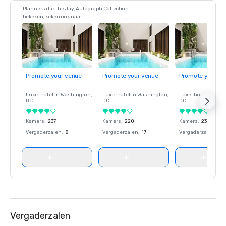
Planners die The Jay, Autograph Collection
bekeken, keken ook naar
Promote your venue
Promote your venue
Promote your ve
Luxe-hotel in
Washington
,
Luxe-hotel in
Washington
,
Luxe-hotel in
Wash
DC
DC
DC
Kamers
:
237
Kamers
:
220
Kamers
:
237
Vergaderzalen
:
8
Vergaderzalen
:
17
Vergaderzalen
:
8
Vergaderzalen