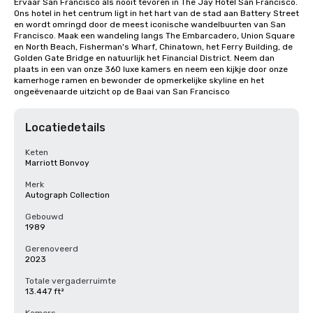
Ervaar San Francisco als nooit tevoren in The Jay Hotel San Francisco. 
Ons hotel in het centrum ligt in het hart van de stad aan Battery Street 
en wordt omringd door de meest iconische wandelbuurten van San 
Francisco. Maak een wandeling langs The Embarcadero, Union Square 
en North Beach, Fisherman's Wharf, Chinatown, het Ferry Building, de 
Golden Gate Bridge en natuurlijk het Financial District. Neem dan 
plaats in een van onze 360 luxe kamers en neem een kijkje door onze 
kamerhoge ramen en bewonder de opmerkelijke skyline en het 
ongeëvenaarde uitzicht op de Baai van San Francisco
Locatiedetails
Keten
Marriott Bonvoy
Merk
Autograph Collection
Gebouwd
1989
Gerenoveerd
2023
Totale vergaderruimte
13.447 ft²