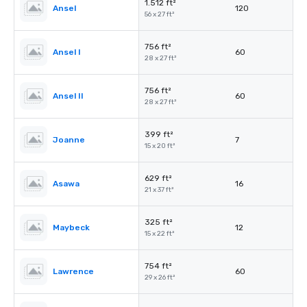
1.512 ft²
Ansel
120
56 x 27 ft²
756 ft²
Ansel I
60
28 x 27 ft²
756 ft²
Ansel II
60
28 x 27 ft²
399 ft²
Joanne
7
15 x 20 ft²
629 ft²
Asawa
16
21 x 37 ft²
325 ft²
Maybeck
12
15 x 22 ft²
754 ft²
Lawrence
60
29 x 26 ft²