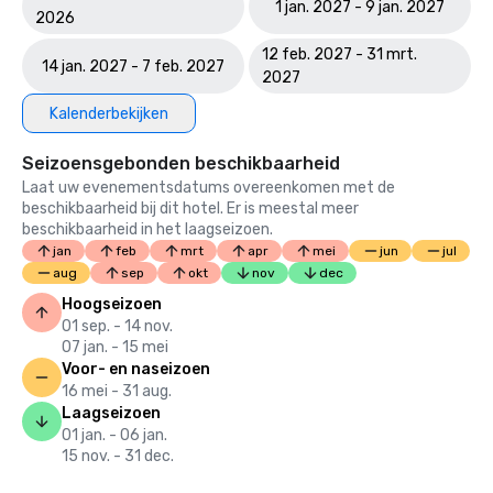
1 jan. 2027 - 9 jan. 2027
2026
12 feb. 2027 - 31 mrt.
14 jan. 2027 - 7 feb. 2027
2027
Kalenderbekijken
Seizoensgebonden beschikbaarheid
Laat uw evenementsdatums overeenkomen met de
beschikbaarheid bij dit hotel. Er is meestal meer
beschikbaarheid in het laagseizoen.
jan
feb
mrt
apr
mei
jun
jul
aug
sep
okt
nov
dec
Hoogseizoen
01 sep. - 14 nov.
07 jan. - 15 mei
Voor- en naseizoen
16 mei - 31 aug.
Laagseizoen
01 jan. - 06 jan.
15 nov. - 31 dec.