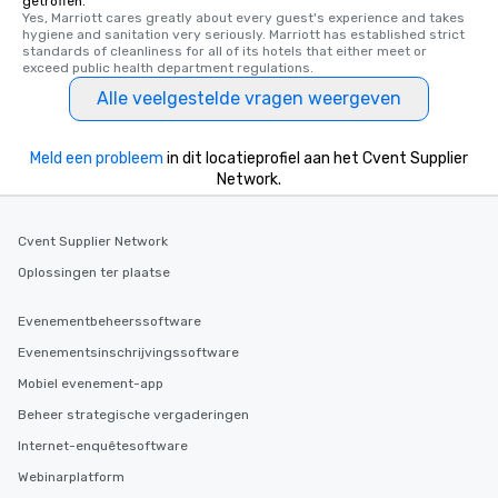
getroffen.
several renowned rest
Yes, Marriott cares greatly about every guest's experience and takes 
hygiene and sanitation very seriously. Marriott has established strict 
convenient outing, inc
standards of cleanliness for all of its hotels that either meet or 
and your guests might
exceed public health department regulations. 
discovered otherwise 
Alle veelgestelde vragen weergeven
at a typical corporate 
a way to try some of t
in the city and dive in
Meld een probleem
in dit locatieprofiel aan het Cvent Supplier
cuisines and dishes. Al
Network.
selected dishes are cu
high standards to ensu
Cvent Supplier Network
delight any palate. Tours Available
from Day to Night With
Oplossingen ter plaatse
group experience, bookin
key. Whether you desir
Evenementbeheerssoftware
business hours or earl
Evenementsinschrijvingssoftware
after work, we can coo
Mobiel evenement-app
you to provide options 
needs. Go for as Long or as Short as
Beheer strategische vergaderingen
You Like Along with fle
Internet-enquêtesoftware
scheduling, Lip Smack
Webinarplatform
Tours also provides a 