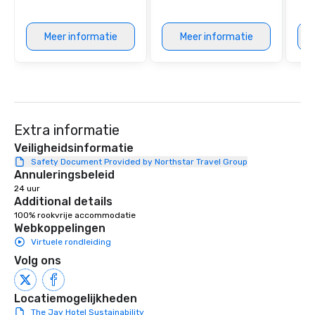
provides guests a sign
at various stops. Build Your Network
Meer informatie
Meer informatie
Our exclusive experien
ultimate networking op
a typical sit-down dinn
to engage the person t
right of you. Because 
place at multiple resta
Extra informatie
walking in between, th
countless opportunitie
Veiligheidsinformatie
with different people 
Safety Document Provided by Northstar Travel Group
Annuleringsbeleid
down at each venue a
24 uur
traverse along the way
Additional details
experiences not only 
100% rookvrije accommodatie
ways to network, but a
Webkoppelingen
way to do so. Large Groups Welcome
Virtuele rondleiding
Lip Smacking Foodie To
Volg ons
groups, small or large.
experiences can acc
groups from as few as
Locatiemogelijkheden
as 500 guests, making
The Jay Hotel Sustainability