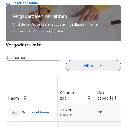
Catering Menus
Vergaderzalen verkennen
Vind de perfecte zaal met opstellingsdiagrammen en
interactieve 3D-plattegronden.
Vergaderruimte
Deelnemers
Filters
Afmeting
Max.
Naam
zaal
capaciteit
1.152 ft²
2nd Level Foyer
110
36 x 36 ft²