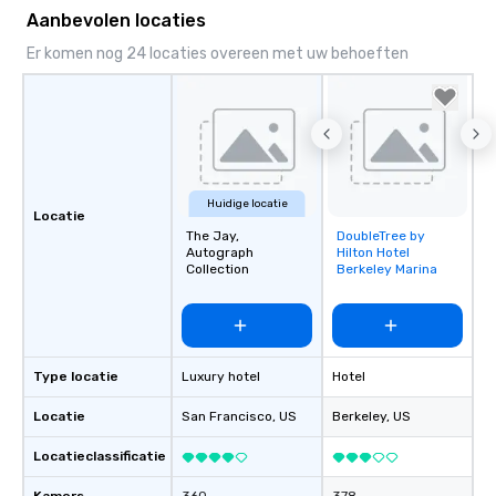
Aanbevolen locaties
Er komen nog 24 locaties overeen met uw behoeften
Huidige locatie
Locatie
The Jay,
DoubleTree by
Removed from
Autograph
Hilton Hotel
favorites
Collection
Berkeley Marina
Type locatie
Luxury hotel
Hotel
Locatie
San Francisco
, US
Berkeley
, US
Locatieclassificatie