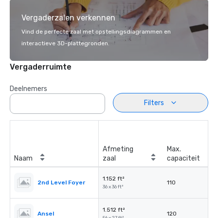
Vergaderzalen verkennen
Vind de perfecte zaal met opstellingsdiagrammen en
interactieve 3D-plattegronden.
Vergaderruimte
Deelnemers
Filters
Afmeting
Max.
Naam
zaal
capaciteit
1.152 ft²
2nd Level Foyer
110
36 x 36 ft²
1.512 ft²
Ansel
120