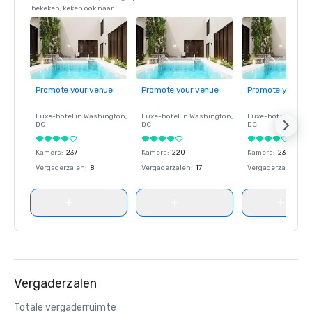
bekeken, keken ook naar
Promote your venue
Promote your venue
Promote your ve
Luxe-hotel in
Washington
,
Luxe-hotel in
Washington
,
Luxe-hotel in
Wash
DC
DC
DC
Kamers
:
237
Kamers
:
220
Kamers
:
237
Vergaderzalen
:
8
Vergaderzalen
:
17
Vergaderzalen
:
8
Vergaderzalen
Totale vergaderruimte