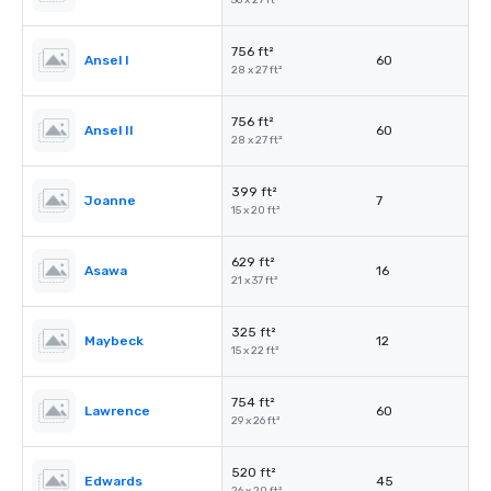
56 x 27 ft²
756 ft²
Ansel I
60
28 x 27 ft²
756 ft²
Ansel II
60
28 x 27 ft²
399 ft²
Joanne
7
15 x 20 ft²
629 ft²
Asawa
16
21 x 37 ft²
325 ft²
Maybeck
12
15 x 22 ft²
754 ft²
Lawrence
60
29 x 26 ft²
520 ft²
Edwards
45