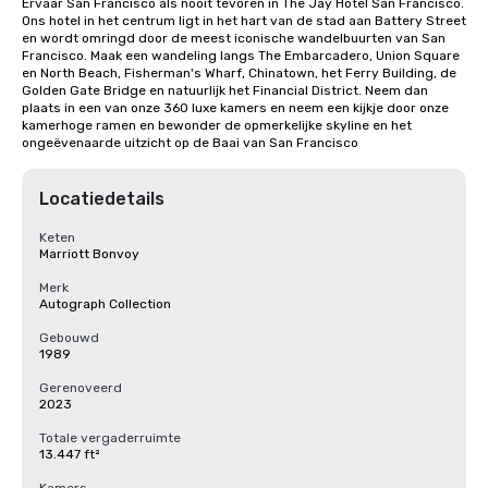
Ervaar San Francisco als nooit tevoren in The Jay Hotel San Francisco. 
Ons hotel in het centrum ligt in het hart van de stad aan Battery Street 
en wordt omringd door de meest iconische wandelbuurten van San 
Francisco. Maak een wandeling langs The Embarcadero, Union Square 
en North Beach, Fisherman's Wharf, Chinatown, het Ferry Building, de 
Golden Gate Bridge en natuurlijk het Financial District. Neem dan 
plaats in een van onze 360 luxe kamers en neem een kijkje door onze 
kamerhoge ramen en bewonder de opmerkelijke skyline en het 
ongeëvenaarde uitzicht op de Baai van San Francisco
Locatiedetails
Keten
Marriott Bonvoy
Merk
Autograph Collection
Gebouwd
1989
Gerenoveerd
2023
Totale vergaderruimte
13.447 ft²