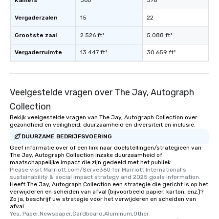
Kamers
360
378
Vergaderzalen
15
22
Grootste zaal
2.526 ft²
5.088 ft²
Vergaderruimte
13.447 ft²
30.659 ft²
Veelgestelde vragen over The Jay, Autograph
Collection
Bekijk veelgestelde vragen van The Jay, Autograph Collection over
gezondheid en veiligheid, duurzaamheid en diversiteit en inclusie.
DUURZAME BEDRIJFSVOERING
Geef informatie over of een link naar doelstellingen/strategieën van
The Jay, Autograph Collection inzake duurzaamheid of
maatschappelijke impact die zijn gedeeld met het publiek.
Please visit Marriott.com/Serve360 for Marriott International's 
sustainability & social impact strategy and 2025 goals information.
Heeft The Jay, Autograph Collection een strategie die gericht is op het
verwijderen en scheiden van afval (bijvoorbeeld papier, karton, enz.)?
Zo ja, beschrijf uw strategie voor het verwijderen en scheiden van
afval.
Yes, Paper,Newspaper,Cardboard,Aluminum,Other 