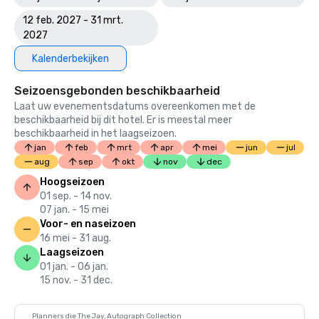
12 feb. 2027 - 31 mrt.
2027
Kalenderbekijken
Seizoensgebonden beschikbaarheid
Laat uw evenementsdatums overeenkomen met de
beschikbaarheid bij dit hotel. Er is meestal meer
beschikbaarheid in het laagseizoen.
jan
feb
mrt
apr
mei
jun
jul
aug
sep
okt
nov
dec
Hoogseizoen
01 sep. - 14 nov.
07 jan. - 15 mei
Voor- en naseizoen
16 mei - 31 aug.
Laagseizoen
01 jan. - 06 jan.
15 nov. - 31 dec.
Planners die The Jay, Autograph Collection