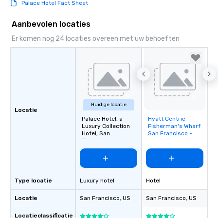
Palace Hotel Fact Sheet
Smacking Foodie Tours
group members never 
Aanbevolen locaties
about waiting in line to
restaurant or being sh
Er komen nog 24 locaties overeen met uw behoeften
than desirable table. O
everyone is treated lik
immediate seating upon
What’s more, your gro
a special warm welcom
from the restaurant c
Huidige locatie
be printed featuring yo
Locatie
Palace Hotel, a
Hyatt Centric
Removed from
which can be an added 
Luxury Collection
Fisherman's Wharf
favorites
those Instagram mome
Hotel, San
San Francisco -
For added ease, we ca
Francisco
Newly Renovated
transportation pick-up
as well as an event ph
for groups that desire 
experience, we can als
Type locatie
Luxury hotel
Hotel
an evening helicopter 
Locatie
San Francisco
, US
San Francisco
, US
glittering lights of The S
Memorable Experience f
Locatieclassificatie