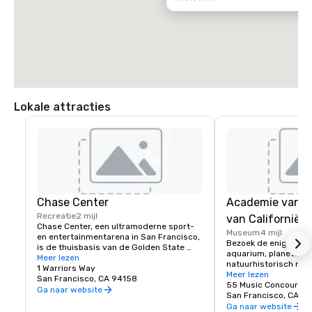
Lokale attracties
Chase Center
Academie van 
Recreatie
2 mijl
van Californië
Chase Center, een ultramoderne sport- 
Museum
4 mijl
en entertainmentarena in San Francisco, 
Bezoek de enige plek
is de thuisbasis van de Golden State 
aquarium, planetariu
Warriors en bijna 200 evenementen per 
Meer lezen
natuurhistorisch mus
jaar.
1 Warriors Way
onder één levend dak
Meer lezen
San Francisco, CA 94158
55 Music Concourse 
Ga naar website
San Francisco, CA 94
Ga naar website