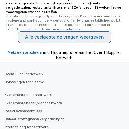
voorzieningen die toegankelijk zijn voor het publiek (zoals
business hours or earl
vergaderzalen, restaurants, liften, enz.)? Zo ja, beschrijf welke nieuwe
after work, we can coo
maatregelen worden getroffen.
you to provide options 
Yes, Marriott cares greatly about every guest's experience and takes 
hygiene and sanitation very seriously. Marriott has established strict 
needs. Go for as Long or as Short as
standards of cleanliness for all of its hotels that either meet or 
You Like Along with fle
exceed public health department regulations. 
scheduling, Lip Smack
Alle veelgestelde vragen weergeven
Tours also provides a 
durations. Our shortes
Meld een probleem
in dit locatieprofiel aan het Cvent Supplier
2.5 hours; our longest 
Network.
hours, with optional 
incentives.
Cvent Supplier Network
Oplossingen ter plaatse
Evenementbeheerssoftware
Evenementsinschrijvingssoftware
Mobiel evenement-app
Beheer strategische vergaderingen
Internet-enquêtesoftware