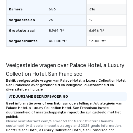
Smacking Foodie Tours
to gather and dine tha
Kamers
556
316
experienced, and all ar
Vergaderzalen
26
12
remember. Our one-of-
are special, from the fi
Grootste zaal
8.964 ft²
6.696 ft²
last. It’s an experienc
will reminisce about lo
Vergaderruimte
45.000 ft²
19.000 ft²
leave. Location, Location, Location
One of the best reason
convenient and efficie
Veelgestelde vragen over Palace Hotel, a Luxury
experience is designed
restaurants are within
Collection Hotel, San Francisco
walking distance of ea
Bekijk veelgestelde vragen van Palace Hotel, a Luxury Collection Hotel,
short stroll allows you
San Francisco over gezondheid en veiligheid, duurzaamheid en
members a chance to 
diversiteit en inclusie.
networking opportunit
DUURZAME BEDRIJFSVOERING
heading to the next pl
Geef informatie over of een link naar doelstellingen/strategieën van
Palace Hotel, a Luxury Collection Hotel, San Francisco inzake
itinerary. You Get a Dinner and a Show
duurzaamheid of maatschappelijke impact die zijn gedeeld met het
Our tours offer an exqu
publiek.
entertainment. All tour
Please visit Marriott.com/Serve360 for Marriott International's 
sustainability & social impact strategy and 2025 goals information.
knowledgeable, profes
Heeft Palace Hotel, a Luxury Collection Hotel, San Francisco een
who leads the group on