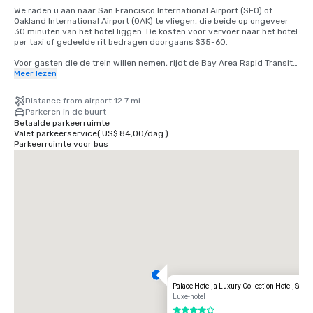
We raden u aan naar San Francisco International Airport (SFO) of 
Oakland International Airport (OAK) te vliegen, die beide op ongeveer 
30 minuten van het hotel liggen. De kosten voor vervoer naar het hotel 
per taxi of gedeelde rit bedragen doorgaans $35-60.

Voor gasten die de trein willen nemen, rijdt de Bay Area Rapid Transit 
(BART) elke 15-20 minuten tussen SFO en San Francisco. Stap gewoon 
Meer lezen
in een willekeurige trein naar San Francisco op het BART-station in de 
internationale terminal. Stap uit de trein bij Montgomery Street 
Distance from airport 12.7 mi
Station. Het Palace Hotel ligt op de hoek van Market en New 
Parkeren in de buurt
Montgomery Street, direct tegenover het treinstation. De totale 
Betaalde parkeerruimte
kosten bedragen $8,65. De reistijd is ongeveer 45 minuten.
Valet parkeerservice
(
US$ 84,00
/
dag
)
Parkeerruimte voor bus
Palace Hotel, a Luxury Collection Hotel, San 
Luxe-hotel
4 van 5