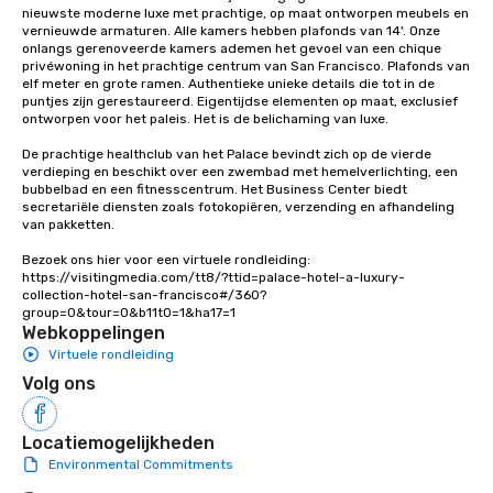
nieuwste moderne luxe met prachtige, op maat ontworpen meubels en 
ways to network, but a
vernieuwde armaturen. Alle kamers hebben plafonds van 14'. Onze 
way to do so. Large Groups Welcome
onlangs gerenoveerde kamers ademen het gevoel van een chique 
privéwoning in het prachtige centrum van San Francisco. Plafonds van 
Lip Smacking Foodie To
elf meter en grote ramen. Authentieke unieke details die tot in de 
groups, small or large.
puntjes zijn gerestaureerd. Eigentijdse elementen op maat, exclusief 
experiences can acc
ontworpen voor het paleis. Het is de belichaming van luxe. 

groups from as few as
De prachtige healthclub van het Palace bevindt zich op de vierde 
as 500 guests, making
verdieping en beschikt over een zwembad met hemelverlichting, een 
choice for any corpora
bubbelbad en een fitnesscentrum. Het Business Center biedt 
secretariële diensten zoals fotokopiëren, verzending en afhandeling 
Stress-Free Booking 
van pakketten.

a tour is stress-free a
enjoy the company of 
Bezoek ons hier voor een virtuele rondleiding: 
more easily. You’ll tak
https://visitingmedia.com/tt8/?ttid=palace-hotel-a-luxury-
collection-hotel-san-francisco#/360?
knowing that everythin
group=0&tour=0&b11t0=1&ha17=1
of from the moment the
Webkoppelingen
booked to the minute i
Virtuele rondleiding
Since the menu is alre
Volg ons
have nothing to worry 
remember to submit ah
date any dietary restr
Locatiemogelijkheden
allergies for anyone in
Environmental Commitments
Feel Like a VIP at Each