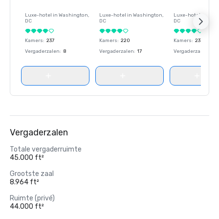
Luxe-hotel in
Washington
,
Luxe-hotel in
Washington
,
Luxe-hotel in
Wash
DC
DC
DC
Kamers
:
237
Kamers
:
220
Kamers
:
237
Vergaderzalen
:
8
Vergaderzalen
:
17
Vergaderzalen
:
8
Vergaderzalen
Totale vergaderruimte
45.000 ft²
Grootste zaal
8.964 ft²
Ruimte (privé)
44.000 ft²