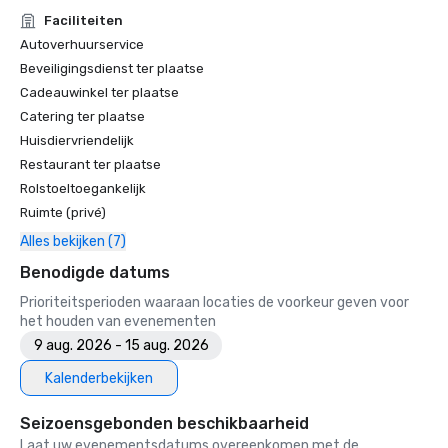
• SF Gate — Het beste van de Bay Area — 5 beste hotels 

Faciliteiten
• OpenTable — Een van de 12 mooiste restaurants in SF

Autoverhuurservice
• Travelers' Choice Awards - Beste van het beste

Beveiligingsdienst ter plaatse
• Bestemming die ik doe — Een van de 6 beste LGBTQ+-
Cadeauwinkel ter plaatse
trouwbestemmingen in de VS (toplijst)

Catering ter plaatse
• Insidehook — Beste hotelbar in SF

Huisdiervriendelijk
• SF Travel — Best beoordeelde luxe hotels in SF

• Timeout — Een van de beste luxe hotels in SF

Restaurant ter plaatse
Rolstoeltoegankelijk
2023

Ruimte (privé)
• Tophotel voor reizigers van Conde Nast

Alles bekijken (7)
• Tijdschrift voor reizen en vrije tijd - Beste hotel in SF

Benodigde datums
Prioriteitsperioden waaraan locaties de voorkeur geven voor
het houden van evenementen
9 aug. 2026 - 15 aug. 2026
Kalenderbekijken
Seizoensgebonden beschikbaarheid
Laat uw evenementsdatums overeenkomen met de