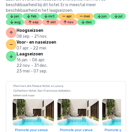
beschikbaarheid bij dit hotel. Er is meestal meer
beschikbaarheid in het laagseizoen.
jan
feb
mrt
apr
mei
jun
jul
aug
sep
okt
nov
dec
Hoogseizoen
08 sep. - 21 nov.
Voor- en naseizoen
07 apr. - 22 mei
Laagseizoen
16 jan. - 06 apr.
22 nov. - 31 dec.
23 mei - 07 sep.
Planners die Palace Hotel, a Luxury
Collection Hotel, San Francisco bekeken,
keken ook naar
Promote your venue
Promote your venue
Promote your ve