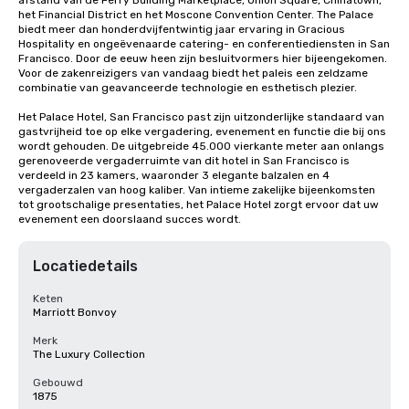
afstand van de Ferry Building Marketplace, Union Square, Chinatown, 
het Financial District en het Moscone Convention Center. The Palace 
biedt meer dan honderdvijfentwintig jaar ervaring in Gracious 
Hospitality en ongeëvenaarde catering- en conferentiediensten in San 
Francisco. Door de eeuw heen zijn besluitvormers hier bijeengekomen. 
Voor de zakenreizigers van vandaag biedt het paleis een zeldzame 
combinatie van geavanceerde technologie en esthetisch plezier.

Het Palace Hotel, San Francisco past zijn uitzonderlijke standaard van 
gastvrijheid toe op elke vergadering, evenement en functie die bij ons 
wordt gehouden. De uitgebreide 45.000 vierkante meter aan onlangs 
gerenoveerde vergaderruimte van dit hotel in San Francisco is 
verdeeld in 23 kamers, waaronder 3 elegante balzalen en 4 
vergaderzalen van hoog kaliber. Van intieme zakelijke bijeenkomsten 
tot grootschalige presentaties, het Palace Hotel zorgt ervoor dat uw 
evenement een doorslaand succes wordt.
Locatiedetails
Keten
Marriott Bonvoy
Merk
The Luxury Collection
Gebouwd
1875