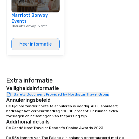
group is assured a top
experience with three 
Marriott Bonvoy
signature dishes at ea
Events
Our affordable tours a
Marriott Bonvoy Events
person with tax and gr
included. The only thi
are drinks. However, 
Meer informatie
package upgrade is ava
provides guests a sign
at various stops. Build Your Network
Our exclusive experien
ultimate networking op
Extra informatie
a typical sit-down dinn
to engage the person t
Veiligheidsinformatie
right of you. Because 
Safety Document Provided by Northstar Travel Group
Annuleringsbeleid
place at multiple resta
De tijd om zonder boete te annuleren is voorbij. Als u annuleert, 
walking in between, th
bedraagt het verbeurdbedrag 100,00 procent. Er kunnen extra 
countless opportunitie
toeslagen en belastingen van toepassing zijn.
with different people 
Additional details
down at each venue a
De Condé Nast Traveler Reader's Choice Awards 2023 

traverse along the way
De 556 kamers van The Palace zijn onlangs gerestaureerd met de 
experiences not only 