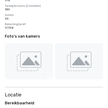
376
Tweepersoons (2 bedden)
180
Suites
56
Belastingtarief
17,75%
Foto's van kamers
Nog 4
weergeven
Locatie
Bereikbaarheid