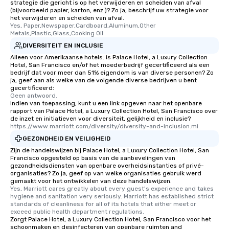
strategie die gericht is op het verwijderen en scheiden van afval
(bijvoorbeeld papier, karton, enz.)? Zo ja, beschrijf uw strategie voor
offering engaging tidb
het verwijderen en scheiden van afval.
fascinating stories. S
Yes, Paper,Newspaper,Cardboard,Aluminum,Other 
interactive experience
Metals,Plastic,Glass,Cooking Oil
along the way exclusive
DIVERSITEIT EN INCLUSIE
ensuring there is neve
Alleen voor Amerikaanse hotels: is Palace Hotel, a Luxury Collection
Different Types of Cuis
Hotel, San Francisco en/of het moederbedrijf gecertificeerd als een
bedrijf dat voor meer dan 51% eigendom is van diverse personen? Zo
experiences offer the a
ja, geef aan als welke van de volgende diverse bedrijven u bent
several renowned rest
gecertificeerd:
Geen antwoord.
convenient outing, inc
Indien van toepassing, kunt u een link opgeven naar het openbare
and your guests might
rapport van Palace Hotel, a Luxury Collection Hotel, San Francisco over
discovered otherwise 
de inzet en initiatieven voor diversiteit, gelijkheid en inclusie?
https://www.marriott.com/diversity/diversity-and-inclusion.mi
at a typical corporate 
GEZONDHEID EN VEILIGHEID
a way to try some of t
in the city and dive in
Zijn de handelswijzen bij Palace Hotel, a Luxury Collection Hotel, San
Francisco opgesteld op basis van de aanbevelingen van
cuisines and dishes. Al
gezondheidsdiensten van openbare overheidsinstanties of privé-
selected dishes are cu
organisaties? Zo ja, geef op van welke organisaties gebruik werd
gemaakt voor het ontwikkelen van deze handelswijzen.
high standards to ensu
Yes, Marriott cares greatly about every guest's experience and takes 
delight any palate. Tours Available
hygiene and sanitation very seriously. Marriott has established strict 
from Day to Night With
standards of cleanliness for all of its hotels that either meet or 
exceed public health department regulations. 
group experience, bookin
Zorgt Palace Hotel, a Luxury Collection Hotel, San Francisco voor het
key. Whether you desir
schoonmaken en desinfecteren van openbare ruimten and