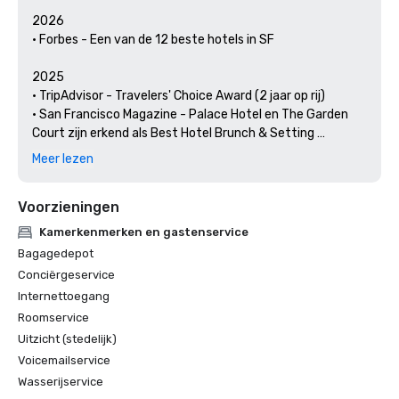
2026

• Forbes - Een van de 12 beste hotels in SF

2025

• TripAdvisor - Travelers' Choice Award (2 jaar op rij)

• San Francisco Magazine - Palace Hotel en The Garden 
Court zijn erkend als Best Hotel Brunch & Setting 

• Hospitality Net - De 27 beste plaatsen om minstens één 
Meer lezen
keer in je leven in Californië te bezoeken

• Thrillist - Beste dingen om te doen in San Francisco voor 
Voorzieningen
een kunst- en cultuurliefhebber

• Lokale uitjes - De conciërge van The Palace Hotel belicht 
Kamerkenmerken en gastenservice
de kunst en cultuur van San Francisco

Bagagedepot
• Haute Living San Francisco - Het Palace Hotel in San 
Conciërgeservice
Francisco bestaat 150 jaar

Internettoegang
Roomservice
2024

• Reizen + vrije tijd - Beste hotels in SF - Hotel met de 
Uitzicht (stedelijk)
beste voorzieningen

Voicemailservice
• Reisgids Forbes — 1 van de 15 hotels met onvergetelijke 
Wasserijservice
kaviaarervaringen
