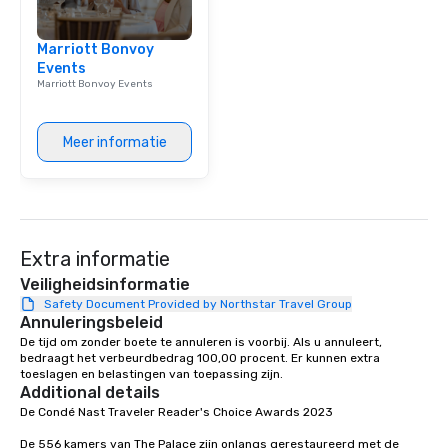
group is assured a top
experience with three 
Marriott Bonvoy
signature dishes at ea
Events
Our affordable tours a
Marriott Bonvoy Events
person with tax and gr
included. The only thi
are drinks. However, 
Meer informatie
package upgrade is ava
provides guests a sign
at various stops. Build Your Network
Our exclusive experien
ultimate networking op
Extra informatie
a typical sit-down dinn
to engage the person t
Veiligheidsinformatie
right of you. Because 
Safety Document Provided by Northstar Travel Group
Annuleringsbeleid
place at multiple resta
De tijd om zonder boete te annuleren is voorbij. Als u annuleert, 
walking in between, th
bedraagt het verbeurdbedrag 100,00 procent. Er kunnen extra 
countless opportunitie
toeslagen en belastingen van toepassing zijn.
with different people 
Additional details
down at each venue a
De Condé Nast Traveler Reader's Choice Awards 2023 

traverse along the way
De 556 kamers van The Palace zijn onlangs gerestaureerd met de 
experiences not only 