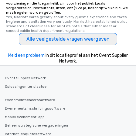
voorzieningen die toegankelijk zijn voor het publiek (zoals
business hours or earl
vergaderzalen, restaurants, liften, enz.)? Zo ja, beschrijf welke nieuwe
after work, we can coo
maatregelen worden getroffen.
you to provide options 
Yes, Marriott cares greatly about every guest's experience and takes 
hygiene and sanitation very seriously. Marriott has established strict 
needs. Go for as Long or as Short as
standards of cleanliness for all of its hotels that either meet or 
You Like Along with fle
exceed public health department regulations. 
scheduling, Lip Smack
Alle veelgestelde vragen weergeven
Tours also provides a 
durations. Our shortes
Meld een probleem
in dit locatieprofiel aan het Cvent Supplier
2.5 hours; our longest 
Network.
hours, with optional 
incentives.
Cvent Supplier Network
Oplossingen ter plaatse
Evenementbeheerssoftware
Evenementsinschrijvingssoftware
Mobiel evenement-app
Beheer strategische vergaderingen
Internet-enquêtesoftware