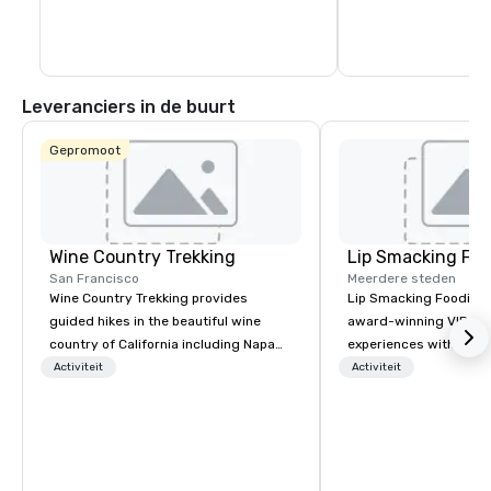
Leveranciers in de buurt
Gepromoot
Wine Country Trekking
Lip Smacking Foo
San Francisco
Meerdere steden
Wine Country Trekking provides
Lip Smacking Foodie T
guided hikes in the beautiful wine
award-winning VIP gro
country of California including Napa
experiences with visits
and Sonoma Valleys. These
restaurants throughou
Activiteit
Activiteit
experiences include walking in the
States. Choose either
vineyards, amongst ancient redwood
activity or evening d
trees and oak groves with a curated
groups are escorted i
wine country lunch and visits to iconic
the best tables in the 
wineries for superb wine tasting
most-sought-after res