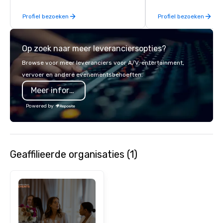
experiences. In addition to our guided
enjoy a parade of sign
Profiel bezoeken
Profiel bezoeken
day hikes we provide luxury self-
and craft cocktails at 
guided inn-to-in walking vacations
with complete VIP serv
from the gateway City of San
experience gives gues
Op zoek naar meer leveranciersopties?
Francisco to the California wine
opportunity to sit next 
country with a focus on superb hiking,
colleagues at each ven
Browse voor meer leveranciers voor A/V, entertainment,
lodging, food and wine. We also have
mingle, and easily net
vervoer en andere evenementsbehoeften.
a Monterey Bay Trek.
is led by a professiona
Meer informatie
specializing in escort
with utmost care, who
Powered by
each experience with 
engaging information 
Lip Smacking Foodie T
entertaining activity 
Geaffilieerde organisaties (1)
dining experience meld
that are sure to add ne
meeting events, from 
team building. All-Inclusive Group
Dining When meeting p
corporate group event
Smacking Foodie Tours,