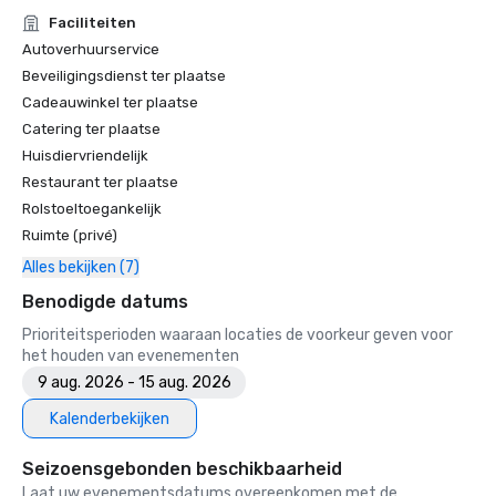
• SF Gate — Het beste van de Bay Area — 5 beste hotels 

Faciliteiten
• OpenTable — Een van de 12 mooiste restaurants in SF

Autoverhuurservice
• Travelers' Choice Awards - Beste van het beste

Beveiligingsdienst ter plaatse
• Bestemming die ik doe — Een van de 6 beste LGBTQ+-
Cadeauwinkel ter plaatse
trouwbestemmingen in de VS (toplijst)

Catering ter plaatse
• Insidehook — Beste hotelbar in SF

Huisdiervriendelijk
• SF Travel — Best beoordeelde luxe hotels in SF

• Timeout — Een van de beste luxe hotels in SF

Restaurant ter plaatse
Rolstoeltoegankelijk
2023

Ruimte (privé)
• Tophotel voor reizigers van Conde Nast

Alles bekijken (7)
• Tijdschrift voor reizen en vrije tijd - Beste hotel in SF

Benodigde datums
Prioriteitsperioden waaraan locaties de voorkeur geven voor
het houden van evenementen
9 aug. 2026 - 15 aug. 2026
Kalenderbekijken
Seizoensgebonden beschikbaarheid
Laat uw evenementsdatums overeenkomen met de