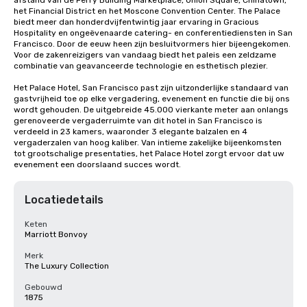
afstand van de Ferry Building Marketplace, Union Square, Chinatown, 
het Financial District en het Moscone Convention Center. The Palace 
biedt meer dan honderdvijfentwintig jaar ervaring in Gracious 
Hospitality en ongeëvenaarde catering- en conferentiediensten in San 
Francisco. Door de eeuw heen zijn besluitvormers hier bijeengekomen. 
Voor de zakenreizigers van vandaag biedt het paleis een zeldzame 
combinatie van geavanceerde technologie en esthetisch plezier.

Het Palace Hotel, San Francisco past zijn uitzonderlijke standaard van 
gastvrijheid toe op elke vergadering, evenement en functie die bij ons 
wordt gehouden. De uitgebreide 45.000 vierkante meter aan onlangs 
gerenoveerde vergaderruimte van dit hotel in San Francisco is 
verdeeld in 23 kamers, waaronder 3 elegante balzalen en 4 
vergaderzalen van hoog kaliber. Van intieme zakelijke bijeenkomsten 
tot grootschalige presentaties, het Palace Hotel zorgt ervoor dat uw 
evenement een doorslaand succes wordt.
Locatiedetails
Keten
Marriott Bonvoy
Merk
The Luxury Collection
Gebouwd
1875