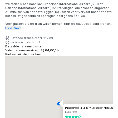
We raden u aan naar San Francisco International Airport (SFO) of 
Oakland International Airport (OAK) te vliegen, die beide op ongeveer 
30 minuten van het hotel liggen. De kosten voor vervoer naar het hotel 
per taxi of gedeelde rit bedragen doorgaans $35-60.

Voor gasten die de trein willen nemen, rijdt de Bay Area Rapid Transit 
(BART) elke 15-20 minuten tussen SFO en San Francisco. Stap gewoon 
Meer lezen
in een willekeurige trein naar San Francisco op het BART-station in de 
internationale terminal. Stap uit de trein bij Montgomery Street 
Distance from airport 12.7 mi
Station. Het Palace Hotel ligt op de hoek van Market en New 
Parkeren in de buurt
Montgomery Street, direct tegenover het treinstation. De totale 
Betaalde parkeerruimte
kosten bedragen $8,65. De reistijd is ongeveer 45 minuten.
Valet parkeerservice
(
US$ 84,00
/
dag
)
Parkeerruimte voor bus
Palace Hotel, a Luxury Collection Hotel, San 
Luxe-hotel
4 van 5