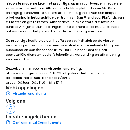
nieuwste moderne luxe met prachtige, op maat ontworpen meubels en 
ways to network, but a
vernieuwde armaturen. Alle kamers hebben plafonds van 14'. Onze 
way to do so. Large Groups Welcome
onlangs gerenoveerde kamers ademen het gevoel van een chique 
privéwoning in het prachtige centrum van San Francisco. Plafonds van 
Lip Smacking Foodie To
elf meter en grote ramen. Authentieke unieke details die tot in de 
groups, small or large.
puntjes zijn gerestaureerd. Eigentijdse elementen op maat, exclusief 
experiences can acc
ontworpen voor het paleis. Het is de belichaming van luxe. 

groups from as few as
De prachtige healthclub van het Palace bevindt zich op de vierde 
as 500 guests, making
verdieping en beschikt over een zwembad met hemelverlichting, een 
choice for any corpora
bubbelbad en een fitnesscentrum. Het Business Center biedt 
secretariële diensten zoals fotokopiëren, verzending en afhandeling 
Stress-Free Booking 
van pakketten.

a tour is stress-free a
enjoy the company of 
Bezoek ons hier voor een virtuele rondleiding: 
more easily. You’ll tak
https://visitingmedia.com/tt8/?ttid=palace-hotel-a-luxury-
collection-hotel-san-francisco#/360?
knowing that everythin
group=0&tour=0&b11t0=1&ha17=1
of from the moment the
Webkoppelingen
booked to the minute i
Virtuele rondleiding
Since the menu is alre
Volg ons
have nothing to worry 
remember to submit ah
date any dietary restr
Locatiemogelijkheden
allergies for anyone in
Environmental Commitments
Feel Like a VIP at Each