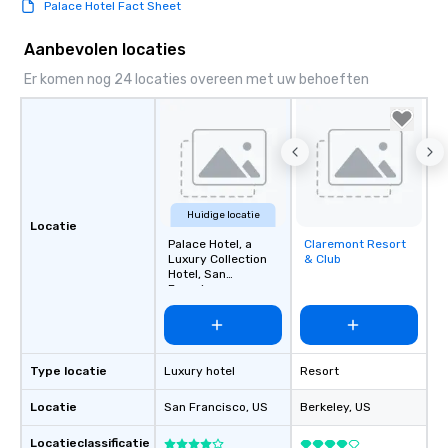
Palace Hotel Fact Sheet
Smacking Foodie Tours
group members never 
Aanbevolen locaties
about waiting in line to
restaurant or being sh
Er komen nog 24 locaties overeen met uw behoeften
than desirable table. O
everyone is treated lik
immediate seating upon
What’s more, your gro
a special warm welcom
from the restaurant c
Huidige locatie
be printed featuring yo
Locatie
Palace Hotel, a
Claremont Resort
Removed from
which can be an added 
Luxury Collection
& Club
favorites
those Instagram mome
Hotel, San
For added ease, we ca
Francisco
transportation pick-up
as well as an event ph
for groups that desire 
experience, we can als
Type locatie
Luxury hotel
Resort
an evening helicopter 
Locatie
San Francisco
, US
Berkeley
, US
glittering lights of The S
Memorable Experience f
Locatieclassificatie