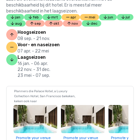
beschikbaarheid bij dit hotel. Er is meestal meer
beschikbaarheid in het laagseizoen.
jan
feb
mrt
apr
mei
jun
jul
aug
sep
okt
nov
dec
Hoogseizoen
08 sep. - 21 nov.
Voor- en naseizoen
07 apr. - 22 mei
Laagseizoen
16 jan. - 06 apr.
22 nov. - 31 dec.
23 mei - 07 sep.
Planners die Palace Hotel, a Luxury
Collection Hotel, San Francisco bekeken,
keken ook naar
Promote your venue
Promote your venue
Promote your ve