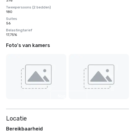
376
Tweepersoons (2 bedden)
180
Suites
56
Belastingtarief
17,75%
Foto's van kamers
Nog 4
weergeven
Locatie
Bereikbaarheid