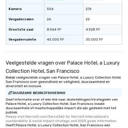
Smacking Foodie Tours
to gather and dine tha
Kamers
556
276
experienced, and all ar
Vergaderzalen
26
22
remember. Our one-of-
are special, from the fi
Grootste zaal
8.964 ft²
4.928 ft²
last. It’s an experienc
will reminisce about lo
Vergaderruimte
45.000 ft²
30.000 ft²
leave. Location, Location, Location
One of the best reason
convenient and efficie
Veelgestelde vragen over Palace Hotel, a Luxury
experience is designed
restaurants are within
Collection Hotel, San Francisco
walking distance of ea
Bekijk veelgestelde vragen van Palace Hotel, a Luxury Collection Hotel,
short stroll allows you
San Francisco over gezondheid en veiligheid, duurzaamheid en
members a chance to 
diversiteit en inclusie.
networking opportunit
DUURZAME BEDRIJFSVOERING
heading to the next pl
Geef informatie over of een link naar doelstellingen/strategieën van
Palace Hotel, a Luxury Collection Hotel, San Francisco inzake
itinerary. You Get a Dinner and a Show
duurzaamheid of maatschappelijke impact die zijn gedeeld met het
Our tours offer an exqu
publiek.
entertainment. All tour
Please visit Marriott.com/Serve360 for Marriott International's 
sustainability & social impact strategy and 2025 goals information.
knowledgeable, profes
Heeft Palace Hotel, a Luxury Collection Hotel, San Francisco een
who leads the group on