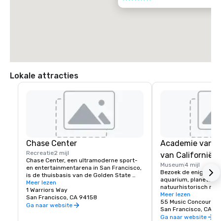
Lokale attracties
Chase Center
Academie van 
Recreatie
2 mijl
van Californië
Chase Center, een ultramoderne sport- 
Museum
4 mijl
en entertainmentarena in San Francisco, 
Bezoek de enige plek
is de thuisbasis van de Golden State 
aquarium, planetariu
Warriors en bijna 200 evenementen per 
Meer lezen
natuurhistorisch mus
jaar.
1 Warriors Way
onder één levend dak
Meer lezen
San Francisco, CA 94158
55 Music Concourse 
Ga naar website
San Francisco, CA 94
Ga naar website