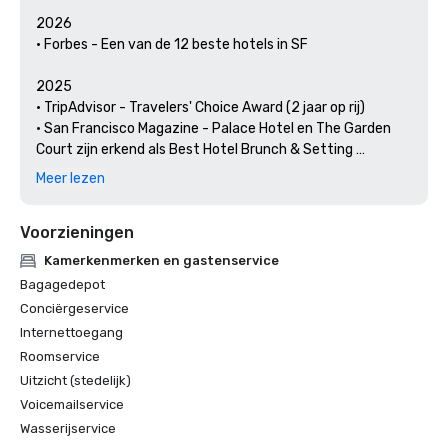
2026

• Forbes - Een van de 12 beste hotels in SF

2025

• TripAdvisor - Travelers' Choice Award (2 jaar op rij)

• San Francisco Magazine - Palace Hotel en The Garden 
Court zijn erkend als Best Hotel Brunch & Setting 

• Hospitality Net - De 27 beste plaatsen om minstens één 
Meer lezen
keer in je leven in Californië te bezoeken

• Thrillist - Beste dingen om te doen in San Francisco voor 
Voorzieningen
een kunst- en cultuurliefhebber

• Lokale uitjes - De conciërge van The Palace Hotel belicht 
Kamerkenmerken en gastenservice
de kunst en cultuur van San Francisco

Bagagedepot
• Haute Living San Francisco - Het Palace Hotel in San 
Conciërgeservice
Francisco bestaat 150 jaar

Internettoegang
Roomservice
2024

• Reizen + vrije tijd - Beste hotels in SF - Hotel met de 
Uitzicht (stedelijk)
beste voorzieningen

Voicemailservice
• Reisgids Forbes — 1 van de 15 hotels met onvergetelijke 
Wasserijservice
kaviaarervaringen
