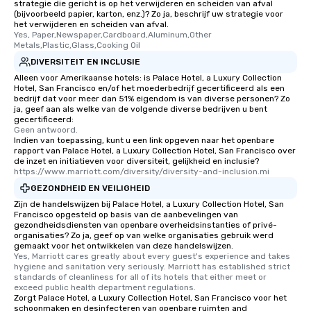
strategie die gericht is op het verwijderen en scheiden van afval
(bijvoorbeeld papier, karton, enz.)? Zo ja, beschrijf uw strategie voor
offering engaging tidb
het verwijderen en scheiden van afval.
fascinating stories. S
Yes, Paper,Newspaper,Cardboard,Aluminum,Other 
interactive experience
Metals,Plastic,Glass,Cooking Oil
along the way exclusive
DIVERSITEIT EN INCLUSIE
ensuring there is neve
Alleen voor Amerikaanse hotels: is Palace Hotel, a Luxury Collection
Different Types of Cuis
Hotel, San Francisco en/of het moederbedrijf gecertificeerd als een
bedrijf dat voor meer dan 51% eigendom is van diverse personen? Zo
experiences offer the a
ja, geef aan als welke van de volgende diverse bedrijven u bent
several renowned rest
gecertificeerd:
Geen antwoord.
convenient outing, inc
Indien van toepassing, kunt u een link opgeven naar het openbare
and your guests might
rapport van Palace Hotel, a Luxury Collection Hotel, San Francisco over
discovered otherwise 
de inzet en initiatieven voor diversiteit, gelijkheid en inclusie?
https://www.marriott.com/diversity/diversity-and-inclusion.mi
at a typical corporate 
GEZONDHEID EN VEILIGHEID
a way to try some of t
in the city and dive in
Zijn de handelswijzen bij Palace Hotel, a Luxury Collection Hotel, San
Francisco opgesteld op basis van de aanbevelingen van
cuisines and dishes. Al
gezondheidsdiensten van openbare overheidsinstanties of privé-
selected dishes are cu
organisaties? Zo ja, geef op van welke organisaties gebruik werd
gemaakt voor het ontwikkelen van deze handelswijzen.
high standards to ensu
Yes, Marriott cares greatly about every guest's experience and takes 
delight any palate. Tours Available
hygiene and sanitation very seriously. Marriott has established strict 
from Day to Night With
standards of cleanliness for all of its hotels that either meet or 
exceed public health department regulations. 
group experience, bookin
Zorgt Palace Hotel, a Luxury Collection Hotel, San Francisco voor het
key. Whether you desir
schoonmaken en desinfecteren van openbare ruimten and