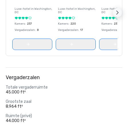
Luxe-hotel in
Washington
,
Luxe-hotel in
Washington
,
Luxe-hotel in
Wash
DC
DC
DC
Kamers
:
237
Kamers
:
220
Kamers
:
237
Vergaderzalen
:
8
Vergaderzalen
:
17
Vergaderzalen
:
8
Vergaderzalen
Totale vergaderruimte
45.000 ft²
Grootste zaal
8.964 ft²
Ruimte (privé)
44.000 ft²