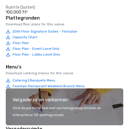
Ruimte (buiten)
100.000 ft²
Plattegronden
Download floor plans for this venue.
20th Floor Signature Suites - Floorplan
Capacity Chart
Floor Plan
Floor Plan - Event Level Only
Floor Plan - Lobby Level Only
Menu's
Download catering menus for this venue.
Catering | Banquets Menu
Fountain Restaurant Weekend Brunch Menu
Vergaderzalen verkennen
Vind de perfecte zaal met opstellingsdiagrammen en
interactieve 3D-plattegronden.
Vergaderruimte