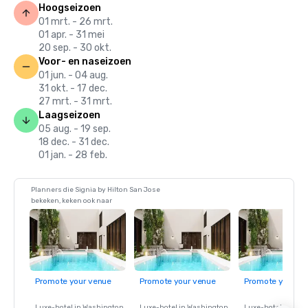
Hoogseizoen
01 mrt. - 26 mrt.
01 apr. - 31 mei
20 sep. - 30 okt.
Voor- en naseizoen
01 jun. - 04 aug.
31 okt. - 17 dec.
27 mrt. - 31 mrt.
Laagseizoen
05 aug. - 19 sep.
18 dec. - 31 dec.
01 jan. - 28 feb.
Planners die Signia by Hilton San Jose
bekeken, keken ook naar
Promote your venue
Promote your venue
Promote your ve
Luxe-hotel in
Washington
,
Luxe-hotel in
Washington
,
Luxe-hotel in
Wash