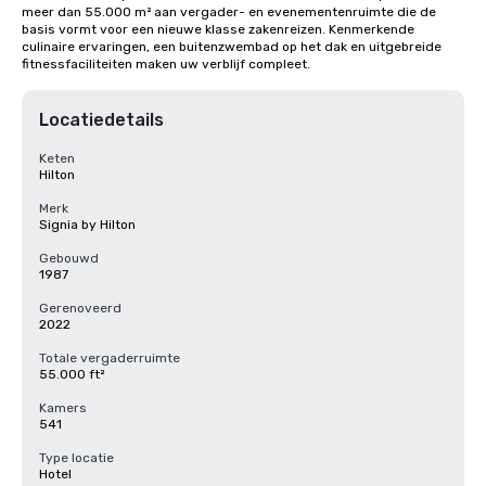
meer dan 55.000 m² aan vergader- en evenementenruimte die de 
basis vormt voor een nieuwe klasse zakenreizen. Kenmerkende 
culinaire ervaringen, een buitenzwembad op het dak en uitgebreide 
fitnessfaciliteiten maken uw verblijf compleet.
Locatiedetails
Keten
Hilton
Merk
Signia by Hilton
Gebouwd
1987
Gerenoveerd
2022
Totale vergaderruimte
55.000 ft²
Kamers
541
Type locatie
Hotel