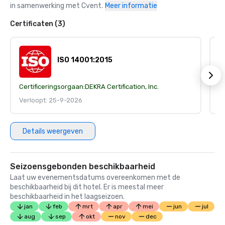
in samenwerking met Cvent.
Meer informatie
Certificaten (3)
ISO 14001:2015
Certificeringsorgaan:
DEKRA Certification, Inc.
Ce
Verloopt: 25-9-2026
V
Details weergeven
Seizoensgebonden beschikbaarheid
Laat uw evenementsdatums overeenkomen met de
beschikbaarheid bij dit hotel. Er is meestal meer
beschikbaarheid in het laagseizoen.
jan
feb
mrt
apr
mei
jun
jul
aug
sep
okt
nov
dec