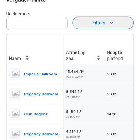
Deelnemers
Filters
Afmeting
Hoogte
Naam
zaal
plafond
13.464 ft²
Imperial Ballroom
20 ft
102 x 132 ft²
8.342 ft²
Regency Ballroom
20 ft
97 x 86 ft²
5.184 ft²
Club Regent
14 ft
72 x 72 ft²
4.214 ft²
Regency Ballroom II
20 ft
49 x 86 ft²