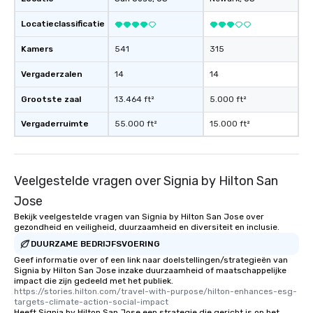
Locatieclassificatie
Kamers
541
315
Vergaderzalen
14
14
Grootste zaal
13.464 ft²
5.000 ft²
Vergaderruimte
55.000 ft²
15.000 ft²
Veelgestelde vragen over Signia by Hilton San
Jose
Bekijk veelgestelde vragen van Signia by Hilton San Jose over
gezondheid en veiligheid, duurzaamheid en diversiteit en inclusie.
DUURZAME BEDRIJFSVOERING
Geef informatie over of een link naar doelstellingen/strategieën van
Signia by Hilton San Jose inzake duurzaamheid of maatschappelijke
impact die zijn gedeeld met het publiek.
https://stories.hilton.com/travel-with-purpose/hilton-enhances-esg-
targets-climate-action-social-impact
Heeft Signia by Hilton San Jose een strategie die gericht is op het