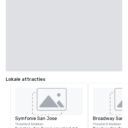
Signia by Hilton San Jose
Hotel
4 van 5
Lokale attracties
Symfonie San Jose
Broadway San J
Theater
2 blokken
Theater
2 blokken