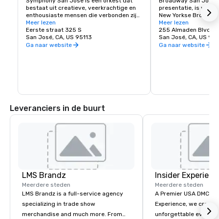
Symphony San Jose is een orkest dat 
Broadway San Jose, 
bestaat uit creatieve, veerkrachtige en 
presentatie, is waar S
enthousiaste mensen die verbonden zijn 
New Yorkse Broadway
door de liefde voor muziek. Het is er 
Meer lezen
vindt. Of je nu hier w
Meer lezen
trots op San Jose thuis te noemen en de 
Eerste straat 325 S
bezoekt, Broadway Sa
255 Almaden Blvd
innovatieve en diverse cultuur van onze 
San José, CA, US 95113
shows die je wilt zien
San José, CA, US 951
gemeenschap te omarmen door 
Ga naar website
Ga naar website
dezelfde geest te weerspiegelen in haar 
optredens en programma's. Elk jaar 
geeft Symphony San Jose tientallen 
optredens, variërend van klassieke 
concerten, iconische films met live 
orkest en tal van onderwijs- en 
gemeenschapsprogramma's.
Leveranciers in de buurt
LMS Brandz
Insider Experienc
Meerdere steden
Meerdere steden
LMS Brandz is a full-service agency
A Premier USA DMC Partner At 
specializing in trade show
Experience, we create
merchandise and much more. From
unforgettable events w