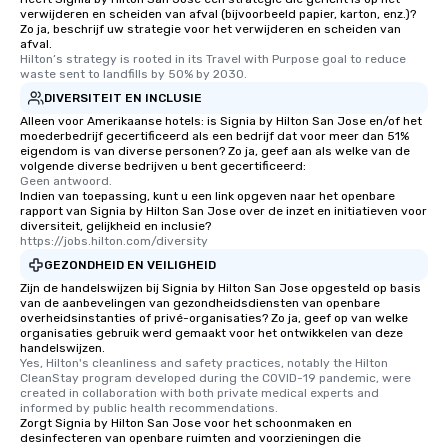
verwijderen en scheiden van afval (bijvoorbeeld papier, karton, enz.)?
Zo ja, beschrijf uw strategie voor het verwijderen en scheiden van
afval.
Hilton’s strategy is rooted in its Travel with Purpose goal to reduce 
waste sent to landfills by 50% by 2030.
DIVERSITEIT EN INCLUSIE
Alleen voor Amerikaanse hotels: is Signia by Hilton San Jose en/of het
moederbedrijf gecertificeerd als een bedrijf dat voor meer dan 51%
eigendom is van diverse personen? Zo ja, geef aan als welke van de
volgende diverse bedrijven u bent gecertificeerd:
Geen antwoord.
Indien van toepassing, kunt u een link opgeven naar het openbare
rapport van Signia by Hilton San Jose over de inzet en initiatieven voor
diversiteit, gelijkheid en inclusie?
https://jobs.hilton.com/diversity
GEZONDHEID EN VEILIGHEID
Zijn de handelswijzen bij Signia by Hilton San Jose opgesteld op basis
van de aanbevelingen van gezondheidsdiensten van openbare
overheidsinstanties of privé-organisaties? Zo ja, geef op van welke
organisaties gebruik werd gemaakt voor het ontwikkelen van deze
handelswijzen.
Yes, Hilton's cleanliness and safety practices, notably the Hilton 
CleanStay program developed during the COVID-19 pandemic, were 
created in collaboration with both private medical experts and 
informed by public health recommendations.
Zorgt Signia by Hilton San Jose voor het schoonmaken en
desinfecteren van openbare ruimten and voorzieningen die