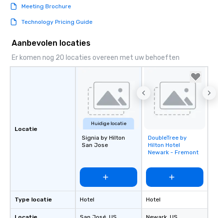
Meeting Brochure
Technology Pricing Guide
Aanbevolen locaties
Er komen nog 20 locaties overeen met uw behoeften
Huidige locatie
Locatie
Signia by Hilton
DoubleTree by
Removed from
San Jose
Hilton Hotel
favorites
Newark - Fremont
Type locatie
Hotel
Hotel
Locatie
San José
, US
Newark
, US