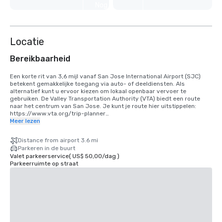
Nog 4
weergeven
Locatie
Bereikbaarheid
Een korte rit van 3,6 mijl vanaf San Jose International Airport (SJC) 
betekent gemakkelijke toegang via auto- of deeldiensten. Als 
alternatief kunt u ervoor kiezen om lokaal openbaar vervoer te 
gebruiken. De Valley Transportation Authority (VTA) biedt een route 
naar het centrum van San Jose. Je kunt je route hier uitstippelen: 
https://www.vta.org/trip-planner

Meer lezen
Als u vanaf San Francisco International Airport (SFO) komt, is de beste 
optie om 40 minuten naar het zuiden te rijden of gebruik te maken van 
Distance from airport 3.6 mi
een gedeelde ritdienst. Als alternatief kunt u de trein gebruiken via 
Parkeren in de buurt
BART en Caltrain. https://www.bart.gov en https://www.caltrain.com
Valet parkeerservice
(
US$ 50,00
/
dag
)
Parkeerruimte op straat