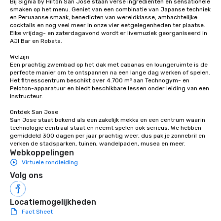
Bij Signia by Hilton San Jose staan verse ingrediënten en sensationele 
smaken op het menu. Geniet van een combinatie van Japanse techniek 
en Peruaanse smaak, benedicten van wereldklasse, ambachtelijke 
cocktails en nog veel meer in onze vier eetgelegenheden ter plaatse. 
Elke vrijdag- en zaterdagavond wordt er livemuziek georganiseerd in 
AJI Bar en Robata. 

Welzijn

Een prachtig zwembad op het dak met cabanas en loungeruimte is de 
perfecte manier om te ontspannen na een lange dag werken of spelen. 
Het fitnesscentrum beschikt over 4.700 m² aan Technogym- en 
Peloton-apparatuur en biedt beschikbare lessen onder leiding van een 
instructeur. 

Ontdek San Jose

San Jose staat bekend als een zakelijk mekka en een centrum waarin 
technologie centraal staat en neemt spelen ook serieus. We hebben 
gemiddeld 300 dagen per jaar prachtig weer, dus pak je zonnebril en 
verken de stadsparken, tuinen, wandelpaden, musea en meer.
Webkoppelingen
Virtuele rondleiding
Volg ons
Locatiemogelijkheden
Fact Sheet