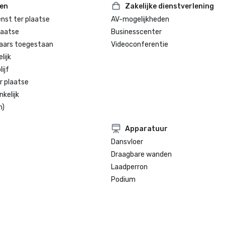
ten
Zakelijke dienstverlening
enst ter plaatse
AV-mogelijkheden
laatse
Businesscenter
aars toegestaan
Videoconferentie
lijk
ijf
r plaatse
kelijk
n)
Apparatuur
Dansvloer
Draagbare wanden
Laadperron
Podium