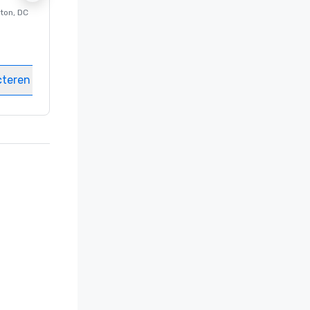
ton
, DC
Luxe-hotel in
Washington
, DC
Kamers
:
237
Vergaderzalen
:
8
cteren
Locatie selecteren