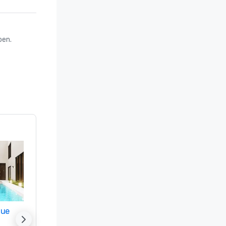
oen.
nue
Promote your venue