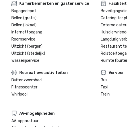
Kamerkenmerken en gastenservice
Facilitei
Bagagedepot
Beveiligingsdi
Bellen (gratis)
Catering ter p
Bellen (lokaal)
Externe cater
Internettoegang
Huisdiervriende
Roomservice
Langdurig verbl
Uitzicht (bergen)
Restaurant te
Uitzicht (stedelijk)
Rolstoeltoegan
Wasserijservice
Ruimte (buite
Recreatieve activiteiten
Vervoer
Buitenzwembad
Bus
Fitnesscenter
Taxi
Whirlpool
Trein
AV-mogelijkheden
AV-apparatuur