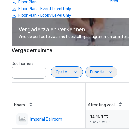
Menu
Floor Plan
Floor Plan - Event Level Only
Floor Plan - Lobby Level Only
Vergaderzalen verkennen
Vind de perfecte zaal met opstellingsdiagrammen en inter
Vergaderruimte
Deelnemers
Opstelling
Functie
Naam
Afmeting zaal
13.464 ft²
Imperial Ballroom
102 x 132 ft²