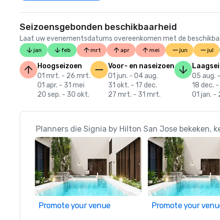
Seizoensgebonden beschikbaarheid
Laat uw evenementsdatums overeenkomen met de beschikbaarheid
jan
feb
mrt
apr
mei
jun
jul
Hoogseizoen
Voor- en naseizoen
Laagse
01 mrt. - 26 mrt.
01 jun. - 04 aug.
05 aug. -
01 apr. - 31 mei
31 okt. - 17 dec.
18 dec. -
20 sep. - 30 okt.
27 mrt. - 31 mrt.
01 jan. -
Planners die Signia by Hilton San Jose bekeken, k
Promote your venue
Promote your venu