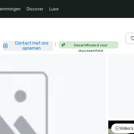
temmingen
Discover
Luxe
Contact met ons
|
Gecertificeerd voor
|
opnemen
duurzaamheid
Video's