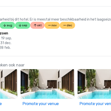
 bij dit hotel. Er is meestal meer beschikbaarheid in het laagseiz
aug
sep
okt
nov
dec
izoen
 19 sep.
 31 dec.
 28 feb.
eken ook naar
e
Promote your venue
Promote your ve