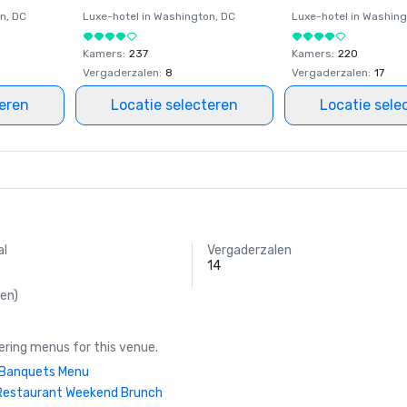
on
, DC
Luxe-hotel in
Washington
, DC
Luxe-hotel in
Washing
Kamers
:
237
Kamers
:
220
Vergaderzalen
:
8
Vergaderzalen
:
17
teren
Locatie selecteren
Locatie sele
al
Vergaderzalen
14
en)
ring menus for this venue.
| Banquets Menu
Restaurant Weekend Brunch