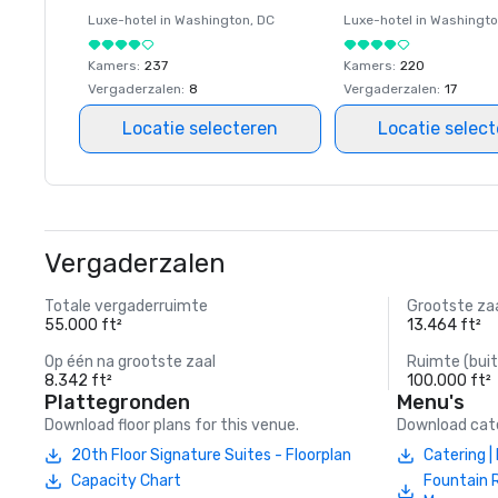
Luxe-hotel in
Washington
, DC
Luxe-hotel in
Washingt
Kamers
:
237
Kamers
:
220
Vergaderzalen
:
8
Vergaderzalen
:
17
Locatie selecteren
Locatie selec
Vergaderzalen
Totale vergaderruimte
Grootste za
55.000 ft²
13.464 ft²
Op één na grootste zaal
Ruimte (buit
8.342 ft²
100.000 ft²
Plattegronden
Menu's
Download floor plans for this venue.
Download cate
20th Floor Signature Suites - Floorplan
Catering 
Capacity Chart
Fountain 