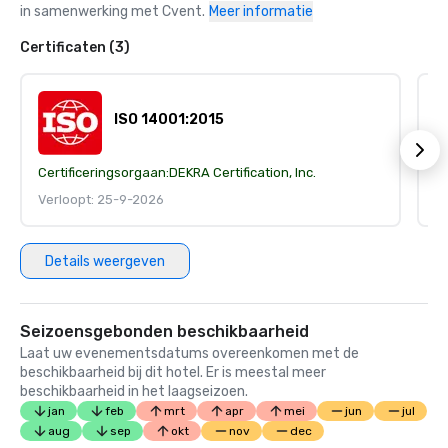
in samenwerking met Cvent.
Meer informatie
Certificaten (3)
ISO 14001:2015
Certificeringsorgaan:
DEKRA Certification, Inc.
Ce
Verloopt: 25-9-2026
V
Details weergeven
Seizoensgebonden beschikbaarheid
Laat uw evenementsdatums overeenkomen met de
beschikbaarheid bij dit hotel. Er is meestal meer
beschikbaarheid in het laagseizoen.
jan
feb
mrt
apr
mei
jun
jul
aug
sep
okt
nov
dec