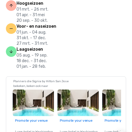
Hoogseizoen
01 mrt. - 26 mrt.
01 apr. - 31 mei
20 sep. - 30 okt.
Voor- en naseizoen
01 jun. - 04 aug.
31 okt. - 17 dec.
27 mrt. - 31 mrt.
Laagseizoen
05 aug. - 19 sep.
18 dec. - 31 dec.
01 jan. - 28 feb.
Planners die Signia by Hilton San Jose
bekeken, keken ook naar
Promote your venue
Promote your venue
Promote your ve
Luxe-hotel in
Washington
,
Luxe-hotel in
Washington
,
Luxe-hotel in
Wash