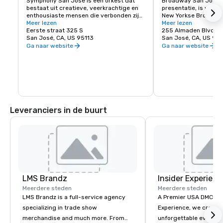
Symphony San Jose is een orkest dat 
Broadway San Jose, 
bestaat uit creatieve, veerkrachtige en 
presentatie, is waar S
enthousiaste mensen die verbonden zijn 
New Yorkse Broadway
door de liefde voor muziek. Het is er 
Meer lezen
vindt. Of je nu hier w
Meer lezen
trots op San Jose thuis te noemen en de 
Eerste straat 325 S
bezoekt, Broadway Sa
255 Almaden Blvd
innovatieve en diverse cultuur van onze 
San José, CA, US 95113
shows die je wilt zien
San José, CA, US 951
gemeenschap te omarmen door 
Ga naar website
Ga naar website
dezelfde geest te weerspiegelen in haar 
optredens en programma's. Elk jaar 
geeft Symphony San Jose tientallen 
optredens, variërend van klassieke 
concerten, iconische films met live 
orkest en tal van onderwijs- en 
gemeenschapsprogramma's.
Leveranciers in de buurt
LMS Brandz
Insider Experienc
Meerdere steden
Meerdere steden
LMS Brandz is a full-service agency
A Premier USA DMC Partner At 
specializing in trade show
Experience, we create
merchandise and much more. From
unforgettable events w