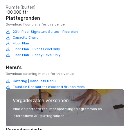
Ruimte (buiten)
100.000 ft²
Plattegronden
Download floor plans for this venue.
20th Floor Signature Suites - Floorplan
Capacity Chart
Floor Plan
Floor Plan - Event Level Only
Floor Plan - Lobby Level Only
Menu's
Download catering menus for this venue.
Catering | Banquets Menu
Fountain Restaurant Weekend Brunch Menu
Vergaderzalen verkennen
Vind de perfecte zaal met opstellingsdiagrammen en
interactieve 3D-plattegronden.
Vergaderruimte