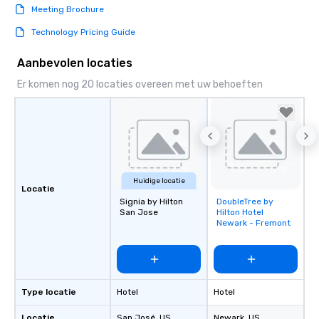
Meeting Brochure
Technology Pricing Guide
Aanbevolen locaties
Er komen nog 20 locaties overeen met uw behoeften
Huidige locatie
Locatie
Signia by Hilton
DoubleTree by
Removed from
San Jose
Hilton Hotel
favorites
Newark - Fremont
Type locatie
Hotel
Hotel
Locatie
San José
, US
Newark
, US