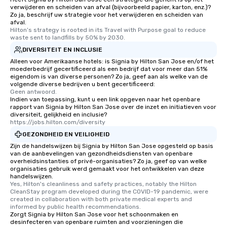
verwijderen en scheiden van afval (bijvoorbeeld papier, karton, enz.)?
Zo ja, beschrijf uw strategie voor het verwijderen en scheiden van
afval.
Hilton’s strategy is rooted in its Travel with Purpose goal to reduce 
waste sent to landfills by 50% by 2030.
DIVERSITEIT EN INCLUSIE
Alleen voor Amerikaanse hotels: is Signia by Hilton San Jose en/of het
moederbedrijf gecertificeerd als een bedrijf dat voor meer dan 51%
eigendom is van diverse personen? Zo ja, geef aan als welke van de
volgende diverse bedrijven u bent gecertificeerd:
Geen antwoord.
Indien van toepassing, kunt u een link opgeven naar het openbare
rapport van Signia by Hilton San Jose over de inzet en initiatieven voor
diversiteit, gelijkheid en inclusie?
https://jobs.hilton.com/diversity
GEZONDHEID EN VEILIGHEID
Zijn de handelswijzen bij Signia by Hilton San Jose opgesteld op basis
van de aanbevelingen van gezondheidsdiensten van openbare
overheidsinstanties of privé-organisaties? Zo ja, geef op van welke
organisaties gebruik werd gemaakt voor het ontwikkelen van deze
handelswijzen.
Yes, Hilton's cleanliness and safety practices, notably the Hilton 
CleanStay program developed during the COVID-19 pandemic, were 
created in collaboration with both private medical experts and 
informed by public health recommendations.
Zorgt Signia by Hilton San Jose voor het schoonmaken en
desinfecteren van openbare ruimten and voorzieningen die