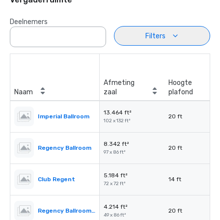
Deelnemers
Filters
Afmeting
Hoogte
Naam
zaal
plafond
13.464 ft²
Imperial Ballroom
20 ft
102 x 132 ft²
8.342 ft²
Regency Ballroom
20 ft
97 x 86 ft²
5.184 ft²
Club Regent
14 ft
72 x 72 ft²
4.214 ft²
Regency Ballroom II
20 ft
49 x 86 ft²