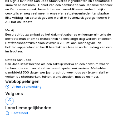
Bij Signia by Hilton San Jose staan verse ingrediënten en sensationele 
smaken op het menu. Geniet van een combinatie van Japanse techniek 
en Peruaanse smaak, benedicten van wereldklasse, ambachtelijke 
cocktails en nog veel meer in onze vier eetgelegenheden ter plaatse. 
Elke vrijdag- en zaterdagavond wordt er livemuziek georganiseerd in 
AJI Bar en Robata. 

Welzijn

Een prachtig zwembad op het dak met cabanas en loungeruimte is de 
perfecte manier om te ontspannen na een lange dag werken of spelen. 
Het fitnesscentrum beschikt over 4.700 m² aan Technogym- en 
Peloton-apparatuur en biedt beschikbare lessen onder leiding van een 
instructeur. 

Ontdek San Jose

San Jose staat bekend als een zakelijk mekka en een centrum waarin 
technologie centraal staat en neemt spelen ook serieus. We hebben 
gemiddeld 300 dagen per jaar prachtig weer, dus pak je zonnebril en 
verken de stadsparken, tuinen, wandelpaden, musea en meer.
Webkoppelingen
Virtuele rondleiding
Volg ons
Locatiemogelijkheden
Fact Sheet