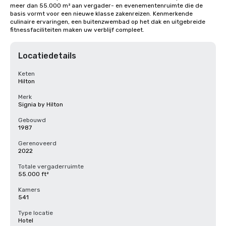
meer dan 55.000 m² aan vergader- en evenementenruimte die de 
basis vormt voor een nieuwe klasse zakenreizen. Kenmerkende 
culinaire ervaringen, een buitenzwembad op het dak en uitgebreide 
fitnessfaciliteiten maken uw verblijf compleet.
Locatiedetails
Keten
Hilton
Merk
Signia by Hilton
Gebouwd
1987
Gerenoveerd
2022
Totale vergaderruimte
55.000 ft²
Kamers
541
Type locatie
Hotel