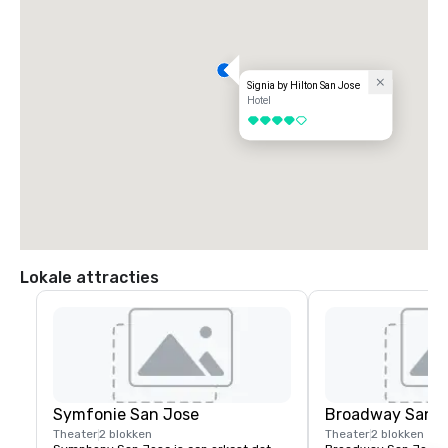
Signia by Hilton San Jose
Hotel
4 van 5
Lokale attracties
Symfonie San Jose
Broadway San J
Theater
2 blokken
Theater
2 blokken