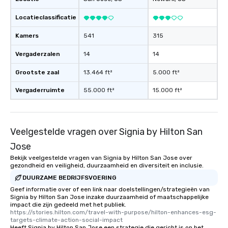
Locatieclassificatie
Kamers
541
315
Vergaderzalen
14
14
Grootste zaal
13.464 ft²
5.000 ft²
Vergaderruimte
55.000 ft²
15.000 ft²
Veelgestelde vragen over Signia by Hilton San
Jose
Bekijk veelgestelde vragen van Signia by Hilton San Jose over
gezondheid en veiligheid, duurzaamheid en diversiteit en inclusie.
DUURZAME BEDRIJFSVOERING
Geef informatie over of een link naar doelstellingen/strategieën van
Signia by Hilton San Jose inzake duurzaamheid of maatschappelijke
impact die zijn gedeeld met het publiek.
https://stories.hilton.com/travel-with-purpose/hilton-enhances-esg-
targets-climate-action-social-impact
Heeft Signia by Hilton San Jose een strategie die gericht is op het