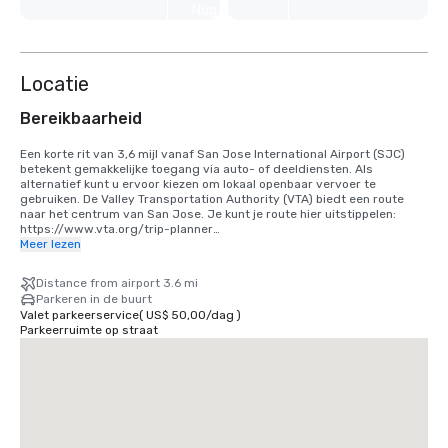
Nog 4
weergeven
Locatie
Bereikbaarheid
Een korte rit van 3,6 mijl vanaf San Jose International Airport (SJC) 
betekent gemakkelijke toegang via auto- of deeldiensten. Als 
alternatief kunt u ervoor kiezen om lokaal openbaar vervoer te 
gebruiken. De Valley Transportation Authority (VTA) biedt een route 
naar het centrum van San Jose. Je kunt je route hier uitstippelen: 
https://www.vta.org/trip-planner

Meer lezen
Als u vanaf San Francisco International Airport (SFO) komt, is de beste 
optie om 40 minuten naar het zuiden te rijden of gebruik te maken van 
Distance from airport 3.6 mi
een gedeelde ritdienst. Als alternatief kunt u de trein gebruiken via 
Parkeren in de buurt
BART en Caltrain. https://www.bart.gov en https://www.caltrain.com
Valet parkeerservice
(
US$ 50,00
/
dag
)
Parkeerruimte op straat